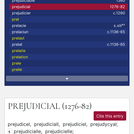
prejudiciable
1360
prejudicial
1276-82
prejudicier
c.1260
prel
ex
prelacie
s.xiii
prelaciun
c.1136-65
prelast
prelat
c.1136-65
prelatie
prelation
prele
prelle
PREJUDICIAL
(1276-82)
Cite this entry
prejudicel,
prejudiciall,
prejudiciel,
prejudycyal;
prejudicialle,
prejudicielle;
f.