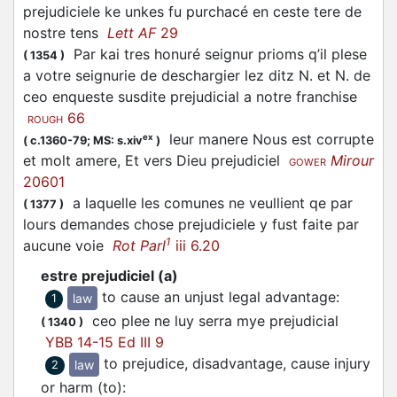
prejudiciele ke unkes fu purchacé en ceste tere de
nostre tens
Lett AF
29
Par kai tres honuré seignur prioms q’il plese
(
1354
)
a votre seignurie de deschargier lez ditz N. et N. de
ceo enqueste susdite prejudicial a notre franchise
66
ROUGH
leur manere Nous est corrupte
ex
(
c.1360-79;
MS: s.xiv
)
et molt amere, Et vers Dieu prejudiciel
Mirour
GOWER
20601
a laquelle les comunes ne veullient qe par
(
1377
)
lours demandes chose prejudiciele y fust faite par
1
aucune voie
Rot Parl
iii 6.20
estre prejudiciel (a)
to cause an unjust legal advantage
:
law
1
ceo plee ne luy serra mye prejudicial
(
1340
)
YBB 14-15 Ed III 9
to prejudice, disadvantage, cause injury
law
2
or harm (to)
: