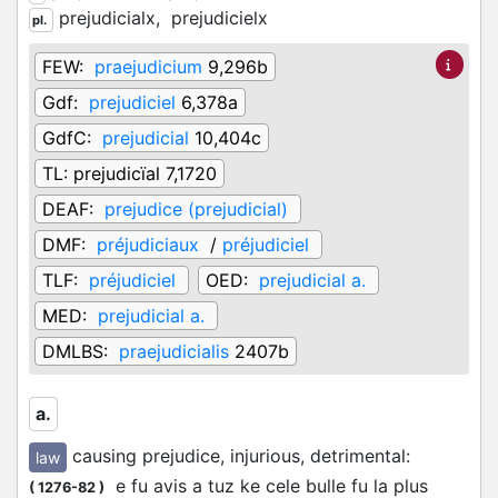
prejudicialx,
prejudicielx
pl.
FEW:
praejudicium
9,296b
Gdf:
prejudiciel
6,378a
GdfC:
prejudicial
10,404c
TL:
prejudicïal 7,1720
DEAF:
prejudice (prejudicial)
DMF:
préjudiciaux
/
préjudiciel
TLF:
préjudiciel
OED:
prejudicial a.
MED:
prejudicial a.
DMLBS:
praejudicialis
2407b
a.
causing prejudice, injurious, detrimental
:
law
e fu avis a tuz ke cele bulle fu la plus
(
1276-82
)