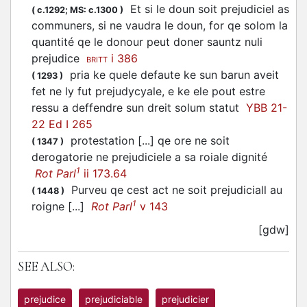
Et si le doun soit prejudiciel as
(
c.1292;
MS: c.1300
)
communers, si ne vaudra le doun, for qe solom la
quantité qe le donour peut doner sauntz nuli
prejudice
i 386
BRITT
pria ke quele defaute ke sun barun aveit
(
1293
)
fet ne ly fut prejudycyale, e ke ele pout estre
ressu a deffendre sun dreit solum statut
YBB 21-
22 Ed I 265
protestation [...] qe ore ne soit
(
1347
)
derogatorie ne prejudiciele a sa roiale dignité
1
Rot Parl
ii 173.64
Purveu qe cest act ne soit prejudiciall au
(
1448
)
1
roigne [...]
Rot Parl
v 143
[gdw]
SEE ALSO:
prejudice
prejudiciable
prejudicier