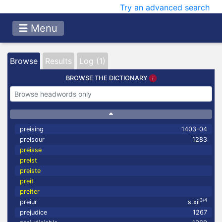
Try an advanced search
Menu
Browse
Results
Log (1)
BROWSE THE DICTIONARY
preising
1403-04
preisour
1283
preisse
preist
preiste
preit
preiter
3/4
preiur
s.xii
prejudice
1267