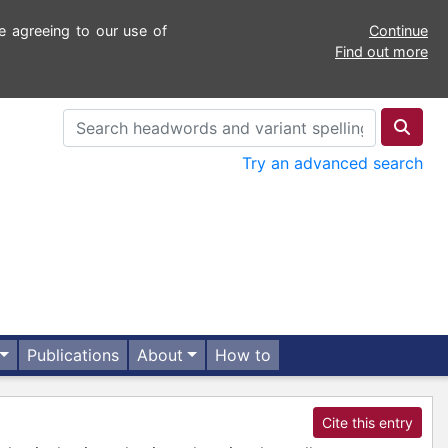
e agreeing to our use of
Continue
Find out more
Try an advanced search
Publications
About
How to
Cite this entry