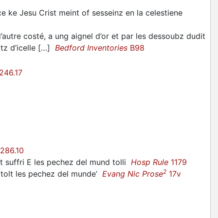
e ke Jesu Crist meint of sesseinz en la celestiene
l’autre costé, a ung aignel d’or et par les dessoubz dudit
outz d’icelle […]
Bedford Inventories
B98
246.17
286.10
 suffri E les pechez del mund tolli
Hosp Rule
1179
2
 ki tolt les pechez del munde’
Evang Nic Prose
17v