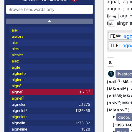
agnal,
agn
angniel;
an
(
agné
n.sg.
(
aingni
pl.
aiel
FEW:
agn
aielors
aier
TLF:
agn
aiere
aiesier
aiez
s.
aigle
livesto
aiglenter
1
aiglerier
1/3
(
s.xii
;
MS: s
aigné
a
2
(
MS: s.xii
)
1
1/3
aignel
s.xii
(
c.1235;
MS: 
2
aignel
in
(
s.xiv
;
MS: 
aigneler
c.1275
m
(
MS: s.xv
)
1
aignelet
1136-65
♦
2
decor.
aignelet
aignelin
1273-82
(
1396-14
aigneline
1328
♦