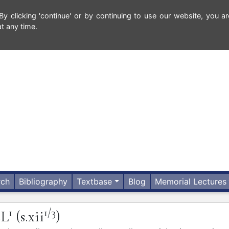
 clicking 'continue' or by continuing to use our website, you ar
t any time.
rch
Bibliography
Textbase
Blog
Memorial Lectures
1
1/3
L
(s.xii
)