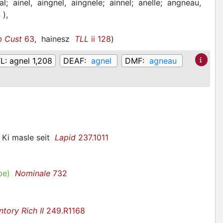
al;
ainel,
aingnel,
aingnele;
ainnel;
anelle;
angneau,
4
)
,
b Cust
63
,
hainesz
TLL
ii 128
)
TL:
agnel 1,208
DEAF:
agnel
DMF:
agneau
l Ki masle seit
Lapid
237.1011
9
be)
Nominale
732
ntory Rich II
249.R1168