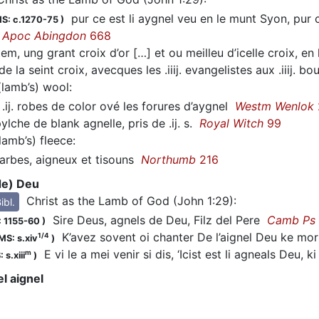
pur ce est li aygnel veu en le munt Syon, pur c
S: c.1270-75
)
é
Apoc Abingdon
668
em, ung grant croix d’or […] et ou meilleu d’icelle croix, en 
de la seint croix, avecques les .iiij. evangelistes aux .iiij. b
(lamb’s) wool
:
.ij. robes de color ové les forures d’aygnel
Westm Wenlok
lche de blank agnelle, pris de .ij. s.
Royal Witch
99
lamb’s) fleece
:
rbes, aigneux et tisouns
Northumb
216
de) Deu
Christ as the Lamb of God (John 1:29)
:
ibl.
Sire Deus, agnels de Deu, Filz del Pere
Camb Ps
 1155-60
)
K’avez sovent oi chanter De l’aignel Deu ke mort
1/4
MS: s.xiv
)
E vi le a mei venir si dis, ‘Icist est li agneals Deu,
m
 s.xiii
)
l aignel