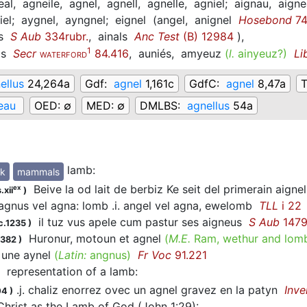
eal,
agneile,
agnel,
agnell,
agnelle,
agniel;
aignau,
aigne
iel;
aygnel,
ayngnel;
eignel
(
angel,
anignel
Hosebond
7
s
S Aub
334rubr.
,
ainals
Anc Test
(B) 12984
)
,
1
as
Secr
84.416
,
auniés,
amyeuz
(
l.
ainyeuz?)
Li
WATERFORD
ellus
24,264a
Gdf:
agnel
1,161c
GdfC:
agnel
8,47a
eau
OED:
∅
MED:
∅
DMLBS:
agnellus
54a
lamb
:
ck
mammals
Beive la od lait de berbiz Ke seit del primerain aigne
ex
.xii
)
gnus vel agna: lomb .i. angel vel agna, ewelomb
TLL
i 22
il tuz vus apele cum pastur ses aigneus
S Aub
147
c.1235
)
Huronur, motoun et agnel
(
M.E.
Ram, wethur and lom
1382
)
une aynel
(
Latin:
angnus)
Fr Voc
91.221
representation of a lamb
:
.j. chaliz enorrez ovec un agnel gravez en la patyn
Inve
04
)
Christ as the Lamb of God (John 1:29)
: