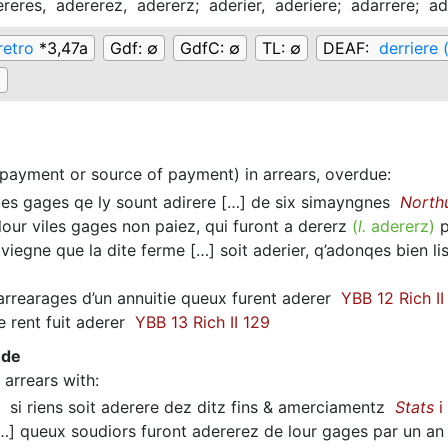
ereres,
adererez,
adererz;
aderier,
aderiere;
adarrere;
ad
retro
*3,47a
Gdf:
∅
GdfC:
∅
TL:
∅
DEAF:
derriere 
∅
payment or source of payment) in arrears, overdue
:
s gages qe ly sount
adirere
[…] de six simayngnes
Nort
our viles gages non paiez, qui furont a dererz
(
l.
adererz)
p
aviegne que la dite ferme […] soit
aderier
, q’adonqes bien li
rrearages d’un annuitie queux furent
aderer
YBB 12 Rich II
 rent fuit
aderer
YBB 13 Rich II 129
 de
n arrears with
:
si riens soit
aderere
dez ditz fins & amerciamentz
Stats
i
] queux soudiors furont
adererez
de lour gages par un a