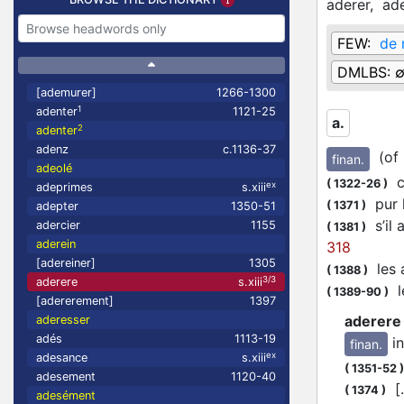
aderer,
ad
FEW:
de 
DMLBS:
[ademurer]
1266-1300
1
adenter
1121-25
a.
2
adenter
adenz
c.1136-37
(of 
finan.
adeolé
ce
(
1322-26
)
ex
adeprimes
s.xiii
pur l
(
1371
)
adepter
1350-51
s’il 
adercier
1155
(
1381
)
aderein
318
[adereiner]
1305
les a
(
1388
)
3/3
aderere
s.xiii
le
(
1389-90
)
[adererement]
1397
aderere
aderesser
adés
1113-19
i
finan.
ex
adesance
s.xiii
(
1351-52
)
adesement
1120-40
[…
(
1374
)
adesément