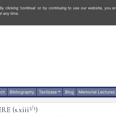
 clicking 'continue' or by continuing to use our website, you ar
t any time.
rch
Bibliography
Textbase
Blog
Memorial Lectures
3/3
ERE
(s.xiii
)