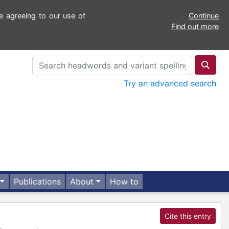
e agreeing to our use of
Continue
Find out more
Try an advanced search
Publications
About
How to
Cite this entry