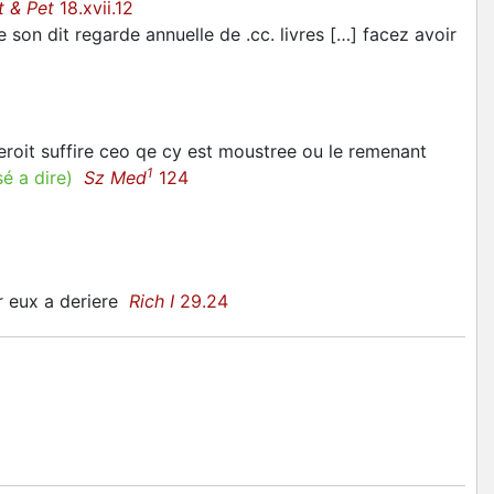
t & Pet
18.xvii.12
 son dit regarde annuelle de .cc. livres […] facez avoir
eroit suffire ceo qe cy est moustree ou le remenant
1
sé a dire
)
Sz Med
124
ur eux a deriere
Rich I
29.24