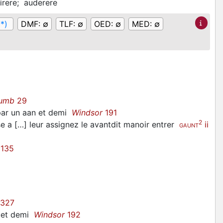
irere;
auderere
(*)
DMF:
∅
TLF:
∅
OED:
∅
MED:
∅
humb
29
ar un aan et demi
Windsor
191
2
se a […] leur assignez le avantdit manoir entrer
ii
GAUNT
 135
 327
n et demi
Windsor
192