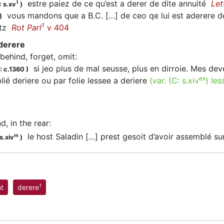
estre paiez de ce qu’est a derer de dite annuité
Let
1
 s.xv
)
vous mandons que a B.C. […] de ceo qe lui est
aderere
de
)
1
ntz
Rot Parl
v 404
aderere
 behind, forget, omit
:
si jeo plus de mal seusse, plus en dirroie. Mes dev
: c.1360
)
ex
lié deriere ou par folie lessee a deriere
(
var.
(C:
s.xiv
)
les
d, in the rear
:
le host Saladin […] prest gesoit d’avoir assemblé s
m
s.xiv
)
1
t
derere