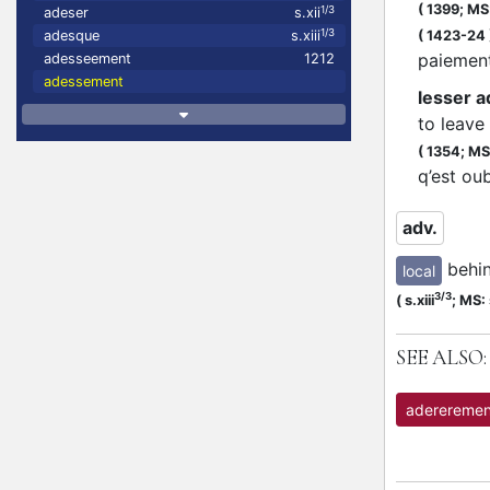
(
1399;
MS:
1/3
adeser
s.xii
1/3
(
1423-24
adesque
s.xiii
paieme
adesseement
1212
adessement
lesser 
to leave
(
1354;
MS
q’est oub
adv.
behin
local
3/3
(
s.xiii
;
MS: 
SEE ALSO:
adereremen