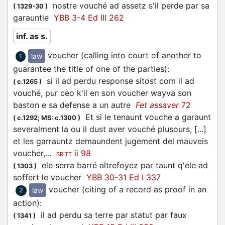
nostre
vouché
ad assetz s'il perde par sa
(
1329-30
)
garauntie
YBB 3-4 Ed III 262
inf. as s.
voucher (calling into court of another to
law
1
guarantee the title of one of the parties)
:
si il ad perdu response sitost com il ad
(
c.1265
)
vouché, pur ceo k'il en son
voucher
wayva son
baston e sa defense a un autre
Fet assaver
72
Et si le tenaunt vouche a garaunt
(
c.1292;
MS: c.1300
)
severalment la ou il dust aver vouché plusours, [...]
et les garrauntz demaundent jugement del mauveis
voucher
,...
ii 98
BRITT
ele serra barré altrefoyez par taunt q'ele ad
(
1303
)
soffert le
voucher
YBB 30-31 Ed I 337
voucher (citing of a record as proof in an
law
2
action)
:
il ad perdu sa terre par statut par faux
(
1341
)