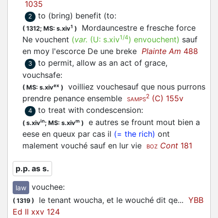
1035
to (bring) benefit (to
:
2
Mordauncestre e fresche force
1
(
1312;
MS: s.xiv
)
1/4
Ne
vouchent
(
var.
(U:
s.xiv
)
envouchent
)
sauf
en moy l'escorce De une breke
Plainte Am
488
to permit, allow as an act of grace,
3
vouchsafe
:
voilliez
vouchesauf
que nous purrons
ex
(
MS: s.xiv
)
2
prendre penance ensemble
(C) 155v
SAMPS
to treat with condescension
:
4
e autres se frount mout bien a
in
m
(
s.xiv
;
MS: s.xiv
)
eese en queux par cas il
(= the rich)
ont
malement
vouché
sauf en lur vie
Cont
181
BOZ
p.p. as s.
vouchee
:
law
le tenant
woucha
, et le
wouché
dit qe...
YBB
(
1319
)
Ed II xxv 124