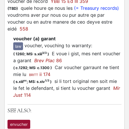
voucher
de record
YBB 15 Ed III 359
quele houre qe nous les
(= Treasury records)
(TBD)
voudroms aver pur nous ou pur autre qe par
voucher
ou en autre manere de ceo deyve estre
eidé
558
voucher (a) garant
voucher, vouching to warranty
:
law
E voue i gist, mes nent
voucher
3/3
(
1260;
MS: s.xiii
)
a garant
Brev Plac
86
Car
voucher
garraunt ne tient
(
c.1292;
MS: c.1300
)
mie lu
ii 174
BRITT
si li tort original nen soit mie
ex
1/3
(
s.xiii
;
MS: s.xiv
)
le fet le defendant, si tient lu
voucher
garant
Mir
Just
114
SEE ALSO:
envucher