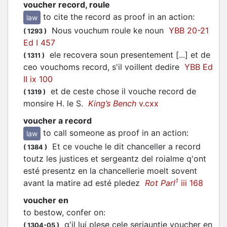
voucher record, roule
to cite the record as proof in an action
:
law
Nous
vouchum
roule ke noun
YBB 20-21
(
1293
)
Ed I 457
ele recovera soun presentement [...] et de
(
1311
)
ceo
vouchoms
record, s'il voillent dedire
YBB Ed
II ix 100
et de ceste chose il
vouche
record de
(
1319
)
monsire H. le S.
King’s Bench
v.cxx
voucher a record
to call someone as proof in an action
:
law
Et ce
vouche
le dit chanceller a record
(
1384
)
toutz les justices et sergeantz del roialme q'ont
esté presentz en la chancellerie moelt sovent
1
avant la matire ad esté pledez
Rot Parl
iii 168
voucher en
to bestow, confer on
:
q'il lui plese cele serjauntie
voucher
en
(
1304-05
)