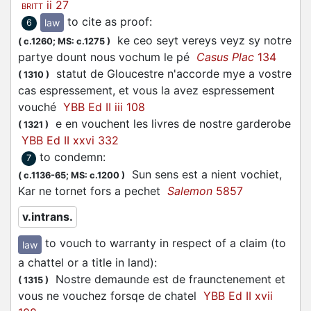
ii 27
BRITT
to cite as proof
:
law
6
ke ceo seyt vereys veyz sy notre
(
c.1260;
MS: c.1275
)
partye dount nous
vochum
le pé
Casus Plac
134
statut de Gloucestre n'accorde mye a vostre
(
1310
)
cas espressement, et vous la avez espressement
vouché
YBB Ed II iii 108
e en
vouchent
les livres de nostre garderobe
(
1321
)
YBB Ed II xxvi 332
to condemn
:
7
Sun sens est a nient
vochiet
,
(
c.1136-65;
MS: c.1200
)
Kar ne tornet fors a pechet
Salemon
5857
v.intrans.
to vouch to warranty in respect of a claim (to
law
a chattel or a title in land)
:
Nostre demaunde est de fraunctenement et
(
1315
)
vous ne
vouchez
forsqe de chatel
YBB Ed II xvii