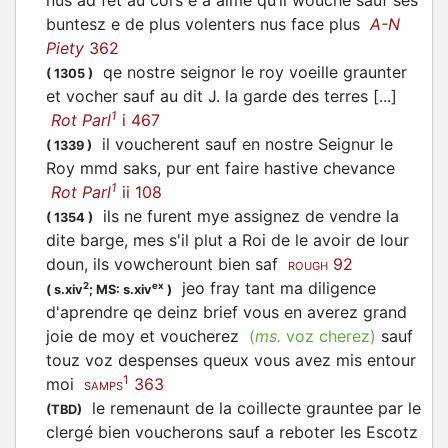
buntesz e de plus volenters nus face plus
A-N
Piety
362
qe nostre seignor le roy voeille graunter
(
1305
)
et
vocher
sauf au dit J. la garde des terres [...]
1
Rot Parl
i 467
il
voucherent
sauf en nostre Seignur le
(
1339
)
Roy mmd saks, pur ent faire hastive chevance
1
Rot Parl
ii 108
ils ne furent mye assignez de vendre la
(
1354
)
dite barge, mes s'il plut a Roi de le avoir de lour
doun, ils
vowcherount
bien saf
92
ROUGH
jeo fray tant ma diligence
2
ex
(
s.xiv
;
MS: s.xiv
)
d'aprendre qe deinz brief vous en averez grand
joie de moy et
voucherez
(
ms.
voz cherez)
sauf
touz voz despenses queux vous avez mis entour
1
moi
363
SAMPS
le remenaunt de la coillecte grauntee par le
(TBD)
clergé bien
voucherons
sauf a reboter les Escotz