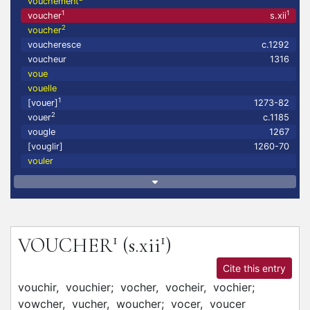
vouchement
1
1
voucher
s.xii
2
voucher
voucheresce
c.1292
voucheur
1316
voue
vouelle
1
[vouer]
1273-82
2
vouer
c.1185
vougle
1267
[vouglir]
1260-70
vouler
1
1
VOUCHER
(s.xii
)
Cite this entry
vouchir,
vouchier;
vocher,
vocheir,
vochier;
vowcher,
vucher,
woucher;
vocer,
voucer