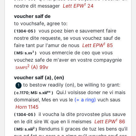
1
nostre dit messager
Lett EPW
24
voucher salf de
to vouchsafe, agree to
:
vous poez bien e sauvement faire
(
1304-05
)
nostre dite requeste, se vous
vouchez
sauf de
1
faire tant pur l'amur de nous
Lett EPW
85
vous enmercie de ceo que vous
1
(
MS: s.xv
)
vouchez
safe de m'aver en vostre compaygnie
2
(A) 99v
SAMPS
voucher salf (a), (en)
to bestow readily (on), be willing to grant
:
1
Qui.l volsisse doner ne vi mais
ex
(
c.1170;
MS: s.xiii
)
dommaisel, Mes en vus le
(= a ring)
vuch
saus
Horn
1145
il
voucha
la dite provostee plus sauve
(
1304-05
)
1
en le dit sire W. que en li meismes
Lett EPW
86
Rendums li graces de tuz les bens qu’il
2
(
MS: s.xiii
)
nus ad fet au cors e a alme qu’il wouche sauf ses