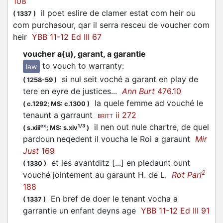
108
il poet eslire de clamer estat com heir ou
(
1337
)
com purchasour, qar il serra resceu de
voucher
com
heir
YBB 11-12 Ed III 67
voucher a(u), garant, a garantie
to vouch to warranty
:
law
si nul seit
voché
a garant en play de
(
1258-59
)
tere en eyre de justices...
Ann Burt
476.10
la quele femme ad
vouché
le
(
c.1292;
MS: c.1300
)
tenaunt a garraunt
ii 272
BRITT
il nen out nule chartre, de quel
ex
1/3
(
s.xiii
;
MS: s.xiv
)
pardoun neqedent il
voucha
le Roi a garaunt
Mir
Just
169
et les avantditz [...] en pledaunt ount
(
1330
)
2
vouché
jointement au garaunt H. de L.
Rot Parl
188
En bref de doer le tenant
vocha
a
(
1337
)
garrantie un enfant deyns age
YBB 11-12 Ed III 91