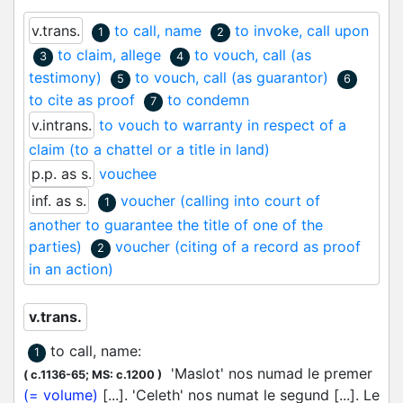
v.trans.
to call, name
to invoke, call upon
1
2
to claim, allege
to vouch, call (as
3
4
testimony)
to vouch, call (as guarantor)
5
6
to cite as proof
to condemn
7
v.intrans.
to vouch to warranty in respect of a
claim (to a chattel or a title in land)
p.p. as s.
vouchee
inf. as s.
voucher (calling into court of
1
another to guarantee the title of one of the
parties)
voucher (citing of a record as proof
2
in an action)
v.trans.
to call, name
:
1
'Maslot' nos numad le premer
(
c.1136-65;
MS: c.1200
)
(= volume)
[...]. 'Celeth' nos numat le segund [...]. Le