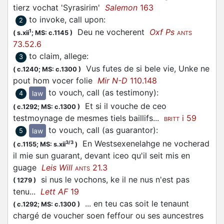
tierz
vochat
'Syrasirim'
Salemon
163
to invoke, call upon
:
2
Deu ne
vocherent
Oxf Ps
1
(
s.xii
;
MS: c.1145
)
ANTS
73.52.6
to claim, allege
:
3
Vus futes de si bele vie, Unke ne
(
c.1240;
MS: c.1300
)
pout hom
vocer
folie
Mir N-D
110.148
to vouch, call (as testimony)
:
law
4
Et si il
vouche
de ceo
(
c.1292;
MS: c.1300
)
testmoynage de mesmes tiels baillifs...
i 59
BRITT
to vouch, call (as guarantor)
:
law
5
En Westsexenelahge ne
vocherad
3/3
(
c.1155;
MS: s.xii
)
il mie sun guarant, devant iceo qu'il seit mis en
guage
Leis Will
21.3
ANTS
si nus le
vochons
, ke il ne nus n'est pas
(
1279
)
tenu...
Lett AF
19
... en teu cas soit le tenaunt
(
c.1292;
MS: c.1300
)
chargé de
voucher
soen feffour ou ses auncestres