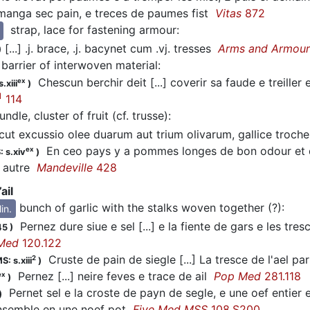
anga sec pain, e treces de paumes fist
Vitas
872
strap, lace for fastening armour
:
[...] .j. brace, .j. bacynet cum .vj. tresses
Arms and Armour
)
 barrier of interwoven material
:
Chescun berchir deit [...] coverir sa faude e treiller
ex
.xiii
)
1
114
undle, cluster of fruit (cf. trusse)
:
ut excussio olee duarum aut trium olivarum, gallice troche
En ceo pays y a pommes longes de bon odour et de 
ex
 s.xiv
)
n autre
Mandeville
428
ail
bunch of garlic with the stalks woven together (?)
:
in.
Pernez dure siue e sel [...] e la fiente de gars e les tre
45
)
Med
120.122
Cruste de pain de siegle [...] La tresce de l'ael pa
2
S: s.xiii
)
Pernez [...] neire feves e trace de ail
Pop Med
281.118
ex
)
Pernet sel e la croste de payn de segle, e une oef entier e 
)
nsemble en une noef pot
Five Med MSS
108.S200