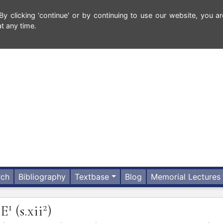
 clicking 'continue' or by continuing to use our website, you ar
t any time.
rch
Bibliography
Textbase
Blog
Memorial Lectures
1
2
E
(s.xii
)