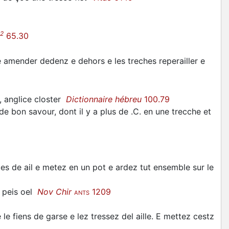
2
65.30
 e amender dedenz e dehors e les treches reperailler e
, anglice closter
Dictionnaire hébreu
100.79
bon savour, dont il y a plus de .C. en une trecche et
sces de ail e metez en un pot e ardez tut ensemble sur le
r peis oel
Nov Chir
1209
ANTS
le fiens de garse e lez tressez del aille. E mettez cestz