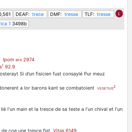
0,561
DEAF:
trece
DMF:
tresse
TLF:
tresse
rica 1
3498b
it
Ipom
2974
BFR
1
s
92.9
terayt Si d’un fisicien fust consaylé Pur meuz
2
s donerent a lor barons kant se combatoient
VEGETIUS
lié l'un main et la tresce de sa teste a l'un chival et l'un
 de çoe une tresce fist
Vitas
6149