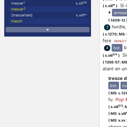
1
2/4
trescer
s.xii
Si m
m
(
s.xiii
)
2
trescer
♦
armour
ex
[trescertein]
s.xiii
(
1409-12
tresch
hurdle,
3
(
c.1270;
MS: s
fere
HENLEY
b
bot.
4
Sic
3/4
(
s.xiii
)
(
1356-57;
MS:
atant en u
tresce d’
bot.
cul
(
MS: c.12
fu
Pop 
2/3
(
s.xiii
;
M
(
MS: s.xiii
(
MS: s.xv
choce e