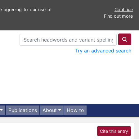
e agreeing to our use of
Continue
Find out more
Try an advanced search
Publications
About
How to
Cite this entry