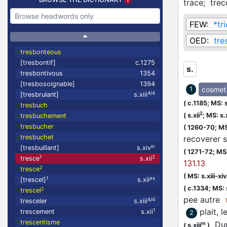
trace;
trec
FEW:
*tr
OED:
tre
tresbonteous
[tresbontif]
c.1275
s.
tresbontivous
1354
[tresbosoignable]
1394
cosmet
1
4/4
[tresbrulant]
s.xiii
(
c.1185;
MS: s
tresbuch
2
(
s.xii
;
MS: s.x
tresbuchement
tresbucher
(
1260-70;
MS
tresbuchet
recoverer 
in
[tresbuillant]
s.xiv
(
1271-72;
MS:
1
2
tresce
s.xii
131.13
2
tresce
(
MS: s.xiii-xiv
1
ex
[trescel]
s.xii
(
c.1334;
MS: 
2
trescel
pee autre
4/4
tresceler
s.xiii
plait, 
1
trescement
s.xii
2
trescentisme
Dunc
m
(
s.xiii
)