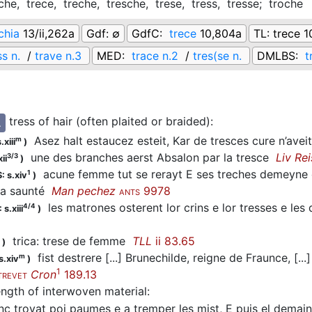
che,
trece,
treche,
tresche,
trese,
tress,
tresse;
troche
ichia
13/ii,262a
Gdf:
∅
GdfC:
trece
10,804a
TL:
trece 1
ss n.
/
trave n.3
MED:
trace n.2
/
tres(se n.
DMLBS:
t
tress of hair (often plaited or braided)
:
.
Asez halt estaucez esteit, Kar de tresces cure n’ave
m
.xiii
)
une des branches aerst Absalon par la tresce
Liv Rei
3/3
ii
)
acune femme tut se rerayt E ses treches demeyne os
1
: s.xiv
)
sa saunté
Man pechez
9978
ANTS
les matrones osterent lor crins e lor tresses e le
4/4
 s.xiii
)
trica: trese de femme
TLL
ii 83.65
)
fist destrere [...] Brunechilde, reigne de Fraunce, [...] 
m
s.xiv
)
1
Cron
189.13
TREVET
length of interwoven material
:
 trovat poi paumes e a tremper les mist, E puis el demain