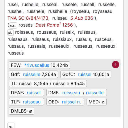
rusel,
rushelle,
russeal,
russele,
russell,
russelle,
russhel,
russhele,
russhelle
(
royseau,
roysseau
TNA SC 8/84/4173
,
ruisseu
S Aub
636
)
,
1
(
rossés
Dest Rome
1256
)
,
c.s.
roisseus,
rousseus,
ruiselx,
ruissaus,
pl.
ruisseaus,
ruisseus,
ruissiaux,
rusauls,
rusceus,
russaus,
russeals,
russeaulx,
russeaus,
russeaux,
russeus
FEW:
*rivuscellus
10,424b
Gdf:
ruisselle
7,264a
GdfC:
ruissel
10,601a
TL:
ruissel 8,1545 / ruissele 8,1545
DEAF:
ruissel
DMF:
ruisseau
/
ruisselle
TLF:
ruisseau
OED:
ruissel n.
MED:
∅
DMLBS:
∅
s.