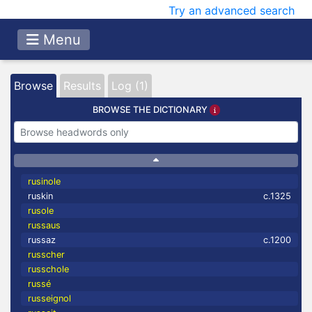
Try an advanced search
Menu
Browse
Results
Log (1)
BROWSE THE DICTIONARY
rusinole
ruskin
c.1325
rusole
russaus
russaz
c.1200
russcher
russchole
russé
russeignol