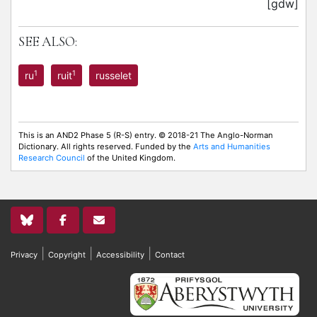
[gdw]
SEE ALSO:
1
1
ru
ruit
russelet
This is an AND2 Phase 5 (R-S) entry. © 2018-21 The Anglo-Norman
Dictionary. All rights reserved. Funded by the
Arts and Humanities
Research Council
of the United Kingdom.
|
|
|
Privacy
Copyright
Accessibility
Contact