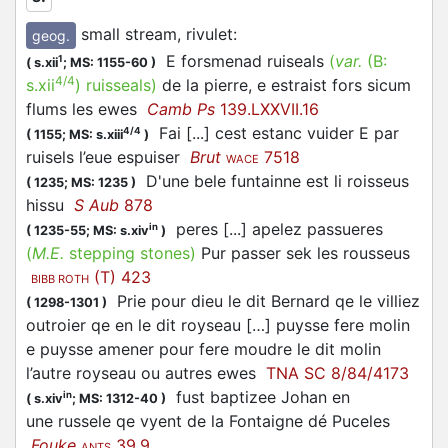
small stream, rivulet
:
geog.
E forsmenad ruiseals
(
var.
(B:
1
(
s.xii
;
MS: 1155-60
)
4/4
s.xii
)
ruisseals
)
de la pierre, e estraist fors sicum
flums les ewes
Camb Ps
139.LXXVII.16
Fai [...] cest estanc vuider E par
4/4
(
1155;
MS: s.xiii
)
ruisels l’eue espuiser
Brut
7518
WACE
D'une bele funtainne est li roisseus
(
1235;
MS: 1235
)
hissu
S Aub
878
peres [...] apelez passueres
in
(
1235-55;
MS: s.xiv
)
(
M.E.
stepping stones)
Pur passer sek les rousseus
(T) 423
BIBB ROTH
Prie pour dieu le dit Bernard qe le villiez
(
1298-1301
)
outroier qe en le dit royseau […] puysse fere molin
e puysse amener pour fere moudre le dit molin
l’autre royseau ou autres ewes
TNA SC 8/84/4173
fust baptizee Johan en
in
(
s.xiv
;
MS: 1312-40
)
une russele qe vyent de la Fontaigne dé Puceles
Fouke
39.9
ANTS