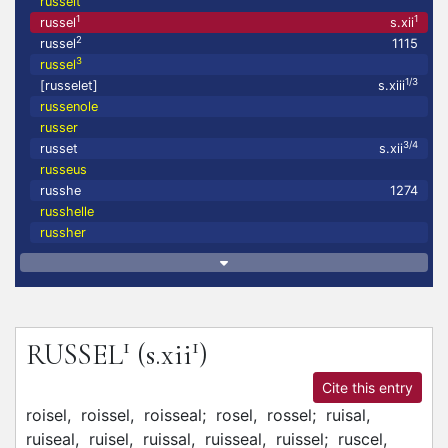
russeit
1
1
russel
s.xii
2
russel
1115
3
russel
1/3
[russelet]
s.xiii
russenole
russer
3/4
russet
s.xii
russeus
russhe
1274
russhelle
russher
1
1
RUSSEL
(s.xii
)
Cite this entry
roisel,
roissel,
roisseal;
rosel,
rossel;
ruisal,
ruiseal,
ruisel,
ruissal,
ruisseal,
ruissel;
ruscel,