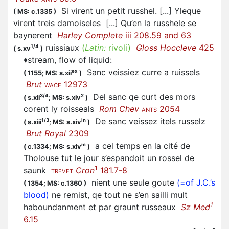
Si virent un petit russhel. [...] Yleque
(
MS: c.1335
)
virent treis damoiseles [...] Qu’en la russhele se
baynerent
Harley Complete
iii 208.59 and 63
ruissiaux
(
Latin:
rivoli)
Gloss Hoccleve
425
1/4
(
s.xv
)
♦
stream, flow of liquid
:
Sanc veissiez curre a ruissels
ex
(
1155;
MS: s.xii
)
Brut
12973
WACE
Del sanc qe curt des mors
3/4
2
(
s.xii
;
MS: s.xiv
)
corent ly roisseals
Rom Chev
2054
ANTS
De sanc veissez itels russelz
1/3
in
(
s.xiii
;
MS: s.xiv
)
Brut Royal
2309
a cel temps en la cité de
m
(
c.1334;
MS: s.xiv
)
Tholouse tut le jour s’espandoit un rossel de
1
saunk
Cron
181.7-8
TREVET
nient une seule goute
(=of J.C.’s
(
1354;
MS: c.1360
)
blood)
ne remist, qe tout ne s’en sailli mult
1
haboundanment et par graunt russeaux
Sz Med
6.15