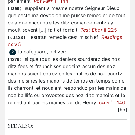
parlement
Rot Parl
iii 144
suppliant a mesme nostre Seigneur Dieux
(
1399
)
que ceste ma devocion me puisse remedier de tout
cela que encountre les ditz comandementz ay
moult sovent [...] fait et forfait
Test Ebor
ii 225
l'estatut remedie cest mischief
Readings
i
(
c.1433
)
cxiv.5
to safeguard, deliver
:
2
si que touz les deniers sourdantz des noz
(
1379
)
ditz fees et fraunchises dedeinz ascun des noz
manoirs soient entrez en les roulles de noz courtz
des meismes les manoirs de temps en temps come
ils cherront, et nous ent responduz par les mains de
noz baillifs ou provostes des noz ditz manoirs et le
1
remediant par les maines del dit Henry
i 146
GAUNT
[hp]
SEE ALSO: