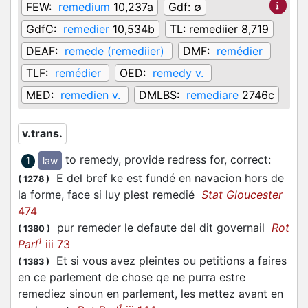
FEW:
remedium
10,237a
Gdf:
∅
GdfC:
remedier
10,534b
TL:
remediier 8,719
DEAF:
remede (remediier)
DMF:
remédier
TLF:
remédier
OED:
remedy v.
MED:
remedien v.
DMLBS:
remediare
2746c
v.trans.
to remedy, provide redress for, correct
:
law
1
E del bref ke est fundé en navacion hors de
(
1278
)
la forme, face si luy plest remedié
Stat Gloucester
474
pur remeder le defaute del dit governail
Rot
(
1380
)
1
Parl
iii 73
Et si vous avez pleintes ou petitions a faires
(
1383
)
en ce parlement de chose qe ne purra estre
remediez sinoun en parlement, les mettez avant en
1