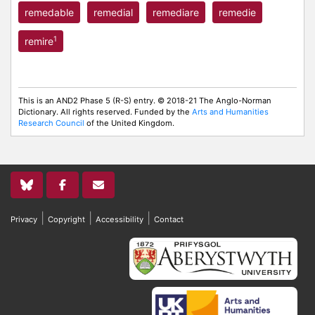
remedable
remedial
remediare
remedie
1
remire
This is an AND2 Phase 5 (R-S) entry. © 2018-21 The Anglo-Norman
Dictionary. All rights reserved. Funded by the
Arts and Humanities
Research Council
of the United Kingdom.
|
|
|
Privacy
Copyright
Accessibility
Contact