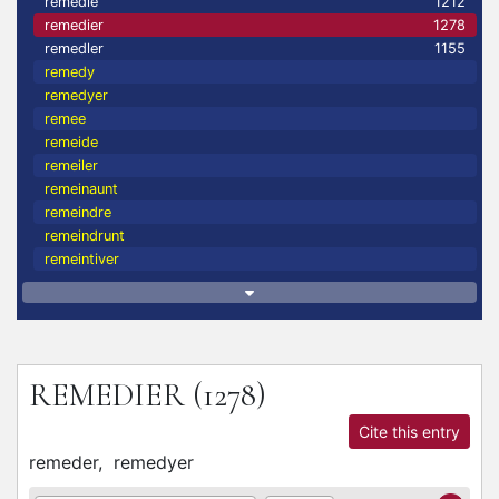
remedie
1212
remedier
1278
remedler
1155
remedy
remedyer
remee
remeide
remeiler
remeinaunt
remeindre
remeindrunt
remeintiver
REMEDIER
(1278)
Cite this entry
remeder,
remedyer