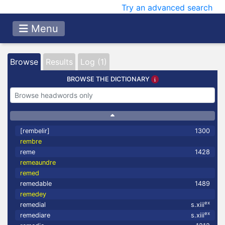
Try an advanced search
Menu
Browse
Results
Log (1)
BROWSE THE DICTIONARY
[rembelir]
1300
rembre
reme
1428
remeaundre
remed
remedable
1489
remedey
ex
remedial
s.xiii
ex
remediare
s.xiii