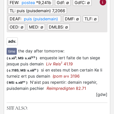
FEW:
postea
*9,241b
Gdf:
∅
GdfC:
∅
TL:
puis (puisdemain) 7,2066
DEAF:
puis (puisdemain)
DMF:
∅
TLF:
∅
OED:
∅
MED:
∅
DMLBS:
∅
adv.
the day after tomorrow
:
time
enqueste iert faite de tun siege
2
3/3
(
s.xii
;
MS: s.xii
)
1
jesque puis demain
Liv Reis
41.19
si en estes mut ben certain Ke li
m
(
c.1185;
MS: s.xiii
)
turneiz ert pus demain
Ipom
3196
BFR
N'aist pas repentir: demain regehir,
ex
(
MS: s.xiii
)
puisdemain pechier
Reimpredigten
82.71
[gdw]
SEE ALSO: