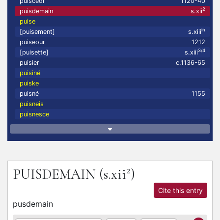
puiscedi
1120-40
2
puisdemain
s.xii
puise
in
[puisement]
s.xiii
puiseour
1212
3/4
[puisette]
s.xiii
puisier
c.1136-65
puisiné
puiske
puisné
1155
puisneis
puisnesce
2
PUISDEMAIN
(s.xii
)
Cite this entry
pusdemain