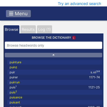
Try an advanced search
Menu
Browse
Results
Log (1)
BROWSE THE DICTIONARY
puinture
puinz
3/4
puir
s.xii
puirer
1171-74
puirrun
1
puis
1121-25
2
puis
puisance
puisant