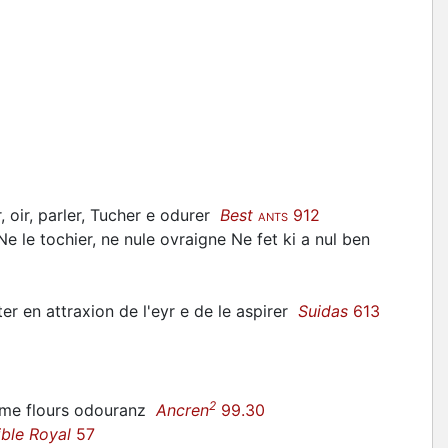
 oir, parler, Tucher e odurer
Best
912
ANTS
 Ne le tochier, ne nule ovraigne Ne fet ki a nul ben
er en attraxion de l'eyr e de le aspirer
Suidas
613
2
ome flours
odouranz
Ancren
99.30
ible Royal
57