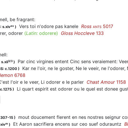
mell, be fragrant
:
Vers toi n'
odore
pas kanele
Ross
5017
ex
 s.xiv
)
ANTS
irer, odorer
(
Latin:
odorere)
Gloss Hoccleve
133
ell
:
Par cinc virgines entent Cinc sens veraiement: Veer,
3/3
s.xii
)
Kar ne l'oir, ne le goster, Ne le veeir, ne l'
odorer
,
S: c.1200
)
lemon
6768
est l'oir e le veer, Li
odorer
e le parler
Chast Amour
1158
Li quart espirit est
odorer
ou le quel est donee gust
 c.1275
)
mout doucement flerent en nes nostres seignur c
1307-15
)
Et Aaron sacrifiera encens sur ceo suef
odurauntz
B
m
.xiv
)