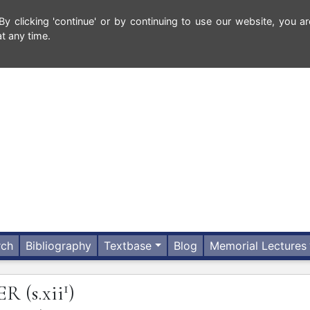
 clicking 'continue' or by continuing to use our website, you ar
t any time.
rch
Bibliography
Textbase
Blog
Memorial Lectures
1
ER
(s.xii
)