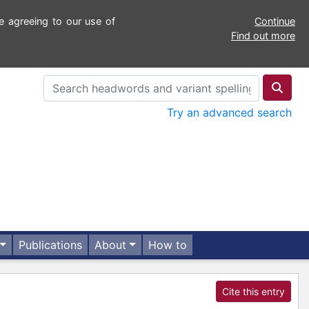
e agreeing to our use of
Continue
Find out more
Try an advanced search
Publications
About
How to
Cite this entry