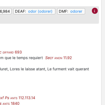
 6,984
DEAF:
odor (odorer)
DMF:
odorer
c
693
GIFFARD
om que le temps requiert
Secr
11.92
ANON
uret, Lores le laisse atant, Le furment vait querant
xf Ps
112.113.14
ANTS
s
1840
ANTS