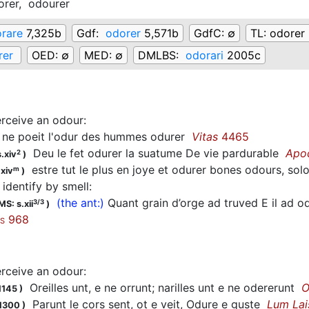
orer,
odourer
rare
7,325b
Gdf:
odorer
5,571b
GdfC:
∅
TL:
odorer
rer
OED:
∅
MED:
∅
DMLBS:
odorari
2005c
erceive an odour
:
ne poeit l'odur des hummes
odurer
Vitas
4465
Deu le fet
odurer
la suatume De vie pardurable
Apo
2
.xiv
)
estre tut le plus en joye et
odurer
bones odours, sol
m
.xiv
)
, identify by smell
:
(the ant:)
Quant grain d’orge ad truved E il ad od
3/3
MS: s.xii
)
968
S
erceive an odour
:
Oreilles unt, e ne orrunt; narilles unt e ne
odererunt
O
1145
)
Parunt le cors sent, ot e veit,
Odure
e guste
Lum Lai
.1300
)