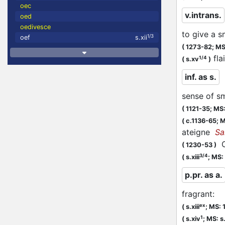
oec
v.intrans.
oed
oedivesce
to give a s
1/3
oef
s.xii
(
1273-82;
MS:
fla
1/4
(
s.xv
)
inf. as s.
sense of sm
(
1121-35;
MS: 
(
c.1136-65;
M
ateigne
Sa
C'
(
1230-53
)
3/4
(
s.xiii
;
MS:
p.pr. as a.
fragrant
:
ex
(
s.xiii
;
MS: 
1
(
s.xiv
;
MS: s