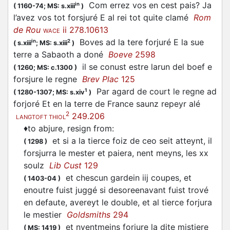
Com errez vos en cest pais? Ja
in
(
1160-74;
MS: s.xiii
)
l’avez vos tot forsjuré E al rei tot quite clamé
Rom
de Rou
ii 278.10613
WACE
Boves ad la tere
forjuré
E la sue
in
2
(
s.xiii
;
MS: s.xiii
)
terre a Sabaoth a doné
Boeve
2598
il se conust estre larun del boef e
(
1260;
MS: c.1300
)
forsjure
le regne
Brev Plac
125
Par agard de court le regne ad
1
(
1280-1307;
MS: s.xiv
)
forjoré
Et en la terre de France saunz repeyr alé
2
249.206
LANGTOFT THIOL
♦
to abjure, resign from
:
et si a la tierce foiz de ceo seit atteynt, il
(
1298
)
forsjurra
le mester et paiera, nent meyns, les xx
soulz
Lib Cust
129
et chescun gardein iij coupes, et
(
1403-04
)
enoutre fuist juggé si desoreenavant fuist trové
en defaute, avereyt le double, et al tierce
forjura
le mestier
Goldsmiths
294
et nyentmeins
forjure
la dite mistiere
(
MS: 1419
)