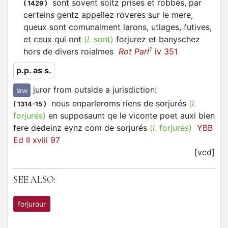
sont sovent soitz prises et robbés, par
(
1429
)
certeins gentz appellez roveres sur le mere,
queux sont comunalment larons, utlages, futives,
et ceux qui ont
(
l.
sont)
forjurez
et banyschez
1
hors de divers roialmes
Rot Parl
iv 351
p.p. as s.
juror from outside a jurisdiction
:
law
nous enparleroms riens de sorjurés
(
l.
(
1314-15
)
forjurés)
en supposaunt qe le viconte poet auxi bien
fere dedeinz eynz com de sorjurés
(
l.
forjurés)
YBB
Ed II xviii 97
[vcd]
SEE ALSO:
forjurour