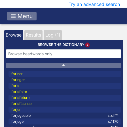
Try an advanced search
Menu
Browse
Results
Log (1)
BROWSE THE DICTIONARY
foriner
foringer
foris
forisfaire
forisfeture
forisfiaunce
forjer
ex
forjugeable
s.xiii
forjuger
c.1170