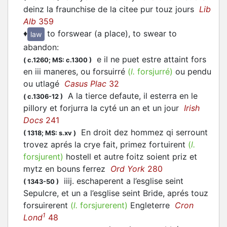
deinz la fraunchise de la citee pur touz jours
Lib
Alb
359
♦
to forswear (a place), to swear to
law
abandon
:
e il ne puet estre attaint fors
(
c.1260;
MS: c.1300
)
en iii maneres, ou forsuirré
(
l.
forsjurré
)
ou pendu
ou utlagé
Casus Plac
32
A la tierce defaute, il esterra en le
(
c.1306-12
)
pillory et
forjurra
la cyté un an et un jour
Irish
Docs
241
En droit dez hommez qi serrount
(
1318;
MS: s.xv
)
trovez aprés la crye fait, primez fortuirent
(
l.
forsjurent
)
hostell et autre foitz soient priz et
mytz en bouns ferrez
Ord York
280
iiij. eschaperent a l’esglise seint
(
1343-50
)
Sepulcre, et un a l’esglise seint Bride, aprés touz
forsuirerent
(
l.
forsjurerent
)
Engleterre
Cron
1
Lond
48