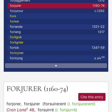
forjuggement
1315
forjurer
1160-74
forjurour
c.1292
fork
forker
forlande
1321-22
forlang
1317
forligné
forlignier
forlok
1347-59
forloyner
1/4
forloyng
s.xiv
FORJURER
(1160-74)
Cite this entry
forjorer,
forsjurer
(
forsuirerent
(
l.
forsjurerent)
1
Cron Lond
48
,
forsuirré
(
l.
forsjurré)