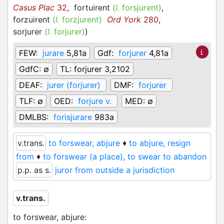
Casus Plac
32
,
fortuirent
(
l.
forsjurent)
,
forzuirent
(
l.
forzjurent)
Ord York
280
,
sorjurer
(
l.
forjurer)
)
FEW:
jurare
5,81a
Gdf:
forjurer
4,81a
GdfC:
∅
TL:
forjurer 3,2102
DEAF:
jurer (forjurer)
DMF:
forjurer
TLF:
∅
OED:
forjure v.
MED:
∅
DMLBS:
forisjurare
983a
v.trans.
to forswear, abjure
♦
to abjure, resign
from
♦
to forswear (a place), to swear to abandon
p.p. as s.
juror from outside a jurisdiction
v.trans.
to forswear, abjure
: