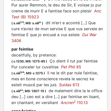
Pur aurer Remmon, le deu de Sir, E voisse jo pur
creme de murir E a faintise face son pleisir
Anc
Test
(B) 15923
dit m’ert e acointé [...] Que
1/3
m
(
s.xiii
;
MS: s.xiii
)
cure n’aviez de mun servise E que vus serveie en
feintise E que jo encusé a vus esteie
Gui War
3406
par feintise
deceitfully, by pretence
:
Ço dient il tut par feintise
(
c.1230;
MS: 1275-85
)
Pur cunceler lur cuveitise
Pet Phil
85
il ne le dit par nule faintise,
3/4
(
s.xiii
;
MS: c.1275
)
mes en bone conscience revela le secrez ke
esteit muscé par les juis
Suidas
613
de malement dire la le office
ex
(
s.xiii
;
MS: 1307-15
)
deu [...] ceo est a dire [...] par feintise en lisant,
2
en chantant, en versiliant
Ancren
110.13