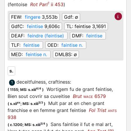
1
(
fentoise
Rot Parl
ii 453
)
FEW:
fingere
3,553b
Gdf:
∅
GdfC:
feintise
9,606c
TL:
feintise 3,1691
DEAF:
feindre (feintise)
DMF:
feintise
TLF:
feintise
OED:
faintise n.
MED:
feintise n.
DMLBS:
∅
s.
deceitfulness, craftiness
:
1
Wortigem fu de grant feintise,
4/4
(
1155;
MS: s.xiii
)
Bien sout covrir sa cuveitise
Brut
6579
WACE
Mult par at en chen grant
ex
3/3
(
s.xii
;
MS: s.xiii
)
franchise e en femme grant feintise
Fol Trist
ANTS
938
Sans faintise il fut e mal art,
3/4
(
c.1200;
MS: s.xiii
)