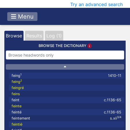
Try an advanced search
Menu
Browse
Results
Log (1)
BROWSE THE DICTIONARY
1
feing
1410-11
2
feing
feingré
feins
feint
c.1136-65
feinte
feinté
c.1136-65
3/4
feintement
s.xii
feintié