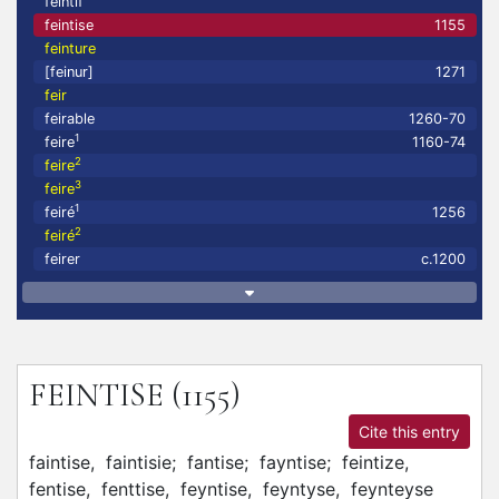
feintif
feintise
1155
feinture
[feinur]
1271
feir
feirable
1260-70
1
feire
1160-74
2
feire
3
feire
1
feiré
1256
2
feiré
feirer
c.1200
FEINTISE
(1155)
Cite this entry
faintise,
faintisie;
fantise;
fayntise;
feintize,
fentise,
fenttise,
feyntise,
feyntyse,
feynteyse