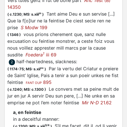
Vers tutes genz il fut de bone part
Anc Test
(B)
14350
Tant aime Deu e sun servise [...]
m
(
c.1230;
MS: s.xiii
)
Que la f[o]lur ne la feintise De ciest secle ren ne
prise
S Modw
199
vous prions cherement que, sanz nulle
(
1346
)
excusation ou feintise monstrer, a ceste foiz vous
nous voillez apprester mill marcs par la cause
1
susdite
Foedera
iii 69
half-heartedness, slackness
:
2
Par la vertu del Criatur e preiere
ex
(
1174-75;
MS: s.xii
)
de Saint’ Iglise, Pais a tenir a sun poeir unkes ne fist
feintise
895
FANT OUP
Le convers met sa peine mult de
(
c.1240;
MS: c.1300
)
jur en jur A servir Deu sun pere, [...] Ne unke en sa
emprise ne pot l’em noter feintise
Mir N-D
21.62
a, en feintise
in a deceitful manner
:
S’il me facet, dit il, od li venir
3/4
(
c.1200;
MS: s.xiii
)