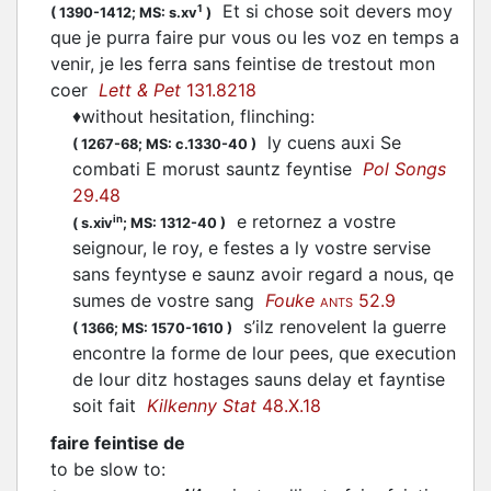
Et si chose soit devers moy
1
(
1390-1412;
MS: s.xv
)
que je purra faire pur vous ou les voz en temps a
venir, je les ferra sans feintise de trestout mon
coer
Lett & Pet
131.8218
♦
without hesitation, flinching
:
ly cuens auxi Se
(
1267-68;
MS: c.1330-40
)
combati E morust sauntz feyntise
Pol Songs
29.48
e retornez a vostre
in
(
s.xiv
;
MS: 1312-40
)
seignour, le roy, e festes a ly vostre servise
sans feyntyse e saunz avoir regard a nous, qe
sumes de vostre sang
Fouke
52.9
ANTS
s’ilz renovelent la guerre
(
1366;
MS: 1570-1610
)
encontre la forme de lour pees, que execution
de lour ditz hostages sauns delay et fayntise
soit fait
Kilkenny Stat
48.X.18
faire feintise de
to be slow to
: