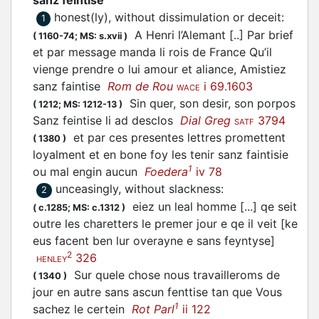
sanz feintise
honest(ly), without dissimulation or deceit
:
1
A Henri l’Alemant [..] Par brief
(
1160-74;
MS: s.xvii
)
et par message manda li rois de France Qu’il
vienge prendre o lui amour et aliance, Amistiez
sanz faintise
Rom de Rou
i 69.1603
WACE
Sin quer, son desir, son porpos
(
1212;
MS: 1212-13
)
Sanz feintise li ad desclos
Dial Greg
3794
SATF
et par ces presentes lettres promettent
(
1380
)
loyalment et en bone foy les tenir sanz faintisie
1
ou mal engin aucun
Foedera
iv 78
unceasingly, without slackness
:
2
eiez un leal homme [...] qe seit
(
c.1285;
MS: c.1312
)
outre les charetters le premer jour e qe il veit [ke
eus facent ben lur overayne e sans feyntyse]
2
326
HENLEY
Sur quele chose nous travailleroms de
(
1340
)
jour en autre sans ascun fenttise tan que Vous
1
sachez le certein
Rot Parl
ii 122