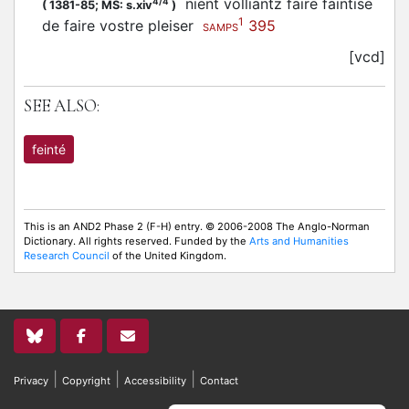
nient volliantz faire faintise
4/4
(
1381-85;
MS: s.xiv
)
1
de faire vostre pleiser
395
SAMPS
[vcd]
SEE ALSO:
feinté
This is an AND2 Phase 2 (F-H) entry. © 2006-2008 The Anglo-Norman
Dictionary. All rights reserved. Funded by the
Arts and Humanities
Research Council
of the United Kingdom.
|
|
|
Privacy
Copyright
Accessibility
Contact