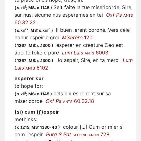
Seit faite la tue misericorde, Sire,
1
(
s.xii
;
MS: c.1145
)
sur nus, sicume nus esperames en tei
Oxf Ps
ANTS
60.32.22
li buen ierent coroné. Vers cele
ex
in
(
s.xii
;
MS: s.xiii
)
honur espeir e crei
Miserere
120
esperer
en creature Ceo est
(
1267;
MS: c.1300
)
aperte folie e pure
Lum Lais
6003
ANTS
Jo
aspeir
, Sire, en ta merci
Lum
(
1267;
MS: c.1300
)
Lais
6102
ANTS
esperer sur
to hope for
:
cels chi espeirent sur sa
1
(
s.xii
;
MS: c.1145
)
misericorde
Oxf Ps
60.32.18
ANTS
(si) cum (j’)espeir
methinks
:
colour [...] Cum or mier si
(
c.1215;
MS: 1330-40
)
com j’
espeir
Purg S Pat
728
SECOND ANON