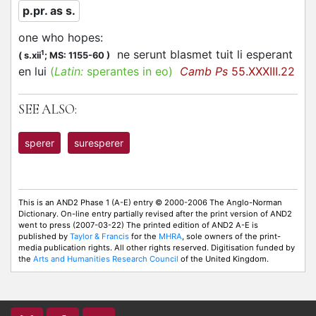
p.pr. as s.
one who hopes
:
ne serunt blasmet tuit li
esperant
1
(
s.xii
;
MS: 1155-60
)
en lui
(
Latin:
sperantes in eo)
Camb Ps
55.XXXIII.22
SEE ALSO:
sperer
suresperer
This is an AND2 Phase 1 (A-E) entry © 2000-2006 The Anglo-Norman
Dictionary. On-line entry partially revised after the print version of AND2
went to press (2007-03-22) The printed edition of AND2 A-E is
published by
Taylor & Francis
for the
MHRA
, sole owners of the print-
media publication rights. All other rights reserved. Digitisation funded by
the
Arts and Humanities Research Council
of the United Kingdom.