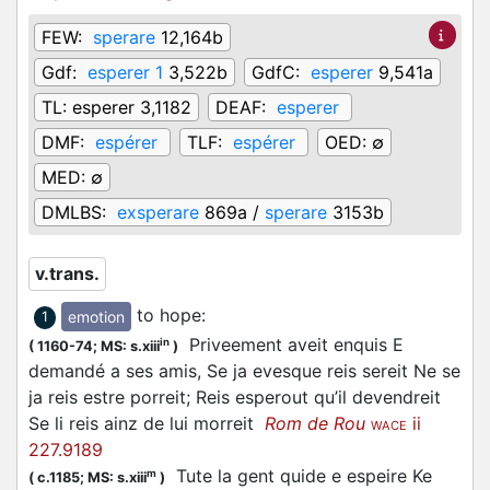
FEW:
sperare
12,164b
Gdf:
esperer 1
3,522b
GdfC:
esperer
9,541a
TL:
esperer 3,1182
DEAF:
esperer
DMF:
espérer
TLF:
espérer
OED:
∅
MED:
∅
DMLBS:
exsperare
869a /
sperare
3153b
v.trans.
to hope
:
emotion
1
Priveement aveit enquis E
in
(
1160-74;
MS: s.xiii
)
demandé a ses amis, Se ja evesque reis sereit Ne se
ja reis estre porreit; Reis esperout qu’il devendreit
Se li reis ainz de lui morreit
Rom de Rou
ii
WACE
227.9189
Tute la gent quide e
espeire
Ke
m
(
c.1185;
MS: s.xiii
)