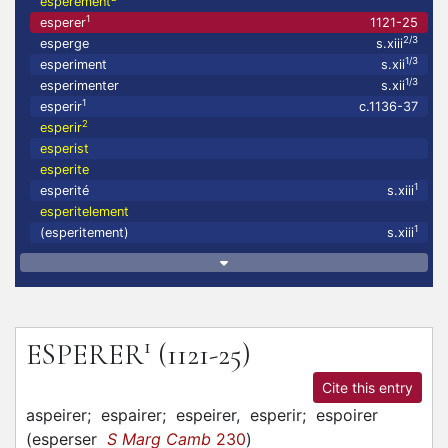
esperement
1
esperer
1121-25
2/3
esperge
s.xiii
1/3
esperiment
s.xii
1/3
esperimenter
s.xii
1
esperir
c.1136-37
2
esperir
esperist
esperite
1
esperité
s.xiii
esperitelement
1
(esperitement)
s.xiii
1
ESPERER
(1121-25)
Cite this entry
aspeirer;
espairer;
espeirer,
esperir;
espoirer
(
esperser
S Marg Camb
230
)