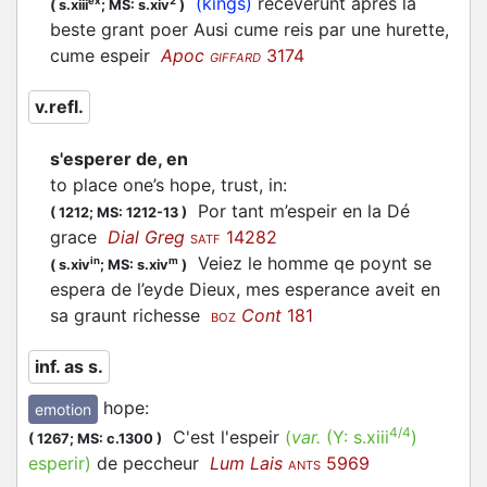
(kings)
receverunt aprés la
ex
2
(
s.xiii
;
MS: s.xiv
)
beste grant poer Ausi cume reis par une hurette,
cume
espeir
Apoc
3174
GIFFARD
v.refl.
s'esperer de, en
to place one’s hope, trust, in
:
Por tant m’
espeir
en la Dé
(
1212;
MS: 1212-13
)
grace
Dial Greg
14282
SATF
Veiez le homme qe poynt se
in
m
(
s.xiv
;
MS: s.xiv
)
espera
de l’eyde Dieux, mes esperance aveit en
sa graunt richesse
Cont
181
BOZ
inf. as s.
hope
:
emotion
4/4
C'est l'espeir
(
var.
(Y:
s.xiii
)
(
1267;
MS: c.1300
)
esperir
)
de peccheur
Lum Lais
5969
ANTS