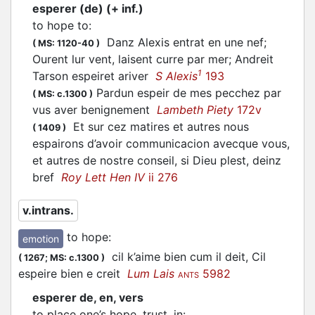
esperer (de) (+ inf.)
to hope to
:
Danz Alexis entrat en une nef;
(
MS: 1120-40
)
Ourent lur vent, laisent curre par mer; Andreit
1
Tarson espeiret ariver
S Alexis
193
Pardun espeir de mes pecchez par
(
MS: c.1300
)
vus aver benignement
Lambeth Piety
172v
Et sur cez matires et autres nous
(
1409
)
espairons
d’avoir communicacion avecque vous,
et autres de nostre conseil, si Dieu plest, deinz
bref
Roy Lett Hen IV
ii 276
v.intrans.
to hope
:
emotion
cil k’aime bien cum il deit, Cil
(
1267;
MS: c.1300
)
espeire
bien e creit
Lum Lais
5982
ANTS
esperer de, en, vers
to place one’s hope, trust, in
: