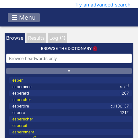
Try an advanced search
Menu
Browse
Results
Log (1)
BROWSE THE DICTIONARY
esper
1
esperance
s.xii
esperard
1267
espercher
esperdre
c.1136-37
espere
1212
esperecher
espereit
1
esperement
2