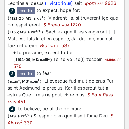
Leonins al desus
(=victorious)
seit
Ipom
9926
BFR
to expect, hope for
:
emotion
2
Vindrent ila, si truverent Iço que
1
(
1121-25;
MS: s.xiv
)
poi
espeirerent
S Brend
1220
MUP
Sachiez que il les vengeront [...].
4/4
(
1155;
MS: s.xiii
)
Mult est fols ki el en espeire, Ja, dit l'on, cui mal
faiz nel creire
Brut
537
WACE
♦
to presume, expect to be
:
Tel te voi, te[l] t’espeir
2
(
1194-99;
MS: s.xiii
)
AMBROISE
570
to fear
:
emotion
3
Li evesque fud mult dolerus Pur
in
1
(
s.xiii
;
MS: s.xiii
)
seint Aedmund le precius, Kar il
esperout
tut a
estrus Que li reis ne pout vivre plus
S Edm Pass
451
ANTS
to believe, be of the opinion
:
4
Si espeir bien que il seit l’ume Deu
S
4/4
(
MS: s.xii
)
2
Alexis
330