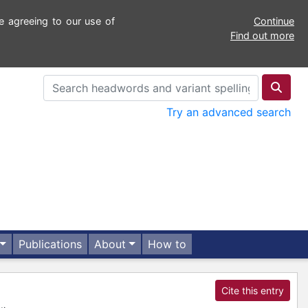
e agreeing to our use of
Continue
Find out more
Try an advanced search
Publications
About
How to
Cite this entry