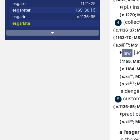
esgarer
1121-25
♦
(pl.) in
esgareter
1165-80 (?)
(
c.1270;
M
esgarir
c.1136-65
(collec
4
esgarlate
(
c.1136-37;
M
(
1163-70;
MS:
1/3
(
s.xiii
;
MS: s
♦
ju
law
(
1155;
MS: 
(
c.1184;
MS
in
(
s.xiii
;
MS
3/4
(
s.xii
;
M
laideng
custom
5
(
c.1136-65;
M
♦
practic
m
(
s.xiii
;
MS
a l'esga
in the ey