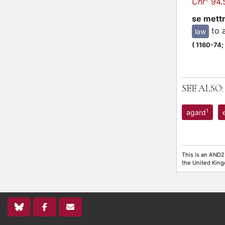
Chr
94.
se mettr
to 
law
(
1160-74;
SEE ALSO:
1
agard
This is an AND2
the United Kin