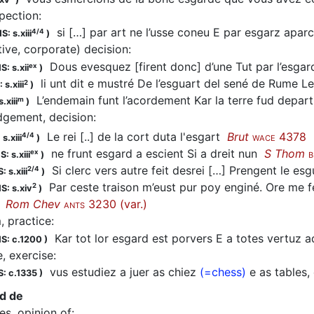
spection
:
si […] par art ne l’usse coneu E par esgarz apa
4/4
S: s.xiii
)
tive, corporate) decision
:
Dous evesquez [firent donc] d’une Tut par l’esg
ex
S: s.xii
)
li unt dit e mustré De l’esguart del sené de Rume
2
 s.xiii
)
L’endemain funt l’acordement Kar la terre fud depart
m
.xiii
)
dgement, decision
:
Le rei [..] de la cort duta l'esgart
Brut
4378
4/4
s.xiii
)
WACE
ne frunt esgard a escient Si a dreit nun
S Thom
ex
: s.xiii
)
B
Si clerc vers autre feit desrei […] Prengent le es
2/4
: s.xiii
)
Par ceste traison m’eust pur poy enginé. Ore me 
2
S: s.xiv
)
é
Rom Chev
3230 (var.)
ANTS
, practice
:
Kar tot lor esgard est porvers E a totes vertuz
S: c.1200
)
e, exercise
:
vus estudiez a juer as chiez
(=chess)
e as tables
: c.1335
)
rd de
es, opinion of
: