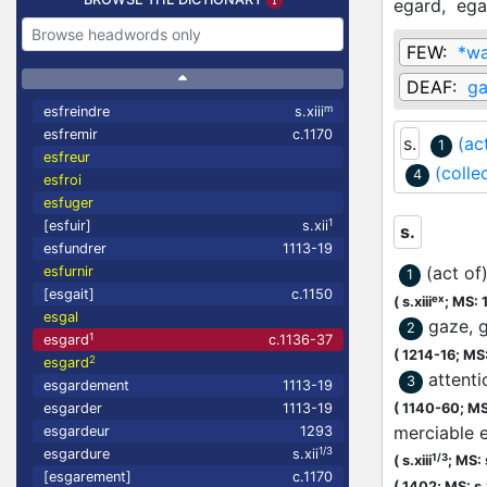
egard,
ega
FEW:
*w
DEAF:
ga
m
esfreindre
s.xiii
esfremir
c.1170
s.
(ac
1
esfreur
(colle
4
esfroi
esfuger
1
[esfuir]
s.xii
s.
esfundrer
1113-19
(act of
esfurnir
1
[esgait]
c.1150
ex
(
s.xiii
;
MS: 
esgal
gaze, 
2
1
esgard
c.1136-37
(
1214-16;
MS:
2
esgard
attenti
3
esgardement
1113-19
esgarder
1113-19
(
1140-60;
MS
merciable
esgardeur
1293
1/3
esgardure
s.xii
1/3
(
s.xiii
;
MS: s
[esgarement]
c.1170
(
1402;
MS: s