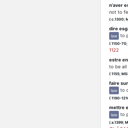
n’aver e
not to f
(
c.1300;
M
dire esg
to 
law
(
1150-70
1122
estre e
to be all
(
1155;
MS: 
faire su
to 
law
(
1190-121
mettre 
to 
law
(
a.1399;
M
1