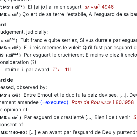
1
El [ai jo] al mien esgart
4946
ex
7;
MS: s.xii
)
GAIMAR
Ço ert de sa terre l'establie, A l'esguard de sa b
2
MS: s.xiii
)
ard
judgement, judicially
:
Tuit franc e quite serriez, Si vus durreie par esgu
4/4
s.xiii
)
E li reis meemes le vuleit Qu’il fust par esguar
2
MS: s.xiii
)
Par esguart le crucifierent E meins e piez li enc
4/4
S: s.xii
)
onsideration (?)
:
intuitu: .i. par award
TLL
i 111
)
ard de
nessed, observed by
:
Entre Ernouf et le duc fu la paiz devisee, [...]. De
MS: s.xvii
)
nnement amendee
(=executed)
Rom de Rou
i 80.1958
WACE
he opinion of
:
Par esguard de crestienté […] Bien i deit venir
S
1
MS: s.xiv
)
consent of
:
[...] e an avant par l’esguard de Deu y purten
;
MS: 1140-60
)