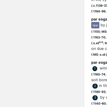
(
c.1136-3
(
1194-99;
par esg
by 
law
(
1155;
MS: 
(
1163-70;
4/4
(
s.xii
;
M
on due c
(
MS: s.xii
par esg
wit
1
(
1160-74;
soit bo
in t
2
(
1190-93;
by 
3
(
1140-60