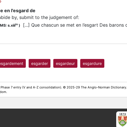
5
e en l'esgard de
abide by, submit to the judgement of
:
[...] Que chascun se met en l’esgart Des barons
in
MS: s.xiii
)
esgardement
esgarder
esgardeur
esgardure
 Phase 7 entry (V and A-Z consolidation). © 2025-29 The Anglo-Norman Dictionary.
gdom.