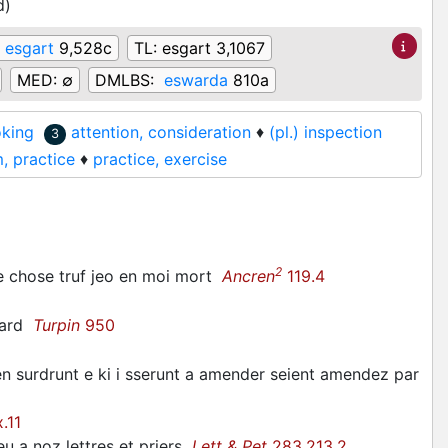
d
)
esgart
9,528c
TL:
esgart 3,1067
MED:
∅
DMLBS:
eswarda
810a
oking
attention, consideration
♦
(pl.) inspection
3
, practice
♦
practice, exercise
2
e chose truf jeo en moi mort
Ancren
119.4
sgard
Turpin
950
i en surdrunt e ki i sserunt a amender seient amendez par
.11
 a noz lettres et priers
Lett & Pet
283.213.2