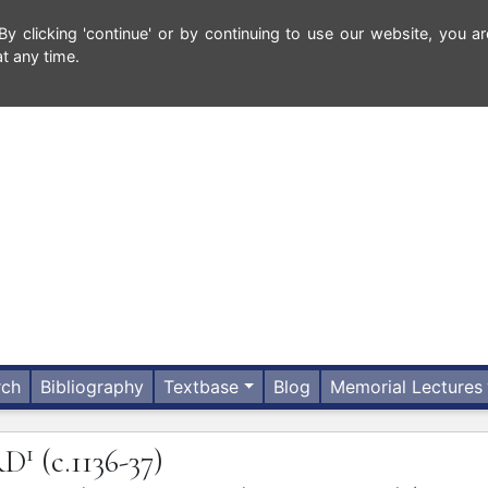
 clicking 'continue' or by continuing to use our website, you ar
t any time.
rch
Bibliography
Textbase
Blog
Memorial Lectures
1
RD
(c.1136-37)