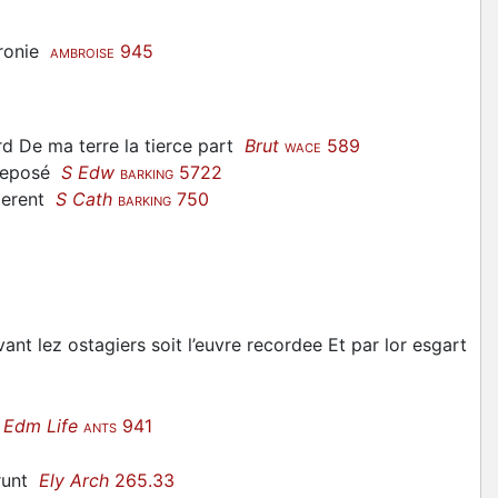
aronie
945
AMBROISE
ard De ma terre la tierce part
Brut
589
WACE
d deposé
S Edw
5722
BARKING
loerent
S Cath
750
BARKING
vant lez ostagiers soit l’euvre recordee Et par lor esgart
 Edm Life
941
ANTS
drunt
Ely Arch
265.33