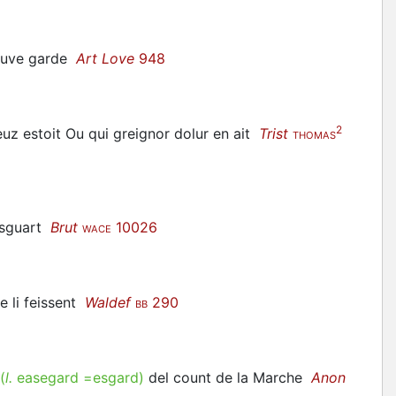
sauve garde
Art Love
948
2
euz estoit Ou qui greignor dolur en ait
Trist
THOMAS
 esguart
Brut
10026
WACE
e li feissent
Waldef
290
BB
(
l.
easegard =esgard)
del count de la Marche
Anon