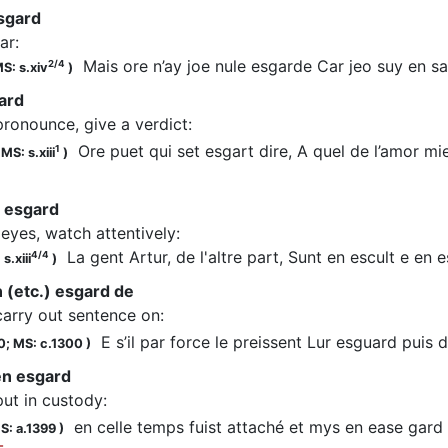
sgard
ear
:
Mais ore n’ay joe nule esgarde Car jeo suy en 
2/4
S: s.xiv
)
ard
pronounce, give a verdict
:
Ore puet qui set esgart dire, A quel de l’amor mi
1
;
MS: s.xiii
)
n esgard
 eyes, watch attentively
:
La gent Artur, de l'altre part, Sunt en escult e en
4/4
s.xiii
)
n (etc.) esgard de
carry out sentence on
:
E s’il par force le preissent Lur esguard puis d
0;
MS: c.1300
)
en esgard
put in custody
:
en celle temps fuist attaché et mys en ease gard
S: a.1399
)