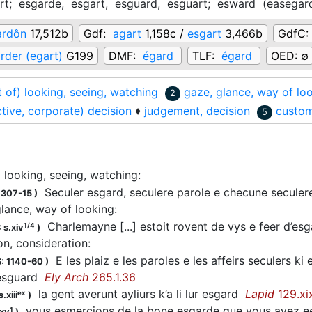
rt;
esgarde,
esgart,
esguard,
esguart;
esward
(
easegar
ardôn
17,512b
Gdf:
agart
1,158c /
esgart
3,466b
GdfC:
rder (egart)
G199
DMF:
égard
TLF:
égard
OED:
∅
t of) looking, seeing, watching
gaze, glance, way of lo
2
ctive, corporate) decision
♦
judgement, decision
custom
5
) looking, seeing, watching
:
Seculer esgard, seculere parole e checune seculer
1307-15
)
glance, way of looking
:
Charlemayne [...] estoit rovent de vys e feer d’e
1/4
 s.xiv
)
on, consideration
:
E les plaiz e les paroles e les affeirs seculers k
: 1140-60
)
 esguard
Ely Arch
265.1.36
la gent averunt ayliurs k’a li lur esgard
Lapid
129.xix
ex
.xiii
)
vous esmercions de la bone esgarde que vous avez eeu
1
.xv
)