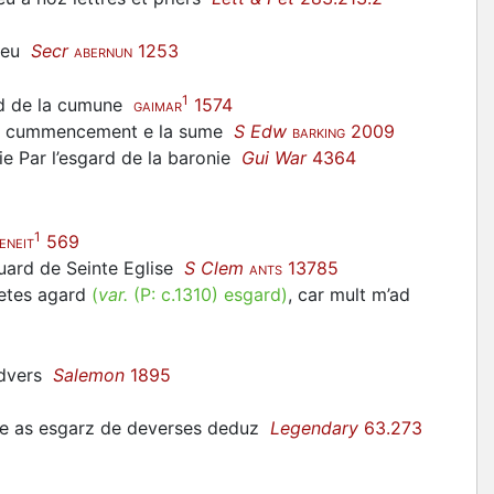
rceu
Secr
1253
ABERNUN
1
ard de la cumune
1574
GAIMAR
 Le cummencement e la sume
S Edw
2009
BARKING
ie Par l’esgard de la baronie
Gui War
4364
1
569
ENEIT
guard de Seinte Eglise
S Clem
13785
ANTS
fetes agard
(
var.
(P:
c.1310
)
esgard
)
, car mult m’ad
 advers
Salemon
1895
, e as esgarz de deverses deduz
Legendary
63.273