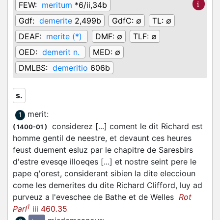
FEW:
meritum
*6/ii,34b
Gdf:
demerite
2,499b
GdfC:
∅
TL:
∅
DEAF:
merite (*)
DMF:
∅
TLF:
∅
OED:
demerit n.
MED:
∅
DMLBS:
demeritio
606b
s.
merit
:
1
considerez [...] coment le dit Richard est
(
1400-01
)
homme gentil de neestre, et devaunt ces heures
feust duement esluz par le chapitre de Saresbirs
d'estre evesqe illoeqes [...] et nostre seint pere le
pape q'orest, considerant sibien la dite eleccioun
come les demerites du dite Richard Clifford, luy ad
purveuz a l'eveschee de Bathe et de Welles
Rot
1
Parl
iii 460.35