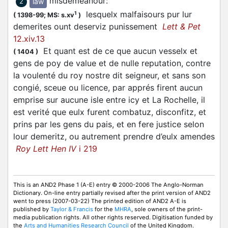
misdemeanour
:
law
2
lesquelx malfaisours pur lur
1
(
1398-99;
MS: s.xv
)
demerites ount deserviz punissement
Lett & Pet
12.xiv.13
Et quant est de ce que aucun vesselx et
(
1404
)
gens de poy de value et de nulle reputation, contre
la voulenté du roy nostre dit seigneur, et sans son
congié, sceue ou licence, par apprés firent aucun
emprise sur aucune isle entre icy et La Rochelle, il
est verité que eulx furent combatuz, disconfitz, et
prins par les gens du pais, et en fere justice selon
lour demeritz, ou autrement prendre d’eulx amendes
Roy Lett Hen IV
i 219
This is an AND2 Phase 1 (A-E) entry © 2000-2006 The Anglo-Norman
Dictionary. On-line entry partially revised after the print version of AND2
went to press (2007-03-22) The printed edition of AND2 A-E is
published by
Taylor & Francis
for the
MHRA
, sole owners of the print-
media publication rights. All other rights reserved. Digitisation funded by
the
Arts and Humanities Research Council
of the United Kingdom.