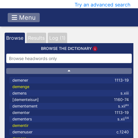
Try an advanced search
Menu
Browse
Results
Log (1)
BROWSE THE DICTIONARY
demener
1113-19
demenge
demens
s.xiii
[dementeisun]
1160-74
ex
dementement
s.xii
dementer
1113-19
1/4
dementers
s.xii
dementir
demenuser
c.1240