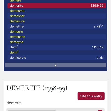
demere
demerite
1398-99
demesme
demesner
demesure
2/4
demettre
s.xii
demeure
demeusne
demeyne
1
demi
1113-19
2
demi
demicercle
s.xiv
DEMERITE
(1398-99)
Cite this entry
demerit