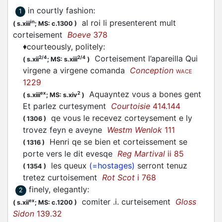
in courtly fashion
:
1
al roi li presenterent mult
in
(
s.xiii
;
MS: c.1300
)
corteisement
Boeve
378
♦
courteously, politely
:
Corteisement l’apareilla Qui
2/4
2/4
(
s.xii
;
MS: s.xiii
)
virgene a virgene comanda
Conception
WACE
1229
Aquayntez vous a bones gent
ex
2
(
s.xiii
;
MS: s.xiv
)
Et parlez curtesyment
Courtoisie
414.144
qe vous le recevez corteysement e ly
(
1306
)
trovez feyn e aveyne
Westm Wenlok
111
Henri qe se bien et corteissement se
(
1316
)
porte vers le dit evesqe
Reg Martival
ii 85
les queux
(=hostages)
serront tenuz
(
1354
)
tretez curtoisement
Rot Scot
i 768
finely, elegantly
:
2
comiter .i. curteisement
Gloss
ex
(
s.xii
;
MS: c.1200
)
Sidon
139.32