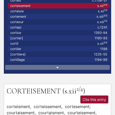
corteis
c.1136-37
2/4
corteisement
s.xii
1/3
corteisie
s.xii
3/3
cortement
s.xiii
1/3
corteour
s.xiii
cortepi
c.1241
cortice
1393-94
[cortier]
1190-93
3/4
cortil
s.xii
cortiler
1199
[cortilere]
1235-55
cortillage
1194-99
2/4
CORTEISEMENT
(s.xii
)
Cite this entry
corteisment,
corteissement,
cortesement;
courtaisement,
courtaisment,
courteisement,