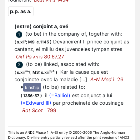
ANTS
p.p. as a.
(estre) conjoint a, ové
(to be) in the company of, together with
:
1
Devancirent li prince conjuint as
1
(
s.xii
;
MS: c.1145
)
cantanz, el milliu des juvenceles tympanistres
Oxf Ps
80.67.27
ANTS
(to be) linked, associated with
:
2
Kar la cause que est
m
3/4
(
s.xiii
?;
MS: s.xiii
)
conjoincte ovec la maladie […]
A-N Med
ii 26
♦
(to be) related to
:
kinship
il
(=Balliol)
est conjunct a lui
(
1356-57
)
(=Edward III)
par procheineté de cousinage
Rot Scot
i 799
This is an AND2 Phase 1 (A-E) entry © 2000-2006 The Anglo-Norman
Dictionary. On-line entry partially revised after the print version of AND2