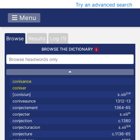
Try an advanced search
Menu
Browse
Results
Log (1)
BROWSE THE DICTIONARY
conisance
coniser
2/4
[conisiun]
s.xiii
coniveaunce
1312-13
conjectement
1364-65
in
conjecter
s.xiii
conjection
c.1380
3/4
conjecturacion
s.xii
conjecture
c.1136-65