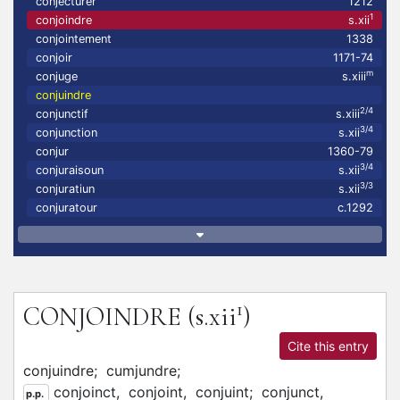
conjecturer
1212
1
conjoindre
s.xii
conjointement
1338
conjoir
1171-74
m
conjuge
s.xiii
conjuindre
2/4
conjunctif
s.xiii
3/4
conjunction
s.xii
conjur
1360-79
3/4
conjuraisoun
s.xii
3/3
conjuratiun
s.xii
conjuratour
c.1292
1
CONJOINDRE
(s.xii
)
Cite this entry
conjuindre;
cumjundre;
conjoinct,
conjoint,
conjuint;
conjunct,
p.p.