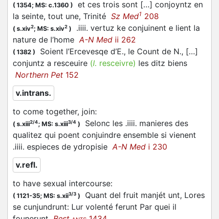
et ces trois sont […] conjoyntz en
(
1354;
MS: c.1360
)
1
la seinte, tout une, Trinité
Sz Med
208
.iiii. vertuz ke conjuinent e lient la
2
2
(
s.xiv
;
MS: s.xiv
)
nature de l’home
A-N Med
ii 262
Soient l’Ercevesqe d’E., le Count de N., […]
(
1382
)
conjuntz a resceuire
(
l.
resceivre)
les ditz biens
Northern Pet
152
v.intrans.
to come together, join
:
Selonc les .iiii. manieres des
2/4
3/4
(
s.xiii
;
MS: s.xiii
)
qualitez qui poent conjuindre ensemble si vienent
.iiii. espieces de ydropisie
A-N Med
i 230
v.refl.
to have sexual intercourse
:
Quant del fruit manjét unt, Lores
3/3
(
1121-35;
MS: s.xii
)
se cunjundrunt: Lur volenté ferunt Par quei il
founerunt
Best
1434