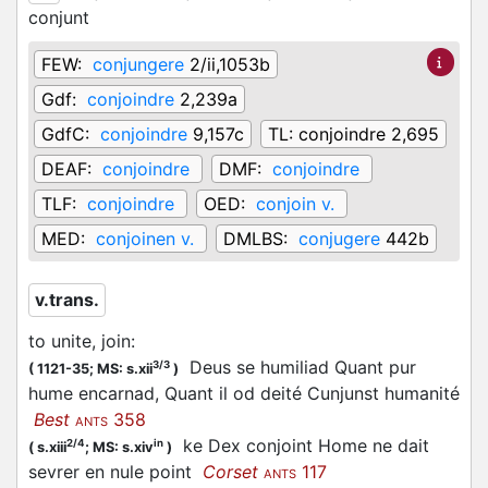
conjunt
FEW:
conjungere
2/ii,1053b
Gdf:
conjoindre
2,239a
GdfC:
conjoindre
9,157c
TL:
conjoindre 2,695
DEAF:
conjoindre
DMF:
conjoindre
TLF:
conjoindre
OED:
conjoin v.
MED:
conjoinen v.
DMLBS:
conjugere
442b
v.trans.
to unite, join
:
Deus se humiliad Quant pur
3/3
(
1121-35;
MS: s.xii
)
hume encarnad, Quant il od deité Cunjunst humanité
Best
358
ANTS
ke Dex conjoint Home ne dait
2/4
in
(
s.xiii
;
MS: s.xiv
)
sevrer en nule point
Corset
117
ANTS