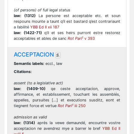
(of persons) of full legal status
law:
(1312)
La persone est acceptable etc. et soun
respouns mounte a taunt q’il est bastard q’est contrariaunt
a l’abilité
YBB Ed II xii 187
law:
(1422-71)
q’il et ses heirs purront estre restorez
1
acceptables et ables de sanc
Rot Parl
v 393
ACCEPTACION
S.
Semantic labels:
eccl., law
Citations:
assent (to a legislative act)
law:
(1409-10)
qe ceste acceptacion, approve,
affirmance, et establissement, touchant les assemblés,
appelles, pursuites […] et executions susditz, eont et
1
tiegnent force et vertue
Rot Parl
iii 250
admission as valid
law:
(1314)
aprés la vewe demaundé, encountre vostre
acceptacion ne avendrez mye a barrer le bref
YBB Ed II