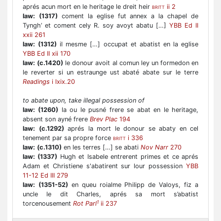
aprés acun mort en le heritage le dreit heir
ii 2
BRITT
law:
(1317)
coment la eglise fut annex a la chapel de
Tyngh’ et coment cely R. soy avoyt abatu […]
YBB Ed II
xxii 261
law:
(1312)
il mesme […] occupat et abatist en la eglise
YBB Ed II xii 170
law:
(c.1420)
le donour avoit al comun ley un formedon en
le reverter si un estraunge ust abaté abate sur le terre
Readings
i lxix.20
to abate upon, take illegal possession of
law:
(1260)
la ou le pusné frere se abat en le heritage,
absent son ayné frere
Brev Plac
194
law:
(c.1292)
aprés la mort le donour se abaty en cel
tenement par sa propre force
i 336
BRITT
law:
(c.1310)
en les terres […] se abati
Nov Narr
270
law:
(1337)
Hugh et Isabele entrerent primes et ce aprés
Adam et Christiene s'abatirent sur lour possession
YBB
11-12 Ed III 279
law:
(1351-52)
en queu roialme Philipp de Valoys, fiz a
uncle le dit Charles, aprés sa mort s’abatist
1
torcenousement
Rot Parl
ii 237