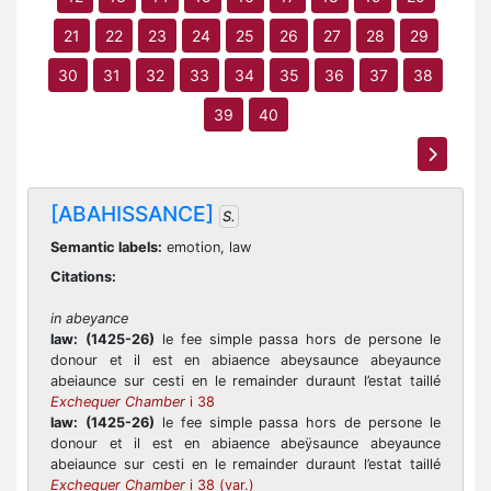
21
22
23
24
25
26
27
28
29
30
31
32
33
34
35
36
37
38
39
40
[ABAHISSANCE]
S.
Semantic labels:
emotion, law
Citations:
in abeyance
law:
(1425-26)
le fee simple passa hors de persone le
donour et il est en abiaence abeysaunce abeyaunce
abeiaunce sur cesti en le remainder duraunt l’estat taillé
Exchequer Chamber
i 38
law:
(1425-26)
le fee simple passa hors de persone le
donour et il est en abiaence abeÿsaunce abeyaunce
abeiaunce sur cesti en le remainder duraunt l’estat taillé
Exchequer Chamber
i 38 (var.)