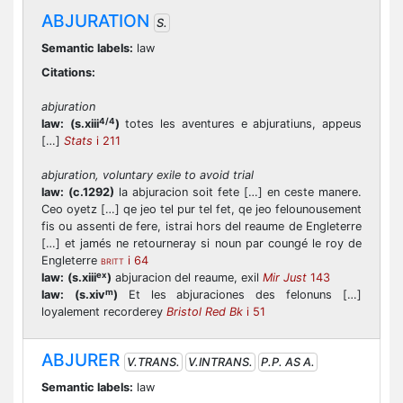
ABJURATION
S.
Semantic labels:
law
Citations:
abjuration
4/4
law:
(s.xiii
)
totes les aventures e abjuratiuns, appeus
[…]
Stats
i 211
abjuration, voluntary exile to avoid trial
law:
(c.1292)
la abjuracion soit fete […] en ceste manere.
Ceo oyetz […] qe jeo tel pur tel fet, qe jeo felounousement
fis ou assenti de fere, istrai hors del reaume de Engleterre
[…] et jamés ne retourneray si noun par coungé le roy de
Engleterre
i 64
BRITT
ex
law:
(s.xiii
)
abjuracion del reaume, exil
Mir Just
143
m
law:
(s.xiv
)
Et les abjuraciones des felonuns […]
loyalement recorderey
Bristol Red Bk
i 51
ABJURER
V.TRANS.
V.INTRANS.
P.P. AS A.
Semantic labels:
law