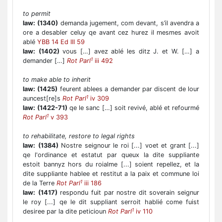
to permit
law:
(1340)
demanda jugement, com devant, s’il avendra a
ore a desabler celuy qe avant cez hurez il mesmes avoit
ablé
YBB 14 Ed III 59
law:
(1402)
vous […] avez ablé les ditz J. et W. […] a
1
demander […]
Rot Parl
iii 492
to make able to inherit
law:
(1425)
feurent ablees a demander par discent de lour
1
auncest[re]s
Rot Parl
iv 309
law:
(1422-71)
qe le sanc […] soit revivé, ablé et refourmé
1
Rot Parl
v 393
to rehabilitate, restore to legal rights
law:
(1384)
Nostre seignour le roi [...] voet et grant [...]
qe l'ordinance et estatut par queux la dite suppliante
estoit bannyz hors du roialme [...] soient repellez, et la
dite suppliante hablee et restitut a la paix et commune loi
1
de la Terre
Rot Parl
iii 186
law:
(1417)
respondu fuit par nostre dit soverain seignur
le roy [...] qe le dit suppliant serroit hablié come fuist
1
desiree par la dite peticioun
Rot Parl
iv 110