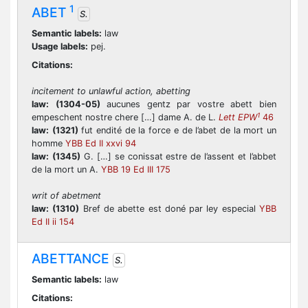
1
ABET
S.
Semantic labels:
law
Usage labels:
pej.
Citations:
incitement to unlawful action, abetting
law:
(1304-05)
aucunes gentz par vostre abett bien
1
empeschent nostre chere […] dame A. de L.
Lett EPW
46
law:
(1321)
fut endité de la force e de l’abet de la mort un
homme
YBB Ed II xxvi 94
law:
(1345)
G. […] se conissat estre de l’assent et l’abbet
de la mort un A.
YBB 19 Ed III 175
writ of abetment
law:
(1310)
Bref de abette est doné par ley especial
YBB
Ed II ii 154
ABETTANCE
S.
Semantic labels:
law
Citations: