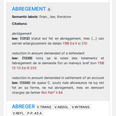
ABREGEMENT
S.
Semantic labels:
finan., law, literature
Citations:
abridgement
law:
(1312)
statut est fet en abreggement, mes […] ceo
serreit enlargissement de delais
YBB Ed II xi 210
reduction in amount demanded of a defendant
law:
(1339)
nota qe la vewe des tenementz et
l’abregement de la demande fist un malveys bref bon
YBB
12-13 Ed III 255
reduction in amount demanded in settlement of an account
law:
(1334)
de queux C. soutz nule allowaunce ne luy est
fet en sa ferme, ne nul abregement, mes en demoert
1
chargez de l’entier
Rot Parl
ii 84
ABREGER
V.TRANS.
V.ABSOL.
V.INTRANS.
V.REFL.
P.P. AS A.