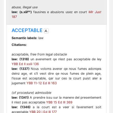
abuse, illegal use
ex
law:
(s.xiii
)
fausines e abusions usez en court
Mir Just
187
ACCEPTABLE
A.
Semantic labels:
law
Citations:
acceptable, free from legal obstacle
law:
(1318)
un averement qe n’est pas acceptable de ley
YBB Ed II xxiii 136
law:
(1337)
Nous voloms averer qe nous fumes adonqes
deinz age, et s’il veot dire qe nous fumes de plein age,
l’issue est acceptable, qar sur ceo la court puist aler a
jugement
YBB 11-12 Ed III 163
(of procedure) admissible
law:
(1341)
A prendre issu sur la manere del presentement
il n’est pas acceptable
YBB 15 Ed III 369
law:
(1346)
a la court est a veer si l’averement soit
acceptable
YBB 20 i Ed III 177