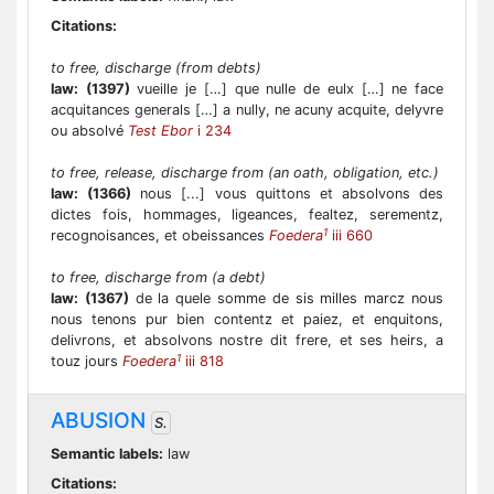
Citations:
to free, discharge (from debts)
law:
(1397)
vueille je […] que nulle de eulx […] ne face
acquitances generals […] a nully, ne acuny acquite, delyvre
ou absolvé
Test Ebor
i 234
to free, release, discharge from (an oath, obligation, etc.)
law:
(1366)
nous [...] vous quittons et absolvons des
dictes fois, hommages, ligeances, fealtez, serementz,
1
recognoisances, et obeissances
Foedera
iii 660
to free, discharge from (a debt)
law:
(1367)
de la quele somme de sis milles marcz nous
nous tenons pur bien contentz et paiez, et enquitons,
delivrons, et absolvons nostre dit frere, et ses heirs, a
1
touz jours
Foedera
iii 818
ABUSION
S.
Semantic labels:
law
Citations: