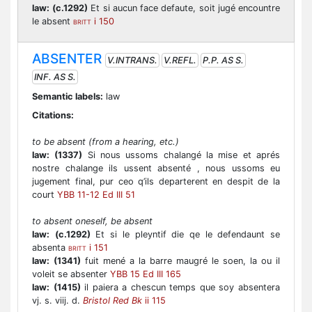
law:
(c.1292)
Et si aucun face defaute, soit jugé encountre
le absent
i 150
BRITT
ABSENTER
V.INTRANS.
V.REFL.
P.P. AS S.
INF. AS S.
Semantic labels:
law
Citations:
to be absent (from a hearing, etc.)
law:
(1337)
Si nous ussoms chalangé la mise et aprés
nostre chalange ils ussent absenté , nous ussoms eu
jugement final, pur ceo q’ils departerent en despit de la
court
YBB 11-12 Ed III 51
to absent oneself, be absent
law:
(c.1292)
Et si le pleyntif die qe le defendaunt se
absenta
i 151
BRITT
law:
(1341)
fuit mené a la barre maugré le soen, la ou il
voleit se absenter
YBB 15 Ed III 165
law:
(1415)
il paiera a chescun temps que soy absentera
vj. s. viij. d.
Bristol Red Bk
ii 115