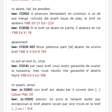
to abate, fall, be annulled
law:
(1292)
si plusours demandent en commun, e un de
eus merge =should die avant issue de play, le bref se
abatera
YBB 20-21 Ed I 225
law:
(1308)
Si le bref se abate en partie, il abatera en tut
YBB Ed II i 18
abatement
law:
(1329-30)
Nous pledoms qant [al] abater de vostre
bref
YBB 3-4 Ed III 795
to put an end to, stop
law:
(1314)
par cesti bref vous avetz garauntie de ouster
la nusaunce, mes vous n’avetz mie garauntie d’ abatre
feyre
YBB Ed II xvi 188
to quash, annul
law:
(c.1260)
son bref est abatu kar il covent dire […]
Casus Plac
28
law:
(c.1292)
adounc se pora le tenaunt eyder par
excepcioun al bref abatre sicum par vice trové en le bref
[…]
i 314
BRITT