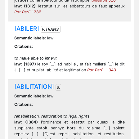
justices come abettour du dit faux appel
320
LANGETON
law:
(1312)
l’estatut sur les abbettours de faux appeaux
1
Rot Parl
i 286
[ABILER]
V.TRANS.
Semantic labels:
law
Citations:
to make able to inherit
law:
(1397)
le roy […] ad habilié , et fait mulieré […] le dit
1
J. […] et puplist l’abilité et legitimation
Rot Parl
iii 343
[ABILITATION]
S.
Semantic labels:
law
Citations:
rehabilitation, restoration to legal rights
law:
(1384)
l'ordinance et estatut par queux la dite
suppliante estoit bannyz hors du roialme [...] soient
repellez [...]. [C]'est repell, habilitation, et restitution,