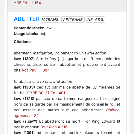
YBB Ed II ii 154
ABETTER
V.TRANS.
V.INTRANS.
INF. AS S.
Semantic labels:
law
Usage labels:
pej.
Citations:
abetment, instigation, incitement to unlawful action
law:
(1397)
Sire le Roy […] agarda le dit R. coupable des
chivaché, aide, conseil, abbetter et procurement avaunt
1
ditz
Rot Parl
iii 384
to abet, incite to unlawful action
law:
(1303)
ceo fut par malice abetté de luy meismes qe
fut bailif
YBB 30-31 Ed I 401
law:
(1318)
pur ceo qe sa femme nadguerres fu esloigné
hors de sa garde par [le maundement] du conseil le roi, et
par assent des autres que ceo abbetterent
Political
agreement
82
m
law:
(s.xiv
)
Et abetteront sa mort (=of King Edward II)
par le chemyn
Brut Rich II
216
law:
(1391)
ad procurez et abettez plusours tenantz et