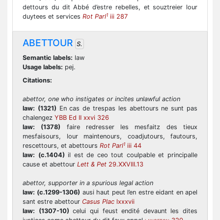
dettours du dit Abbé d’estre rebelles, et souztreier lour
1
duytees et services
Rot Parl
iii 287
ABETTOUR
S.
Semantic labels:
law
Usage labels:
pej.
Citations:
abettor, one who instigates or incites unlawful action
law:
(1321)
En cas de trespas les abettours ne sunt pas
chalengez
YBB Ed II xxvi 326
law:
(1378)
faire redresser les mesfaitz des tieux
mesfaisours, lour maintenours, coadjutours, fautours,
1
rescettours, et abettours
Rot Parl
iii 44
law:
(c.1404)
il est de ceo tout coulpable et principalle
cause et abettour
Lett & Pet
29.XXVIII.13
abettor, supporter in a spurious legal action
law:
(c.1299-1306)
ausi haut peut l’en estre eidant en apel
sant estre abettour
Casus Plac
lxxxvii
law:
(1307-10)
celui qui feust endité devaunt les dites