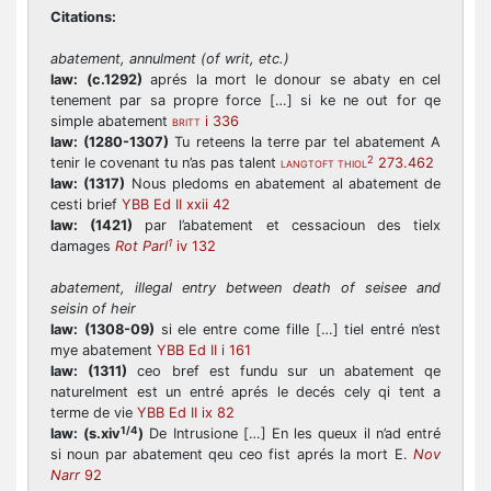
Citations:
abatement, annulment (of writ, etc.)
law:
(c.1292)
aprés la mort le donour se abaty en cel
tenement par sa propre force […] si ke ne out for qe
simple abatement
i 336
BRITT
law:
(1280-1307)
Tu reteens la terre par tel abatement A
2
tenir le covenant tu n’as pas talent
273.462
LANGTOFT THIOL
law:
(1317)
Nous pledoms en abatement al abatement de
cesti brief
YBB Ed II xxii 42
law:
(1421)
par l’abatement et cessacioun des tielx
1
damages
Rot Parl
iv 132
abatement, illegal entry between death of seisee and
seisin of heir
law:
(1308-09)
si ele entre come fille […] tiel entré n’est
mye abatement
YBB Ed II i 161
law:
(1311)
ceo bref est fundu sur un abatement qe
naturelment est un entré aprés le decés cely qi tent a
terme de vie
YBB Ed II ix 82
1/4
law:
(s.xiv
)
De Intrusione […] En les queux il n’ad entré
si noun par abatement qeu ceo fist aprés la mort E.
Nov
Narr
92