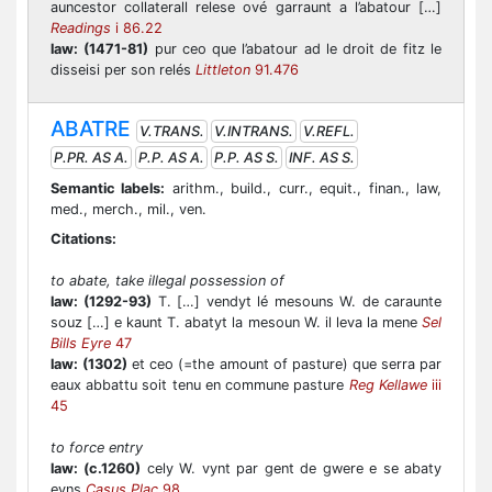
auncestor collaterall relese ové garraunt a l’abatour […]
Readings
i 86.22
law:
(1471-81)
pur ceo que l’abatour ad le droit de fitz le
disseisi per son relés
Littleton
91.476
ABATRE
V.TRANS.
V.INTRANS.
V.REFL.
P.PR. AS A.
P.P. AS A.
P.P. AS S.
INF. AS S.
Semantic labels:
arithm., build., curr., equit., finan., law,
med., merch., mil., ven.
Citations:
to abate, take illegal possession of
law:
(1292-93)
T. […] vendyt lé mesouns W. de caraunte
souz […] e kaunt T. abatyt la mesoun W. il leva la mene
Sel
Bills Eyre
47
law:
(1302)
et ceo (=the amount of pasture) que serra par
eaux abbattu soit tenu en commune pasture
Reg Kellawe
iii
45
to force entry
law:
(c.1260)
cely W. vynt par gent de gwere e se abaty
eyns
Casus Plac
98