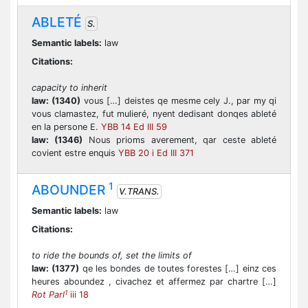
ABLETÉ
S.
Semantic labels:
law
Citations:
capacity to inherit
law:
(1340)
vous […] deistes qe mesme cely J., par my qi
vous clamastez, fut mulieré, nyent dedisant donqes ableté
en la persone E.
YBB 14 Ed III 59
law:
(1346)
Nous prioms averement, qar ceste ableté
covient estre enquis
YBB 20 i Ed III 371
1
ABOUNDER
V.TRANS.
Semantic labels:
law
Citations:
to ride the bounds of, set the limits of
law:
(1377)
qe les bondes de toutes forestes […] einz ces
heures aboundez , civachez et affermez par chartre […]
1
Rot Parl
iii 18