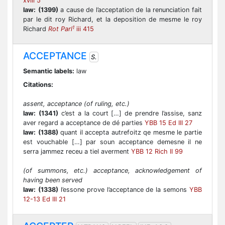
xviii 5
law:
(1399)
a cause de l’acceptation de la renunciation fait
par le dit roy Richard, et la deposition de mesme le roy
1
Richard
Rot Parl
iii 415
ACCEPTANCE
S.
Semantic labels:
law
Citations:
assent, acceptance (of ruling, etc.)
law:
(1341)
c’est a la court […] de prendre l’assise, sanz
aver regard a acceptance de dé parties
YBB 15 Ed III 27
law:
(1388)
quant il accepta autrefoitz qe mesme le partie
est vouchable […] par soun acceptance demesne il ne
serra jammez receu a tiel averment
YBB 12 Rich II 99
(of summons, etc.) acceptance, acknowledgement of
having been served
law:
(1338)
l’essone prove l’acceptance de la semons
YBB
12-13 Ed III 21