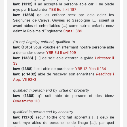
law:
(1312)
Il ad accepté la persone able car il ne plede
mye pur li bastarder
YBB Ed II xii 187
law:
(1368)
qe les enfantz neez par dela deinz les
Seignuries de Caleys, Guynes et Gascoigne […] soient si
avant ables et enheritables […] come autres enfantz neez
deinz le Roialme d’Engleterre
Stats
i 389
(to be) (legally) entitled, qualified to
law:
(1315)
vous vouche en affermant nostre persone able
a demander dower
YBB Ed II xvii 109
law:
(1336)
[…] qe soit able d’entrer la gylde
Leicester
ii
33
law:
(1388)
il est able de purchaser
YBB 12 Rich II 134
law:
(c.1432)
able de rescever son enheritans
Readings
i
App. VII 92-3
qualified in person and by virtue of property
law:
(1368)
q’il soit able de persone et des bienz
Goldsmiths
110
qualified in person and by ancestry
law:
(1370)
ascun foithe ont fait apprentiz […] qeux ne
sont mye ables de persone ne de linage […], par quei