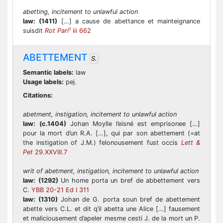
abetting, incitement to unlawful action
law:
(1411)
[…] a cause de abettance et mainteignance
1
suisdit
Rot Parl
iii 662
ABETTEMENT
S.
Semantic labels:
law
Usage labels:
pej.
Citations:
abetment, instigation, incitement to unlawful action
law:
(c.1404)
Johan Moylle l’eisné est emprisonee […]
pour la mort d’un R.A. […], qui par son abettement (=at
the instigation of J.M.) felonousement fust occis
Lett &
Pet
29.XXVIII.7
writ of abetment, instigation, incitement to unlawful action
law:
(1292)
Un home porta un bref de abbettement vers
C.
YBB 20-21 Ed I 311
law:
(1310)
Johan de G. porta soun bref de abettement
abette vers C.L. et dit q’il abetta une Alice […] fausement
et maliciousement d’apeler mesme cesti J. de la mort un P.