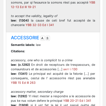
somons, par qi fesaunce la somons n’est pas accepté
YBB
12-13 Ed III 19-21
to accept the validity, legality of
law:
(1304)
la cause de ceti bref fut accepté de la
chancerie
YBB 32-33 Ed I 341
ACCESSORIE
A.
S.
Semantic labels:
law
Citations:
accessory, one who is complicit to a crime
law:
(c.1292)
En droit de receptours de trespassours, de
comaundours et de accessories […]
i 130
BRITT
law:
(1341)
Le principal est acquité de la felonie […] per
consequens, cestui de l’ accessorire n’est pas arenable
YBB 15 Ed III 263
accessory matter, secondary charge
law:
(1292)
Yl n’est mester a respondre a le accessorie de
pus ke nus volum defere le principal
YBB 20-21 Ed I 341
law:
(1309)
si il ust fet la lei il ust passé quitte del