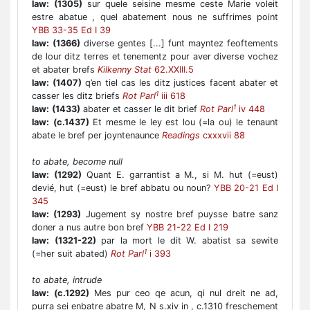
law:
(1305)
sur quele seisine mesme ceste Marie voleit
estre abatue , quel abatement nous ne suffrimes point
YBB 33-35 Ed I 39
law:
(1366)
diverse gentes [...] funt mayntez feoftements
de lour ditz terres et tenementz pour aver diverse vochez
et abater brefs
Kilkenny Stat
62.XXIII.5
law:
(1407)
q’en tiel cas les ditz justices facent abater et
1
casser les ditz briefs
Rot Parl
iii 618
1
law:
(1433)
abater et casser le dit brief
Rot Parl
iv 448
law:
(c.1437)
Et mesme le ley est lou (=la ou) le tenaunt
abate le bref per joyntenaunce
Readings
cxxxvii 88
to abate, become null
law:
(1292)
Quant E. garrantist a M., si M. hut (=eust)
devié, hut (=eust) le bref abbatu ou noun?
YBB 20-21 Ed I
345
law:
(1293)
Jugement sy nostre bref puysse batre sanz
doner a nus autre bon bref
YBB 21-22 Ed I 219
law:
(1321-22)
par la mort le dit W. abatist sa sewite
1
(=her suit abated)
Rot Parl
i 393
to abate, intrude
law:
(c.1292)
Mes pur ceo qe acun, qi nul dreit ne ad,
purra sei enbatre abatre M, N s.xiv in , c.1310 freschement