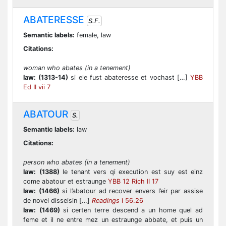
ABATERESSE
S.F.
Semantic labels:
female, law
Citations:
woman who abates (in a tenement)
law:
(1313-14)
si ele fust abateresse et vochast […]
YBB
Ed II vii 7
ABATOUR
S.
Semantic labels:
law
Citations:
person who abates (in a tenement)
law:
(1388)
le tenant vers qi execution est suy est einz
come abatour et estraunge
YBB 12 Rich II 17
law:
(1466)
si l’abatour ad recover envers l’eir par assise
de novel disseisin […]
Readings
i 56.26
law:
(1469)
si certen terre descend a un home quel ad
feme et il ne entre mez un estraunge abbate, et puis un