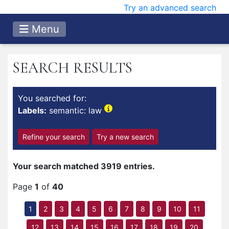
Try an advanced search
Menu
SEARCH RESULTS
You searched for:
Labels:
semantic: law
Refine your search
Try a new search
Your search matched 3919 entries.
Page
1
of
40
1
2
3
4
5
6
7
8
9
10
11
12
13
14
15
16
17
18
19
20