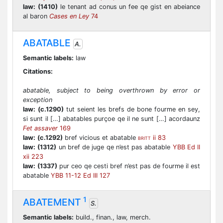
law:
(1410)
le tenant ad conus un fee qe gist en abeiance
al baron
Cases en Ley
74
ABATABLE
A.
Semantic labels:
law
Citations:
abatable, subject to being overthrown by error or
exception
law:
(c.1290)
tut seient les brefs de bone fourme en sey,
si sunt il […] abatables purçoe qe il ne sunt […] acordaunz
Fet assaver
169
law:
(c.1292)
bref vicious et abatable
ii 83
BRITT
law:
(1312)
un bref de juge qe n’est pas abatable
YBB Ed II
xii 223
law:
(1337)
pur ceo qe cesti bref n’est pas de fourme il est
abatable
YBB 11-12 Ed III 127
1
ABATEMENT
S.
Semantic labels:
build., finan., law, merch.