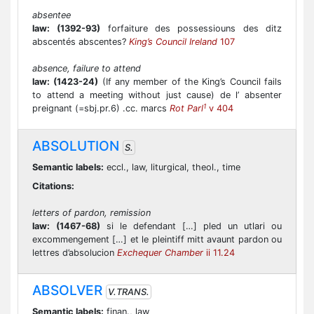
absentee
law:
(1392-93)
forfaiture des possessiouns des ditz
abscentés abscentes?
King’s Council Ireland
107
absence, failure to attend
law:
(1423-24)
(If any member of the King’s Council fails
to attend a meeting without just cause) de l’ absenter
1
preignant (=sbj.pr.6) .cc. marcs
Rot Parl
v 404
ABSOLUTION
S.
Semantic labels:
eccl., law, liturgical, theol., time
Citations:
letters of pardon, remission
law:
(1467-68)
si le defendant […] pled un utlari ou
excommengement […] et le pleintiff mitt avaunt pardon ou
lettres d’absolucion
Exchequer Chamber
ii 11.24
ABSOLVER
V.TRANS.
Semantic labels:
finan., law