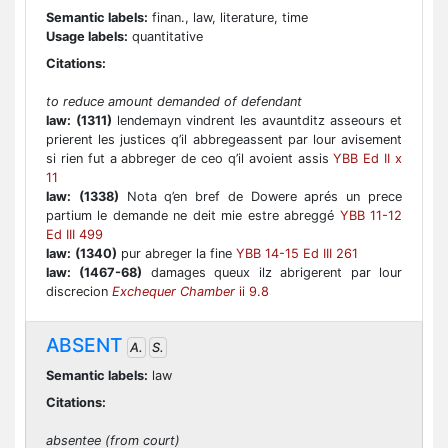
Semantic labels:
finan., law, literature, time
Usage labels:
quantitative
Citations:
to reduce amount demanded of defendant
law:
(1311)
lendemayn vindrent les avauntditz asseours et
prierent les justices q’il abbregeassent par lour avisement
si rien fut a abbreger de ceo q’il avoient assis
YBB Ed II x
11
law:
(1338)
Nota q’en bref de Dowere aprés un prece
partium le demande ne deit mie estre abreggé
YBB 11-12
Ed III 499
law:
(1340)
pur abreger la fine
YBB 14-15 Ed III 261
law:
(1467-68)
damages queux ilz abrigerent par lour
discrecion
Exchequer Chamber
ii 9.8
ABSENT
A.
S.
Semantic labels:
law
Citations:
absentee (from court)