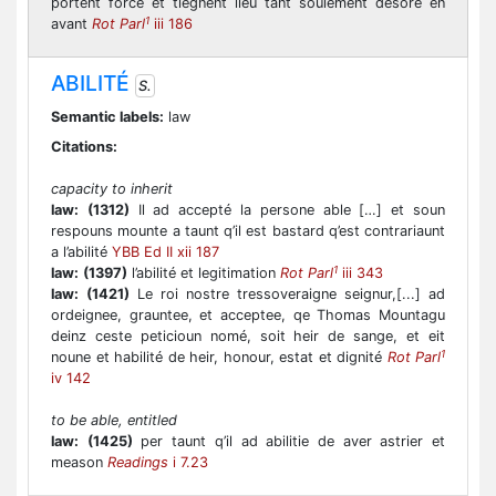
portent force et tiegnent lieu tant soulement desore en
1
avant
Rot Parl
iii 186
ABILITÉ
S.
Semantic labels:
law
Citations:
capacity to inherit
law:
(1312)
Il ad accepté la persone able […] et soun
respouns mounte a taunt q’il est bastard q’est contrariaunt
a l’abilité
YBB Ed II xii 187
1
law:
(1397)
l’abilité et legitimation
Rot Parl
iii 343
law:
(1421)
Le roi nostre tressoveraigne seignur,[...] ad
ordeignee, grauntee, et acceptee, qe Thomas Mountagu
deinz ceste peticioun nomé, soit heir de sange, et eit
1
noune et habilité de heir, honour, estat et dignité
Rot Parl
iv 142
to be able, entitled
law:
(1425)
per taunt q’il ad abilitie de aver astrier et
meason
Readings
i 7.23