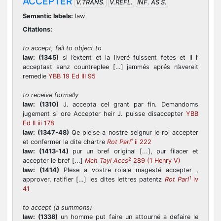
ACCEPTER
V.TRANS.
V.REFL.
INF. AS S.
Semantic labels:
law
Citations:
to accept, fail to object to
law:
(1345)
si l’extent et la liveré fuissent fetes et il l’
acceptast sanz countreplee […] jammés aprés n’avereit
remedie
YBB 19 Ed III 95
to receive formally
law:
(1310)
J. accepta cel grant par fin. Demandoms
jugement si ore Accepter heir J. puisse disaccepter
YBB
Ed II iii 178
law:
(1347-48)
Qe pleise a nostre seignur le roi accepter
1
et confermer la dite chartre
Rot Parl
ii 222
law:
(1413-14)
pur un bref original [...], pur filacer et
2
accepter le bref [...]
Mch Tayl Accs
289 (1 Henry V)
law:
(1414)
Plese a vostre roiale magesté accepter ,
1
approver, ratifier […] les dites lettres patentz
Rot Parl
iv
41
to accept (a summons)
law:
(1338)
un homme put faire un attourné a defaire le