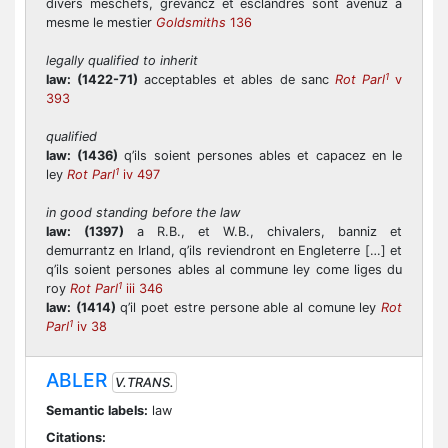
divers meschefs, grevancz et esclandres sont avenuz a
mesme le mestier
Goldsmiths
136
legally qualified to inherit
1
law:
(1422-71)
acceptables et ables de sanc
Rot Parl
v
393
qualified
law:
(1436)
q’ils soient persones ables et capacez en le
1
ley
Rot Parl
iv 497
in good standing before the law
law:
(1397)
a R.B., et W.B., chivalers, banniz et
demurrantz en Irland, q’ils reviendront en Engleterre […] et
q’ils soient persones ables al commune ley come liges du
1
roy
Rot Parl
iii 346
law:
(1414)
q’il poet estre persone able al comune ley
Rot
1
Parl
iv 38
ABLER
V.TRANS.
Semantic labels:
law
Citations: