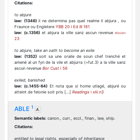
Citations:
to abjure
law:
(1346)
il ne determina pas quel realme il abjura , ou
Fraunce ou Engletere
YBB 20 i Ed III 161
law:
(c.1356)
et abjura la ville sanz ascun revenue
ROUGH
23
to abjure, take an oath to become an exile
law:
(1352)
soit sa une oraile de soun chef trenché et
amené al un fyn de la vile et abjurra (=fut.3) a la ville sanz
ascun revenue
Bor Cust
i 56
exiled, banished
law:
(c.1455-64)
Et nota que si home utlagé, abjuré ou
atteint de felonie soit pris […]
Readings
i xlii.n3
1
ABLE
A.
Semantic labels:
canon., curr., eccl., finan., law, ship.
Citations:
entitled to legal rights, especially of inheritance