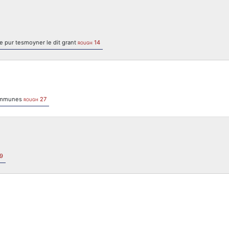
e pur tesmoyner le dit grant
14
ROUGH
 communes
27
ROUGH
9