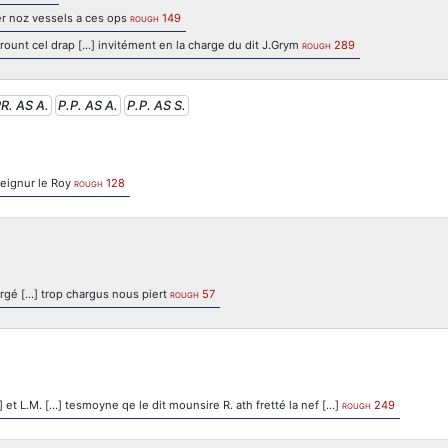
er noz vessels a ces ops
149
ROUGH
rount cel drap [...] invitément en la charge du dit J.Grym
289
ROUGH
R. AS A.
P.P. AS A.
P.P. AS S.
seignur le Roy
128
ROUGH
rgé […] trop chargus nous piert
57
ROUGH
 et L.M. […] tesmoyne qe le dit mounsire R. ath fretté la nef […]
249
ROUGH