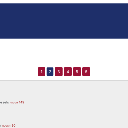
1
2
3
4
5
6
vessels
149
ROUGH
ur
80
ROUGH