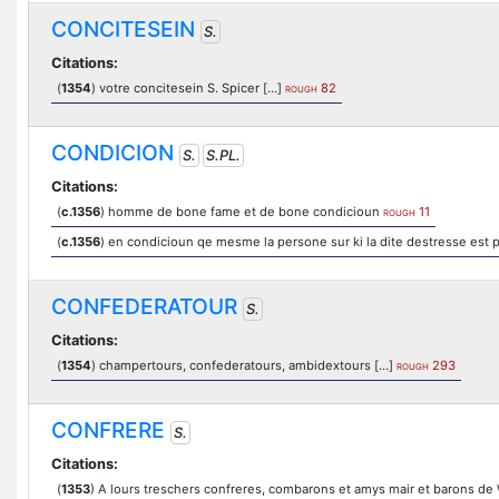
CONCITESEIN
S.
Citations:
(
1354
) votre concitesein S. Spicer […]
82
ROUGH
CONDICION
S.
S.PL.
Citations:
(
c.1356
) homme de bone fame et de bone condicioun
11
ROUGH
(
c.1356
) en condicioun qe mesme la persone sur ki la dite destresse est prise
CONFEDERATOUR
S.
Citations:
(
1354
) champertours, confederatours, ambidextours […]
293
ROUGH
CONFRERE
S.
Citations:
(
1353
) A lours treschers confreres, combarons et amys mair et barons de