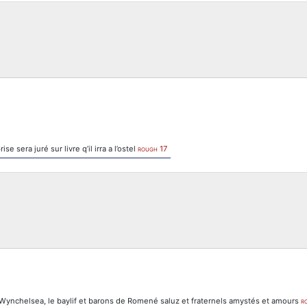
 sera juré sur livre q’il irra a l’ostel
17
ROUGH
 Wynchelsea, le baylif et barons de Romené saluz et fraternels amystés et amours
R