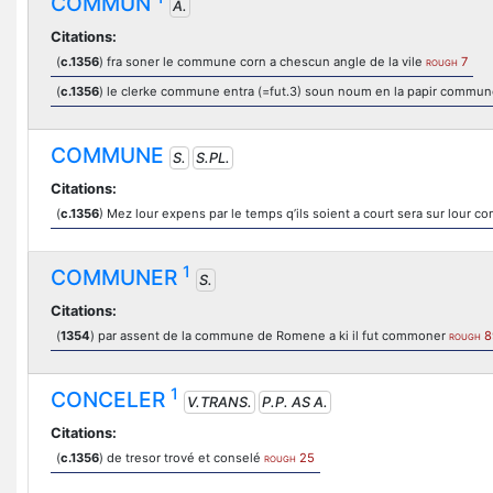
COMMUN
A.
Citations:
(
c.1356
) fra soner le commune corn a chescun angle de la vile
7
ROUGH
(
c.1356
) le clerke commune entra (=fut.3) soun noum en la papir commun
COMMUNE
S.
S.PL.
Citations:
(
c.1356
) Mez lour expens par le temps q’ils soient a court sera sur lour
1
COMMUNER
S.
Citations:
(
1354
) par assent de la commune de Romene a ki il fut commoner
8
ROUGH
1
CONCELER
V.TRANS.
P.P. AS A.
Citations:
(
c.1356
) de tresor trové et conselé
25
ROUGH