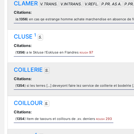
CLAMER
V.TRANS.
V.INTRANS.
V.REFL.
P.PR. AS A.
P.PR.
Citations:
(
c.1356
) en cas qe estrange homme achate marchendise en absence de frank
1
CLUSE
S.
Citations:
(
1356
) a le Skluse l'Eskluse en Flandres
97
ROUGH
COILLERIE
S.
Citations:
(
1354
) si les terres […] deveyont faire lez service de coillerie et bodelrie 
COILLOUR
S.
Citations:
(
1354
) Item de taxours et coillours de .xv. deniers
293
ROUGH