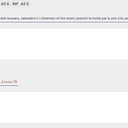
 AS S.
INF. AS S.
 receans, nekedent il (=freemen of the town) averont la moité par le pris s’ils s
[…]
73
ROUGH