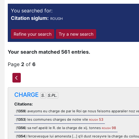
You searched for:
Citation siglum:
ROUGH
Refine your search
Try a new search
Your search matched 561 entries.
Page
2
of
6
CHARGE
S.
S.PL.
Citations:
(
1359
) aveyoms eu charge de par le Roi qe nous feisoms apparailer noz 
(
1353
) les communes charges de notre vile
53
ROUGH
(
1356
) sa nef apelé le R. de la charge de xij. tonnes
98
ROUGH
(
1354
) l’ercevesque lui amonesta […] q’il dust receyvre la charge du coilo