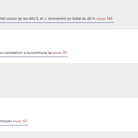
iel colour qe les ditz S. et J. recoverent un kidial du dit H.
143
ROUGH
 lour combaronz a la commune lai
79
ROUGH
t choses
57
ROUGH