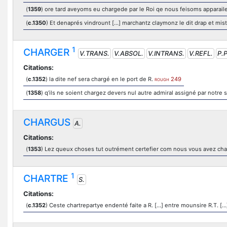
(
1359
) ore tard aveyoms eu chargede par le Roi qe nous feisoms apparail
(
c.1350
) Et denaprés vindrount [...] marchantz claymonz le dit drap et mist
1
CHARGER
V.TRANS.
V.ABSOL.
V.INTRANS.
V.REFL.
P.P
Citations:
(
c.1352
) la dite nef sera chargé en le port de R.
249
ROUGH
(
1358
) q’ils ne soient chargez devers nul autre admiral assigné par notre 
CHARGUS
A.
Citations:
(
1353
) Lez queux choses tut outrément certefier com nous vous avez cha
1
CHARTRE
S.
Citations:
(
c.1352
) Ceste chartrepartye endenté faite a R. […] entre mounsire R.T. […]