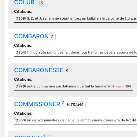
1
COLUR
S.
Citations:
(
1358
) S. D. et J. sa femme sount entrez un kidial en la paroche de […] par t
COMBARON
S.
Citations:
(
1354
) […] pursute pur chose fait deins lour franchise devers ascunz de
COMBARONESSE
S.
Citations:
(
1376
) notre combaronesse Johanne que fuit la femme W.H.
194
ROUGH
2
COMMISSIONER
V.TRANS.
Citations:
(
1353
) un de voz ministres de par vous commissioné d’enquere de lez di
1