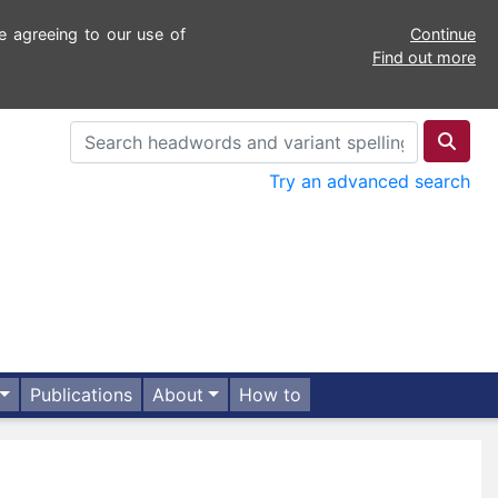
e agreeing to our use of
Continue
Find out more
Try an advanced search
Publications
About
How to