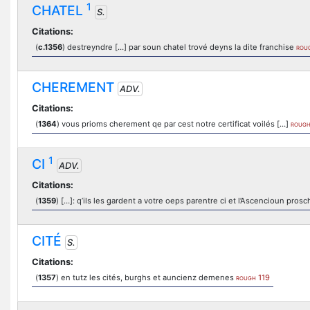
1
CHATEL
S.
Citations:
(
c.1356
) destreyndre […] par soun chatel trové deyns la dite franchise
ROU
CHEREMENT
ADV.
Citations:
(
1364
) vous prioms cherement qe par cest notre certificat voilés […]
ROUG
1
CI
ADV.
Citations:
(
1359
) […]: q’ils les gardent a votre oeps parentre ci et l’Ascencioun pros
CITÉ
S.
Citations:
(
1357
) en tutz les cités, burghs et auncienz demenes
119
ROUGH