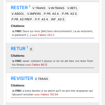
1
RESTER
V.TRANS.
V.INTRANS.
V.REFL.
V.ABSOL.
V.IMPERS.
P.PR. AS A.
P.PR. AS S.
P.PR. AS PREP.
P.P. AS A.
INF. AS S.
Citations:
(
c.1180
) Deus lus hors [del] bois s’encuntrerent; La se resturent,
si parlerent [...]
Fables
322.2
MARIE
1
RETUR
S.
Citations:
(
c.1180
) saver voleient li plusur si en lui ad mes nul retur from
his illness
Fables
96.12
MARIE
REVISITER
V.TRANS.
Citations:
(
c.1180
) a tutes bestes si se pleint qu’il ne pot mie respasser qui
l’alouent revisiter
Fables
150.94
MARIE