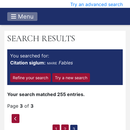
Try an advanced search
Menu
SEARCH RESULTS
You searched for:
Citation siglum:
Fables
MARIE
Refine your search
Try a new search
Your search matched 255 entries.
Page
3
of
3
1
2
3