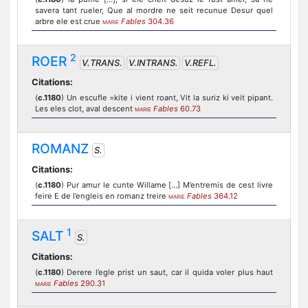
savera tant rueler, Que al mordre ne seit recunue Desur quel
arbre ele est crue
Fables
304.36
MARIE
2
ROER
V.TRANS.
V.INTRANS.
V.REFL.
Citations:
(
c.1180
) Un escufle =kite i vient roant, Vit la suriz ki veit pipant.
Les eles clot, aval descent
Fables
60.73
MARIE
ROMANZ
S.
Citations:
(
c.1180
) Pur amur le cunte Willame [...] M’entremis de cest livre
feire E de l’engleis en romanz treire
Fables
364.12
MARIE
1
SALT
S.
Citations:
(
c.1180
) Derere l’egle prist un saut, car il quida voler plus haut
Fables
290.31
MARIE