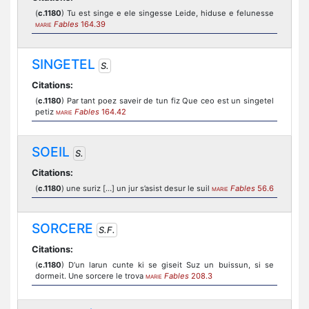
(
c.1180
) Tu est singe e ele singesse Leide, hiduse e felunesse
Fables
164.39
MARIE
SINGETEL
S.
Citations:
(
c.1180
) Par tant poez saveir de tun fiz Que ceo est un singetel
petiz
Fables
164.42
MARIE
SOEIL
S.
Citations:
(
c.1180
) une suriz […] un jur s’asist desur le suil
Fables
56.6
MARIE
SORCERE
S.F.
Citations:
(
c.1180
) D’un larun cunte ki se giseit Suz un buissun, si se
dormeit. Une sorcere le trova
Fables
208.3
MARIE