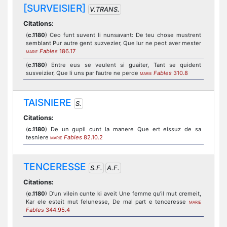
[SURVEISIER]
V.TRANS.
Citations:
(
c.1180
) Ceo funt suvent li nunsavant: De teu chose mustrent
semblant Pur autre gent suzvezier, Que lur ne peot aver mester
Fables
186.17
MARIE
(
c.1180
) Entre eus se veulent si guaiter, Tant se quident
susveizier, Que li uns par l’autre ne perde
Fables
310.8
MARIE
TAISNIERE
S.
Citations:
(
c.1180
) De un gupil cunt la manere Que ert eissuz de sa
tesniere
Fables
82.10.2
MARIE
TENCERESSE
S.F.
A.F.
Citations:
(
c.1180
) D’un vilein cunte ki aveit Une femme qu’il mut cremeit,
Kar ele esteit mut felunesse, De mal part e tenceresse
MARIE
Fables
344.95.4