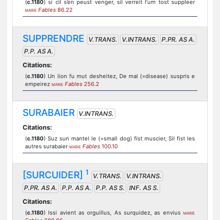
(
c.1180
) si cil s’en peust venger, sil verreit l’um tost suppleer
Fables
86.22
MARIE
SUPPRENDRE
V.TRANS.
V.INTRANS.
P.PR. AS A.
P.P. AS A.
Citations:
(
c.1180
) Un lion fu mut desheitez, De mal (=disease) suspris e
empeirez
Fables
256.2
MARIE
SURABAIER
V.INTRANS.
Citations:
(
c.1180
) Suz sun mantel le (=small dog) fist muscier, Sil fist les
autres surabaier
Fables
100.10
MARIE
1
[SURCUIDER]
V.TRANS.
V.INTRANS.
P.PR. AS A.
P.P. AS A.
P.P. AS S.
INF. AS S.
Citations:
(
c.1180
) Issi avient as orguillus, As surquidez, as envius
MARIE