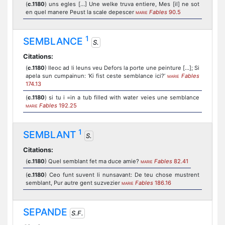
(
c.1180
) uns egles [...] Une welke truva entiere, Mes [il] ne sot
en quel manere Peust la scale depescer
Fables
90.5
MARIE
1
SEMBLANCE
S.
Citations:
(
c.1180
) Ileoc ad li leuns veu Defors la porte une peinture [...]; Si
apela sun cumpainun: ‘Ki fist ceste semblance ici?’
Fables
MARIE
174.13
(
c.1180
) si tu i =in a tub filled with water veies une semblance
Fables
192.25
MARIE
1
SEMBLANT
S.
Citations:
(
c.1180
) Quel semblant fet ma duce amie?
Fables
82.41
MARIE
(
c.1180
) Ceo funt suvent li nunsavant: De teu chose mustrent
semblant, Pur autre gent suzvezier
Fables
186.16
MARIE
SEPANDE
S.F.