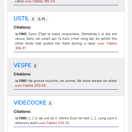
udive
Fables
182.24
MARIE
USTIL
S.
S.PL.
Citations:
(
c.1165
) Dunc [l']ad la maue respundue, Demanda li si ele est
venue Senz cel usteil qui l'a huni (=her long tail, by which the
other birds had pulled her back during a race)
Fables
MARIE
306.37
VESPE
S.
Citations:
(
c.1180
) Ne grosse musche, ne cornet, Ne bone wespe ne wibet
Fables
250.28
MARIE
VIDECOCKE
S.
Citations:
(
c.1180
) [...] si ad uré ke li vileins Eust tel bek [...], Lung cum li
witecocs aveit
Fables
232.20
MARIE