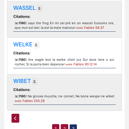
WASSEL
S.
Citations:
(
c.1180
) says the frog En mi cel pré en un wascel fussums ore,
que mut est bel: la est la meie mansiun
Fables
58.37
MARIE
WELKE
S.
Citations:
(
c.1180
) the eagle lest la welke cheir jus Sur dure tere u sur
rocher, Si la purra bien depescer
Fables
90.12.14
MARIE
WIBET
S.
Citations:
(
c.1180
) Ne grosse musche, ne cornet, Ne bone wespe ne wibet
Fables
250.28
MARIE
1
2
3