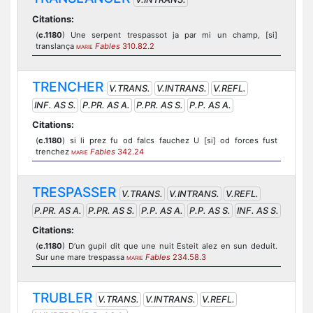
Citations:
(
c.1180
) Une serpent trespassot ja par mi un champ, [si]
translança
Fables
310.82.2
MARIE
TRENCHER
V.TRANS.
V.INTRANS.
V.REFL.
INF. AS S.
P.PR. AS A.
P.PR. AS S.
P.P. AS A.
Citations:
(
c.1180
) si li prez fu od falcs fauchez U [si] od forces fust
trenchez
Fables
342.24
MARIE
TRESPASSER
V.TRANS.
V.INTRANS.
V.REFL.
P.PR. AS A.
P.PR. AS S.
P.P. AS A.
P.P. AS S.
INF. AS S.
Citations:
(
c.1180
) D’un gupil dit que une nuit Esteit alez en sun deduit.
Sur une mare trespassa
Fables
234.58.3
MARIE
TRUBLER
V.TRANS.
V.INTRANS.
V.REFL.