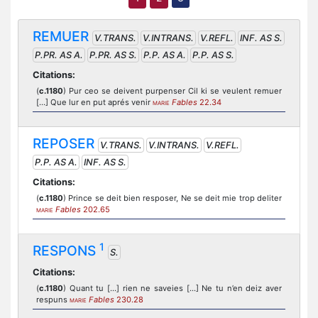
REMUER
V.TRANS.
V.INTRANS.
V.REFL.
INF. AS S.
P.PR. AS A.
P.PR. AS S.
P.P. AS A.
P.P. AS S.
Citations:
(
c.1180
) Pur ceo se deivent purpenser Cil ki se veulent remuer
[...] Que lur en put aprés venir
Fables
22.34
MARIE
REPOSER
V.TRANS.
V.INTRANS.
V.REFL.
P.P. AS A.
INF. AS S.
Citations:
(
c.1180
) Prince se deit bien resposer, Ne se deit mie trop deliter
Fables
202.65
MARIE
1
RESPONS
S.
Citations:
(
c.1180
) Quant tu [...] rien ne saveies [...] Ne tu n’en deiz aver
respuns
Fables
230.28
MARIE