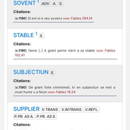
1
SOVENT
ADV.
A.
S.
Citations:
(
c.1180
) Si est oi e veu suvenz
Fables
294.14
MARIE
1
STABLE
S.
Citations:
(
c.1180
) l’asne [..] A grant peine vient a sa stable
Fables
MARIE
102.41
SUBJECTIUN
S.
Citations:
(
c.1180
) De grant folie s'entremet, ki en subjectiun se met a
cruel hume u a felun
Fables
19.24
MARIE
SUPPLIER
V.TRANS.
V.INTRANS.
V.REFL.
P.PR. AS A.
P.PR. AS S.
Citations: