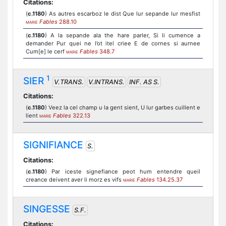
Citations:
(
c.1180
) As autres escarboz le dist Que lur sepande lur mesfist
Fables
288.10
MARIE
(
c.1180
) A la sepande ala the hare parler, Si li cumence a
demander Pur quei ne l’ot itel criee E de cornes si aurnee
Cum[e] le cerf
Fables
348.7
MARIE
1
SIER
V.TRANS.
V.INTRANS.
INF. AS S.
Citations:
(
c.1180
) Veez la cel champ u la gent sient, U lur garbes cuillent e
lient
Fables
322.13
MARIE
SIGNIFIANCE
S.
Citations:
(
c.1180
) Par iceste signefiance peot hum entendre queil
creance deivent aver li morz es vifs
Fables
134.25.37
MARIE
SINGESSE
S.F.
Citations: