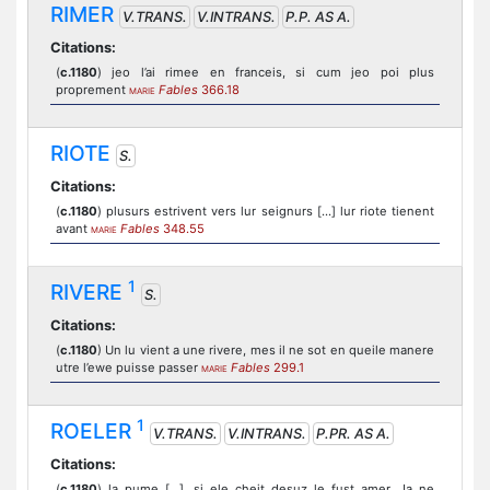
RIMER
V.TRANS.
V.INTRANS.
P.P. AS A.
Citations:
(
c.1180
) jeo l’ai rimee en franceis, si cum jeo poi plus
proprement
Fables
366.18
MARIE
RIOTE
S.
Citations:
(
c.1180
) plusurs estrivent vers lur seignurs [...] lur riote tienent
avant
Fables
348.55
MARIE
1
RIVERE
S.
Citations:
(
c.1180
) Un lu vient a une rivere, mes il ne sot en queile manere
utre l’ewe puisse passer
Fables
299.1
MARIE
1
ROELER
V.TRANS.
V.INTRANS.
P.PR. AS A.
Citations:
(
c.1180
) la pume [...], si ele cheit desuz le fust amer, Ja ne