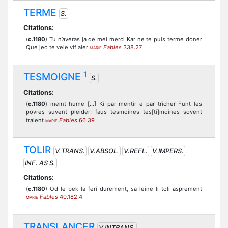
TERME
S.
Citations:
(
c.1180
) Tu n’averas ja de mei merci Kar ne te puis terme doner
Que jeo te veie vif aler
Fables
338.27
MARIE
1
TESMOIGNE
S.
Citations:
(
c.1180
) meint hume [...] Ki par mentir e par tricher Funt les
povres suvent pleider; faus tesmoines tes[ti]moines sovent
traient
Fables
66.39
MARIE
TOLIR
V.TRANS.
V.ABSOL.
V.REFL.
V.IMPERS.
INF. AS S.
Citations:
(
c.1180
) Od le bek la feri durement, sa leine li toli asprement
Fables
40.182.4
MARIE
TRANSLANCER
V.INTRANS.