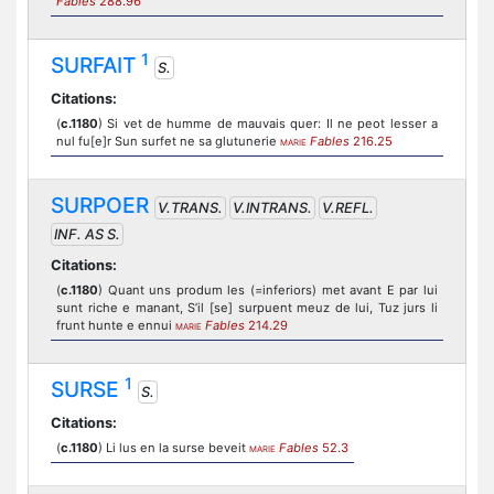
Fables
288.96
1
SURFAIT
S.
Citations:
(
c.1180
) Si vet de humme de mauvais quer: Il ne peot lesser a
nul fu[e]r Sun surfet ne sa glutunerie
Fables
216.25
MARIE
SURPOER
V.TRANS.
V.INTRANS.
V.REFL.
INF. AS S.
Citations:
(
c.1180
) Quant uns produm les (=inferiors) met avant E par lui
sunt riche e manant, S’il [se] surpuent meuz de lui, Tuz jurs li
frunt hunte e ennui
Fables
214.29
MARIE
1
SURSE
S.
Citations:
(
c.1180
) Li lus en la surse beveit
Fables
52.3
MARIE