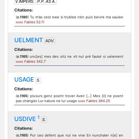
V.IMPERS.
P.P. AS A.
Citations:
(
c.1180
) Tu m’as cest ewe si trublee n’en puis beivre ma saulee
Fables
52.11
MARIE
UELMENT
ADV.
Citations:
(
c.1165
) unc[es] mes des oilz ne vit nul pré fauké si uelement
Fables
342.7
MARIE
USAGE
S.
Citations:
(
c.1165
) plusurs genz poent trover Aveir [...] Mes [il] ne poent
pas changier Lur nature ne lur usage
Fables
364.25
MARIE
1
USDIVE
S.
Citations:
(
c.1165
) Pur ceo defent que nul ne vive En nunchaler n[e] en