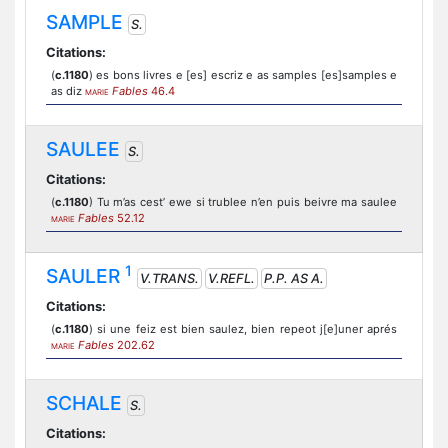
SAMPLE
S.
Citations:
(
c.1180
) es bons livres e [es] escriz e as samples [es]samples e
as diz
Fables
46.4
MARIE
SAULEE
S.
Citations:
(
c.1180
) Tu m’as cest’ ewe si trublee n’en puis beivre ma saulee
Fables
52.12
MARIE
1
SAULER
V.TRANS.
V.REFL.
P.P. AS A.
Citations:
(
c.1180
) si une feiz est bien saulez, bien repeot j[e]uner aprés
Fables
202.62
MARIE
SCHALE
S.
Citations: