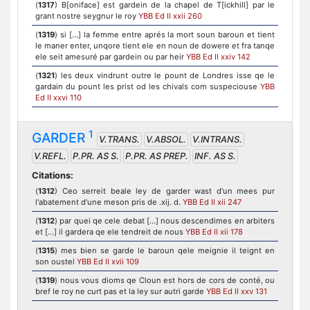
(
1317
) B[oniface] est gardein de la chapel de T[ickhill] par le
grant nostre seygnur le roy
YBB Ed II xxii 260
(
1319
) si […] la femme entre aprés la mort soun baroun et tient
le maner enter, unqore tient ele en noun de dowere et fra tanqe
ele seit amesuré par gardein ou par heir
YBB Ed II xxiv 142
(
1321
) les deux vindrunt outre le pount de Londres isse qe le
gardain du pount les prist od les chivals com suspeciouse
YBB
Ed II xxvi 110
1
GARDER
V.TRANS.
V.ABSOL.
V.INTRANS.
V.REFL.
P.PR. AS S.
P.PR. AS PREP.
INF. AS S.
Citations:
(
1312
) Ceo serreit beale ley de garder wast d'un mees pur
l'abatement d'une meson pris de .xij. d.
YBB Ed II xii 247
(
1312
) par quei qe cele debat [...] nous descendimes en arbiters
et [...] il gardera qe ele tendreit de nous
YBB Ed II xii 178
(
1315
) mes bien se garde le baroun qele meignie il teignt en
son oustel
YBB Ed II xvii 109
(
1319
) nous vous dioms qe Cloun est hors de cors de conté, ou
bref le roy ne curt pas et la ley sur autri garde
YBB Ed II xxv 131