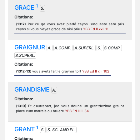
1
GRACE
S.
Citations:
(
1317
) Pur ce qe vous avez pledé ceyns l’enqueste sera pris
ceyns si vous n’eyez grace de nisi prius
YBB Ed II xxii 11
GRAIGNUR
A.
A.COMP.
A.SUPERL.
S.
S.COMP.
S.SUPERL.
Citations:
(
1312-13
) vous avetz fait le graynor tort
YBB Ed II xiii 102
GRANDISME
A.
Citations:
(
1310
) Et d’autrepart, jeo vous doune un grantdezime graunt
place cum marreis ou bruere
YBB Ed II iii 34
1
GRANT
S.
S. SG. AND PL.
Citations: