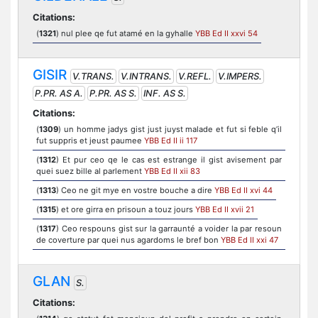
Citations:
(
1321
) nul plee qe fut atamé en la gyhalle
YBB Ed II xxvi 54
GISIR
V.TRANS.
V.INTRANS.
V.REFL.
V.IMPERS.
P.PR. AS A.
P.PR. AS S.
INF. AS S.
Citations:
(
1309
) un homme jadys gist just juyst malade et fut si feble q’il
fut suppris et jeust paumee
YBB Ed II ii 117
(
1312
) Et pur ceo qe le cas est estrange il gist avisement par
quei suez bille al parlement
YBB Ed II xii 83
(
1313
) Ceo ne git mye en vostre bouche a dire
YBB Ed II xvi 44
(
1315
) et ore girra en prisoun a touz jours
YBB Ed II xvii 21
(
1317
) Ceo respouns gist sur la garraunté a voider la par resoun
de coverture par quei nus agardoms le bref bon
YBB Ed II xxi 47
GLAN
S.
Citations: