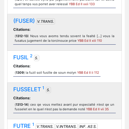
quel tenps vus porret aver relessé
YBB Ed II xxii 133
(FUSER)
V.TRANS.
Citations:
(
1312-13
) Nous vous avoms tendu sovent la fealté [...] vous la
fusatus jugement de la torcinouce price
YBB Ed II xiii 110
2
FUSIL
S.
Citations:
(
1309
) la fuzil soil fusille de soun molyn
YBB Ed II ii 112
1
FUSSELET
S.
Citations:
(
1313-14
) ceo qe vous mettez avant pur especialté n’est qe un
fusselet en le quel n’est pas la demande noté
YBB Ed II vii 35
1
FUTRE
V.TRANS.
V.INTRANS.
INF. AS S.