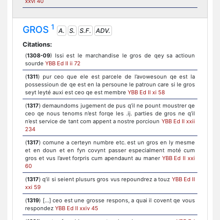
xxvi 40
1
GROS
A.
S.
S.F.
ADV.
Citations:
(
1308-09
) Issi est le marchandise le gros de qey sa actioun
sourde
YBB Ed II ii 72
(
1311
) pur ceo que ele est parcele de l’avowesoun qe est la
possessioun de qe est en la persoune le patroun care si le gros
seyt leyté auxi est ceo qe est membre
YBB Ed II xi 58
(
1317
) demaundoms jugement de pus q’il ne pount moustrer qe
ceo qe nous tenoms n’est forqe les .ij. parties de gros ne q’il
n’est service de tant com appent a nostre porcioun
YBB Ed II xxii
234
(
1317
) comune a certeyn numbre etc. est un gros en ly mesme
et en doun et en fyn covynt passer especialment moté cum
gros et vus l’avet forpris cum apendaunt au maner
YBB Ed II xxi
60
(
1317
) q’il si seient plusurs gros vus repoundrez a touz
YBB Ed II
xxi 59
(
1319
) [...] ceo est une grosse respons, a quai il covent qe vous
respondez
YBB Ed II xxiv 45