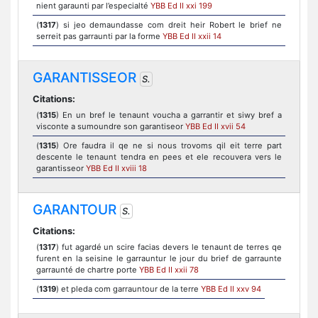
nient garaunti par l’especialté
YBB Ed II xxi 199
(
1317
) si jeo demaundasse com dreit heir Robert le brief ne
serreit pas garraunti par la forme
YBB Ed II xxii 14
GARANTISSEOR
S.
Citations:
(
1315
) En un bref le tenaunt voucha a garrantir et siwy bref a
visconte a sumoundre son garantiseor
YBB Ed II xvii 54
(
1315
) Ore faudra il qe ne si nous trovoms qil eit terre part
descente le tenaunt tendra en pees et ele recouvera vers le
garantisseor
YBB Ed II xviii 18
GARANTOUR
S.
Citations:
(
1317
) fut agardé un scire facias devers le tenaunt de terres qe
furent en la seisine le garrauntur le jour du brief de garraunte
garraunté de chartre porte
YBB Ed II xxii 78
(
1319
) et pleda com garrauntour de la terre
YBB Ed II xxv 94