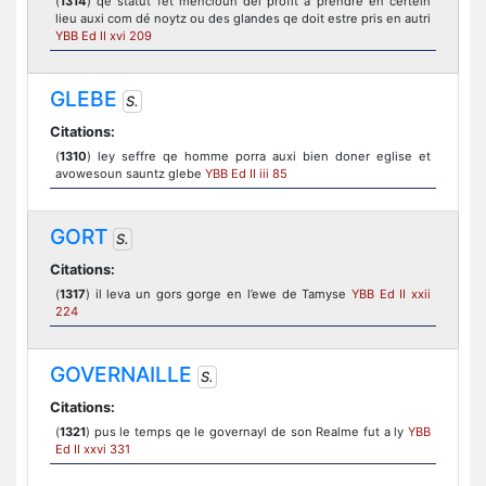
(
1314
) qe statut fet mencioun del profit a prendre en certein
lieu auxi com dé noytz ou des glandes qe doit estre pris en autri
YBB Ed II xvi 209
GLEBE
S.
Citations:
(
1310
) ley seffre qe homme porra auxi bien doner eglise et
avowesoun sauntz glebe
YBB Ed II iii 85
GORT
S.
Citations:
(
1317
) il leva un gors gorge en l’ewe de Tamyse
YBB Ed II xxii
224
GOVERNAILLE
S.
Citations:
(
1321
) pus le temps qe le governayl de son Realme fut a ly
YBB
Ed II xxvi 331