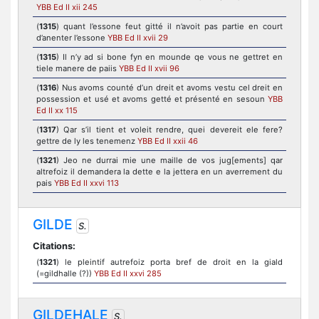
YBB Ed II xii 245
(
1315
) quant l’essone feut gitté il n’avoit pas partie en court
d’anenter l’essone
YBB Ed II xvii 29
(
1315
) Il n’y ad si bone fyn en mounde qe vous ne gettret en
tiele manere de paiis
YBB Ed II xvii 96
(
1316
) Nus avoms counté d’un dreit et avoms vestu cel dreit en
possession et usé et avoms getté et présenté en sesoun
YBB
Ed II xx 115
(
1317
) Qar s’il tient et voleit rendre, quei devereit ele fere?
gettre de ly les tenemenz
YBB Ed II xxii 46
(
1321
) Jeo ne durrai mie une maille de vos jug[ements] qar
altrefoiz il demandera la dette e la jettera en un averrement du
pais
YBB Ed II xxvi 113
GILDE
S.
Citations:
(
1321
) le pleintif autrefoiz porta bref de droit en la giald
(=gildhalle (?))
YBB Ed II xxvi 285
GILDEHALE
S.