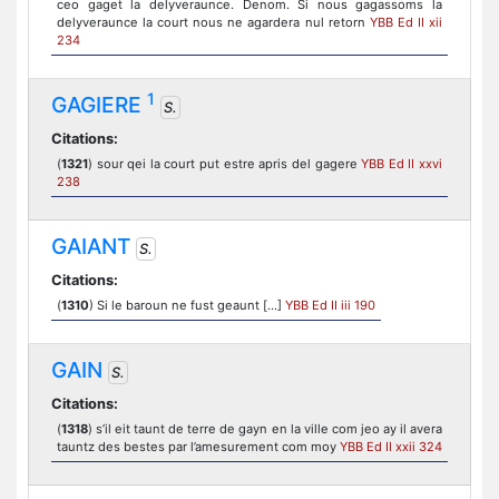
ceo gaget la delyveraunce. Denom. Si nous gagassoms la
delyveraunce la court nous ne agardera nul retorn
YBB Ed II xii
234
1
GAGIERE
S.
Citations:
(
1321
) sour qei la court put estre apris del gagere
YBB Ed II xxvi
238
GAIANT
S.
Citations:
(
1310
) Si le baroun ne fust geaunt [...]
YBB Ed II iii 190
GAIN
S.
Citations:
(
1318
) s’il eit taunt de terre de gayn en la ville com jeo ay il avera
tauntz des bestes par l’amesurement com moy
YBB Ed II xxii 324