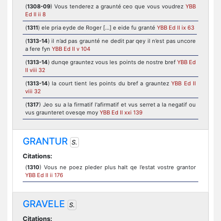
(
1308-09
) Vous tenderez a graunté ceo que vous voudrez
YBB
Ed II ii 8
(
1311
) ele pria eyde de Roger [...] e eide fu granté
YBB Ed II ix 63
(
1313-14
) il n’ad pas graunté ne dedit par qey il n’est pas uncore
a fere fyn
YBB Ed II v 104
(
1313-14
) dunqe grauntez vous les points de nostre bref
YBB Ed
II viii 32
(
1313-14
) la court tient les points du bref a grauntez
YBB Ed II
viii 32
(
1317
) Jeo su a la firmatif l'afirmatif et vus serret a la negatif ou
vus graunteret ovesqe moy
YBB Ed II xxi 139
GRANTUR
S.
Citations:
(
1310
) Vous ne poez pleder plus halt qe l’estat vostre grantor
YBB Ed II ii 176
GRAVELE
S.
Citations: