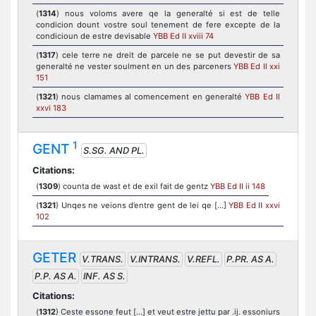
(
1314
) nous voloms avere qe la generalté si est de telle
condicion dount vostre soul tenement de fere excepte de la
condicioun de estre devisable
YBB Ed II xviii 74
(
1317
) cele terre ne dreit de parcele ne se put devestir de sa
generalté ne vester soulment en un des parceners
YBB Ed II xxi
151
(
1321
) nous clamames al comencement en generalté
YBB Ed II
xxvi 183
1
GENT
S.SG. AND PL.
Citations:
(
1309
) counta de wast et de exil fait de gentz
YBB Ed II ii 148
(
1321
) Unqes ne veions d’entre gent de lei qe [...]
YBB Ed II xxvi
102
GETER
V.TRANS.
V.INTRANS.
V.REFL.
P.PR. AS A.
P.P. AS A.
INF. AS S.
Citations:
(
1312
) Ceste essone feut [...] et veut estre jettu par .ij. essoniurs