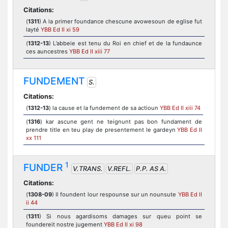
Citations:
(
1311
) A la primer foundance chescune avowesoun de eglise fut
layté
YBB Ed II xi 59
(
1312-13
) L’abbeie est tenu du Roi en chief et de la fundaunce
ces auncestres
YBB Ed II xiii 77
FUNDEMENT
S.
Citations:
(
1312-13
) la cause et la fundement de sa actioun
YBB Ed II xiii 74
(
1316
) kar ascune gent ne teignunt pas bon fundament de
prendre title en teu play de presentement le gardeyn
YBB Ed II
xx 111
1
FUNDER
V.TRANS.
V.REFL.
P.P. AS A.
Citations:
(
1308-09
) Il foundent lour respounse sur un nounsute
YBB Ed II
ii 44
(
1311
) Si nous agardisoms damages sur queu point se
foundereit nostre jugement
YBB Ed II xi 98