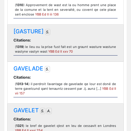
(
1310
) Approvement de wast est la ou homme prent une place
de la comune et la tent en severalté, ou covent qe cele place
seit enclose
YBB Ed II iii 136
[GASTURE]
S.
Citations:
(
1319
) le lieu ou la prise fust fait est un graunt wasture wastune
wastyne vastyn wast
YBB Ed II xxv 70
GAVELADE
S.
Citations:
(
1313-14
) il perdroit l’avantage de gavelade qe lour est doné de
terre gavelcund qant tenauntz cessent par .ij. aunz [...]
YBB Ed II
vii 157
GAVELET
S.
A.
Citations:
(
1321
) le bref de gavelet q’est en leu de cessavit en Londres
YBB Ed II xxvi 254