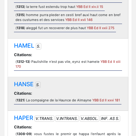
(
1313
) la terre fust estendu trop haut
YBB Ed II xiv.ii 15
(
1315
) homme purra pleder en cesti bref auxi haut come en bref
des custumes et des services
YBB Ed II xvii 146
(
1318
) aleggé fut un recoverer de plus haut
YBB Ed II xxii 275
HAMEL
S.
Citations:
(
1312-13
) Paulishille n'est pas vile, eynz est hamele
YBB Ed II xiii
170
HANSE
S.
Citations:
(
1321
) La compaigne de la Haunce de Almayne
YBB Ed II xxvi 181
HAPER
V.TRANS.
V.INTRANS.
V.ABSOL.
INF. AS S.
Citations:
(
1308-09
) vous fustes le premir qe happa l'enfaunt aprés la