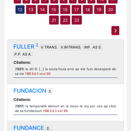
12
13
14
15
16
17
18
19
20
21
22
23
2
FULLER
V.TRANS.
V.INTRANS.
INF. AS S.
P.P. AS A.
Citations:
(
1321
) le dit R. [...] la soula foula ensi qe ele fust desesperé de
sa vie
YBB Ed II xxvi 90
FUNDACION
S.
Citations:
(
1317
) la temporalté demurt en la meyn le roy pur ceo qe c’est
de sa fundacioun
YBB Ed II xxii 86
FUNDANCE
S.