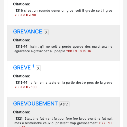
Citations:
(
1311
) si est un rounde dener un gros, seit il gresle seit il gros
YBB Ed II xi 90
GREVANCE
S.
Citations:
(
1313-14
) issint q’il ne seit a perde aperde des marchanz ne
agravance a gravance? au poeple
YBB Ed II v 15-16
1
GREVE
S.
Citations:
(
1313-14
) ly feri en la teste en la partie destre pres de la greve
YBB Ed II v 100
GREVOUSEMENT
ADV.
Citations:
(
1321
) Statut ne fut nient fait pur fere fee la ou avant ne fut nul,
mes a restreindre ceux qi pristrent trop grevosement
YBB Ed II