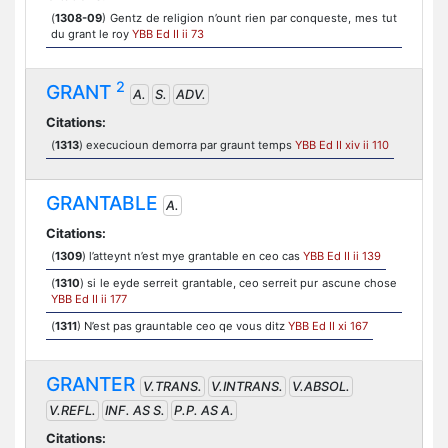
(
1308-09
) Gentz de religion n’ount rien par conqueste, mes tut
du grant le roy
YBB Ed II ii 73
2
GRANT
A.
S.
ADV.
Citations:
(
1313
) execucioun demorra par graunt temps
YBB Ed II xiv ii 110
GRANTABLE
A.
Citations:
(
1309
) l’atteynt n’est mye grantable en ceo cas
YBB Ed II ii 139
(
1310
) si le eyde serreit grantable, ceo serreit pur ascune chose
YBB Ed II ii 177
(
1311
) N’est pas grauntable ceo qe vous ditz
YBB Ed II xi 167
GRANTER
V.TRANS.
V.INTRANS.
V.ABSOL.
V.REFL.
INF. AS S.
P.P. AS A.
Citations: