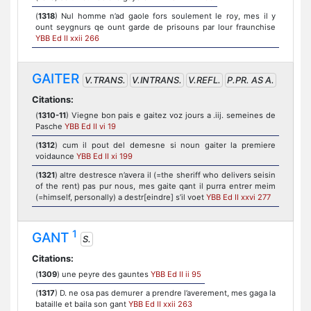
(
1318
) Nul homme n’ad gaole fors soulement le roy, mes il y
ount seygnurs qe ount garde de prisouns par lour fraunchise
YBB Ed II xxii 266
GAITER
V.TRANS.
V.INTRANS.
V.REFL.
P.PR. AS A.
Citations:
(
1310-11
) Viegne bon pais e gaitez voz jours a .iij. semeines de
Pasche
YBB Ed II vi 19
(
1312
) cum il pout del demesne si noun gaiter la premiere
voidaunce
YBB Ed II xi 199
(
1321
) altre destresce n’avera il (=the sheriff who delivers seisin
of the rent) pas pur nous, mes gaite qant il purra entrer meim
(=himself, personally) a destr[eindre] s’il voet
YBB Ed II xxvi 277
1
GANT
S.
Citations:
(
1309
) une peyre des gauntes
YBB Ed II ii 95
(
1317
) D. ne osa pas demurer a prendre l’averement, mes gaga la
bataille et baila son gant
YBB Ed II xxii 263