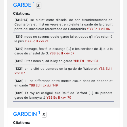
1
GARDE
S.
Citations:
(
1313-14
) se pleint estre disseisi de son fraunktenement en
Caunterbirs et mist en vewe et en pleinte la garde de la graunt
porte del mansioun l’ercevesqe de Caunterbirs
YBB Ed II viii 96
(
1319
) nous ne savoms quele garde faire, depus q’il n’ad returné
le pris
YBB Ed II xxv 21
(
1319
) homage, fealté, e escuage [...] e les services de .ij. d. a la
garde du chastel de G.
YBB Ed II xxiv 57
(
1319
) Dites nous qi ad la ley en garde
YBB Ed II xxv 131
(
1321
) en la cité de Londres en la garde de Walebrok
YBB Ed II
xxvi 87
(
1321
) il i ad difference entre mettre ascun chos en depoos et
en garde
YBB Ed II xxvi.ii 149
(
1321
) Et roy ad assigné sire Rauf de Berford [...] de prendre
garde de la meyralté
YBB Ed II xxvi 70
1
GARDEIN
S.
Citations: