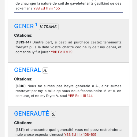
de chaunger la nature de soil de gaveletenants gavilkind qe des
sokemans
YBB Ed II viii 155
1
GENER
V.TRANS.
Citations:
(
1313-14
) D’autre part, si cesti ad purchacé cestez tenementz
foreynz puis la date vostre chartre ceo ne ly deit my gener, et
comande ly fut jurrer
YBB Ed II v 19
GENERAL
A.
Citations:
(
1310
) Nous ne sumes pas heyre generale a A., einz sumes
restreynt par my la taille qe nous nous fesoms heire M. et A. en
comune, et ne my l’eyre A. soul
YBB Ed II iii 144
GENERAUTÉ
S.
Citations:
(
1311
) et encountre quel generalté vous nel poez restreindre a
nule chose especial d’encost
YBB Ed II ix 108-109