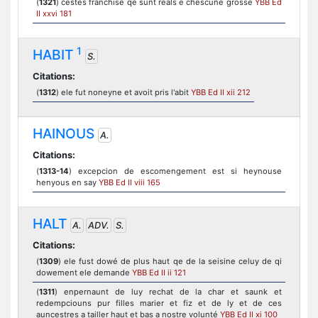
(
1321
) cestes franchise qe sunt reals e chescune grosse
YBB Ed
II xxvi 181
1
HABIT
S.
Citations:
(
1312
) ele fut noneyne et avoit pris l'abit
YBB Ed II xii 212
HAINOUS
A.
Citations:
(
1313-14
) excepcion de escomengement est si heynouse
henyous en say
YBB Ed II viii 165
HALT
A.
ADV.
S.
Citations:
(
1309
) ele fust dowé de plus haut qe de la seisine celuy de qi
dowement ele demande
YBB Ed II ii 121
(
1311
) enpernaunt de luy rechat de la char et saunk et
redempciouns pur filles marier et fiz et de ly et de ces
auncestres a tailler haut et bas a nostre volunté
YBB Ed II xi 100