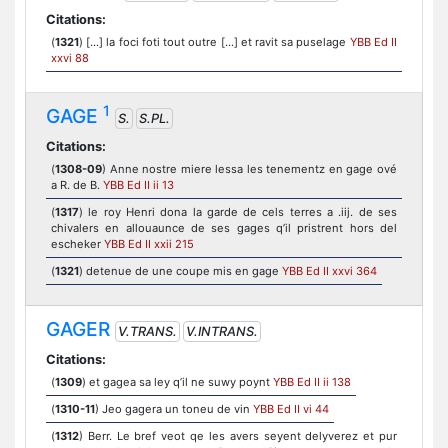
Citations:
(
1321
) [...] la foci foti tout outre [...] et ravit sa puselage
YBB Ed II
xxvi 88
1
GAGE
S.
S.PL.
Citations:
(
1308-09
) Anne nostre miere lessa les tenementz en gage ové
a R. de B.
YBB Ed II ii 13
(
1317
) le roy Henri dona la garde de cels terres a .iij. de ses
chivalers en allouaunce de ses gages q’il pristrent hors del
escheker
YBB Ed II xxii 215
(
1321
) detenue de une coupe mis en gage
YBB Ed II xxvi 364
GAGER
V.TRANS.
V.INTRANS.
Citations:
(
1309
) et gagea sa ley q’il ne suwy poynt
YBB Ed II ii 138
(
1310-11
) Jeo gagera un toneu de vin
YBB Ed II vi 44
(
1312
) Berr. Le bref veot qe les avers seyent delyverez et pur