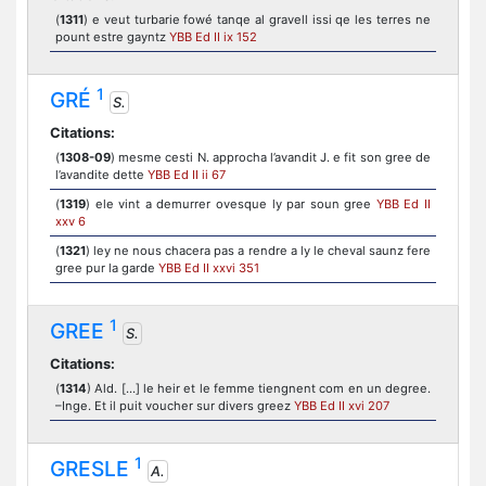
(
1311
) e veut turbarie fowé tanqe al gravell issi qe les terres ne
pount estre gayntz
YBB Ed II ix 152
1
GRÉ
S.
Citations:
(
1308-09
) mesme cesti N. approcha l’avandit J. e fit son gree de
l’avandite dette
YBB Ed II ii 67
(
1319
) ele vint a demurrer ovesque ly par soun gree
YBB Ed II
xxv 6
(
1321
) ley ne nous chacera pas a rendre a ly le cheval saunz fere
gree pur la garde
YBB Ed II xxvi 351
1
GREE
S.
Citations:
(
1314
) Ald. [...] le heir et le femme tiengnent com en un degree.
–Inge. Et il puit voucher sur divers greez
YBB Ed II xvi 207
1
GRESLE
A.