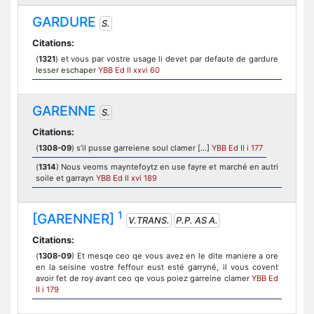
GARDURE
S.
Citations:
(
1321
) et vous par vostre usage li devet par defaute de gardure
lesser eschaper
YBB Ed II xxvi 60
GARENNE
S.
Citations:
(
1308-09
) s’il pusse garreiene soul clamer [...]
YBB Ed II i 177
(
1314
) Nous veoms mayntefoytz en use fayre et marché en autri
soile et garrayn
YBB Ed II xvi 189
1
[GARENNER]
V.TRANS.
P.P. AS A.
Citations:
(
1308-09
) Et mesqe ceo qe vous avez en le dite maniere a ore
en la seisine vostre feffour eust esté garryné, il vous covent
avoir fet de roy avant ceo qe vous poiez garreine clamer
YBB Ed
II i 179