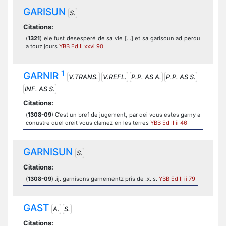
GARISUN
S.
Citations:
(
1321
) ele fust desesperé de sa vie [...] et sa garisoun ad perdu
a touz jours
YBB Ed II xxvi 90
1
GARNIR
V.TRANS.
V.REFL.
P.P. AS A.
P.P. AS S.
INF. AS S.
Citations:
(
1308-09
) C’est un bref de jugement, par qei vous estes garny a
conustre quel dreit vous clamez en les terres
YBB Ed II ii 46
GARNISUN
S.
Citations:
(
1308-09
) .ij. garnisons garnementz pris de .x. s.
YBB Ed II ii 79
GAST
A.
S.
Citations: