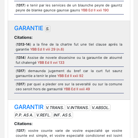
(
1317
) e tenir par les services de un blaunche peyre de gauntz
peyre de blanke gaunce gaunse gauns
YBB Ed II xxii 190
GARANTIE
S.
Citations:
(
1313-14
) a la fine de la chartre fut une tiel clause aprés la
garantie
YBB Ed II viii 29 (n.6)
(
1314
) Assise de novele disseisine ou la garauntie de atourné
fut chalengé
YBB Ed II xvi 133
(
1317
) demaunda jugement du bref car la curt fut saunz
garrauntie a tenir le plee
YBB Ed II xxii 92
(
1317
) par quei a pleder ore sur la severalté ou sur la comune
ceo seroit hors de garraunté
YBB Ed II xxii 49
GARANTIR
V.TRANS.
V.INTRANS.
V.ABSOL.
P.P. AS A.
V.REFL.
INF. AS S.
Citations:
(
1317
) vostre counte varie de vostre especialté qe vostre
counte est simple, et vostre especialté condicionel est issint