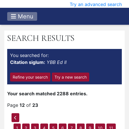
Try an advanced search
Menu
SEARCH RESULTS
You searched for:
Citation siglum:
YBB Ed II
Refine your search
Try a new search
Your search matched 2288 entries.
Page
12
of
23
1
2
3
4
5
6
7
8
9
10
11