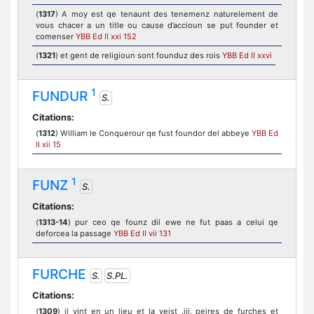
(
1317
) A moy est qe tenaunt des tenemenz naturelement de
vous chacer a un title ou cause d’accioun se put founder et
comenser
YBB Ed II xxi 152
(
1321
) et gent de religioun sont founduz des rois
YBB Ed II xxvi
1
FUNDUR
S.
Citations:
(
1312
) William le Conquerour qe fust foundor del abbeye
YBB Ed
II xii 15
1
FUNZ
S.
Citations:
(
1313-14
) pur ceo qe founz dil ewe ne fut paas a celui qe
deforcea la passage
YBB Ed II vii 131
FURCHE
S.
S.PL.
Citations:
(
1309
) il vint en un lieu et la veist .iij. peires de furches et