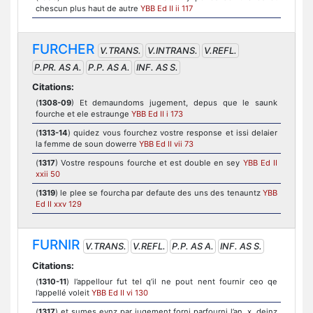
chescun plus haut de autre
YBB Ed II ii 117
FURCHER
V.TRANS.
V.INTRANS.
V.REFL.
P.PR. AS A.
P.P. AS A.
INF. AS S.
Citations:
(
1308-09
) Et demaundoms jugement, depus que le saunk
fourche et ele estraunge
YBB Ed II i 173
(
1313-14
) quidez vous fourchez vostre response et issi delaier
la femme de soun dowerre
YBB Ed II vii 73
(
1317
) Vostre respouns fourche et est double en sey
YBB Ed II
xxii 50
(
1319
) le plee se fourcha par defaute des uns des tenauntz
YBB
Ed II xxv 129
FURNIR
V.TRANS.
V.REFL.
P.P. AS A.
INF. AS S.
Citations:
(
1310-11
) l’appellour fut tel q’il ne pout nent fournir ceo qe
l’appellé voleit
YBB Ed II vi 130
(
1317
) et sumes eynz par jugement forni parfourni l’an .x. deinz