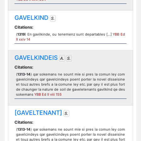
GAVELKIND
S.
Citations:
(
1319
) En gavilkinde, ou tenemenz sunt departables [...]
YBB Ed
II xxiv 14
GAVELKINDEIS
A.
S.
Citations:
(
1313-14
) qar sokemans ne sount mie si pres la comun ley com
gavelcindeys qar gavelcindeys poent porter la novel disseisine
et touz autres brefs a la comune ley etc. par qey il est plus fort
de chaunger la nature de soil de gaveletenants gavilkind qe des
sokemans
YBB Ed II viii 155
[GAVELTENANT]
S.
Citations:
(
1313-14
) qar sokemans ne sount mie si pres la comun ley com
gavelcindeys qar gavelcindeys poent porter la novel disseisine
et touz autres brefs a la comune ley etc. par qey il est plus fort