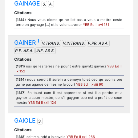
GAINAGE
S.
A.
Citations:
(
1314
) Nous vous dioms qe ne list pas a vous a mettre ceste
terre en gaynage [...] et le volons averer
YBB Ed II xvi 151
1
GAINER
V.TRANS.
V.INTRANS.
P.PR. AS A.
P.P. AS A.
INF. AS S.
Citations:
(
1311
) issi qe les terres ne pount estre gayntz gaynez
YBB Ed II
ix 152
(
1314
) nous serroit il adrein a demeyn tolet ceo qe avoms ore
gainé par agarde de mesme la court
YBB Ed II xviii 90
(
1317
) En taunt cum il est apprentice si est il a perdre et a
gayner a soun mestre, qe s’il gaygne ceo est a profit de soun
mestre
YBB Ed II xxii 124
GAIOLE
S.
Citations:
(
1318
) seit maundé a la gayole
YBB Ed II xxii 266