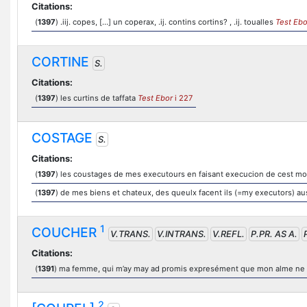
Citations:
(
1397
) .iij. copes, […] un coperax, .ij. contins cortins? , .ij. toualles
Test Ebo
CORTINE
S.
Citations:
(
1397
) les curtins de taffata
Test Ebor
i 227
COSTAGE
S.
Citations:
(
1397
) les coustages de mes executours en faisant execucion de cest m
(
1397
) de mes biens et chateux, des queulx facent ils (=my executors) 
1
COUCHER
V.TRANS.
V.INTRANS.
V.REFL.
P.PR. AS A.
Citations:
(
1391
) ma femme, qui m’ay may ad promis expresément que mon alme ne
2