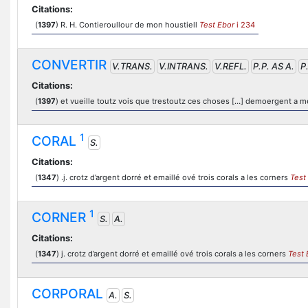
Citations:
(
1397
) R. H. Contieroullour de mon houstiell
Test Ebor
i 234
CONVERTIR
V.TRANS.
V.INTRANS.
V.REFL.
P.P. AS A.
P
Citations:
(
1397
) et vueille toutz vois que trestoutz ces choses […] demoergent a me
1
CORAL
S.
Citations:
(
1347
) .j. crotz d’argent dorré et emaillé ové trois corals a les corners
Test
1
CORNER
S.
A.
Citations:
(
1347
) j. crotz d’argent dorré et emaillé ové trois corals a les corners
Test 
CORPORAL
A.
S.