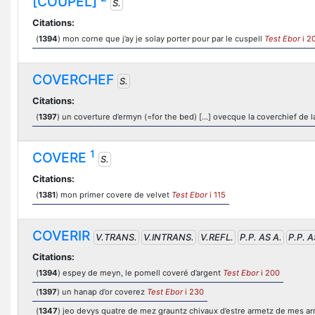
[COUPEL]
S.
Citations:
(
1394
) mon corne que j’ay je solay porter pour par le cuspell
Test Ebor
i 2
COVERCHEF
S.
Citations:
(
1397
) un coverture d’ermyn (=for the bed) […] ovecque la coverchief de
1
COVERE
S.
Citations:
(
1381
) mon primer covere de velvet
Test Ebor
i 115
COVERIR
V.TRANS.
V.INTRANS.
V.REFL.
P.P. AS A.
P.P. 
Citations:
(
1394
) espey de meyn, le pomell coveré d’argent
Test Ebor
i 200
(
1397
) un hanap d’or coverez
Test Ebor
i 230
(
1347
) jeo devys quatre de mez grauntz chivaux d’estre armetz de mes ar