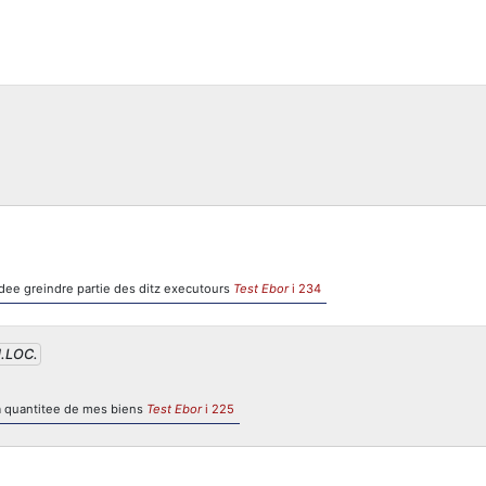
ndee greindre partie des ditz executours
Test Ebor
i 234
.LOC.
la quantitee de mes biens
Test Ebor
i 225