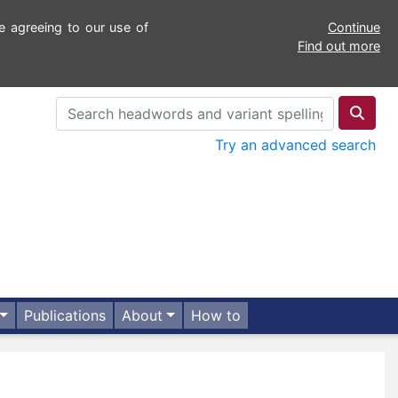
e agreeing to our use of
Continue
Find out more
Try an advanced search
Publications
About
How to