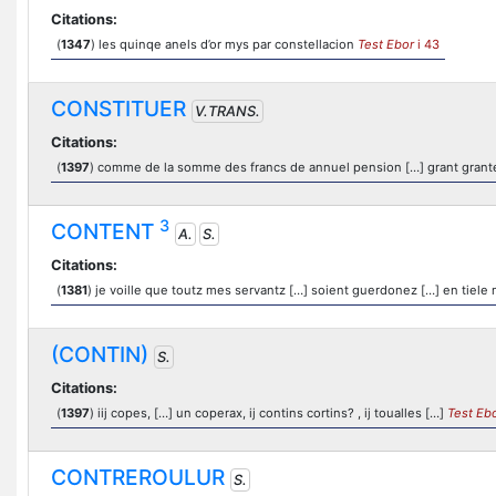
Citations:
(
1347
) les quinqe anels d’or mys par constellacion
Test Ebor
i 43
CONSTITUER
V.TRANS.
Citations:
(
1397
) comme de la somme des francs de annuel pension […] grant grant
3
CONTENT
A.
S.
Citations:
(
1381
) je voille que toutz mes servantz […] soient guerdonez […] en tiele 
(CONTIN)
S.
Citations:
(
1397
) iij copes, […] un coperax, ij contins cortins? , ij toualles […]
Test Eb
CONTREROULUR
S.