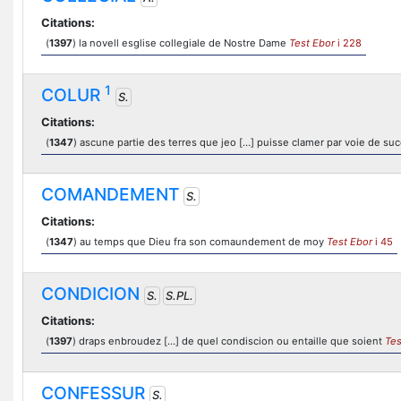
Citations:
(
1397
) la novell esglise collegiale de Nostre Dame
Test Ebor
i 228
1
COLUR
S.
Citations:
(
1347
) ascune partie des terres que jeo […] puisse clamer par voie de suc
COMANDEMENT
S.
Citations:
(
1347
) au temps que Dieu fra son comaundement de moy
Test Ebor
i 45
CONDICION
S.
S.PL.
Citations:
(
1397
) draps enbroudez […] de quel condiscion ou entaille que soient
Tes
CONFESSUR
S.