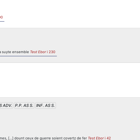
00
 la suyte ensemble
Test Ebor
i 230
AS ADV.
P.P. AS S.
INF. AS S.
mes, […] dount ceux de guerre soient covertz de fer
Test Ebor
i 42