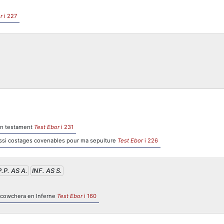
r
i 227
on testament
Test Ebor
i 231
aussi costages covenables pour ma sepulture
Test Ebor
i 226
P.P. AS A.
INF. AS S.
 cowchera en Inferne
Test Ebor
i 160