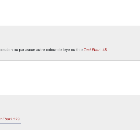
cession ou par ascun autre colour de leye ou title
Test Ebor
i 45
t Ebor
i 229