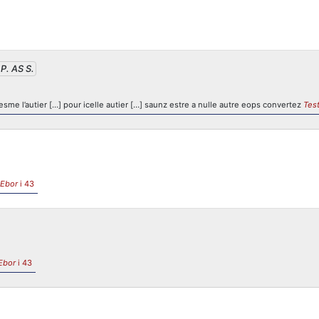
.P. AS S.
sme l’autier […] pour icelle autier […] saunz estre a nulle autre eops convertez
Tes
 Ebor
i 43
Ebor
i 43