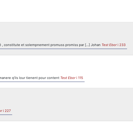
é , constitute et solempnement promuss promiss par […] Johan
Test Ebor
i 233
manere q’ils lour tienent pour content
Test Ebor
i 115
or
i 227