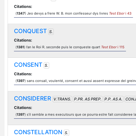
Citations:
(
1347
) Jeo devys a frere W. B. mon confesseur dys livres
Test Ebor
i 43
CONQUEST
S.
Citations:
(
1381
) l’an le Roi R. seconde puis le conqueste quart
Test Ebor
i 115
CONSENT
S.
Citations:
(
1397
) sans consail, voulenté, consent et aussi assent expresse del grei
CONSIDERER
V.TRANS.
P.PR. AS PREP.
P.P. AS A.
CONJ
Citations:
(
1397
) s’il semble a mes executours que ce pourra estre fait consideree 
CONSTELLATION
S.