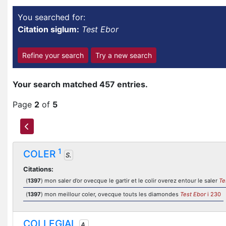
You searched for:
Citation siglum:
Test Ebor
Refine your search
Try a new search
Your search matched 457 entries.
Page
2
of
5
1
COLER
S.
Citations:
(
1397
) mon saler d’or ovecque le gartir et le colir overez entour le saler
Te
(
1397
) mon meillour coler, ovecque touts les diamondes
Test Ebor
i 230
COLLEGIAL
A.