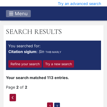
Try an advanced search
Menu
SEARCH RESULTS
You searched for:
Citation siglum:
Sin
THIB MARLY
Refine your search
Try a new search
Your search matched 113 entries.
Page
2
of
2
1
2