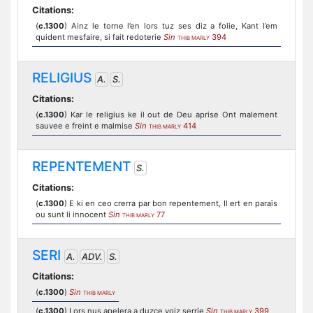
Citations:
(
c.1300
) Ainz le torne l’en lors tuz ses diz a folie, Kant l’em
quident mesfaire, si fait redoterie
Sin
394
THIB MARLY
RELIGIUS
A.
S.
Citations:
(
c.1300
) Kar le religius ke il out de Deu aprise Ont malement
sauvee e freint e malmise
Sin
414
THIB MARLY
REPENTEMENT
S.
Citations:
(
c.1300
) E ki en ceo crerra par bon repentement, Il ert en paraïs
ou sunt li innocent
Sin
77
THIB MARLY
SERI
A.
ADV.
S.
Citations:
(
c.1300
)
Sin
THIB MARLY
(
c.1300
) Lors nus apelera a duzce voiz serrie
Sin
399
THIB MARLY