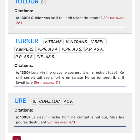
TOLOUR
S.
Citations:
(
c.1300
) Quidez vos ke li tolur eit talent de rendre?
Sin
THIB MARLY
281
1
TURNER
V.TRANS.
V.INTRANS.
V.REFL.
V.IMPERS.
P.PR. AS A.
P.PR. AS S.
P.P. AS A.
P.P. AS S.
INF. AS S.
Citations:
(
c.1300
) Lors =in the grave le cocherunt en si estreit fossé, Ke
si il serreit tuit seyn, fort e en sancté Ne se turnereit il, si il
l’avoit juré
Sin
113
THIB MARLY
1
URE
S.
CONJ.LOC.
ADV.
Citations:
(
c.1300
) Ja desur li riche hom ne currunt a nul our, Mais les
poures destruient
Sin
473
THIB MARLY