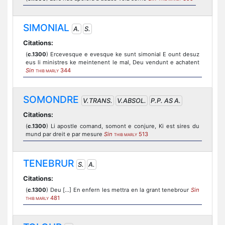
SIMONIAL
A.
S.
Citations:
(
c.1300
) Ercevesque e evesque ke sunt simonial E ount desuz
eus li ministres ke meintenent le mal, Deu vendunt e achatent
Sin
344
THIB MARLY
SOMONDRE
V.TRANS.
V.ABSOL.
P.P. AS A.
Citations:
(
c.1300
) Li apostle comand, somont e conjure, Ki est sires du
mund par dreit e par mesure
Sin
513
THIB MARLY
TENEBRUR
S.
A.
Citations:
(
c.1300
) Deu [...] En enfern les mettra en la grant tenebrour
Sin
481
THIB MARLY