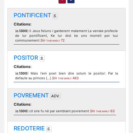
PONTIFICENT
S.
Citations:
(
c.1300
) li Jeus feluns i garderent malement La verraie profecie
de lur pontificent, Ke lur dist ke uns morreit por tuz
communement
Sin
72
THIB MARLY
POSITOR
S.
Citations:
(
c.1300
) Mais l’еm poet bien dire solum le positor: Par la
defaute au princes [...]
Sin
463
THIB MARLY
POVREMENT
ADV.
Citations:
(
c.1300
) cil sire fu né par semblant povrement
Sin
63
THIB MARLY
REDOTERIE
S.