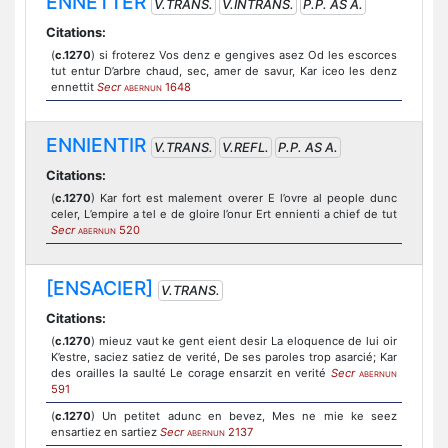
ENNETTER
V.TRANS.
V.INTRANS.
P.P. AS A.
Citations:
(
c.1270
) si froterez Vos denz e gengives asez Od les escorces
tut entur D’arbre chaud, sec, amer de savur, Kar iceo les denz
ennettit
Secr
1648
ABERNUN
ENNIENTIR
V.TRANS.
V.REFL.
P.P. AS A.
Citations:
(
c.1270
) Kar fort est malement overer E l’ovre al people dunc
celer, L’empire a tel e de gloire l’onur Ert ennienti a chief de tut
Secr
520
ABERNUN
[ENSACIER]
V.TRANS.
Citations:
(
c.1270
) mieuz vaut ke gent eient desir La eloquence de lui oir
K’estre, saciez satiez de verité, De ses paroles trop asarcié; Kar
des orailles la saulté Le corage ensarzit en verité
Secr
ABERNUN
591
(
c.1270
) Un petitet adunc en bevez, Mes ne mie ke seez
ensartiez en sartiez
Secr
2137
ABERNUN