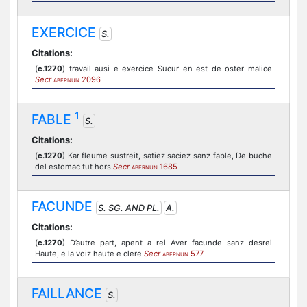
EXERCICE
S.
Citations:
(
c.1270
) travail ausi e exercice Sucur en est de oster malice
Secr
2096
ABERNUN
1
FABLE
S.
Citations:
(
c.1270
) Kar fleume sustreit, satiez saciez sanz fable, De buche
del estomac tut hors
Secr
1685
ABERNUN
FACUNDE
S. SG. AND PL.
A.
Citations:
(
c.1270
) D’autre part, apent a rei Aver facunde sanz desrei
Haute, e la voiz haute e clere
Secr
577
ABERNUN
FAILLANCE
S.