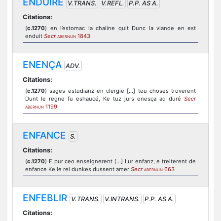
ENDUIRE
V.TRANS.
V.REFL.
P.P. AS A.
Citations:
(
c.1270
) en l’estomac la chaline quit Dunc la viande en est
enduit
Secr
1843
ABERNUN
ENENÇA
ADV.
Citations:
(
c.1270
) sages estudianz en clergie [...] teu choses troverent
Dunt le regne fu eshaucé, Ke tuz jurs enesça ad duré
Secr
1199
ABERNUN
ENFANCE
S.
Citations:
(
c.1270
) E pur ceo enseignerent [...] Lur enfanz, e treiterent de
enfance Ke le rei dunkes dussent amer
Secr
663
ABERNUN
ENFEBLIR
V.TRANS.
V.INTRANS.
P.P. AS A.
Citations: