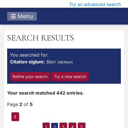
Try an advanced search
Menu
SEARCH RESULTS
You searched for:
Citation siglum:
Secr
ABERNUN
Refine your search
Try a new search
Your search matched 442 entries.
Page
2
of
5
1
2
3
4
5