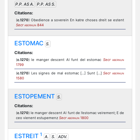
P.P. AS A.
P.P. AS S.
Citations:
(
c.1270
) Obedience a soverein En katre choses dreit se estent
Secr
844
ABERNUN
ESTOMAC
S.
Citations:
(
c.1270
) le manger descent Al funt del estomac
Secr
ABERNUN
1799
(
c.1270
) Les signes de mal estomac […] Sunt […]
Secr
ABERNUN
1580
ESTOPEMENT
S.
Citations:
(
c.1270
) le manger descent Al funt de l’estomac veirement; E de
ceo vienent estupemenz
Secr
1800
ABERNUN
1
ESTREIT
A.
S.
ADV.