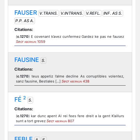
FAUSER
V.TRANS.
V.INTRANS.
V.REFL.
INF. AS S.
P.P. AS A.
Citations:
(
c.1270
) E covenant k’avez cunfermez Gardez ke pas ne fausez
Secr
1059
ABERNUN
FAUSINE
S.
Citations:
(
c.1270
) teus appetiz l’alme decline As corruptibles volentez,
sanz fausine, Bestiales [...]
Secr
438
ABERNUN
2
FÉ
S.
Citations:
(
c.1270
) kar dunc apent Al rei fees fere dreit a la gent K’aillurs
sunt a tort grevez
Secr
807
ABERNUN
FEBLE
A.
S.