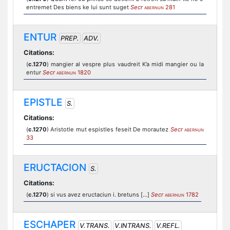
entremet Des biens ke lui sunt suget
Secr
281
ABERNUN
ENTUR
PREP.
ADV.
Citations:
(
c.1270
) mangier al vespre plus vaudreit K’a midi mangier ou la
entur
Secr
1820
ABERNUN
EPISTLE
S.
Citations:
(
c.1270
) Aristotle mut espistles feseit De morautez
Secr
ABERNUN
33
ERUCTACION
S.
Citations:
(
c.1270
) si vus avez eructaciun i. bretuns [...]
Secr
1782
ABERNUN
ESCHAPER
V.TRANS.
V.INTRANS.
V.REFL.