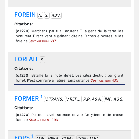
FOREIN
A.
S.
ADV.
Citations:
(
c.1270
) Marchanz par tut i acurent E la gent de la terre les
honurent E receivent e gainent citeins, Riches e povres, e les
foreins
Secr
687
ABERNUN
FORFAIT
S.
Citations:
(
c.1270
) Bataille la lei tute defet, Les citez destruit par grant
forfet, K'est contraire a nature, sanz dutance
Secr
405
ABERNUN
1
FORMER
V.TRANS.
V.REFL.
P.P. AS A.
INF. AS S.
Citations:
(
c.1270
) Par quei aveit science trovee De ydees e de chose
furmee
Secr
1293
ABERNUN
1
FORS
ADV.
PREP.
CONJ.
CONJ.LOC.