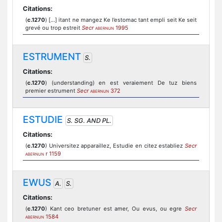
Citations:
(
c.1270
) [...] itant ne mangez Ke l’estomac tant empli seit Ke seit
grevé ou trop estreit
Secr
1995
ABERNUN
ESTRUMENT
S.
Citations:
(
c.1270
) (understanding) en est veraiement De tuz biens
premier estrument
Secr
372
ABERNUN
ESTUDIE
S. SG. AND PL.
Citations:
(
c.1270
) Universitez apparaillez, Estudie en citez establiez
Secr
r 1159
ABERNUN
EWUS
A.
S.
Citations:
(
c.1270
) Kant ceo bretuner est amer, Ou evus, ou egre
Secr
1584
ABERNUN