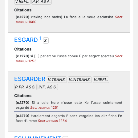
V.REFL.
P.P. AS A.
Citations:
(
c.1270
) (taking hot baths) La face e la veue esclarsist
Secr
1660
ABERNUN
1
ESGARD
S.
Citations:
(
c.1270
) si […] par art ne l’usse coneu E par esgarz aparceu
Secr
1253
ABERNUN
ESGARDER
V.TRANS.
V.INTRANS.
V.REFL.
P.PR. AS S.
INF. AS S.
Citations:
(
c.1270
) Si a cele hure n’usse esté Ke l’usse cointement
esgardé
Secr
1251
ABERNUN
(
c.1270
) Hardiement esgarda E sanz vergoine les oilz ficha En
face d’umme
Secr
1254
ABERNUN