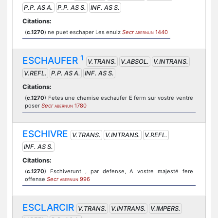
P.P. AS A.
P.P. AS S.
INF. AS S.
Citations:
(
c.1270
) ne puet eschaper Les enuiz
Secr
1440
ABERNUN
1
ESCHAUFER
V.TRANS.
V.ABSOL.
V.INTRANS.
V.REFL.
P.P. AS A.
INF. AS S.
Citations:
(
c.1270
) Fetes une chemise eschaufer E ferm sur vostre ventre
poser
Secr
1780
ABERNUN
ESCHIVRE
V.TRANS.
V.INTRANS.
V.REFL.
INF. AS S.
Citations:
(
c.1270
) Eschiverunt , par defense, A vostre majesté fere
offense
Secr
996
ABERNUN
ESCLARCIR
V.TRANS.
V.INTRANS.
V.IMPERS.