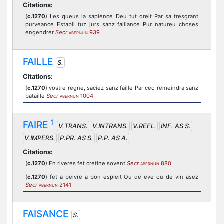
Citations:
(
c.1270
) Les queus la sapience Deu tut dreit Par sa tresgrant
purveance Establi tuz jurs sanz faillance Pur natureu choses
engendrer
Secr
939
ABERNUN
FAILLE
S.
Citations:
(
c.1270
) vostre regne, saciez sanz faille Par ceo remeindra sanz
bataille
Secr
1004
ABERNUN
1
FAIRE
V.TRANS.
V.INTRANS.
V.REFL.
INF. AS S.
V.IMPERS.
P.PR. AS S.
P.P. AS A.
Citations:
(
c.1270
) En riveres fet cretine sovent
Secr
880
ABERNUN
(
c.1270
) fet a beivre a bon espleit Ou de eve ou de vin asez
Secr
2141
ABERNUN
FAISANCE
S.