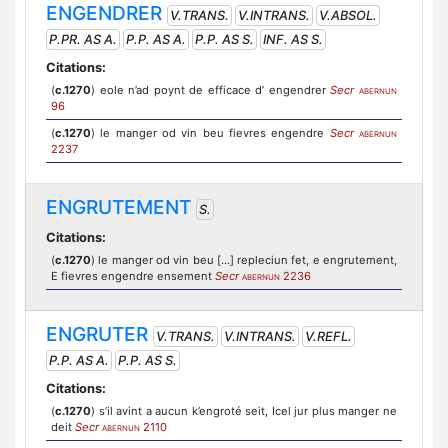
ENGENDRER
V.TRANS.
V.INTRANS.
V.ABSOL.
P.PR. AS A.
P.P. AS A.
P.P. AS S.
INF. AS S.
Citations:
(
c.1270
) eole n’ad poynt de efficace d’ engendrer
Secr
ABERNUN
96
(
c.1270
) le manger od vin beu fievres engendre
Secr
ABERNUN
2237
ENGRUTEMENT
S.
Citations:
(
c.1270
) le manger od vin beu [...] repleciun fet, e engrutement,
E fievres engendre ensement
Secr
2236
ABERNUN
ENGRUTER
V.TRANS.
V.INTRANS.
V.REFL.
P.P. AS A.
P.P. AS S.
Citations:
(
c.1270
) s’il avint a aucun k’engroté seit, Icel jur plus manger ne
deit
Secr
2110
ABERNUN