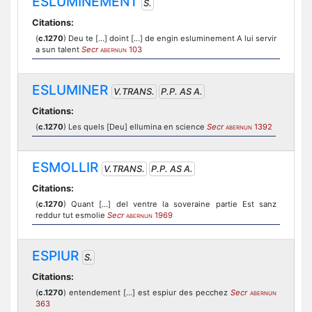
ESLUMINEMENT
S.
Citations:
(
c.1270
) Deu te [...] doint [...] de engin esluminement A lui servir
a sun talent
Secr
103
ABERNUN
ESLUMINER
V.TRANS.
P.P. AS A.
Citations:
(
c.1270
) Les quels [Deu] ellumina en science
Secr
1392
ABERNUN
ESMOLLIR
V.TRANS.
P.P. AS A.
Citations:
(
c.1270
) Quant [...] del ventre la soveraine partie Est sanz
reddur tut esmolie
Secr
1969
ABERNUN
ESPIUR
S.
Citations:
(
c.1270
) entendement [...] est espiur des pecchez
Secr
ABERNUN
363