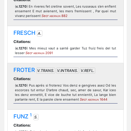
(
c.1270
) En riveres fet cretine sovent, Les russeaus s’en enflent
ensement E mut avienent, les mers fremissent , Par quei mut
vivanz perissent
Secr
882
ABERNUN
FRESCH
A.
Citations:
(
c.1270
) Mes mieuz vaut a santé garder Tuz fruiz freis del tut
lesser
Secr
2091
ABERNUN
FROTER
V.TRANS.
V.INTRANS.
V.REFL.
Citations:
(
c.1270
) Pus aprés si froterez Vos denz e gengives asez Od les
escorces tut entur D'arbre chaud, sec, amer de savur, Kar iceo
les denz ennettit, E vice de buche tut ennientit, La lange bien
parlante rent, E la parole clere ensement
Secr
1644
ABERNUN
1
FUNZ
S.
Citations: