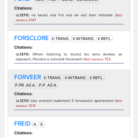
Citations:
(
c.1270
) ne bevez mie For eve ke seit bien refreidie
Secr
2147
ABERNUN
FORSCLORE
V.TRANS.
V.INTRANS.
V.REFL.
Citations:
(
c.1270
) (When listening to music) les sens dunkes se
reposent, Pensers e curiosité forclosent
Secr
753
ABERNUN
FORVEER
V.TRANS.
V.INTRANS.
V.REFL.
P.PR. AS A.
P.P. AS A.
Citations:
(
c.1270
) Icés errerent malement E forveerent apertement
Secr
1315
ABERNUN
FREID
A.
S.
Citations: