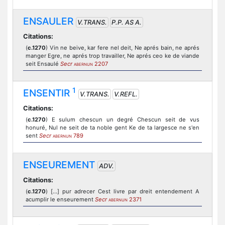
ENSAULER
V.TRANS.
P.P. AS A.
Citations:
(
c.1270
) Vin ne beive, kar fere nel deit, Ne aprés bain, ne aprés
manger Egre, ne aprés trop travailler, Ne aprés ceo ke de viande
seit Ensaulé
Secr
2207
ABERNUN
1
ENSENTIR
V.TRANS.
V.REFL.
Citations:
(
c.1270
) E sulum chescun un degré Chescun seit de vus
honuré, Nul ne seit de ta noble gent Ke de ta largesce ne s'en
sent
Secr
789
ABERNUN
ENSEUREMENT
ADV.
Citations:
(
c.1270
) […] pur adrecer Cest livre par dreit entendement A
acumplir le enseurement
Secr
2371
ABERNUN