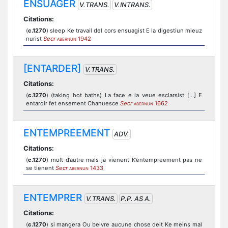
ENSUAGER
V.TRANS.
V.INTRANS.
Citations:
(
c.1270
) sleep Ke travail del cors ensuagist E la digestiun mieuz
nurist
Secr
1942
ABERNUN
[ENTARDER]
V.TRANS.
Citations:
(
c.1270
) (taking hot baths) La face e la veue esclarsist [...] E
entardir fet ensement Chanuesce
Secr
1662
ABERNUN
ENTEMPREEMENT
ADV.
Citations:
(
c.1270
) mult d’autre mals ja vienent K’entempreement pas ne
se tienent
Secr
1433
ABERNUN
ENTEMPRER
V.TRANS.
P.P. AS A.
Citations:
(
c.1270
) si mangera Ou beivre aucune chose deit Ke meins mal