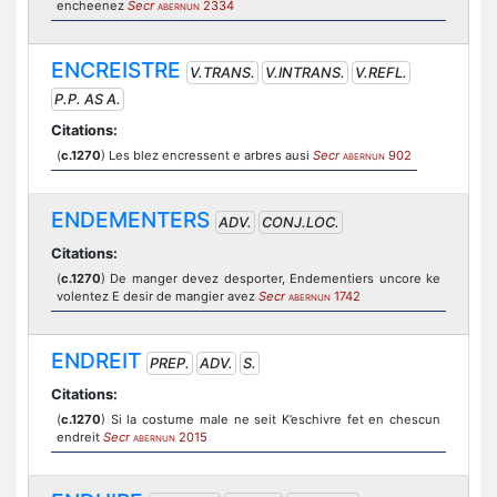
encheenez
Secr
2334
ABERNUN
ENCREISTRE
V.TRANS.
V.INTRANS.
V.REFL.
P.P. AS A.
Citations:
(
c.1270
) Les blez encressent e arbres ausi
Secr
902
ABERNUN
ENDEMENTERS
ADV.
CONJ.LOC.
Citations:
(
c.1270
) De manger devez desporter, Endementiers uncore ke
volentez E desir de mangier avez
Secr
1742
ABERNUN
ENDREIT
PREP.
ADV.
S.
Citations:
(
c.1270
) Si la costume male ne seit K’eschivre fet en chescun
endreit
Secr
2015
ABERNUN