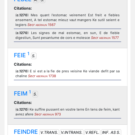
Citations:
(
c.1270
) Mes quant l'estomac veirement Est freit e fiebles
ensement, A tel estomac mieuz vaut mangers Ke sutil seient e
legiers
Secr
1567
ABERNUN
(
c.1270
) Les signes de mal estomac, en sun, E de fieble
digestiun, Sunt pesantume de cors e molesce
Secr
1577
ABERNUN
1
FEIE
S.
Citations:
(
c.1270
) E si est a la fie de pres veisine Ke viande defit par sa
chaline
Secr
1738
ABERNUN
1
FEIM
S.
Citations:
(
c.1270
) Ke suffire pussent en vostre terre En tens de feim, kant
avrez afere
Secr
973
ABERNUN
FEINDRE
V.TRANS.
V.INTRANS.
V.REFL.
INF. AS S.