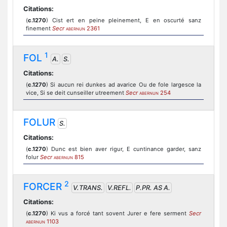
Citations:
(
c.1270
) Cist ert en peine pleinement, E en oscurté sanz
finement
Secr
2361
ABERNUN
1
FOL
A.
S.
Citations:
(
c.1270
) Si aucun rei dunkes ad avarice Ou de fole largesce la
vice, Si se deit cunseiller utreement
Secr
254
ABERNUN
FOLUR
S.
Citations:
(
c.1270
) Dunc est bien aver rigur, E cuntinance garder, sanz
folur
Secr
815
ABERNUN
2
FORCER
V.TRANS.
V.REFL.
P.PR. AS A.
Citations:
(
c.1270
) Ki vus a forcé tant sovent Jurer e fere serment
Secr
1103
ABERNUN