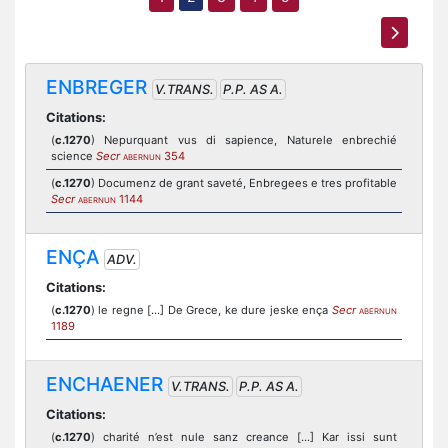
ENBREGER
V.TRANS.
P.P. AS A.
Citations:
(
c.1270
) Nepurquant vus di sapience, Naturele enbrechié
science
Secr
354
ABERNUN
(
c.1270
) Documenz de grant saveté, Enbregees e tres profitable
Secr
1144
ABERNUN
ENÇA
ADV.
Citations:
(
c.1270
) le regne [...] De Grece, ke dure jeske ença
Secr
ABERNUN
1189
ENCHAENER
V.TRANS.
P.P. AS A.
Citations:
(
c.1270
) charité n’est nule sanz creance [...] Kar issi sunt