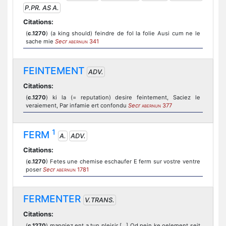
P.PR. AS A.
Citations:
(
c.1270
) (a king should) feindre de fol la folie Ausi cum ne le
sache mie
Secr
341
ABERNUN
FEINTEMENT
ADV.
Citations:
(
c.1270
) ki la (= reputation) desire feintement, Saciez le
veraiement, Par infamie ert confondu
Secr
377
ABERNUN
1
FERM
A.
ADV.
Citations:
(
c.1270
) Fetes une chemise eschaufer E ferm sur vostre ventre
poser
Secr
1781
ABERNUN
FERMENTER
V.TRANS.
Citations:
(
c.1270
) mangiez ent a tun pleisir [...] Od pein ke oelement seit