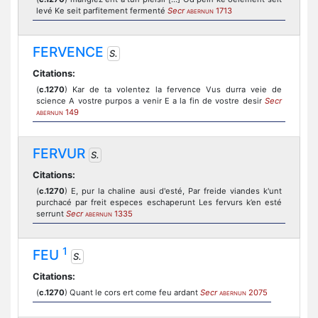
levé Ke seit parfitement fermenté
Secr
1713
ABERNUN
FERVENCE
S.
Citations:
(
c.1270
) Kar de ta volentez la fervence Vus durra veie de
science A vostre purpos a venir E a la fin de vostre desir
Secr
149
ABERNUN
FERVUR
S.
Citations:
(
c.1270
) E, pur la chaline ausi d'esté, Par freide viandes k'unt
purchacé par freit especes eschaperunt Les fervurs k’en esté
serrunt
Secr
1335
ABERNUN
1
FEU
S.
Citations:
(
c.1270
) Quant le cors ert come feu ardant
Secr
2075
ABERNUN