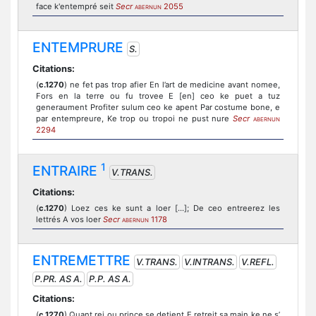
face k'entempré seit
Secr
2055
ABERNUN
ENTEMPRURE
S.
Citations:
(
c.1270
) ne fet pas trop afier En l’art de medicine avant nomee,
Fors en la terre ou fu trovee E [en] ceo ke puet a tuz
generaument Profiter sulum ceo ke apent Par costume bone, e
par entempreure, Ke trop ou tropoi ne pust nure
Secr
ABERNUN
2294
1
ENTRAIRE
V.TRANS.
Citations:
(
c.1270
) Loez ces ke sunt a loer [...]; De ceo entreerez les
lettrés A vos loer
Secr
1178
ABERNUN
ENTREMETTRE
V.TRANS.
V.INTRANS.
V.REFL.
P.PR. AS A.
P.P. AS A.
Citations:
(
c.1270
) Quant rei ou prince se detient E retreit sa main ke ne s’