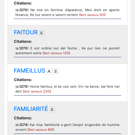
Citations:
(
c.1270
) Ne mie en feintise d’aparance, Mes dreit en aperte
fesance, Ke tuz veient e seient certein
Secr
502
ABERNUN
FAITOUR
S.
Citations:
(
c.1270
) E est ordiné issi del festre , Ke pur rien ne purreit
autrement estre
Secr
1310
ABERNUN
FAMEILLUS
A.
S.
Citations:
(
c.1270
) Home familus, ki ke ceo seit, Vin ne beive, kar fere nel
deit
Secr
2202
ABERNUN
FAMILIARITÉ
S.
Citations:
(
c.1270
) Kar trop familierté a gent Despit engendre de humme
sovent
Secr
600
ABERNUN