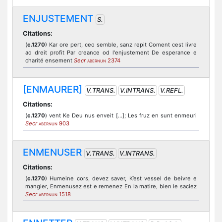
ENJUSTEMENT
S.
Citations:
(
c.1270
) Kar ore pert, ceo semble, sanz repit Coment cest livre
ad dreit profit Par creance od l'enjustement De esperance e
charité ensement
Secr
2374
ABERNUN
[ENMAURER]
V.TRANS.
V.INTRANS.
V.REFL.
Citations:
(
c.1270
) vent Ke Deu nus enveit [...]; Les fruz en sunt enmeuri
Secr
903
ABERNUN
ENMENUSER
V.TRANS.
V.INTRANS.
Citations:
(
c.1270
) Humeine cors, devez saver, K’est vessel de beivre e
mangier, Enmenusez est e remenez En la matire, bien le saciez
Secr
1518
ABERNUN