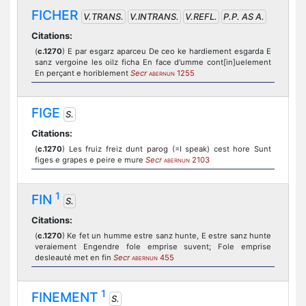
FICHER
V.TRANS.
V.INTRANS.
V.REFL.
P.P. AS A.
Citations:
(
c.1270
) E par esgarz aparceu De ceo ke hardiement esgarda E
sanz vergoine les oilz ficha En face d'umme cont[in]uelement
En perçant e horiblement
Secr
1255
ABERNUN
FIGE
S.
Citations:
(
c.1270
) Les fruiz freiz dunt parog (=I speak) cest hore Sunt
figes e grapes e peire e mure
Secr
2103
ABERNUN
1
FIN
S.
Citations:
(
c.1270
) Ke fet un humme estre sanz hunte, E estre sanz hunte
veraiement Engendre fole emprise suvent; Fole emprise
desleauté met en fin
Secr
455
ABERNUN
1
FINEMENT
S.