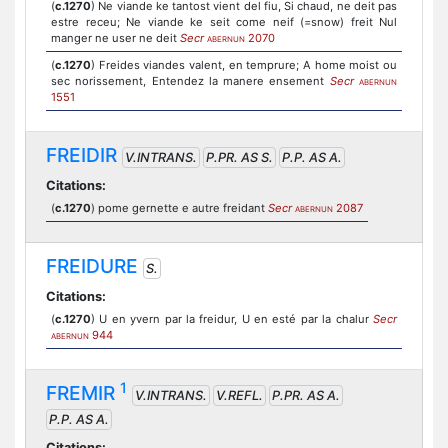
(
c.1270
) Ne viande ke tantost vient del fiu, Si chaud, ne deit pas
estre receu; Ne viande ke seit come neif (=snow) freit Nul
manger ne user ne deit
Secr
2070
ABERNUN
(
c.1270
) Freides viandes valent, en temprure; A home moist ou
sec norissement, Entendez la manere ensement
Secr
ABERNUN
1551
FREIDIR
V.INTRANS.
P.PR. AS S.
P.P. AS A.
Citations:
(
c.1270
) pome gernette e autre freidant
Secr
2087
ABERNUN
FREIDURE
S.
Citations:
(
c.1270
) U en yvern par la freidur, U en esté par la chalur
Secr
944
ABERNUN
1
FREMIR
V.INTRANS.
V.REFL.
P.PR. AS A.
P.P. AS A.
Citations: