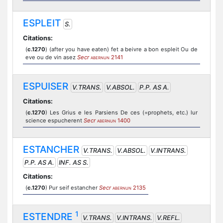
ESPLEIT
S.
Citations:
(
c.1270
) (after you have eaten) fet a beivre a bon espleit Ou de
eve ou de vin asez
Secr
2141
ABERNUN
ESPUISER
V.TRANS.
V.ABSOL.
P.P. AS A.
Citations:
(
c.1270
) Les Grius e les Parsiens De ces (=prophets, etc.) lur
science espucherent
Secr
1400
ABERNUN
ESTANCHER
V.TRANS.
V.ABSOL.
V.INTRANS.
P.P. AS A.
INF. AS S.
Citations:
(
c.1270
) Pur seif estancher
Secr
2135
ABERNUN
1
ESTENDRE
V.TRANS.
V.INTRANS.
V.REFL.