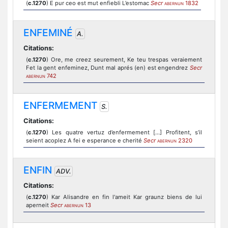
(
c.1270
) E pur ceo est mut enfiebli L’estomac
Secr
1832
ABERNUN
ENFEMINÉ
A.
Citations:
(
c.1270
) Ore, me creez seurement, Ke teu trespas veraiement
Fet la gent enfeminez, Dunt mal aprés (en) est engendrez
Secr
742
ABERNUN
ENFERMEMENT
S.
Citations:
(
c.1270
) Les quatre vertuz d’enfermement [...] Profitent, s’il
seient acoplez A fei e esperance e cherité
Secr
2320
ABERNUN
ENFIN
ADV.
Citations:
(
c.1270
) Kar Alisandre en fin l'ameit Kar graunz biens de lui
aperneit
Secr
13
ABERNUN