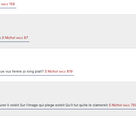
l
156
WACE
is
S Nichol
67
WACE
ue vus fereie jo long plait?
S Nichol
819
WACE
er li voleit Sur l’image qui plege esteit Qu’il tut quite le clamereit
S Nichol
75
WACE