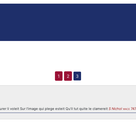
1
2
3
er li voleit Sur l’image qui plege esteit Qu’il tut quite le clamereit
S Nichol
74
WACE