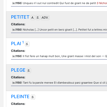
(
c.1150
) Unques n’i out nul contredit Qui fust de grant ne de petit
S Nicho
PETITET
A.
S.
ADV.
Citations:
(
c.1150
) Nicholas [...] Uncor petit en berz giseit [...]. Petitet fut a lettres m
1
PLAI
S.
Citations:
(
c.1150
) Il fist fere un hanap mult bon, Une grant masse i mist del son — Q
PLEGE
S.
Citations:
(
c.1150
) Tant fu la parole menee Et d’ambesdouz parz graantee Que si cil jur
PLEINTE
S.
Citations: