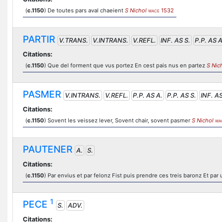
(
c.1150
) De toutes pars aval chaeient
S Nichol
1532
WACE
PARTIR
V.TRANS.
V.INTRANS.
V.REFL.
INF. AS S.
P.P. AS A
Citations:
(
c.1150
) Que del forment que vus portez En cest pais nus en partez
S Nic
PASMER
V.INTRANS.
V.REFL.
P.P. AS A.
P.P. AS S.
INF. AS
Citations:
(
c.1150
) Sovent les veissez lever, Sovent chair, sovent pasmer
S Nichol
WA
PAUTENER
A.
S.
Citations:
(
c.1150
) Par envius et par felonz Fist puis prendre ces treis baronz Et par 
1
PECE
S.
ADV.
Citations: