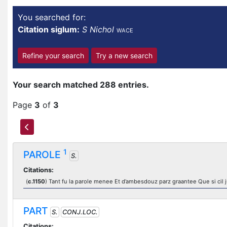
You searched for:
Citation siglum:
S Nichol
WACE
Refine your search
Try a new search
Your search matched 288 entries.
Page
3
of
3
1
PAROLE
S.
Citations:
(
c.1150
) Tant fu la parole menee Et d’ambesdouz parz graantee Que si cil jur
PART
S.
CONJ.LOC.
Citations: