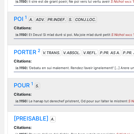
(
c.1150
) li sire est de grant poeir; Ne poi vers lui vertu aveir
S Nichol
1
WACE
1
POI
A.
ADV.
PR.INDEF.
S.
CONJ.LOC.
Citations:
(
c.1150
) Et Deus! Si m’ad duré si poi. Ma joie m’ad duré petit
S Nichol
WACE
2
PORTER
V.TRANS.
V.ABSOL.
V.REFL.
P.PR. AS A.
P.PR. 
Citations:
(
c.1150
) 'Debatu en sui malement. Rendez l’aveir ignelement!' [...] Arere un
1
POUR
S.
Citations:
(
c.1150
) Le hanap tut derechef pristrent, Od pour sur l’alter le mistrent
S N
[PREISABLE]
A.
Citations: