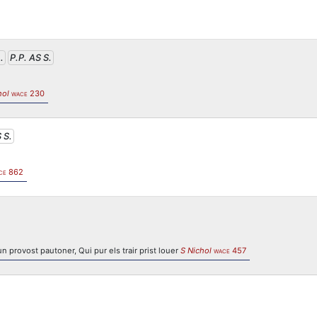
.
P.P. AS S.
hol
230
WACE
 S.
862
CE
un provost pautoner, Qui pur els trair prist louer
S Nichol
457
WACE