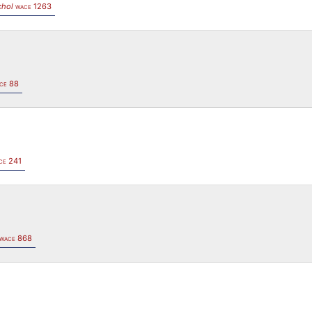
chol
1263
WACE
88
CE
241
CE
868
WACE