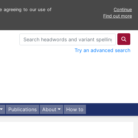
e agreeing to our use of
Continue
Find out more
Try an advanced search
Publications
About
How to