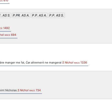
610
CE
. AS S.
P.PR. AS A.
P.P. AS A.
P.P. AS S.
1492
CE
hol
694
WACE
ambre manger me fai, Car altrement ne mangerai
S Nichol
1336
WACE
Seint Nicholas
S Nichol
734
WACE