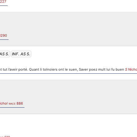
227
1290
AS S.
INF. AS S.
t tut l’aveir porté. Quant li tolnoiers ont le suen, Saver poez mult lui fu buen
S Nicho
ichol
886
WACE