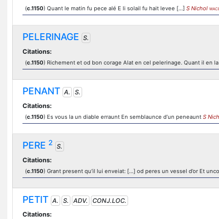
(
c.1150
) Quant le matin fu pece alé E li solail fu hait levee [...]
S Nichol
WAC
PELERINAGE
S.
Citations:
(
c.1150
) Richement et od bon corage Alat en cel pelerinage. Quant il en la c
PENANT
A.
S.
Citations:
(
c.1150
) Es vous la un diable erraunt En semblaunce d’un peneaunt
S Nich
2
PERE
S.
Citations:
(
c.1150
) Grant present qu’il lui enveiat: [...] od peres un vessel d’or Et un
PETIT
A.
S.
ADV.
CONJ.LOC.
Citations: