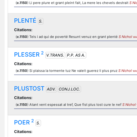
(
c.1150
) Li pere plure et grant pleint fait, La mere les chevels destrait
S Ni
PLENTÉ
S.
Citations:
(
c.1150
) Tels i ad qui de poverté Resunt venuz en grant plenté
S Nichol
WA
2
PLESSER
V.TRANS.
P.P. AS A.
Citations:
(
c.1150
) Si plaissa la tormente tuz Ne valeit guerez li plus pruz
S Nichol
WA
PLUSTOST
ADV.
CONJ.LOC.
Citations:
(
c.1150
) Atant vent espessat al tref, Que fist plus tost cure le nef
S Nichol
2
POER
S.
Citations: