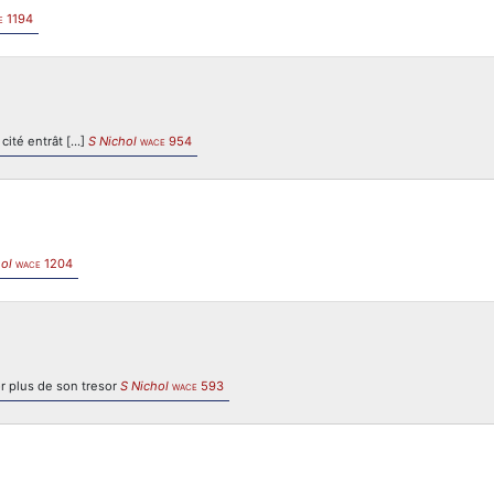
1194
E
ité entrât [...]
S Nichol
954
WACE
ol
1204
WACE
cor plus de son tresor
S Nichol
593
WACE