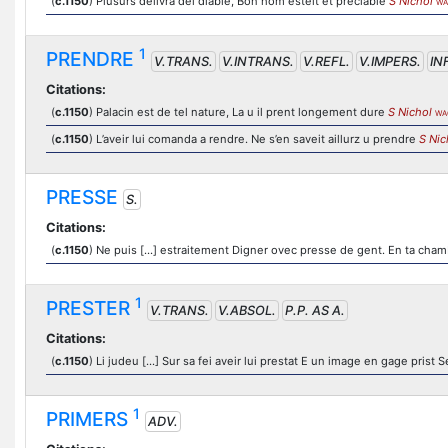
(
c.1150
) Plusurs delivra del diable, Bon hom esteit et preciable
S Nichol
WA
1
PRENDRE
V.TRANS.
V.INTRANS.
V.REFL.
V.IMPERS.
INF
Citations:
(
c.1150
) Palacin est de tel nature, La u il prent longement dure
S Nichol
WA
(
c.1150
) L’aveir lui comanda a rendre. Ne s’en saveit aillurz u prendre
S Nic
PRESSE
S.
Citations:
(
c.1150
) Ne puis [...] estraitement Digner ovec presse de gent. En ta ch
1
PRESTER
V.TRANS.
V.ABSOL.
P.P. AS A.
Citations:
(
c.1150
) Li judeu [...] Sur sa fei aveir lui prestat E un image en gage prist 
1
PRIMERS
ADV.