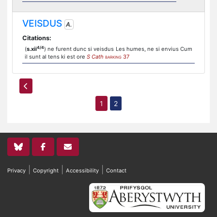
VEISDUS
A.
Citations:
4/4
(
s.xii
) ne furent dunc si veisdus Les humes, ne si envius Cum
il sunt al tens ki est ore
S Cath
37
BARKING
1
2
|
|
|
Privacy
Copyright
Accessibility
Contact