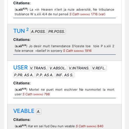
Citations:
4/4
(
s.xiii
) La =in Heaven n'iert ja nule adversité, Ne tribulance
trublance W s.xiii 4/4 de nul pensé
S Cath
1716 (var)
BARKING
2
TUN
A.POSS.
PR.POSS.
Citations:
4/4
(
s.xii
) Jo desir mult l'amendance D'iceste toe toie P s.xiii 2
fole errance =belief in sorcery
S Cath
1916
BARKING
USER
V.TRANS.
V.ABSOL.
V.INTRANS.
V.REFL.
P.PR. AS A.
P.P. AS A.
INF. AS S.
Citations:
4/4
(
s.xii
) Mortel ne puet mort eschiver Ne nunmortel la mort
user
S Cath
798
BARKING
VEABLE
A.
Citations:
4/4
(
s.xii
) Kar en sei fud Deu nun veable
S Cath
840
BARKING