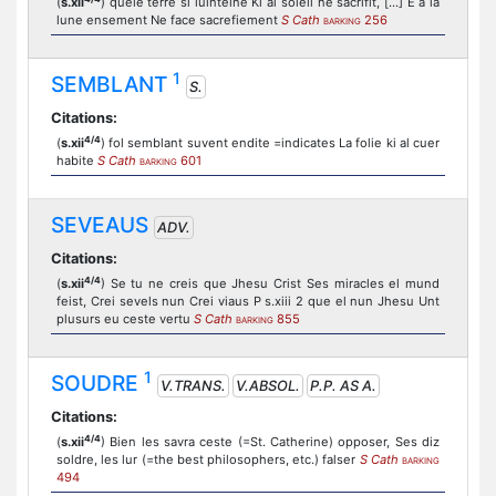
(
s.xii
) quele terre si luinteine Ki al soleil ne sacrifit, [...] E a la
lune ensement Ne face sacrefiement
S Cath
256
BARKING
1
SEMBLANT
S.
Citations:
4/4
(
s.xii
) fol semblant suvent endite =indicates La folie ki al cuer
habite
S Cath
601
BARKING
SEVEAUS
ADV.
Citations:
4/4
(
s.xii
) Se tu ne creis que Jhesu Crist Ses miracles el mund
feist, Crei sevels nun Crei viaus P s.xiii 2 que el nun Jhesu Unt
plusurs eu ceste vertu
S Cath
855
BARKING
1
SOUDRE
V.TRANS.
V.ABSOL.
P.P. AS A.
Citations:
4/4
(
s.xii
) Bien les savra ceste (=St. Catherine) opposer, Ses diz
soldre, les lur (=the best philosophers, etc.) falser
S Cath
BARKING
494