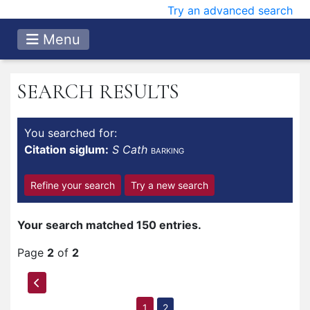
Try an advanced search
Menu
SEARCH RESULTS
You searched for:
Citation siglum:
S Cath
BARKING
Refine your search
Try a new search
Your search matched 150 entries.
Page
2
of
2
1
2