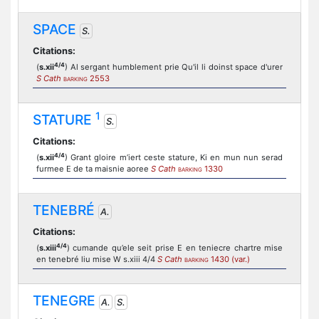
SPACE
S.
Citations:
4/4
(
s.xii
) Al sergant humblement prie Qu'il li doinst space d'urer
S Cath
2553
BARKING
1
STATURE
S.
Citations:
4/4
(
s.xii
) Grant gloire m’iert ceste stature, Ki en mun nun serad
furmee E de ta maisnie aoree
S Cath
1330
BARKING
TENEBRÉ
A.
Citations:
4/4
(
s.xiii
) cumande qu’ele seit prise E en teniecre chartre mise
en tenebré liu mise W s.xiii 4/4
S Cath
1430 (var.)
BARKING
TENEGRE
A.
S.