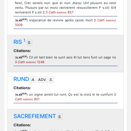
feist, Crei sevels nun que el nun Jhesu Unt plusurs eu cest
vertu. Plusurs par lui morz raviverent resusciterent P s.xiii 4/4
reviverent P s.xiii 2
S Cath
857
BARKING
4/4
(
s.xii
) esperance de revivre aprés ceste mort
S Cath
BARKING
1009
1
RIS
S.
Citations:
4/4
(
s.xii
) Cil oil tant bien te sunt asis Ki tut tens funt un sage ris
S Cath
1248
BARKING
RUND
A.
ADV.
S.
Citations:
4/4
(
s.xii
) un signe avreit tut runt; Ço est la croiz ki te cunfunt
S
Cath
901
BARKING
SACREFIEMENT
S.
Citations:
4/4