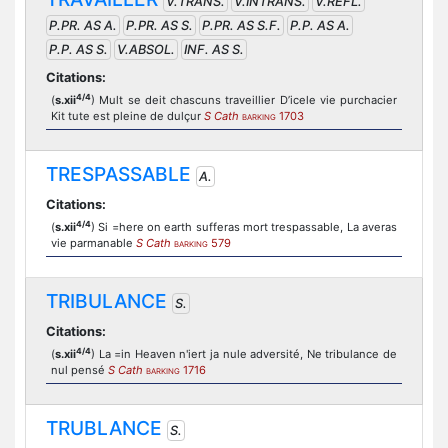
V.TRANS.
V.INTRANS.
V.REFL.
P.PR. AS A.
P.PR. AS S.
P.PR. AS S.F.
P.P. AS A.
P.P. AS S.
V.ABSOL.
INF. AS S.
Citations:
4/4
(
s.xii
) Mult se deit chascuns traveillier D’icele vie purchacier
Kit tute est pleine de dulçur
S Cath
1703
BARKING
TRESPASSABLE
A.
Citations:
4/4
(
s.xii
) Si =here on earth sufferas mort trespassable, La averas
vie parmanable
S Cath
579
BARKING
TRIBULANCE
S.
Citations:
4/4
(
s.xii
) La =in Heaven n'iert ja nule adversité, Ne tribulance de
nul pensé
S Cath
1716
BARKING
TRUBLANCE
S.