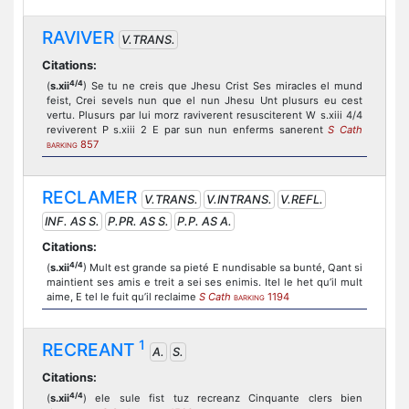
RAVIVER
V.TRANS.
Citations:
4/4
(
s.xii
) Se tu ne creis que Jhesu Crist Ses miracles el mund
feist, Crei sevels nun que el nun Jhesu Unt plusurs eu cest
vertu. Plusurs par lui morz raviverent resusciterent W s.xiii 4/4
reviverent P s.xiii 2 E par sun nun enferms sanerent
S Cath
857
BARKING
RECLAMER
V.TRANS.
V.INTRANS.
V.REFL.
INF. AS S.
P.PR. AS S.
P.P. AS A.
Citations:
4/4
(
s.xii
) Mult est grande sa pieté E nundisable sa bunté, Qant si
maintient ses amis e treit a sei ses enimis. Itel le het qu’il mult
aime, E tel le fuit qu’il reclaime
S Cath
1194
BARKING
1
RECREANT
A.
S.
Citations:
4/4
(
s.xii
) ele sule fist tuz recreanz Cinquante clers bien