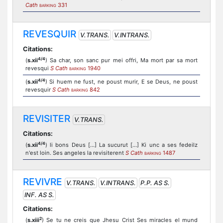
Cath
331
BARKING
REVESQUIR
V.TRANS.
V.INTRANS.
Citations:
4/4
(
s.xii
) Sa char, son sanc pur mei offri, Ma mort par sa mort
revesqui
S Cath
1940
BARKING
4/4
(
s.xii
) Si huem ne fust, ne poust murir, E se Deus, ne poust
revesquir
S Cath
842
BARKING
REVISITER
V.TRANS.
Citations:
4/4
(
s.xii
) li bons Deus [...] La sucurut [...] Ki unc a ses fedeilz
n'est loin. Ses angeles la revisiterent
S Cath
1487
BARKING
REVIVRE
V.TRANS.
V.INTRANS.
P.P. AS S.
INF. AS S.
Citations:
2
(
s.xiii
) Se tu ne creis que Jhesu Crist Ses miracles el mund