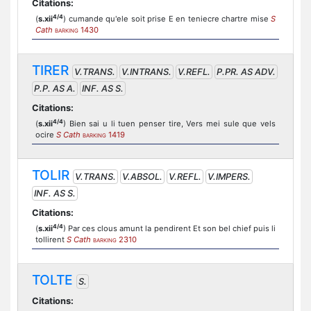
Citations:
4/4
(
s.xii
) cumande qu'ele soit prise E en teniecre chartre mise
S
Cath
1430
BARKING
TIRER
V.TRANS.
V.INTRANS.
V.REFL.
P.PR. AS ADV.
P.P. AS A.
INF. AS S.
Citations:
4/4
(
s.xii
) Bien sai u li tuen penser tire, Vers mei sule que vels
ocire
S Cath
1419
BARKING
TOLIR
V.TRANS.
V.ABSOL.
V.REFL.
V.IMPERS.
INF. AS S.
Citations:
4/4
(
s.xii
) Par ces clous amunt la pendirent Et son bel chief puis li
tollirent
S Cath
2310
BARKING
TOLTE
S.
Citations: