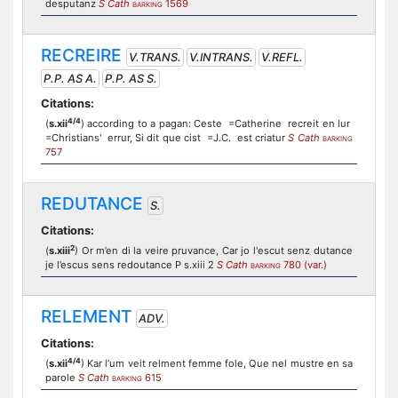
desputanz
S Cath
1569
BARKING
RECREIRE
V.TRANS.
V.INTRANS.
V.REFL.
P.P. AS A.
P.P. AS S.
Citations:
4/4
(
s.xii
) according to a pagan: Ceste =Catherine recreit en lur
=Christians' errur, Si dit que cist =J.C. est criatur
S Cath
BARKING
757
REDUTANCE
S.
Citations:
2
(
s.xiii
) Or m’en di la veire pruvance, Car jo l'escut senz dutance
je l’escus sens redoutance P s.xiii 2
S Cath
780 (var.)
BARKING
RELEMENT
ADV.
Citations:
4/4
(
s.xii
) Kar l’um veit relment femme fole, Que nel mustre en sa
parole
S Cath
615
BARKING