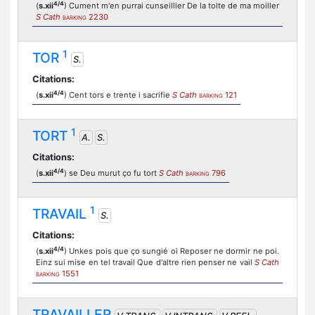
4/4
(
s.xii
) Cument m'en purrai cunseillier De la tolte de ma moiller
S Cath
2230
BARKING
1
TOR
S.
Citations:
4/4
(
s.xii
) Cent tors e trente i sacrifie
S Cath
121
BARKING
1
TORT
A.
S.
Citations:
4/4
(
s.xii
) se Deu murut ço fu tort
S Cath
796
BARKING
1
TRAVAIL
S.
Citations:
4/4
(
s.xii
) Unkes pois que ço sungié oi Reposer ne dormir ne poi.
Einz sui mise en tel travail Que d'altre rien penser ne vail
S Cath
1551
BARKING
TRAVAILLER