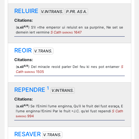
RELUIRE
V.INTRANS.
P.PR. AS A.
Citations:
4/4
(
s.xii
) S'il =the emperor ui reluist en sa purprine, Ne set se
demein iert vermine
S Cath
1647
BARKING
REOIR
V.TRANS.
Citations:
4/4
(
s.xii
) Del miracle reoid parler Del feu ki nes pot entamer
S
Cath
1505
BARKING
1
REPENDRE
V.INTRANS.
Citations:
4/4
(
s.xii
) Se l'Enimi l'ume enginna, Qu'il le fruit del fust esraça, E
l'ume enginna l'Enimi Par le fruit =J.C. qu'el fust rependi
S Cath
994
BARKING
RESAVER
V.TRANS.