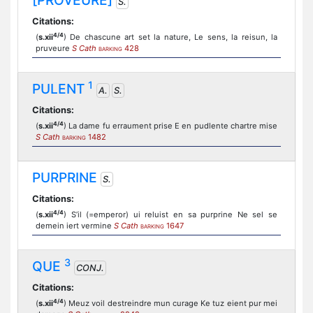
[PROVEURE]
S.
Citations:
4/4
(
s.xii
) De chascune art set la nature, Le sens, la reisun, la
pruveure
S Cath
428
BARKING
1
PULENT
A.
S.
Citations:
4/4
(
s.xii
) La dame fu erraument prise E en pudlente chartre mise
S Cath
1482
BARKING
PURPRINE
S.
Citations:
4/4
(
s.xii
) S’il (=emperor) ui reluist en sa purprine Ne sel se
demein iert vermine
S Cath
1647
BARKING
3
QUE
CONJ.
Citations:
4/4
(
s.xii
) Meuz voil destreindre mun curage Ke tuz eient pur mei