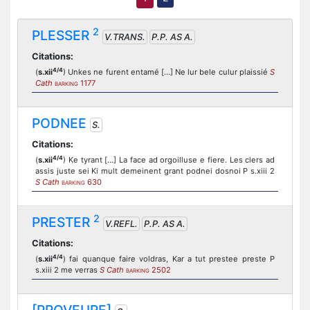
2
PLESSER
V.TRANS.
P.P. AS A.
Citations:
4/4
(
s.xii
) Unkes ne furent entamé [...] Ne lur bele culur plaissié
S
Cath
1177
BARKING
PODNEE
S.
Citations:
4/4
(
s.xii
) Ke tyrant [...] La face ad orgoilluse e fiere. Les clers ad
assis juste sei Ki mult demeinent grant podnei dosnoi P s.xiii 2
S Cath
630
BARKING
2
PRESTER
V.REFL.
P.P. AS A.
Citations:
4/4
(
s.xii
) fai quanque faire voldras, Kar a tut prestee preste P
s.xiii 2 me verras
S Cath
2502
BARKING