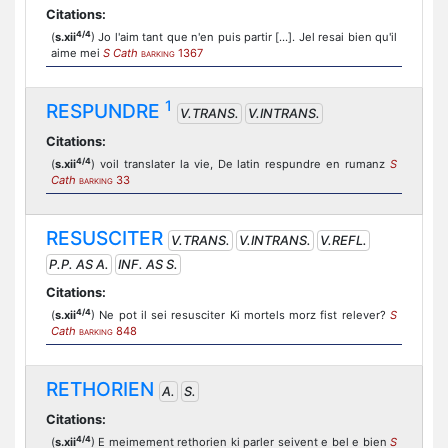
Citations:
4/4
(
s.xii
) Jo l'aim tant que n'en puis partir [...]. Jel resai bien qu'il
aime mei
S Cath
1367
BARKING
1
RESPUNDRE
V.TRANS.
V.INTRANS.
Citations:
4/4
(
s.xii
) voil translater la vie, De latin respundre en rumanz
S
Cath
33
BARKING
RESUSCITER
V.TRANS.
V.INTRANS.
V.REFL.
P.P. AS A.
INF. AS S.
Citations:
4/4
(
s.xii
) Ne pot il sei resusciter Ki mortels morz fist relever?
S
Cath
848
BARKING
RETHORIEN
A.
S.
Citations:
4/4
(
s.xii
) E meimement rethorien ki parler seivent e bel e bien
S