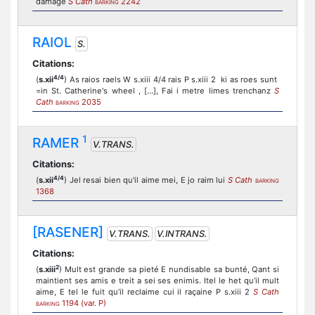
damage
S Cath
2242
BARKING
RAIOL
S.
Citations:
4/4
(
s.xii
) As raios raels W s.xiii 4/4 rais P s.xiii 2 ki as roes sunt
=in St. Catherine's wheel , [...], Fai i metre limes trenchanz
S
Cath
2035
BARKING
1
RAMER
V.TRANS.
Citations:
4/4
(
s.xii
) Jel resai bien qu'il aime mei, E jo raim lui
S Cath
BARKING
1368
[RASENER]
V.TRANS.
V.INTRANS.
Citations:
2
(
s.xiii
) Mult est grande sa pieté E nundisable sa bunté, Qant si
maintient ses amis e treit a sei ses enimis. Itel le het qu’il mult
aime, E tel le fuit qu’il reclaime cui il raçaine P s.xiii 2
S Cath
1194 (var. P)
BARKING