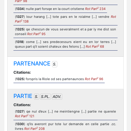
Parl
98
2
(
1334
) nulle part forsqe en la court cristiene
Rot Parl
234
(
1327
) lour harang [...] tote pars en le roialme [...] vendre
Rot
2
Parl
138
(
1325
) qe chescun de vous severalment et a par ly me dist son
2
conseil
Rot Parl
95
(
1318
) come […] ses predecessurs eient eu en lor terres […]
2
queux part q’il soient chateux des felons […]
Rot Parl
68
PARTENANCE
S.
Citations:
2
(
1325
) forspris la Riole od ses partenaunces
Rot Parl
96
PARTIE
S.
S.PL.
ADV.
Citations:
(
1327
) qe nul d’eux […] ne meintiengne […] partie ne querele
2
Rot Parl
121
(
1330
) q'ils averont pur tote lur demande en celle partie .cc.
2
livres
Rot Parl
208