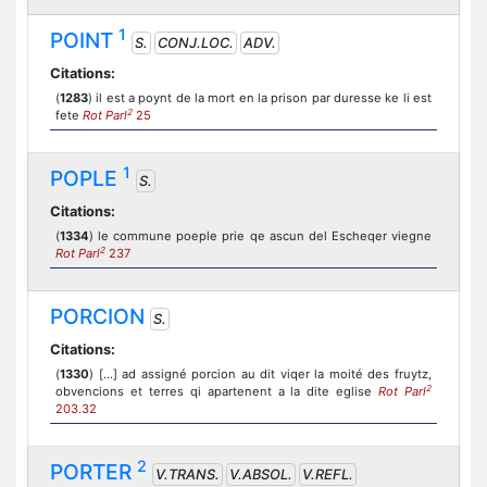
1
POINT
S.
CONJ.LOC.
ADV.
Citations:
(
1283
) il est a poynt de la mort en la prison par duresse ke li est
2
fete
Rot Parl
25
1
POPLE
S.
Citations:
(
1334
) le commune poeple prie qe ascun del Escheqer viegne
2
Rot Parl
237
PORCION
S.
Citations:
(
1330
) [...] ad assigné porcion au dit viqer la moité des fruytz,
2
obvencions et terres qi apartenent a la dite eglise
Rot Parl
203.32
2
PORTER
V.TRANS.
V.ABSOL.
V.REFL.