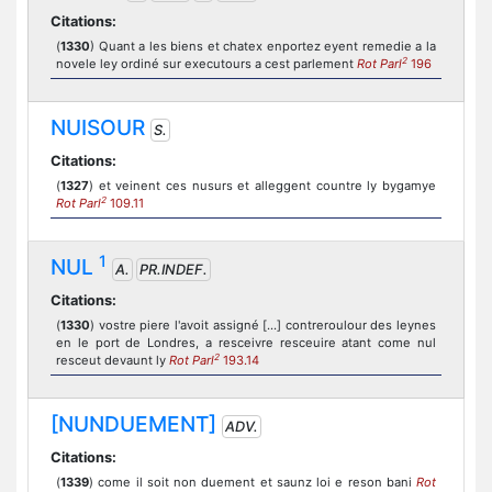
Citations:
(
1330
) Quant a les biens et chatex enportez eyent remedie a la
2
novele ley ordiné sur executours a cest parlement
Rot Parl
196
NUISOUR
S.
Citations:
(
1327
) et veinent ces nusurs et alleggent countre ly bygamye
2
Rot Parl
109.11
1
NUL
A.
PR.INDEF.
Citations:
(
1330
) vostre piere l'avoit assigné [...] contreroulour des leynes
en le port de Londres, a resceivre resceuire atant come nul
2
resceut devaunt ly
Rot Parl
193.14
[NUNDUEMENT]
ADV.
Citations:
(
1339
) come il soit non duement et saunz loi e reson bani
Rot