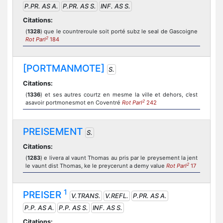
P.PR. AS A.
P.PR. AS S.
INF. AS S.
Citations:
(
1328
) que le countreroule soit porté subz le seal de Gascoigne
2
Rot Parl
184
[PORTMANMOTE]
S.
Citations:
(
1336
) et ses autres courtz en mesme la ville et dehors, c’est
2
asavoir portmonesmot en Coventré
Rot Parl
242
PREISEMENT
S.
Citations:
(
1283
) e livera al vaunt Thomas au pris par le preysement la jent
2
le vaunt dist Thomas, ke le preycerunt a demy value
Rot Parl
17
1
PREISER
V.TRANS.
V.REFL.
P.PR. AS A.
P.P. AS A.
P.P. AS S.
INF. AS S.
Citations: