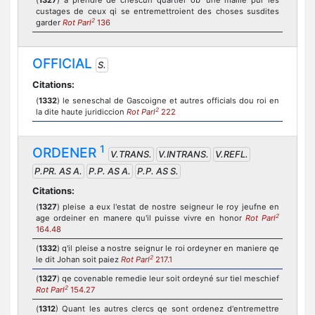
(
1327
) a prendre de chescun quartier ob’ une maille pur les
custages de ceux qi se entremettroient des choses susdites
2
garder
Rot Parl
136
OFFICIAL
S.
Citations:
(
1332
) le seneschal de Gascoigne et autres officials dou roi en
2
la dite haute juridiccion
Rot Parl
222
1
ORDENER
V.TRANS.
V.INTRANS.
V.REFL.
P.PR. AS A.
P.P. AS A.
P.P. AS S.
Citations:
(
1327
) pleise a eux l'estat de nostre seigneur le roy jeufne en
2
age ordeiner en manere qu'il puisse vivre en honor
Rot Parl
164.48
(
1332
) q'il pleise a nostre seignur le roi ordeyner en maniere qe
2
le dit Johan soit paiez
Rot Parl
217.1
(
1327
) qe covenable remedie leur soit ordeyné sur tiel meschief
2
Rot Parl
154.27
(
1312
) Quant les autres clercs qe sont ordenez d'entremettre