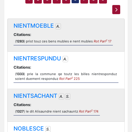
NIENTMOEBLE
A.
Citations:
2
(
1283
) prist touz ces bens mubles e nent mubles
Rot Parl
17
NIENTRESPUNDU
A.
Citations:
(
1333
) prie la commune qe toutz les billes nientresponduz
2
soient duement responduz
Rot Parl
225
NIENTSACHANT
A.
S.
Citations:
2
(
1327
) le dit Alisaundre nient sachauntz
Rot Parl
174
NOBLESCE
S.