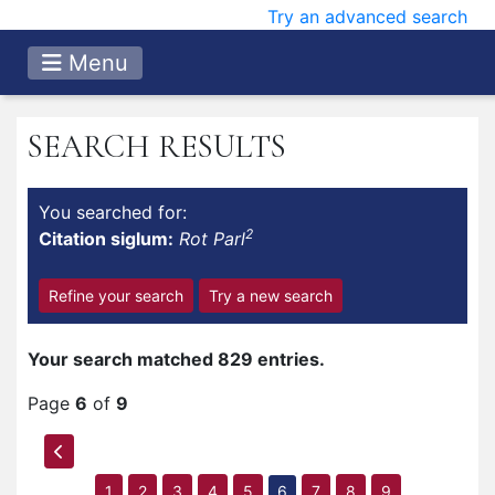
Try an advanced search
Menu
SEARCH RESULTS
You searched for:
2
Citation siglum:
Rot Parl
Refine your search
Try a new search
Your search matched 829 entries.
Page
6
of
9
1
2
3
4
5
6
7
8
9