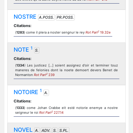
NOSTRE
A.POSS.
PR.POSS.
Citations:
2
(
1283
) come il plera a noster sengnur le rey
Rot Parl
19.32e
1
NOTE
S.
Citations:
(
1334
) Les justicez [...] soient assignez d'oir et terminer touz
maneres de felonies dont la noete demoert devers Benet de
2
Normanton
Rot Parl
239
1
NOTOIRE
A.
Citations:
(
1333
) come Johan Crabbe eit esté notorie enemye a nostre
2
seigneur le roi
Rot Parl
227.14
NOVEL
A.
ADV.
S.
S.PL.