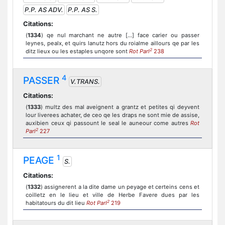
P.P. AS ADV.
P.P. AS S.
Citations:
(
1334
) qe nul marchant ne autre [...] face carier ou passer
leynes, pealx, et quirs lanutz hors du roialme aillours qe par les
2
ditz lieux ou les estaples unqore sont
Rot Parl
238
4
PASSER
V.TRANS.
Citations:
(
1333
) multz des mal aveignent a grantz et petites qi deyvent
lour liverees achater, de ceo qe les draps ne sont mie de assise,
auxibien ceux qi passount le seal le auneour come autres
Rot
2
Parl
227
1
PEAGE
S.
Citations:
(
1332
) assignerent a la dite dame un peyage et certeins cens et
coilletz en le lieu et ville de Herbe Favere dues par les
2
habitatours du dit lieu
Rot Parl
219