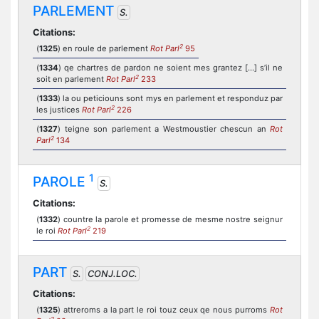
PARLEMENT
S.
Citations:
2
(
1325
) en roule de parlement
Rot Parl
95
(
1334
) qe chartres de pardon ne soient mes grantez [...] s’il ne
2
soit en parlement
Rot Parl
233
(
1333
) la ou peticiouns sont mys en parlement et responduz par
2
les justices
Rot Parl
226
(
1327
) teigne son parlement a Westmoustier chescun an
Rot
2
Parl
134
1
PAROLE
S.
Citations:
(
1332
) countre la parole et promesse de mesme nostre seignur
2
le roi
Rot Parl
219
PART
S.
CONJ.LOC.
Citations:
(
1325
) attreroms a la part le roi touz ceux qe nous purroms
Rot
2