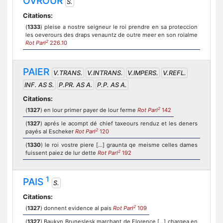
OVROUR
S.
Citations:
(
1333
) pleise a nostre seigneur le roi prendre en sa proteccion
les oeverours des draps venauntz de outre meer en son roialme
2
Rot Parl
226.10
PAIER
V.TRANS.
V.INTRANS.
V.IMPERS.
V.REFL.
INF. AS S.
P.PR. AS A.
P.P. AS A.
Citations:
2
(
1327
) en lour primer payer de lour ferme
Rot Parl
142
(
1327
) aprés le acompt dé chief taxeours renduz et les deners
2
payés al Escheker
Rot Parl
120
(
1330
) le roi vostre piere [...] graunta qe meisme celles dames
2
fuissent paiez de lur dette
Rot Parl
192
1
PAIS
S.
Citations:
2
(
1327
) donnent evidence al pais
Rot Parl
109
(
1327
) Baukyn Bruneslesk marchant de Florence [...] chargea en