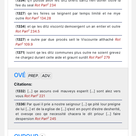
(
1334
) q'il puisse avoir les ditz briefs santz rien doner ostre la
2
fee du seal
Rot Parl
234
(
1327
) qe les feires se teignent par temps limité et ne mye
2
outre
Rot Parl
134.28
(
1334
) et qe les ditz viscontz demoergent un an entier et outre
2
Rot Parl
234.5
(
1327
) e outre par due procés seit le Viscounte atthaché
Rot
2
Parl
109.9
(
1371
) issint qe les ditz communes plus outre ne soient grevez
2
ne chargez durant celle aide et graunt surdit
Rot Parl
279
OVÉ
PREP.
ADV.
Citations:
(
1332
) [...] qe ascuns ové mauveys esperit [...] sont alez vers
2
vous
Rot Parl
221
(
1336
) Par quei il prie a nostre seignour [...] qe pité lour preigne
de lui [...] et de la eglise de [...] q'est en poynt d'estre desherité,
et ovesqe ceo qe necessité chacera le dit priour [...] faire
2
despersion
Rot Parl
245