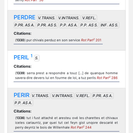
servy
Rot Parl
56
PERDRE
V.TRANS.
V.INTRANS.
V.REFL.
P.PR. AS A.
P.PR. AS S.
P.P. AS A.
P.P. AS S.
INF. AS S.
Citations:
2
(
1330
) pur chivals perduz en son service
Rot Parl
201
1
PERIL
S.
Citations:
(
1339
) serra prest a respondre a touz […] de quanque homme
2
savera dire devers lui en fourme de loi, a tuz perils
Rot Parl
286
PERIR
V.TRANS.
V.INTRANS.
V.REFL.
P.PR. AS A.
P.P. AS A.
Citations:
(
1336
) tut i fust attaché et aresteu ové les charettes et chivaux
iceles cariauntz, par quei tut cel feyn gist unqore descarié et
2
perry deyntz le bois de Willenhale
Rot Parl
244