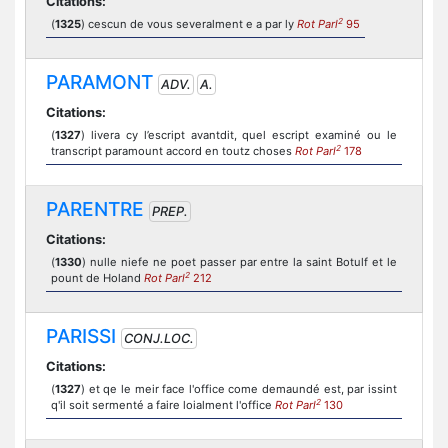
Citations:
2
(
1325
) cescun de vous severalment e a par ly
Rot Parl
95
PARAMONT
ADV.
A.
Citations:
(
1327
) livera cy l’escript avantdit, quel escript examiné ou le
2
transcript paramount accord en toutz choses
Rot Parl
178
PARENTRE
PREP.
Citations:
(
1330
) nulle niefe ne poet passer par entre la saint Botulf et le
2
pount de Holand
Rot Parl
212
PARISSI
CONJ.LOC.
Citations:
(
1327
) et qe le meir face l'office come demaundé est, par issint
2
q'il soit sermenté a faire loialment l'office
Rot Parl
130