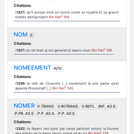
Citations:
(
1327
) qu'il puisse vivre en honor come sa royaltie et sa graunt
2
noblez demaundent
Rot Parl
164
NOM
S.
Citations:
2
(
1327
) en tel bref, qi est general et sauns noun
Rot Parl
106
NOMEEMENT
ADV.
Citations:
(
1336
) la ville de Coventre [...] nomément la une partie q'est
2
appellé Prioreshalf [...]
Rot Parl
240
NOMER
V.TRANS.
V.INTRANS.
V.REFL.
INF. AS S.
P.PR. AS S.
P.P. AS A.
P.P. AS S.
Citations:
(
1332
) ils facent ceo q'est par ceste peticion solunc la fourme
2
des lettres qe la dame deyns nomé ad du roi
Rot Parl
219