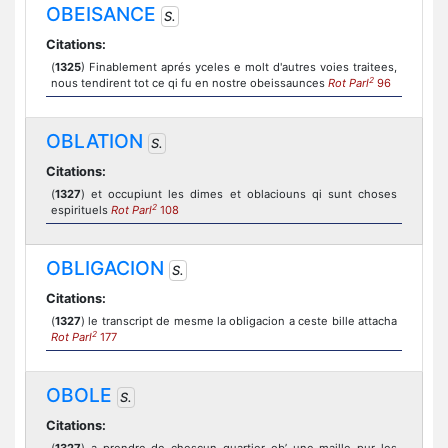
OBEISANCE
S.
Citations:
(
1325
) Finablement aprés yceles e molt d'autres voies traitees,
2
nous tendirent tot ce qi fu en nostre obeissaunces
Rot Parl
96
OBLATION
S.
Citations:
(
1327
) et occupiunt les dimes et oblaciouns qi sunt choses
2
espirituels
Rot Parl
108
OBLIGACION
S.
Citations:
(
1327
) le transcript de mesme la obligacion a ceste bille attacha
2
Rot Parl
177
OBOLE
S.
Citations: