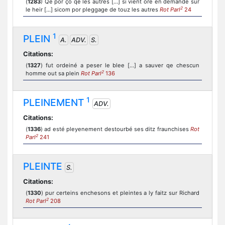
(
1283
) Qe por ço qe les autres [...] si vient ore en demande sur
2
le heir [...] sicom por pleggage de touz les autres
Rot Parl
24
1
PLEIN
A.
ADV.
S.
Citations:
(
1327
) fut ordeiné a peser le blee [...] a sauver qe chescun
2
homme out sa plein
Rot Parl
136
1
PLEINEMENT
ADV.
Citations:
(
1336
) ad esté pleyenement destourbé ses ditz fraunchises
Rot
2
Parl
241
PLEINTE
S.
Citations:
(
1330
) pur certeins enchesons et pleintes a ly faitz sur Richard
2
Rot Parl
208