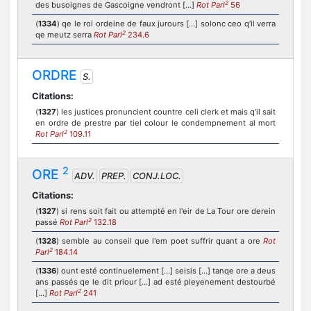
2
des busoignes de Gascoigne vendront [...]
Rot Parl
56
(
1334
) qe le roi ordeine de faux jurours [...] solonc ceo q’il verra
2
qe meutz serra
Rot Parl
234.6
ORDRE
S.
Citations:
(
1327
) les justices pronuncient countre celi clerk et mais q'il sait
en ordre de prestre par tiel colour le condempnement al mort
2
Rot Parl
109.11
2
ORE
ADV.
PREP.
CONJ.LOC.
Citations:
(
1327
) si rens soit fait ou attempté en l'eir de La Tour ore derein
2
passé
Rot Parl
132.18
(
1328
) semble au conseil que l'em poet suffrir quant a ore
Rot
2
Parl
184.14
(
1336
) ount esté continuelement [...] seisis [...] tanqe ore a deus
ans passés qe le dit priour [...] ad esté pleyenement destourbé
2
[...]
Rot Parl
241