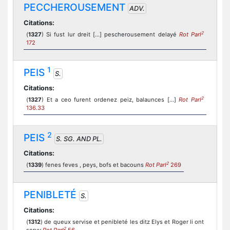
PECCHEROUSEMENT
ADV.
Citations:
2
(
1327
) Si fust lur dreit [...] pescherousement delayé
Rot Parl
172
1
PEIS
S.
Citations:
2
(
1327
) Et a ceo furent ordenez peiz, balaunces [...]
Rot Parl
136.33
2
PEIS
S. SG. AND PL.
Citations:
2
(
1339
) fenes feves , peys, bofs et bacouns
Rot Parl
269
PENIBLETÉ
S.
Citations:
(
1312
) de queux servise et penibleté les ditz Elys et Roger li ont
2