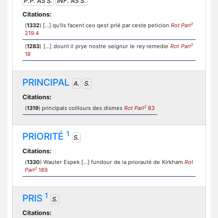
P.P. AS S.
INF. AS S.
Citations:
2
(
1332
) [...] qu'ils facent ceo qest prié par ceste peticion
Rot Parl
219.4
2
(
1283
) [...] dount il prye nostre seignur le rey remedie
Rot Parl
18
PRINCIPAL
A.
S.
Citations:
2
(
1319
) principals coillours des dismes
Rot Parl
83
1
PRIORITÉ
S.
Citations:
(
1330
) Wauter Espek [...] fundour de la priorauté de Kirkham
Rot
2
Parl
189
1
PRIS
S.
Citations: