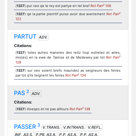
2
(
1327
) pur ceo qe le rey est partye en tel bref
Rot Parl
106
2
(
1327
) qe la partie pleintif puise avoir due averrement
Rot Parl
122
PARTUT
ADV.
Citations:
(
1327
) totes autres maneres des reitz trop estretez et artes,
2
mis[es] en la ewe de Tamise et de Medewey par tot
Rot Parl
128
(
1327
) sur ceo soient brefs maundez as seigneurs des feires
2
par tot q’ils teignent les feires
Rot Parl
134
2
PAS
ADV.
Citations:
2
(
1327
) illoeqes et ne pas aillours
Rot Parl
138
3
PASSER
V.TRANS.
V.INTRANS.
V.REFL.
INF. AS S.
P.PR. AS A.
P.P. AS A.
P.P. AS A.