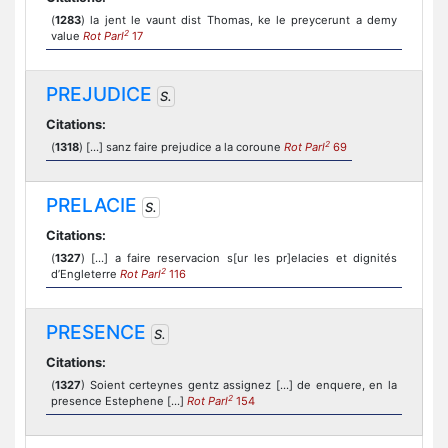
(
1283
) la jent le vaunt dist Thomas, ke le preycerunt a demy
2
value
Rot Parl
17
PREJUDICE
S.
Citations:
2
(
1318
) [...] sanz faire prejudice a la coroune
Rot Parl
69
PRELACIE
S.
Citations:
(
1327
) [...] a faire reservacion s[ur les pr]elacies et dignités
2
d’Engleterre
Rot Parl
116
PRESENCE
S.
Citations:
(
1327
) Soient certeynes gentz assignez [...] de enquere, en la
2
presence Estephene [...]
Rot Parl
154