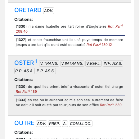
ORETARD
ADV.
Citations:
2
(
1330
) ma dame Isabelle ore tart roine d'Engleterre
Rot Parl
208.40
(
1327
) et ceste fraunchise unt ils usé puys temps de memore
2
jesqes a ore tart q'ils ount esté destourbé
Rot Parl
130.12
1
OSTER
V.TRANS.
V.INTRANS.
V.REFL.
INF. AS S.
P.P. AS A.
P.P. AS S.
Citations:
(
1330
) de quoi iles prient brief a viscounte d' oster tiel charge
2
Rot Parl
189
(
1333
) en cas ou le auneour ad mis son seal autrement qe faire
2
ne deit, q'il soit ousté pur touz jours de son office
Rot Parl
230
OUTRE
ADV.
PREP.
A.
CONJ.LOC.
Citations: