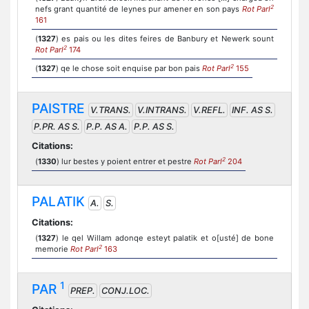
2
nefs grant quantité de leynes pur amener en son pays
Rot Parl
161
(
1327
) es pais ou les dites feires de Banbury et Newerk sount
2
Rot Parl
174
2
(
1327
) qe le chose soit enquise par bon pais
Rot Parl
155
PAISTRE
V.TRANS.
V.INTRANS.
V.REFL.
INF. AS S.
P.PR. AS S.
P.P. AS A.
P.P. AS S.
Citations:
2
(
1330
) lur bestes y poient entrer et pestre
Rot Parl
204
PALATIK
A.
S.
Citations:
(
1327
) le qel Willam adonqe esteyt palatik et o[usté] de bone
2
memorie
Rot Parl
163
1
PAR
PREP.
CONJ.LOC.