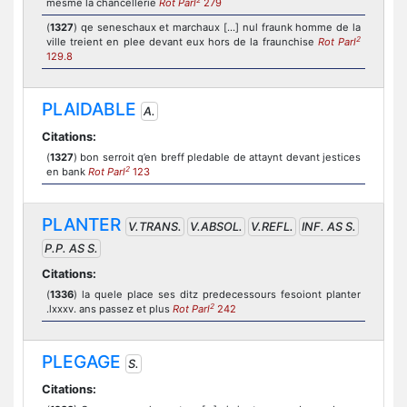
mesme la chancellerie
Rot Parl
279
(
1327
) qe seneschaux et marchaux [...] nul fraunk homme de la
2
ville treient en plee devant eux hors de la fraunchise
Rot Parl
129.8
PLAIDABLE
A.
Citations:
(
1327
) bon serroit q’en breff pledable de attaynt devant jestices
2
en bank
Rot Parl
123
PLANTER
V.TRANS.
V.ABSOL.
V.REFL.
INF. AS S.
P.P. AS S.
Citations:
(
1336
) la quele place ses ditz predecessours fesoiont planter
2
.lxxxv. ans passez et plus
Rot Parl
242
PLEGAGE
S.
Citations: