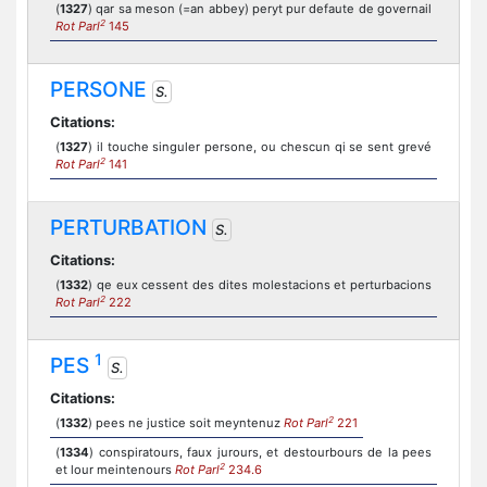
(
1327
) qar sa meson (=an abbey) peryt pur defaute de governail
2
Rot Parl
145
PERSONE
S.
Citations:
(
1327
) il touche singuler persone, ou chescun qi se sent grevé
2
Rot Parl
141
PERTURBATION
S.
Citations:
(
1332
) qe eux cessent des dites molestacions et perturbacions
2
Rot Parl
222
1
PES
S.
Citations:
2
(
1332
) pees ne justice soit meyntenuz
Rot Parl
221
(
1334
) conspiratours, faux jurours, et destourbours de la pees
2
et lour meintenours
Rot Parl
234.6