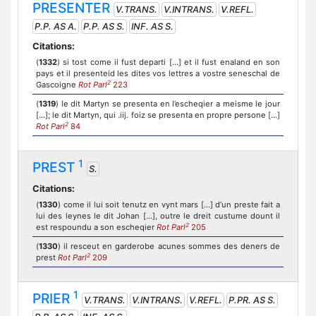
PRESENTER
V.TRANS.
V.INTRANS.
V.REFL.
P.P. AS A.
P.P. AS S.
INF. AS S.
Citations:
(
1332
) si tost come il fust departi [...] et il fust enaland en son
pays et il presenteid les dites vos lettres a vostre seneschal de
2
Gascoigne
Rot Parl
223
(
1319
) le dit Martyn se presenta en l’escheqier a meisme le jour
[...]; le dit Martyn, qui .iij. foiz se presenta en propre persone [...]
2
Rot Parl
84
1
PREST
S.
Citations:
(
1330
) come il lui soit tenutz en vynt mars [...] d’un preste fait a
lui des leynes le dit Johan [...], outre le dreit custume dount il
2
est respoundu a son escheqier
Rot Parl
205
(
1330
) il resceut en garderobe acunes sommes des deners de
2
prest
Rot Parl
209
1
PRIER
V.TRANS.
V.INTRANS.
V.REFL.
P.PR. AS S.