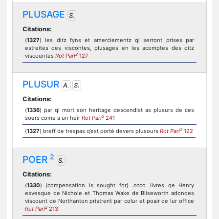
PLUSAGE
S.
Citations:
(
1327
) les ditz fyns et amerciementz qi serront prises par
estreites des viscontes, plusages en les acomptes des ditz
2
viscountes
Rot Parl
127
PLUSUR
A.
S.
Citations:
(
1336
) par qi mort son heritage descendist as plusurs de ces
2
soers come a un heir
Rot Parl
241
2
(
1327
) breff de trespas q’est porté devers plusours
Rot Parl
122
2
POER
S.
Citations:
(
1330
) (compensation is sought for) .cccc. livres qe Henry
esvesque de Nichole et Thomas Wake de Bliseworth adonqes
viscount de Northanton pristrent par colur et poair de lur office
2
Rot Parl
213