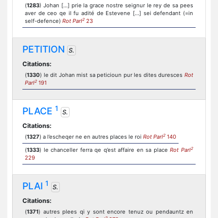
(
1283
) Johan [...] prie la grace nostre seignur le rey de sa pees
aver de ceo qe il fu adité de Estevene [...] sei defendant (=in
2
self-defence)
Rot Parl
23
PETITION
S.
Citations:
(
1330
) le dit Johan mist sa peticioun pur les dites duresces
Rot
2
Parl
191
1
PLACE
S.
Citations:
2
(
1327
) a l’escheqer ne en autres places le roi
Rot Parl
140
2
(
1333
) le chanceller ferra qe q’est affaire en sa place
Rot Parl
229
1
PLAI
S.
Citations:
(
1371
) autres plees qi y sont encore tenuz ou pendauntz en
2