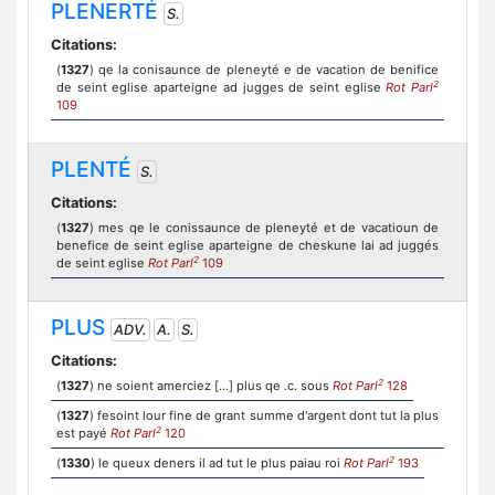
PLENERTÉ
S.
Citations:
(
1327
) qe la conisaunce de pleneyté e de vacation de benifice
2
de seint eglise aparteigne ad jugges de seint eglise
Rot Parl
109
PLENTÉ
S.
Citations:
(
1327
) mes qe le conissaunce de pleneyté et de vacatioun de
benefice de seint eglise aparteigne de cheskune lai ad juggés
2
de seint eglise
Rot Parl
109
PLUS
ADV.
A.
S.
Citations:
2
(
1327
) ne soient amerciez [...] plus qe .c. sous
Rot Parl
128
(
1327
) fesoint lour fine de grant summe d'argent dont tut la plus
2
est payé
Rot Parl
120
2
(
1330
) le queux deners il ad tut le plus paiau roi
Rot Parl
193