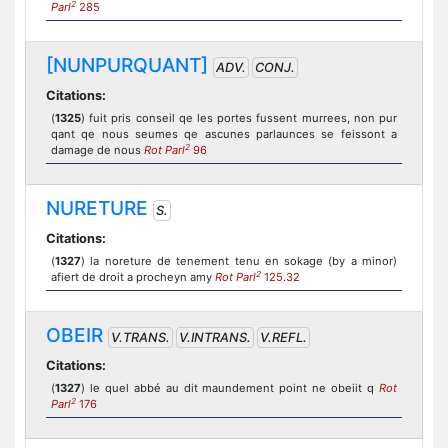
2
Parl
285
[NUNPURQUANT]
ADV.
CONJ.
Citations:
(
1325
) fuit pris conseil qe les portes fussent murrees, non pur
qant qe nous seumes qe ascunes parlaunces se feissont a
2
damage de nous
Rot Parl
96
NURETURE
S.
Citations:
(
1327
) la noreture de tenement tenu en sokage (by a minor)
2
afiert de droit a procheyn amy
Rot Parl
125.32
OBEIR
V.TRANS.
V.INTRANS.
V.REFL.
Citations:
(
1327
) le quel abbé au dit maundement point ne obeiit q
Rot
2
Parl
176