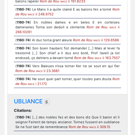
barons rapeler
Rom de Rou
ii 191.8233
WACE
(
1160-74
) Le Mans li a quite clamé E as barons l’en a torné
Rom
de Rou
ii 248.9752
WACE
(
1160-74
) En nobles dames e en beles E en corteises
dameiseles Torna son deduit e s’entente
Rom de Rou
ii
WACE
266.10261
(
1160-74
) Al duc torna grant aleure
Rom de Rou
ii 129.6586
WACE
(
1160-74
) Son boen hauberc fist demander [...] Mais al lever l’a
trestorné [...] Son chief a li dus enz boté, Prof l’aveit ja tot
endossé, ço detriers a devant torné
Rom de Rou
ii 163.7507
WACE
(
1160-74
) Vers Baieues n’osa torner Ker ne se sout en qui fier
Rom de Rou
ii 23.3681
WACE
(
1160-74
) Ne sout quel part torner, quer toutes pars douta
Rom
de Rou
i 21.172
WACE
UBLIANCE
S.
Citations:
(
1160-74
) [...] des nobles fez et des bons diz Que li baron et li
seignor Feirent de temps ancianor. Tornez fussent en oubliance
Se ne fust tant de remembrance
Rom de Rou
ii 309.15
WACE