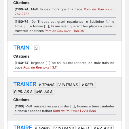
Citations:
(
1160-74
) Mult fu des morz grant la trace
Rom de Rou
i
WACE
262.2722
(
1160-74
) De Thebes est grant reparlance, e Babiloine [...] e
Troie [...] e Ninive [...]; ki ore irreit querant les places a peine i
truvereit les traces
Rom de Rou
i 164.94
WACE
1
TRAIN
S.
Citations:
(
1160-74
) largesce [...] ne sai ou est reposte, ne truiz train ne
trace
Rom de Rou
i 3.11
WACE
TRAINER
V.TRANS.
V.INTRANS.
V.REFL.
P.PR. AS A.
INF. AS S.
Citations:
(
1160
) Mult veissiez vaissals juster [...], homes a terre jambeter
e chevals rednes trainer
Rom de Rou
i 220.1584
WACE
TRAIRE
V.TRANS.
V.INTRANS.
V.REFL.
P.PR. AS S.