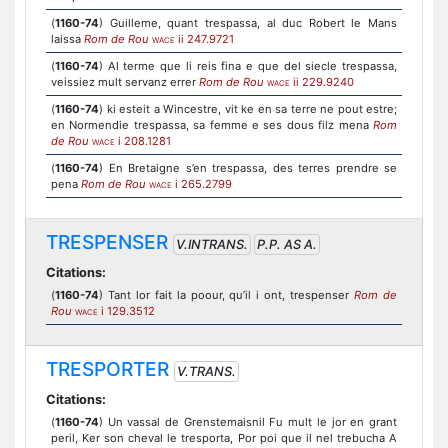
(
1160-74
) Guilleme, quant trespassa, al duc Robert le Mans
laissa
Rom de Rou
ii 247.9721
WACE
(
1160-74
) Al terme que li reis fina e que del siecle trespassa,
veissiez mult servanz errer
Rom de Rou
ii 229.9240
WACE
(
1160-74
) ki esteit a Wincestre, vit ke en sa terre ne pout estre;
en Normendie trespassa, sa femme e ses dous filz mena
Rom
de Rou
i 208.1281
WACE
(
1160-74
) En Bretaigne s’en trespassa, des terres prendre se
pena
Rom de Rou
i 265.2799
WACE
TRESPENSER
V.INTRANS.
P.P. AS A.
Citations:
(
1160-74
) Tant lor fait la poour, qu’il i ont, trespenser
Rom de
Rou
i 129.3512
WACE
TRESPORTER
V.TRANS.
Citations:
(
1160-74
) Un vassal de Grenstemaisnil Fu mult le jor en grant
peril, Ker son cheval le tresporta, Por poi que il nel trebucha A