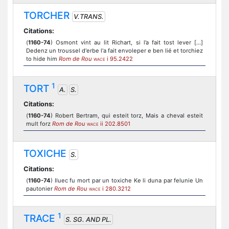
TORCHER
V.TRANS.
Citations:
(
1160-74
) Osmont vint au lit Richart, si l’a fait tost lever [...]
Dedenz un troussel d'erbe l'a fait envoleper e ben lié et torchiez
to hide him
Rom de Rou
i 95.2422
WACE
1
TORT
A.
S.
Citations:
(
1160-74
) Robert Bertram, qui esteit torz, Mais a cheval esteit
mult forz
Rom de Rou
ii 202.8501
WACE
TOXICHE
S.
Citations:
(
1160-74
) Iluec fu mort par un toxiche Ke li duna par felunie Un
pautonier
Rom de Rou
i 280.3212
WACE
1
TRACE
S. SG. AND PL.