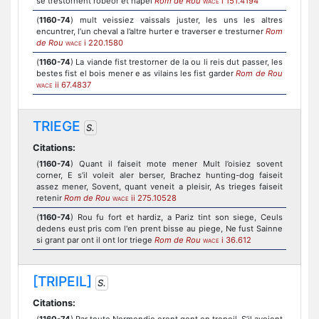
se trestornent robeor et hapel
Rom de Rou
i 151.4194
WACE
(
1160-74
) mult veissiez vaissals juster, les uns les altres
encuntrer, l’un cheval a l’altre hurter e traverser e tresturner
Rom
de Rou
i 220.1580
WACE
(
1160-74
) La viande fist trestorner de la ou li reis dut passer, les
bestes fist el bois mener e as vilains les fist garder
Rom de Rou
ii 67.4837
WACE
TRIEGE
S.
Citations:
(
1160-74
) Quant il faiseit mote mener Mult l’oisiez sovent
corner, E s’il voleit aler berser, Brachez hunting-dog faiseit
assez mener, Sovent, quant veneit a pleisir, As trieges faiseit
retenir
Rom de Rou
ii 275.10528
WACE
(
1160-74
) Rou fu fort et hardiz, a Pariz tint son siege, Ceuls
dedens eust pris com l'en prent bisse au piege, Ne fust Sainne
si grant par ont il ont lor triege
Rom de Rou
i 36.612
WACE
[TRIPEIL]
S.
Citations: