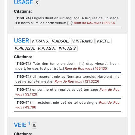
USAGE
S.
Citations:
(
1160-74
) Engleis dient en lur language, A la guise de lur usage:
‘En north alum, de north venum [...]’
Rom de Rou
i 163.54
WACE
USER
V.TRANS.
V.ABSOL.
V.INTRANS.
V.REFL.
P.PR. AS A.
P.P. AS A.
INF. AS S.
Citations:
(
1160-74
) Tute rien turne en declin: [...] drap viescist, huem
moert, fer use, fust purrist [...]
Rom de Rou
i 166.135
WACE
(
1160-74
) cil n’oserent mie as Normanz tornoier, N’avoient mie
usé ne apris tel mestier
Rom de Rou
i 121.3226
WACE
(
1160-74
) en painne et en malice as usé ton aage
Rom de Rou
i 53.1120
WACE
(
1160-74
) il n’estoient mie usé de tel ouvraingne
Rom de Rou
i 43.796
WACE
1
VEIE
S.
Citations: