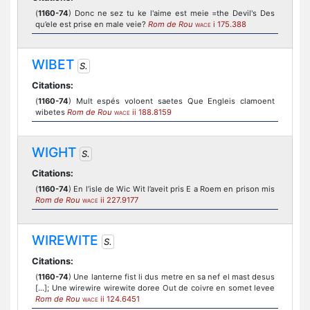
(
1160-74
) Donc ne sez tu ke l'aime est meie =the Devil's Des
qu’ele est prise en male veie?
Rom de Rou
i 175.388
WACE
WIBET
S.
Citations:
(
1160-74
) Mult espés voloent saetes Que Engleis clamoent
wibetes
Rom de Rou
ii 188.8159
WACE
WIGHT
S.
Citations:
(
1160-74
) En l’isle de Wic Wit l’aveit pris E a Roem en prison mis
Rom de Rou
ii 227.9177
WACE
WIREWITE
S.
Citations:
(
1160-74
) Une lanterne fist li dus metre en sa nef el mast desus
[...]; Une wirewire wirewite doree Out de coivre en somet levee
Rom de Rou
ii 124.6451
WACE