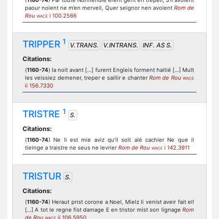
(
1160-74
) Par toute Normendie erent gent en trepeil, S’il avoient
paour noient ne m’en merveil, Quer seignor nen avoient
Rom de
Rou
i 100.2566
WACE
1
TRIPPER
V.TRANS.
V.INTRANS.
INF. AS S.
Citations:
(
1160-74
) la noit avant [...] furent Engleis forment haitié [...] Mult
les veissiez demener, treper e saillir e chanter
Rom de Rou
WACE
ii 156.7330
1
TRISTRE
S.
Citations:
(
1160-74
) Ne li est mie aviz qu’il soit alé cachier Ne que il
tieinge a traistre ne seus ne levrier
Rom de Rou
i 142.3911
WACE
TRISTUR
S.
Citations:
(
1160-74
) Heraut prist corone a Noel, Mielz li venist aveir fait el!
[...] A tot le regne fist damage E en tristor mist son lignage
Rom
de Rou
ii 106.5950
WACE