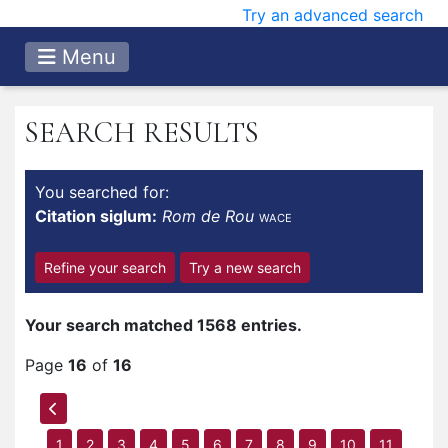
Try an advanced search
Menu
SEARCH RESULTS
You searched for:
Citation siglum:
Rom de Rou
WACE
Refine your search
Try a new search
Your search matched 1568 entries.
Page
16
of
16
1
2
3
4
5
6
7
8
9
10
11