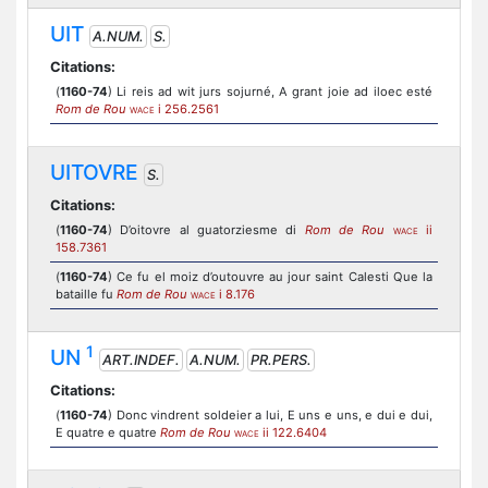
UIT
A.NUM.
S.
Citations:
(
1160-74
) Li reis ad wit jurs sojurné, A grant joie ad iloec esté
Rom de Rou
i 256.2561
WACE
UITOVRE
S.
Citations:
(
1160-74
) D’oitovre al guatorziesme di
Rom de Rou
ii
WACE
158.7361
(
1160-74
) Ce fu el moiz d’outouvre au jour saint Calesti Que la
bataille fu
Rom de Rou
i 8.176
WACE
1
UN
ART.INDEF.
A.NUM.
PR.PERS.
Citations:
(
1160-74
) Donc vindrent soldeier a lui, E uns e uns, e dui e dui,
E quatre e quatre
Rom de Rou
ii 122.6404
WACE