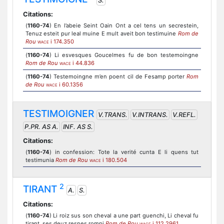
S.
Citations:
(
1160-74
) En l’abeie Seint Oain Ont a cel tens un secrestein,
Tenuz esteit pur leal muine E mult aveit bon testimuine
Rom de
Rou
i 174.350
WACE
(
1160-74
) Li esvesques Goucelmes fu de bon testemoingne
Rom de Rou
i 44.836
WACE
(
1160-74
) Testemoingne m’en poent cil de Fesamp porter
Rom
de Rou
i 60.1356
WACE
TESTIMOIGNER
V.TRANS.
V.INTRANS.
V.REFL.
P.PR. AS A.
INF. AS S.
Citations:
(
1160-74
) in confession: Tote la verité cunta E li quens tut
testimunia
Rom de Rou
i 180.504
WACE
2
TIRANT
A.
S.
Citations:
(
1160-74
) Li roiz sus son cheval a une part guenchi, Li cheval fu
tirant, ses deuz resnes rompi
Rom de Rou
i 112.2961