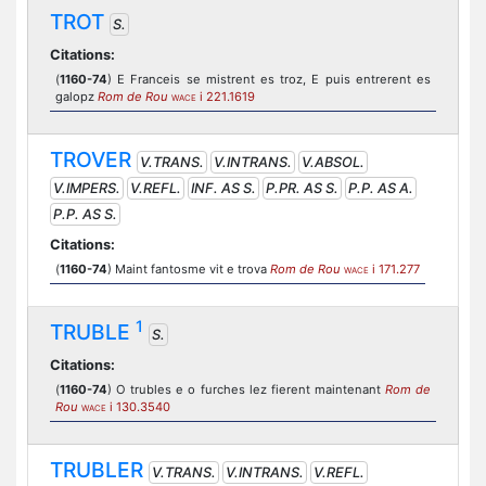
TROT
S.
Citations:
(
1160-74
) E Franceis se mistrent es troz, E puis entrerent es
galopz
Rom de Rou
i 221.1619
WACE
TROVER
V.TRANS.
V.INTRANS.
V.ABSOL.
V.IMPERS.
V.REFL.
INF. AS S.
P.PR. AS S.
P.P. AS A.
P.P. AS S.
Citations:
(
1160-74
) Maint fantosme vit e trova
Rom de Rou
i 171.277
WACE
1
TRUBLE
S.
Citations:
(
1160-74
) O trubles e o furches lez fierent maintenant
Rom de
Rou
i 130.3540
WACE
TRUBLER
V.TRANS.
V.INTRANS.
V.REFL.