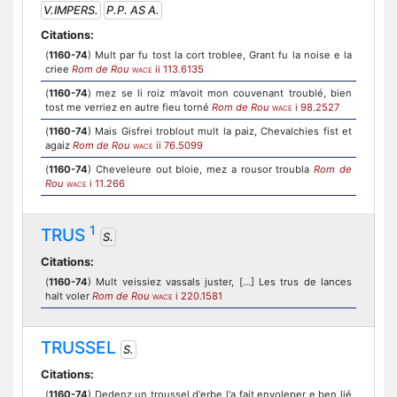
V.IMPERS.
P.P. AS A.
Citations:
(
1160-74
) Mult par fu tost la cort troblee, Grant fu la noise e la
criee
Rom de Rou
ii 113.6135
WACE
(
1160-74
) mez se li roiz m’avoit mon couvenant troublé, bien
tost me verriez en autre fieu torné
Rom de Rou
i 98.2527
WACE
(
1160-74
) Mais Gisfrei troblout mult la paiz, Chevalchies fist et
agaiz
Rom de Rou
ii 76.5099
WACE
(
1160-74
) Cheveleure out bloie, mez a rousor troubla
Rom de
Rou
i 11.266
WACE
1
TRUS
S.
Citations:
(
1160-74
) Mult veissiez vassals juster, […] Les trus de lances
halt voler
Rom de Rou
i 220.1581
WACE
TRUSSEL
S.
Citations:
(
1160-74
) Dedenz un troussel d'erbe l'a fait envoleper e ben lié