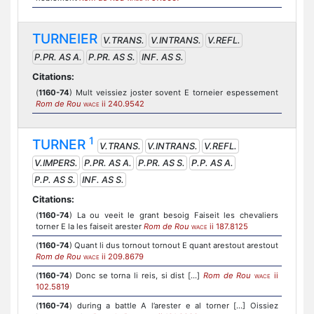
TURNEIER
V.TRANS.
V.INTRANS.
V.REFL.
P.PR. AS A.
P.PR. AS S.
INF. AS S.
Citations:
(
1160-74
) Mult veissiez joster sovent E torneier espessement
Rom de Rou
ii 240.9542
WACE
1
TURNER
V.TRANS.
V.INTRANS.
V.REFL.
V.IMPERS.
P.PR. AS A.
P.PR. AS S.
P.P. AS A.
P.P. AS S.
INF. AS S.
Citations:
(
1160-74
) La ou veeit le grant besoig Faiseit les chevaliers
torner E la les faiseit arester
Rom de Rou
ii 187.8125
WACE
(
1160-74
) Quant li dus tornout tornout E quant arestout arestout
Rom de Rou
ii 209.8679
WACE
(
1160-74
) Donc se torna li reis, si dist [...]
Rom de Rou
ii
WACE
102.5819
(
1160-74
) during a battle A l’arester e al torner [...] Oissiez