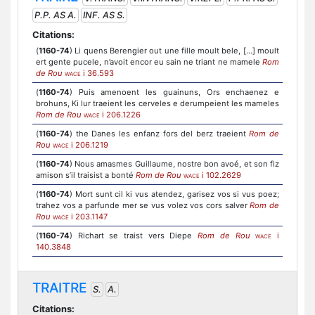
P.P. AS A.
INF. AS S.
Citations:
(
1160-74
) Li quens Berengier out une fille moult bele, [...] moult
ert gente pucele, n’avoit encor eu sain ne triant ne mamele
Rom
de Rou
i 36.593
WACE
(
1160-74
) Puis amenoent les guainuns, Ors enchaenez e
brohuns, Ki lur traeient les cerveles e derumpeient les mameles
Rom de Rou
i 206.1226
WACE
(
1160-74
) the Danes les enfanz fors del berz traeient
Rom de
Rou
i 206.1219
WACE
(
1160-74
) Nous amasmes Guillaume, nostre bon avoé, et son fiz
amison s’il traisist a bonté
Rom de Rou
i 102.2629
WACE
(
1160-74
) Mort sunt cil ki vus atendez, garisez vos si vus poez;
trahez vos a parfunde mer se vus volez vos cors salver
Rom de
Rou
i 203.1147
WACE
(
1160-74
) Richart se traist vers Diepe
Rom de Rou
i
WACE
140.3848
TRAITRE
S.
A.
Citations: