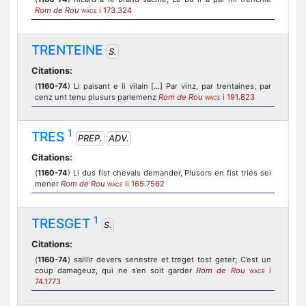
Rom de Rou
i 173.324
WACE
TRENTEINE
S.
Citations:
(
1160-74
) Li paisant e li vilain [...] Par vinz, par trentaines, par
cenz unt tenu plusurs parlemenz
Rom de Rou
i 191.823
WACE
1
TRES
PREP.
ADV.
Citations:
(
1160-74
) Li dus fist chevals demander, Plusors en fist triés sei
mener
Rom de Rou
ii 165.7562
WACE
1
TRESGET
S.
Citations:
(
1160-74
) saillir devers senestre et treget tost geter; C’est un
coup damageuz, qui ne s’en soit garder
Rom de Rou
i
WACE
74.1773