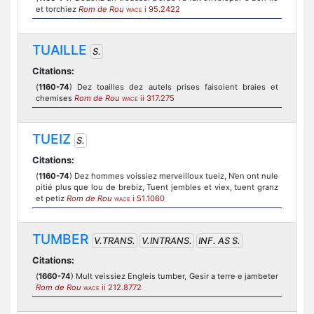
et torchiez
Rom de Rou
i 95.2422
WACE
TUAILLE
S.
Citations:
(
1160-74
) Dez toailles dez autels prises faisoient braies et
chemises
Rom de Rou
ii 317.275
WACE
TUEIZ
S.
Citations:
(
1160-74
) Dez hommes voissiez merveilloux tueiz, N’en ont nule
pitié plus que lou de brebiz, Tuent jembles et viex, tuent granz
et petiz
Rom de Rou
i 51.1060
WACE
TUMBER
V.TRANS.
V.INTRANS.
INF. AS S.
Citations:
(
1660-74
) Mult veissiez Engleis tumber, Gesir a terre e jambeter
Rom de Rou
ii 212.8772
WACE