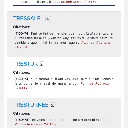
un boissun qu’il tressailli
Rom de Rou
i 199.8439
WACE
1
TRESSALÉ
A.
Citations:
(
1160-74
) Tant se tint de mengier que moult fu aflebiz, La char
fu tressalee tresalee (=wasted way, shrunk?) , le viaire paliz, Par
semblant que il fist fu de mort agehiz
Rom de Rou
i
WACE
94.2394
TRESTUR
S.
Citations:
(
1160-74
) a un trestor qu’il out veu, que Haim out un Franceis
feru, poinst le cheval de grant randon
Rom de Rou
ii
WACE
37.4035
TRESTURNEE
S.
Citations:
(
1160-74
) Les veies e les trestornees lor a Hubert bien enditees
Rom de Rou
ii 24.3708
WACE