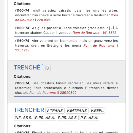
Citations:
(
1160-74
) mult veissiez vaissals juster, les uns les altres
encuntrer, l’un cheval a l’altre hurter e traverser e tresturner
Rom
de Rou
i 220.1580
WACE
(
1160-74
) As guez passer a Diepe voissiez grant estour [...] A
traverser abatent Gautier li veneour
Rom de Rou
i 141.3872
WACE
(
1160-74
) Aler voldrent en Normandie, mais un granz venz les
traversa, dreit en Bretaigne les mena
Rom de Rou
i
WACE
225.1723
1
TRENCHÉ
S.
Citations:
(
1160-74
) Ses chastels faiseit redrecier, Les murs refaire e
resforcier, Faire bretesches e quernels E trenchies devant
chastels
Rom de Rou
ii 289.10892
WACE
TRENCHER
V.TRANS.
V.INTRANS.
V.REFL.
INF. AS S.
P.PR. AS A.
P.PR. AS S.
P.P. AS A.
Citations:
(
1160-74
) Ricard a le brand sachié, Le bu li a par mi trenchié