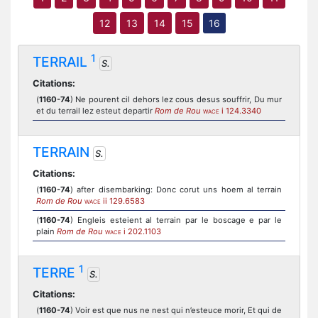
12
13
14
15
16
1
TERRAIL
S.
Citations:
(
1160-74
) Ne pourent cil dehors lez cous desus souffrir, Du mur
et du terrail lez esteut departir
Rom de Rou
i 124.3340
WACE
TERRAIN
S.
Citations:
(
1160-74
) after disembarking: Donc corut uns hoem al terrain
Rom de Rou
ii 129.6583
WACE
(
1160-74
) Engleis esteient al terrain par le boscage e par le
plain
Rom de Rou
i 202.1103
WACE
1
TERRE
S.
Citations:
(
1160-74
) Voir est que nus ne nest qui n’esteuce morir, Et qui de