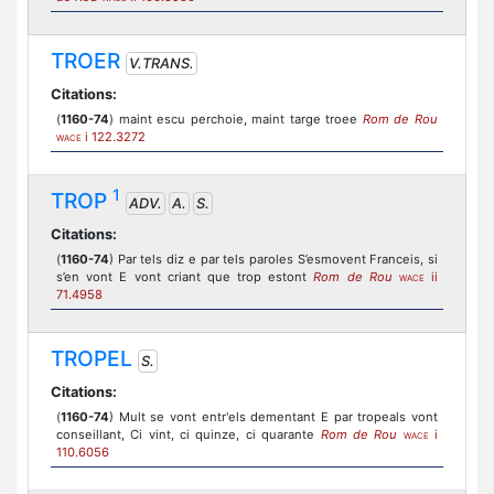
TROER
V.TRANS.
Citations:
(
1160-74
) maint escu perchoie, maint targe troee
Rom de Rou
i 122.3272
WACE
1
TROP
ADV.
A.
S.
Citations:
(
1160-74
) Par tels diz e par tels paroles S’esmovent Franceis, si
s’en vont E vont criant que trop estont
Rom de Rou
ii
WACE
71.4958
TROPEL
S.
Citations:
(
1160-74
) Mult se vont entr'els dementant E par tropeals vont
conseillant, Ci vint, ci quinze, ci quarante
Rom de Rou
i
WACE
110.6056