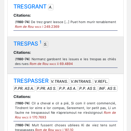
TRESGRANT
A.
Citations:
(
1160-74
) De trez grant leesce [...] Puet hom murir renablement
Rom de Rou
i 249.2369
WACE
1
TRESPAS
S.
Citations:
(
1160-74
) Normanz gardoent les issues e les trespas as chiés
des rues
Rom de Rou
ii 69.4894
WACE
TRESPASSER
V.TRANS.
V.INTRANS.
V.REFL.
P.PR. AS A.
P.PR. AS S.
P.P. AS A.
P.P. AS S.
INF. AS S.
Citations:
(
1160-74
) Cil a cheval e cil a pié, Si com il orent commencié,
Tindrent lor eirre e lor compas, Sereement, lor petit pas, Li un
l’autre ne trespassout Ne n’apreismout ne n’esloignout
Rom de
Rou
ii 170.7693
WACE
(
1160-74
) Mult fussent choses ubliees Ki de viez tens sunt
trespassees
Rom de Rou
i 161.10
WACE