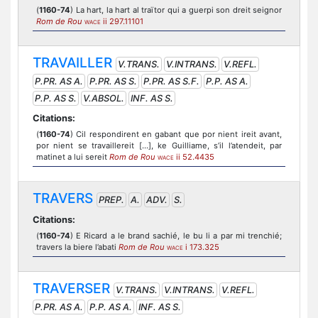
(
1160-74
) La hart, la hart al traïtor qui a guerpi son dreit seignor
Rom de Rou
ii 297.11101
WACE
TRAVAILLER
V.TRANS.
V.INTRANS.
V.REFL.
P.PR. AS A.
P.PR. AS S.
P.PR. AS S.F.
P.P. AS A.
P.P. AS S.
V.ABSOL.
INF. AS S.
Citations:
(
1160-74
) Cil respondirent en gabant que por nient ireit avant,
por nient se travaillereit [...], ke Guilliame, s’il l’atendeit, par
matinet a lui sereit
Rom de Rou
ii 52.4435
WACE
TRAVERS
PREP.
A.
ADV.
S.
Citations:
(
1160-74
) E Ricard a le brand sachié, le bu li a par mi trenchié;
travers la biere l’abati
Rom de Rou
i 173.325
WACE
TRAVERSER
V.TRANS.
V.INTRANS.
V.REFL.
P.PR. AS A.
P.P. AS A.
INF. AS S.