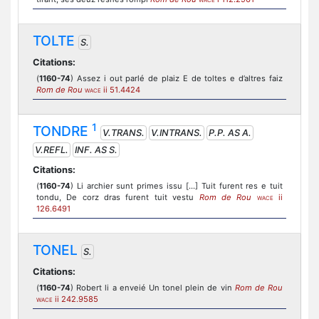
WACE
TOLTE
S.
Citations:
(
1160-74
) Assez i out parlé de plaiz E de toltes e d’altres faiz
Rom de Rou
ii 51.4424
WACE
1
TONDRE
V.TRANS.
V.INTRANS.
P.P. AS A.
V.REFL.
INF. AS S.
Citations:
(
1160-74
) Li archier sunt primes issu [...] Tuit furent res e tuit
tondu, De corz dras furent tuit vestu
Rom de Rou
ii
WACE
126.6491
TONEL
S.
Citations:
(
1160-74
) Robert li a enveié Un tonel plein de vin
Rom de Rou
ii 242.9585
WACE