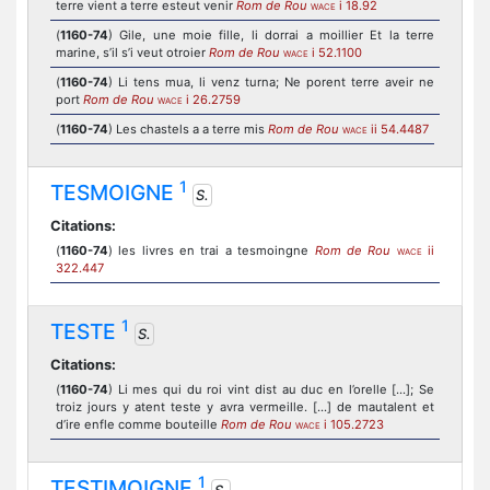
terre vient a terre esteut venir
Rom de Rou
i 18.92
WACE
(
1160-74
) Gile, une moie fille, li dorrai a moillier Et la terre
marine, s’il s’i veut otroier
Rom de Rou
i 52.1100
WACE
(
1160-74
) Li tens mua, li venz turna; Ne porent terre aveir ne
port
Rom de Rou
i 26.2759
WACE
(
1160-74
) Les chastels a a terre mis
Rom de Rou
ii 54.4487
WACE
1
TESMOIGNE
S.
Citations:
(
1160-74
) les livres en trai a tesmoingne
Rom de Rou
ii
WACE
322.447
1
TESTE
S.
Citations:
(
1160-74
) Li mes qui du roi vint dist au duc en l’orelle [...]; Se
troiz jours y atent teste y avra vermeille. [...] de mautalent et
d’ire enfle comme bouteille
Rom de Rou
i 105.2723
WACE
1
TESTIMOIGNE