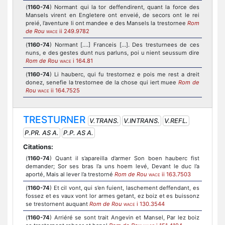
(
1160-74
) Normant qui la tor deffendirent, quant la force des
Mansels virent en Engletere ont enveié, de secors ont le rei
preié, l’aventure li ont mandee e des Mansels la trestornee
Rom
de Rou
ii 249.9782
WACE
(
1160-74
) Normant [....] Franceis [...]. Des tresturnees de ces
nuns, e des gestes dunt nus parluns, poi u nient seussum dire
Rom de Rou
i 164.81
WACE
(
1160-74
) Li hauberc, qui fu trestornez e pois me rest a dreit
donez, senefie la trestornee de la chose qui iert muee
Rom de
Rou
ii 164.7525
WACE
TRESTURNER
V.TRANS.
V.INTRANS.
V.REFL.
P.PR. AS A.
P.P. AS A.
Citations:
(
1160-74
) Quant il s’apareilla d’armer Son boen hauberc fist
demander; Sor ses bras l’a uns hoem levé, Devant le duc l’a
aporté, Mais al lever l’a trestorné
Rom de Rou
ii 163.7503
WACE
(
1160-74
) Et cil vont, qui s’en fuient, laschement deffendant, es
fossez et es vaux vont lor armes getant, ez boiz et es buissonz
se trestornent auquant
Rom de Rou
i 130.3544
WACE
(
1160-74
) Arriéré se sont trait Angevin et Mansel, Par lez boiz