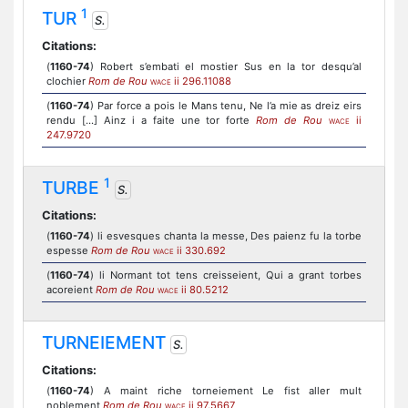
1
TUR
S.
Citations:
(
1160-74
) Robert s’embati el mostier Sus en la tor desqu’al
clochier
Rom de Rou
ii 296.11088
WACE
(
1160-74
) Par force a pois le Mans tenu, Ne l’a mie as dreiz eirs
rendu [...] Ainz i a faite une tor forte
Rom de Rou
ii
WACE
247.9720
1
TURBE
S.
Citations:
(
1160-74
) li esvesques chanta la messe, Des paienz fu la torbe
espesse
Rom de Rou
ii 330.692
WACE
(
1160-74
) li Normant tot tens creisseient, Qui a grant torbes
acoreient
Rom de Rou
ii 80.5212
WACE
TURNEIEMENT
S.
Citations:
(
1160-74
) A maint riche torneiement Le fist aller mult
noblement
Rom de Rou
ii 97.5667
WACE