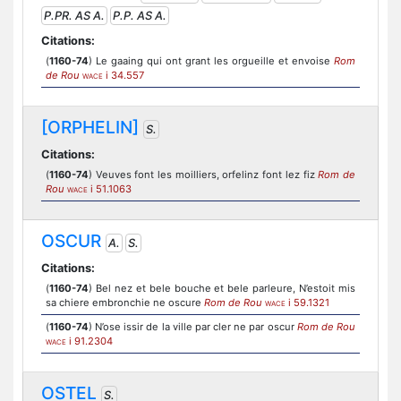
P.PR. AS A.
P.P. AS A.
Citations:
(
1160-74
) Le gaaing qui ont grant les orgueille et envoise
Rom
de Rou
i 34.557
WACE
[ORPHELIN]
S.
Citations:
(
1160-74
) Veuves font les moilliers, orfelinz font lez fiz
Rom de
Rou
i 51.1063
WACE
OSCUR
A.
S.
Citations:
(
1160-74
) Bel nez et bele bouche et bele parleure, N’estoit mis
sa chiere embronchie ne oscure
Rom de Rou
i 59.1321
WACE
(
1160-74
) N’ose issir de la ville par cler ne par oscur
Rom de Rou
i 91.2304
WACE
OSTEL
S.