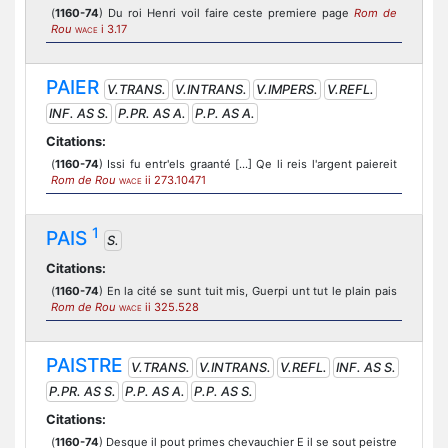
(
1160-74
) Du roi Henri voil faire ceste premiere page
Rom de
Rou
i 3.17
WACE
PAIER
V.TRANS.
V.INTRANS.
V.IMPERS.
V.REFL.
INF. AS S.
P.PR. AS A.
P.P. AS A.
Citations:
(
1160-74
) Issi fu entr'els graanté [...] Qe li reis l'argent paiereit
Rom de Rou
ii 273.10471
WACE
1
PAIS
S.
Citations:
(
1160-74
) En la cité se sunt tuit mis, Guerpi unt tut le plain pais
Rom de Rou
ii 325.528
WACE
PAISTRE
V.TRANS.
V.INTRANS.
V.REFL.
INF. AS S.
P.PR. AS S.
P.P. AS A.
P.P. AS S.
Citations:
(
1160-74
) Desque il pout primes chevauchier E il se sout peistre