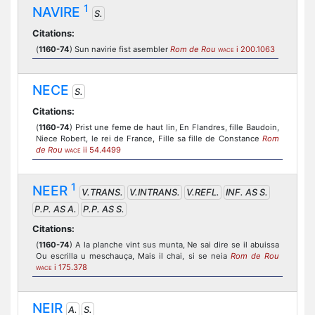
1
NAVIRE
S.
Citations:
(
1160-74
) Sun navirie fist asembler
Rom de Rou
i 200.1063
WACE
NECE
S.
Citations:
(
1160-74
) Prist une feme de haut lin, En Flandres, fille Baudoin,
Niece Robert, le rei de France, Fille sa fille de Constance
Rom
de Rou
ii 54.4499
WACE
1
NEER
V.TRANS.
V.INTRANS.
V.REFL.
INF. AS S.
P.P. AS A.
P.P. AS S.
Citations:
(
1160-74
) A la planche vint sus munta, Ne sai dire se il abuissa
Ou escrilla u meschauça, Mais il chai, si se neia
Rom de Rou
i 175.378
WACE
NEIR
A.
S.