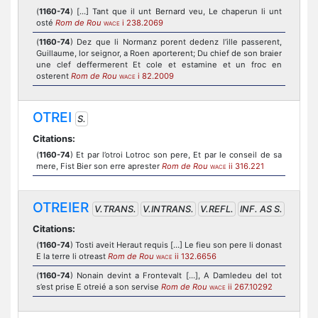
(
1160-74
) [...] Tant que il unt Bernard veu, Le chaperun li unt
osté
Rom de Rou
i 238.2069
WACE
(
1160-74
) Dez que li Normanz porent dedenz l’ille passerent,
Guillaume, lor seignor, a Roen aporterent; Du chief de son braier
une clef deffermerent Et cole et estamine et un froc en
osterent
Rom de Rou
i 82.2009
WACE
OTREI
S.
Citations:
(
1160-74
) Et par l’otroi Lotroc son pere, Et par le conseil de sa
mere, Fist Bier son erre aprester
Rom de Rou
ii 316.221
WACE
OTREIER
V.TRANS.
V.INTRANS.
V.REFL.
INF. AS S.
Citations:
(
1160-74
) Tosti aveit Heraut requis [...] Le fieu son pere li donast
E la terre li otreast
Rom de Rou
ii 132.6656
WACE
(
1160-74
) Nonain devint a Frontevalt [...], A Damledeu del tot
s’est prise E otreié a son servise
Rom de Rou
ii 267.10292
WACE