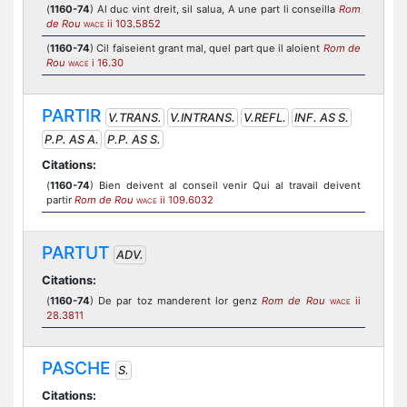
(
1160-74
) Al duc vint dreit, sil salua, A une part li conseilla
Rom
de Rou
ii 103.5852
WACE
(
1160-74
) Cil faiseient grant mal, quel part que il aloient
Rom de
Rou
i 16.30
WACE
PARTIR
V.TRANS.
V.INTRANS.
V.REFL.
INF. AS S.
P.P. AS A.
P.P. AS S.
Citations:
(
1160-74
) Bien deivent al conseil venir Qui al travail deivent
partir
Rom de Rou
ii 109.6032
WACE
PARTUT
ADV.
Citations:
(
1160-74
) De par toz manderent lor genz
Rom de Rou
ii
WACE
28.3811
PASCHE
S.
Citations: