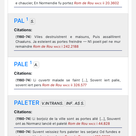
e chaucier, En Normendie fu portez
Rom de Rou
ii 20.3602
WACE
1
PAL
S.
Citations:
(
1160-74
) Viles destruistrent e maisuns, Puis assaillirent
Chaaluns. Ja esteient as portes freindre — N’i poeit pel ne mur
remaindre
Rom de Rou
i 242.2188
WACE
1
PALE
A.
Citations:
(
1160-74
) Li cuvertr malade se faint [...], Sovent iert palle,
sovent iert pers
Rom de Rou
ii 326.577
WACE
PALETER
V.INTRANS.
INF. AS S.
Citations:
(
1160-74
) Li borjoiz de la ville sont as portes allé [...], Souvent
ont as Normanz lancié et paleté
Rom de Rou
i 44.828
WACE
(
1160-74
) Suvent veissiez fors paleter les serjanz Od fundes e