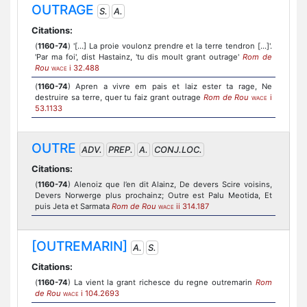
OUTRAGE
S.
A.
Citations:
(
1160-74
) '[...] La proie voulonz prendre et la terre tendron [...]'.
'Par ma foi', dist Hastainz, 'tu dis moult grant outrage'
Rom de
Rou
i 32.488
WACE
(
1160-74
) Apren a vivre em pais et laiz ester ta rage, Ne
destruire sa terre, quer tu faiz grant outrage
Rom de Rou
i
WACE
53.1133
OUTRE
ADV.
PREP.
A.
CONJ.LOC.
Citations:
(
1160-74
) Alenoiz que l’en dit Alainz, De devers Scire voisins,
Devers Norwerge plus prochainz; Outre est Palu Meotida, Et
puis Jeta et Sarmata
Rom de Rou
ii 314.187
WACE
[OUTREMARIN]
A.
S.
Citations:
(
1160-74
) La vient la grant richesce du regne outremarin
Rom
de Rou
i 104.2693
WACE