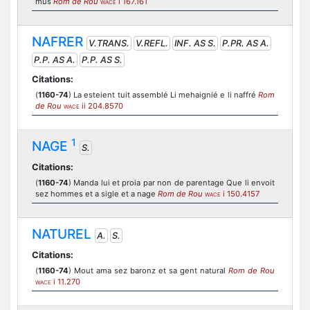
mus
Rom de Rou
i 167.161
WACE
NAFRER
V.TRANS.
V.REFL.
INF. AS S.
P.PR. AS A.
P.P. AS A.
P.P. AS S.
Citations:
(
1160-74
) La esteient tuit assemblé Li mehaignié e li naffré
Rom
de Rou
ii 204.8570
WACE
1
NAGE
S.
Citations:
(
1160-74
) Manda lui et proia par non de parentage Que li envoit
sez hommes et a sigle et a nage
Rom de Rou
i 150.4157
WACE
NATUREL
A.
S.
Citations:
(
1160-74
) Mout ama sez baronz et sa gent natural
Rom de Rou
i 11.270
WACE