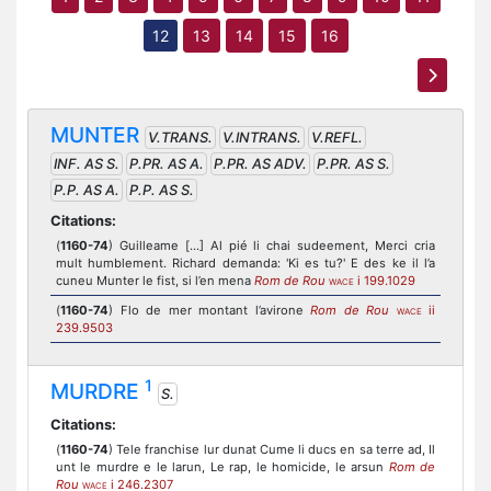
12
13
14
15
16
MUNTER
V.TRANS.
V.INTRANS.
V.REFL.
INF. AS S.
P.PR. AS A.
P.PR. AS ADV.
P.PR. AS S.
P.P. AS A.
P.P. AS S.
Citations:
(
1160-74
) Guilleame [...] Al pié li chai sudeement, Merci cria
mult humblement. Richard demanda: 'Ki es tu?' E des ke il l’a
cuneu Munter le fist, si l’en mena
Rom de Rou
i 199.1029
WACE
(
1160-74
) Flo de mer montant l’avirone
Rom de Rou
ii
WACE
239.9503
1
MURDRE
S.
Citations:
(
1160-74
) Tele franchise lur dunat Cume li ducs en sa terre ad, Il
unt le murdre e le larun, Le rap, le homicide, le arsun
Rom de
Rou
i 246.2307
WACE