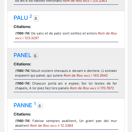
od ars e od haches trenchanz
Rom de Rou
i 125.3363
WACE
2
PALU
S.
Citations:
(
1160-74
) De sanc et de paliz sont soilliez et entors
Rom de Rou
i 123.3297
WACE
PANEL
S.
Citations:
(
1160-74
) Moult occient chevauls e devant e derriere. Li estraier
enparent qui panel, qui suiere
Rom de Rou
i 143.3942
WACE
(
1160-74
) Chascun porta arc e espee; Sor lor testes de fer
chapels, A lor piez liez lors panels
Rom de Rou
ii 170.7672
WACE
1
PANNE
S.
Citations:
(
1160-74
) Faleise sempres asailirent, Un grant pan del mur
abatirent
Rom de Rou
ii 12.3384
WACE