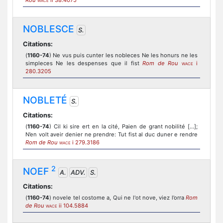
Rou
ii 38.4075
WACE
NOBLESCE
S.
Citations:
(
1160-74
) Ne vus puis cunter les nobleces Ne les honurs ne les
simpleces Ne les despenses que il fist
Rom de Rou
i
WACE
280.3205
NOBLETÉ
S.
Citations:
(
1160-74
) Cil ki sire ert en la cité, Paien de grant nobilité [...];
N’en volt aveir denier ne prendre: Tut fist al duc duner e rendre
Rom de Rou
i 279.3186
WACE
2
NOEF
A.
ADV.
S.
Citations:
(
1160-74
) novele tel costome a, Qui ne l'ot nove, viez l’orra
Rom
de Rou
ii 104.5884
WACE