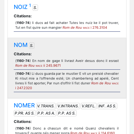
1
NOIZ
S.
Citations:
(
1160-74
) li ducs ad fait achater Tutes les nuiz ke il pot truver,
Tut en fist quire sun mangier
Rom de Rou
i 276.3104
WACE
NOM
S.
Citations:
(
1160-74
) En nom de gage li livrast Aveir desus donc il esrast
Rom de Rou
ii 245.9671
WACE
(
1160-74
) Li ducs guarda par le mustier E vit un preisié chevalier
Ki n’out mie a l'offrende esté; Un chamberleng ad apelé, Cent
livres li fist aporter, Par nun d'offrir li fist duner
Rom de Rou
WACE
i 247.2320
NOMER
V.TRANS.
V.INTRANS.
V.REFL.
INF. AS S.
P.PR. AS S.
P.P. AS A.
P.P. AS S.
Citations:
(
1160-74
) Donc a chascun dit e nomé Quanz chevaliers il
trovera E quante nés mener porra
Rom de Rou
ii 114.6160
WACE