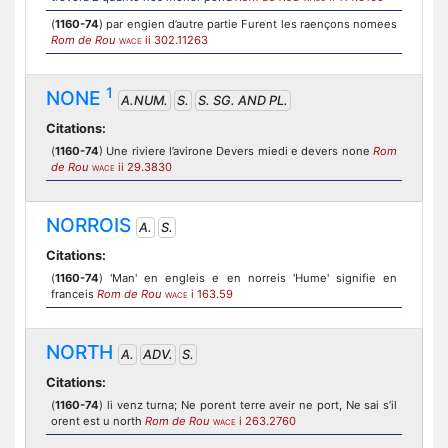
(
1160-74
) par engien d’autre partie Furent les raençons nomees
Rom de Rou
ii 302.11263
WACE
1
NONE
A.NUM.
S.
S. SG. AND PL.
Citations:
(
1160-74
) Une riviere l’avirone Devers miedi e devers none
Rom
de Rou
ii 29.3830
WACE
NORROIS
A.
S.
Citations:
(
1160-74
) 'Man' en engleis e en norreis 'Hume' signifie en
franceis
Rom de Rou
i 163.59
WACE
NORTH
A.
ADV.
S.
Citations:
(
1160-74
) li venz turna; Ne porent terre aveir ne port, Ne sai s’il
orent est u north
Rom de Rou
i 263.2760
WACE