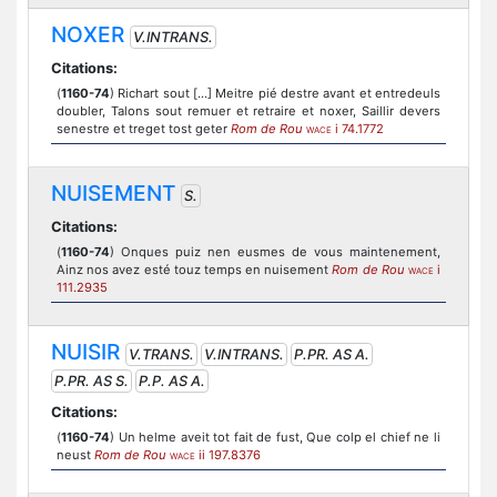
NOXER
V.INTRANS.
Citations:
(
1160-74
) Richart sout [...] Meitre pié destre avant et entredeuls
doubler, Talons sout remuer et retraire et noxer, Saillir devers
senestre et treget tost geter
Rom de Rou
i 74.1772
WACE
NUISEMENT
S.
Citations:
(
1160-74
) Onques puiz nen eusmes de vous maintenement,
Ainz nos avez esté touz temps en nuisement
Rom de Rou
i
WACE
111.2935
NUISIR
V.TRANS.
V.INTRANS.
P.PR. AS A.
P.PR. AS S.
P.P. AS A.
Citations:
(
1160-74
) Un helme aveit tot fait de fust, Que colp el chief ne li
neust
Rom de Rou
ii 197.8376
WACE