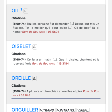
1
OIL
S.
Citations:
(
1160-74
) Toz les corsainz fist demander [...] Desus out mis un
filatiere, Tot le meillor qu’il pout eslire [...] 'Oil de boef' l’ai oi
nomer
Rom de Rou
ii 98.5694
WACE
OISELET
S.
Citations:
(
1160-74
) Ce fu a un matin [...], Que li oiselez chantent et la
rose est florie
Rom de Rou
i 119.3184
WACE
OREILLE
S.
Citations:
(
1160-74
) A plusors ont trenchiez et oreilles et piez
Rom de Rou
i 38.648
WACE
ORGUILLER
V.TRANS.
V.INTRANS.
V.REFL.