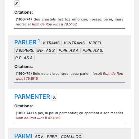
S.
Citations:
(
1160-74
) Ses chastels fist toz enforcier, Fossez parer, murs
redrecier
Rom de Rou
ii 78.5152
WACE
1
PARLER
V.TRANS.
V.INTRANS.
V.REFL.
V.IMPERS.
INF. AS S.
P.PR. AS A.
P.PR. AS S.
P.P. AS A.
Citations:
(
1160-74
) Bele estoit la contree, beau parler i fesoit
Rom de Rou
i 79.1916
WACE
PARMENTER
S.
Citations:
(
1160-74
) La pel, la pel al parmentier, ço apartient a son mestier
Rom de Rou
ii 47.4319
WACE
PARMI
ADV.
PREP.
CONJ.LOC.