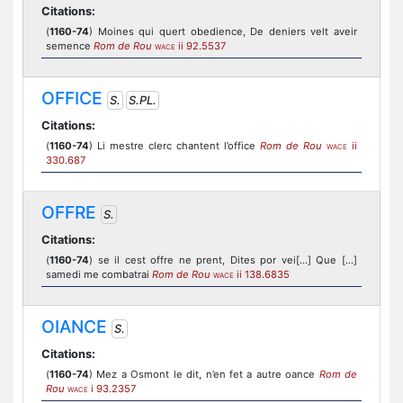
Citations:
(
1160-74
) Moines qui quert obedience, De deniers velt aveir
semence
Rom de Rou
ii 92.5537
WACE
OFFICE
S.
S.PL.
Citations:
(
1160-74
) Li mestre clerc chantent l’office
Rom de Rou
ii
WACE
330.687
OFFRE
S.
Citations:
(
1160-74
) se il cest offre ne prent, Dites por vei[...] Que [...]
samedi me combatrai
Rom de Rou
ii 138.6835
WACE
OIANCE
S.
Citations:
(
1160-74
) Mez a Osmont le dit, n’en fet a autre oance
Rom de
Rou
i 93.2357
WACE