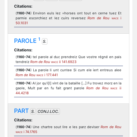
Citations:
(
1160-74
) Environ euls lez =horses ont tout en cerne tuez Et
parmie escorchiez et lez cuirs reversez
Rom de Rou
i
WACE
50.1031
1
PAROLE
S.
Citations:
(
1160-74
) tel parole al duc prendreiz Que vostre régné en pais
tendreiz
Rom de Rou
ii 141.6923
WACE
(
1160-74
) La parole li unt cuntee Si cum ele iert entreus alee
Rom de Rou
i 177.441
WACE
(
1160-74
) Al jor qu'i[l] vint de la bataille [...] Fu trovez morz en la
gaole, Mult par en fu fait grant parole
Rom de Rou
ii
WACE
44.4218
PART
S.
CONJ.LOC.
Citations:
(
1160-74
) Une chartre sout lire e les parz deviser
Rom de Rou
i 74.1765
WACE