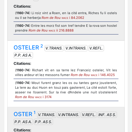
Citations:
(
1160-74
) Li roiz vint a Roen, en la cité entra, Riches fu li ostels
ou il se herberja
Rom de Rou
i 84.2062
WACE
(
1160-74
) Entre les morz fist son tref tendre E la rova son hostel
prendre
Rom de Rou
ii 216.8888
WACE
2
OSTELER
V.TRANS.
V.INTRANS.
V.REFL.
P.P. AS A.
Citations:
(
1160-74
) Richart vit en sa terre lez Franceiz osteler, Vit les
villes ardeur et lez messons fumer
Rom de Rou
i 146.4025
WACE
(
1160-74
) Mout furent granz les os ou tantes genz jousterent,
La tere au duc Huon en touz pais gasterent, La cité estoit forte,
asseer ne l’oserent. Sur la rive d’Andele une nuit s’ostelerent
Rom de Rou
i 3174
WACE
1
OSTER
V.TRANS.
V.INTRANS.
V.REFL.
INF. AS S.
P.P. AS A.
P.P. AS S.
Citations: