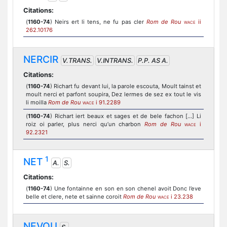
Citations:
(
1160-74
) Neirs ert li tens, ne fu pas cler
Rom de Rou
ii
WACE
262.10176
NERCIR
V.TRANS.
V.INTRANS.
P.P. AS A.
Citations:
(
1160-74
) Richart fu devant lui, la parole escouta, Moult tainst et
moult nerci et parfont soupira, Dez lermes de sez ex tout le vis
li moilla
Rom de Rou
i 91.2289
WACE
(
1160-74
) Richart iert beaux et sages et de bele fachon [...] Li
roiz oi parler, plus nerci qu’un charbon
Rom de Rou
i
WACE
92.2321
1
NET
A.
S.
Citations:
(
1160-74
) Une fontainne en son en son chenel avoit Donc l’eve
belle et clere, nete et sainne coroit
Rom de Rou
i 23.238
WACE
NEVOU