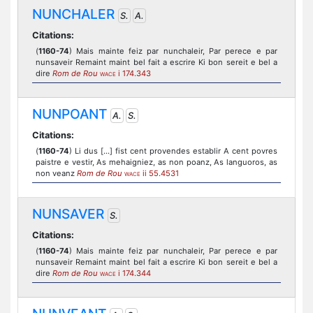
NUNCHALER
S.
A.
Citations:
(
1160-74
) Mais mainte feiz par nunchaleir, Par perece e par
nunsaveir Remaint maint bel fait a escrire Ki bon sereit e bel a
dire
Rom de Rou
i 174.343
WACE
NUNPOANT
A.
S.
Citations:
(
1160-74
) Li dus [...] fist cent provendes establir A cent povres
paistre e vestir, As mehaigniez, as non poanz, As languoros, as
non veanz
Rom de Rou
ii 55.4531
WACE
NUNSAVER
S.
Citations:
(
1160-74
) Mais mainte feiz par nunchaleir, Par perece e par
nunsaveir Remaint maint bel fait a escrire Ki bon sereit e bel a
dire
Rom de Rou
i 174.344
WACE