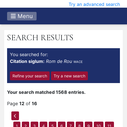
Try an advanced search
Menu
SEARCH RESULTS
You searched for:
Citation siglum:
Rom de Rou
WACE
Refine your search
Try a new search
Your search matched 1568 entries.
Page
12
of
16
1
2
3
4
5
6
7
8
9
10
11