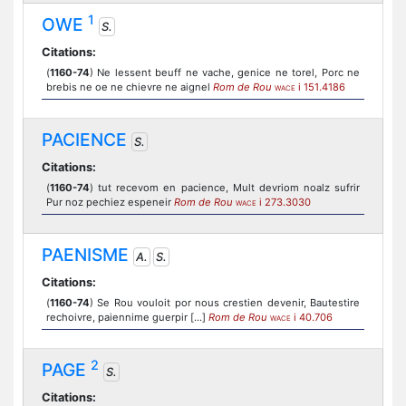
1
OWE
S.
Citations:
(
1160-74
) Ne lessent beuff ne vache, genice ne torel, Porc ne
brebis ne oe ne chievre ne aignel
Rom de Rou
i 151.4186
WACE
PACIENCE
S.
Citations:
(
1160-74
) tut recevom en pacience, Mult devriom noalz sufrir
Pur noz pechiez espeneir
Rom de Rou
i 273.3030
WACE
PAENISME
A.
S.
Citations:
(
1160-74
) Se Rou vouloit por nous crestien devenir, Bautestire
rechoivre, paiennime guerpir [...]
Rom de Rou
i 40.706
WACE
2
PAGE
S.
Citations: