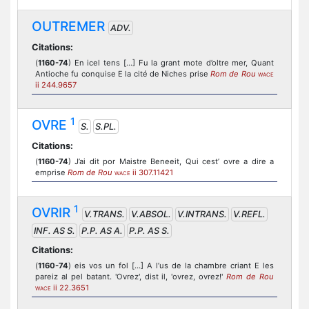
OUTREMER
ADV.
Citations:
(
1160-74
) En icel tens [...] Fu la grant mote d’oltre mer, Quant
Antioche fu conquise E la cité de Niches prise
Rom de Rou
WACE
ii 244.9657
1
OVRE
S.
S.PL.
Citations:
(
1160-74
) J’ai dit por Maistre Beneeit, Qui cest’ ovre a dire a
emprise
Rom de Rou
ii 307.11421
WACE
1
OVRIR
V.TRANS.
V.ABSOL.
V.INTRANS.
V.REFL.
INF. AS S.
P.P. AS A.
P.P. AS S.
Citations:
(
1160-74
) eis vos un fol [...] A l’us de la chambre criant E les
pareiz al pel batant. 'Ovrez', dist il, 'ovrez, ovrez!'
Rom de Rou
ii 22.3651
WACE