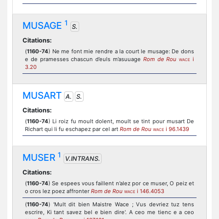
1
MUSAGE
S.
Citations:
(
1160-74
) Ne me font mie rendre a la court le musage: De dons
e de pramesses chascun d’euls m’asuuage
Rom de Rou
i
WACE
3.20
MUSART
A.
S.
Citations:
(
1160-74
) Li roiz fu moult dolent, moult se tint pour musart De
Richart qui li fu eschapez par cel art
Rom de Rou
i 96.1439
WACE
1
MUSER
V.INTRANS.
Citations:
(
1160-74
) Se espees vous faillent n’alez por ce muser, O peiz et
o cros lez poez affronter
Rom de Rou
i 146.4053
WACE
(
1160-74
) 'Mult dit bien Maistre Wace ; Vus devriez tuz tens
escrire, Ki tant savez bel e bien dire'. A ceo me tienc e a ceo