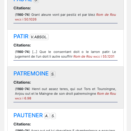
Citations:
(
1160-74
) Grant aleure vont par pestiz et par blez
Rom de Rou
i 50.1026
WACE
PATIR
V.ABSOL.
Citations:
(
1160-74
) [...] Que le consentant doit o le larron patir: Le
jugement de l’un doit li autre souffrir
Rom de Rou
i 55.1201
WACE
PATREMOINE
S.
Citations:
(
1160-74
) Henri out assez teres, qui out Tors et Touroingne,
Anjou out et le Maingne de son droit patremoingne
Rom de Rou
i 6.98
WACE
PAUTENER
A.
S.
Citations:
(
1160-74
) Asez out od lui chevaliers E chamberlencs e esquiers,