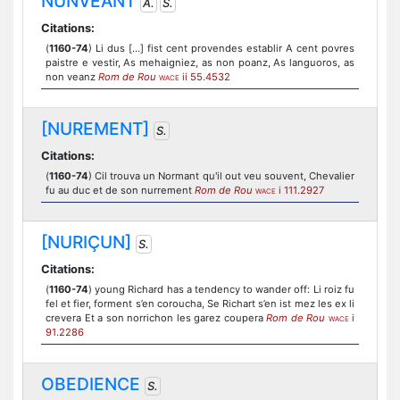
NUNVEANT
A.
S.
Citations:
(
1160-74
) Li dus [...] fist cent provendes establir A cent povres
paistre e vestir, As mehaigniez, as non poanz, As languoros, as
non veanz
Rom de Rou
ii 55.4532
WACE
[NUREMENT]
S.
Citations:
(
1160-74
) Cil trouva un Normant qu'il out veu souvent, Chevalier
fu au duc et de son nurrement
Rom de Rou
i 111.2927
WACE
[NURIÇUN]
S.
Citations:
(
1160-74
) young Richard has a tendency to wander off: Li roiz fu
fel et fier, forment s’en coroucha, Se Richart s’en ist mez les ex li
crevera Et a son norrichon les garez coupera
Rom de Rou
i
WACE
91.2286
OBEDIENCE
S.