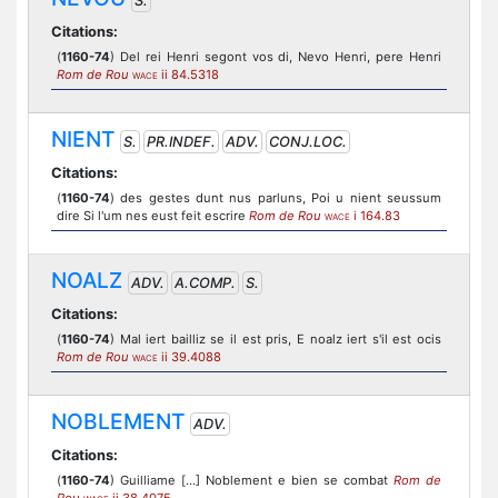
S.
Citations:
(
1160-74
) Del rei Henri segont vos di, Nevo Henri, pere Henri
Rom de Rou
ii 84.5318
WACE
NIENT
S.
PR.INDEF.
ADV.
CONJ.LOC.
Citations:
(
1160-74
) des gestes dunt nus parluns, Poi u nient seussum
dire Si l'um nes eust feit escrire
Rom de Rou
i 164.83
WACE
NOALZ
ADV.
A.COMP.
S.
Citations:
(
1160-74
) Mal iert bailliz se il est pris, E noalz iert s'il est ocis
Rom de Rou
ii 39.4088
WACE
NOBLEMENT
ADV.
Citations:
(
1160-74
) Guilliame [...] Noblement e bien se combat
Rom de