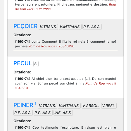
Herberjeurs e pautoniers, Ki chevaus meinent e destriers
Rom
de Rou
i 272.2993
WACE
PEÇOIER
V.TRANS.
V.INTRANS.
P.P. AS A.
Citations:
(
1160-74
) conta Comment li filz le rei neia E comment la nef
pecheia
Rom de Rou
ii 263.10196
WACE
PECUL
S.
Citations:
(
1160-74
) Al chief d’un banc s’est acostez [...], De son mantel
covri son vis, Sor un pecol son chief a mis
Rom de Rou
ii
WACE
104.5870
1
PEINER
V.TRANS.
V.INTRANS.
V.ABSOL.
V.REFL.
P.P. AS A.
P.P. AS S.
INF. AS S.
Citations:
(
1160-74
) Ceo testimonie l'escripture, E raisun est bien e