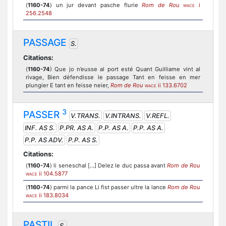
(
1160-74
) un jur devant pasche flurie
Rom de Rou
i
WACE
256.2548
PASSAGE
S.
Citations:
(
1160-74
) Que jo n’eusse al port esté Quant Guilliame vint al
rivage, Bien défendisse le passage Tant en feisse en mer
plungier E tant en feisse neier,
Rom de Rou
ii 133.6702
WACE
3
PASSER
V.TRANS.
V.INTRANS.
V.REFL.
INF. AS S.
P.PR. AS A.
P.P. AS A.
P.P. AS A.
P.P. AS ADV.
P.P. AS S.
Citations:
(
1160-74
) li seneschal [...] Delez le duc passa avant
Rom de Rou
ii 104.5877
WACE
(
1160-74
) parmi la pance Li fist passer ultre la lance
Rom de Rou
ii 183.8034
WACE
PASTIL
S.