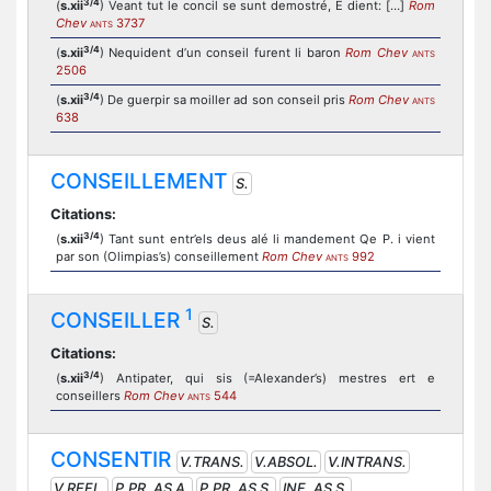
3/4
(
s.xii
) Veant tut le concil se sunt demostré, E dient: […]
Rom
Chev
3737
ANTS
3/4
(
s.xii
) Nequident d’un conseil furent li baron
Rom Chev
ANTS
2506
3/4
(
s.xii
) De guerpir sa moiller ad son conseil pris
Rom Chev
ANTS
638
CONSEILLEMENT
S.
Citations:
3/4
(
s.xii
) Tant sunt entr’els deus alé li mandement Qe P. i vient
par son (Olimpias’s) conseillement
Rom Chev
992
ANTS
1
CONSEILLER
S.
Citations:
3/4
(
s.xii
) Antipater, qui sis (=Alexander’s) mestres ert e
conseillers
Rom Chev
544
ANTS
CONSENTIR
V.TRANS.
V.ABSOL.
V.INTRANS.
V.REFL.
P.PR. AS A.
P.PR. AS S.
INF. AS S.