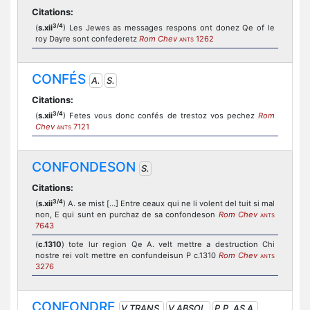
Citations:
3/4
(
s.xii
) Les Jewes as messages respons ont donez Qe of le
roy Dayre sont confederetz
Rom Chev
1262
ANTS
CONFÉS
A.
S.
Citations:
3/4
(
s.xii
) Fetes vous donc confés de trestoz vos pechez
Rom
Chev
7121
ANTS
CONFONDESON
S.
Citations:
3/4
(
s.xii
) A. se mist […] Entre ceaux qui ne li volent del tuit si mal
non, E qui sunt en purchaz de sa confondeson
Rom Chev
ANTS
7643
(
c.1310
) tote lur region Qe A. velt mettre a destruction Chi
nostre rei volt mettre en confundeisun P c.1310
Rom Chev
ANTS
3276
CONFONDRE
V.TRANS.
V.ABSOL.
P.P. AS A.