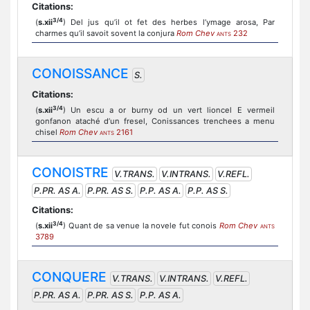
Citations:
3/4
(
s.xii
) Del jus qu’il ot fet des herbes l’ymage arosa, Par
charmes qu’il savoit sovent la conjura
Rom Chev
232
ANTS
CONOISSANCE
S.
Citations:
3/4
(
s.xii
) Un escu a or burny od un vert lioncel E vermeil
gonfanon ataché d’un fresel, Conissances trenchees a menu
chisel
Rom Chev
2161
ANTS
CONOISTRE
V.TRANS.
V.INTRANS.
V.REFL.
P.PR. AS A.
P.PR. AS S.
P.P. AS A.
P.P. AS S.
Citations:
3/4
(
s.xii
) Quant de sa venue la novele fut conois
Rom Chev
ANTS
3789
CONQUERE
V.TRANS.
V.INTRANS.
V.REFL.
P.PR. AS A.
P.PR. AS S.
P.P. AS A.