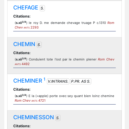
CHEFAGE
S.
Citations:
3/4
(
s.xii
) le roy D. me demande chevage truage P c.1310
Rom
Chev
2293
ANTS
CHEMIN
S.
Citations:
3/4
(
s.xii
) Conduient tote l'ost par le chemin plener
Rom Chev
4492
ANTS
1
CHEMINER
V.INTRANS.
P.PR. AS S.
Citations:
3/4
(
s.xii
) E la (=apple) porte ovec sey quant bien loinz chemine
Rom Chev
4721
ANTS
CHEMINESSON
S.
Citations: