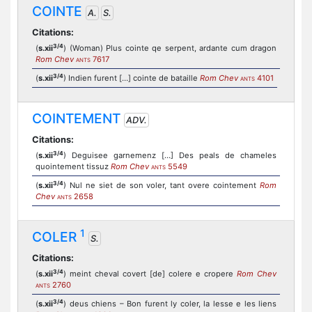
COINTE
A.
S.
Citations:
3/4
(
s.xii
) (Woman) Plus cointe qe serpent, ardante cum dragon
Rom Chev
7617
ANTS
3/4
(
s.xii
) Indien furent […] cointe de bataille
Rom Chev
4101
ANTS
COINTEMENT
ADV.
Citations:
3/4
(
s.xii
) Deguisee garnemenz […] Des peals de chameles
quointement tissuz
Rom Chev
5549
ANTS
3/4
(
s.xii
) Nul ne siet de son voler, tant overe cointement
Rom
Chev
2658
ANTS
1
COLER
S.
Citations:
3/4
(
s.xii
) meint cheval covert [de] colere e cropere
Rom Chev
2760
ANTS
3/4
(
s.xii
) deus chiens – Bon furent ly coler, la lesse e les liens