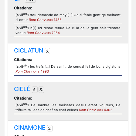
Citations:
3/4
(
s.xii
) treu demande de moy […] Od si feble gent qe meinent
ci entur
Rom Chev
1485
ANTS
3/4
(
s.xii
) n[’i] ad resne tenue De ci la qe la gent seit trestote
venue
Rom Chev
7254
ANTS
CICLATUN
S.
Citations:
3/4
(
s.xii
) les trefs […] De samit, de cendal [e] de bons ciglatons
Rom Chev
4993
ANTS
CIELÉ
A.
S.
Citations:
3/4
(
s.xii
) De marbre les meiseres desus erent voutees, De
triffure taillees de chef en chef celees
Rom Chev
4302
ANTS
CINAMONE
S.