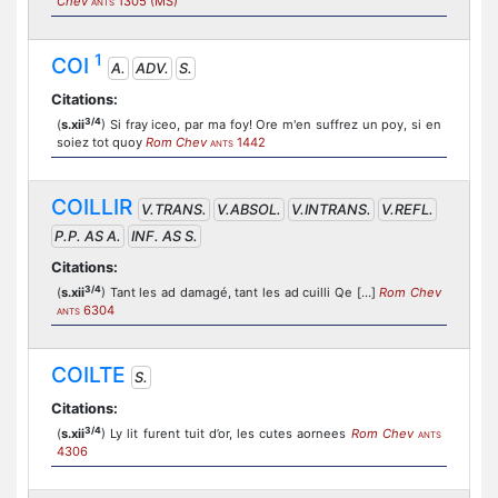
Chev
1305 (MS)
ANTS
1
COI
A.
ADV.
S.
Citations:
3/4
(
s.xii
) Si fray iceo, par ma foy! Ore m'en suffrez un poy, si en
soiez tot quoy
Rom Chev
1442
ANTS
COILLIR
V.TRANS.
V.ABSOL.
V.INTRANS.
V.REFL.
P.P. AS A.
INF. AS S.
Citations:
3/4
(
s.xii
) Tant les ad damagé, tant les ad cuilli Qe […]
Rom Chev
6304
ANTS
COILTE
S.
Citations:
3/4
(
s.xii
) Ly lit furent tuit d’or, les cutes aornees
Rom Chev
ANTS
4306