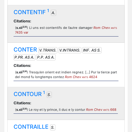
1
CONTENTIF
A.
Citations:
3/4
(
s.xii
) Li uns est contentifs de l’autre damager
Rom Chev
ANTS
7435 var
CONTER
V.TRANS.
V.INTRANS.
INF. AS S.
P.PR. AS A.
P.P. AS A.
Citations:
3/4
(
s.xii
) Tresqu’en orient est indien regnez. […] Pur la tierce part
del mond fu longtemps contez
Rom Chev
4624
ANTS
1
CONTOUR
S.
Citations:
3/4
(
s.xii
) Le roy et ly prince, li duc e ly contur
Rom Chev
668
ANTS
CONTRAILLE
S.