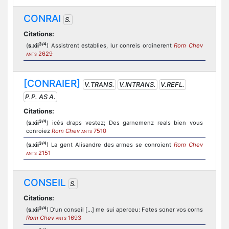
CONRAI
S.
Citations:
3/4
(
s.xii
) Assistrent establies, lur conreis ordinerent
Rom Chev
2629
ANTS
[CONRAIER]
V.TRANS.
V.INTRANS.
V.REFL.
P.P. AS A.
Citations:
3/4
(
s.xii
) icés draps vestez; Des garnemenz reals bien vous
conroiez
Rom Chev
7510
ANTS
3/4
(
s.xii
) La gent Alisandre des armes se conroient
Rom Chev
2151
ANTS
CONSEIL
S.
Citations:
3/4
(
s.xii
) D’un conseil […] me sui aperceu: Fetes soner vos corns
Rom Chev
1693
ANTS