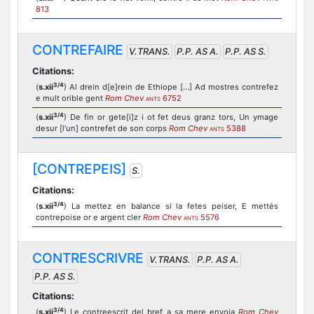
813
CONTREFAIRE
V.TRANS.
P.P. AS A.
P.P. AS S.
Citations:
3/4
(
s.xii
) Al drein d[e]rein de Ethiope […] Ad mostres contrefez
e mult orible gent
Rom Chev
6752
ANTS
3/4
(
s.xii
) De fin or gete[i]z i ot fet deus granz tors, Un ymage
desur [l’un] contrefet de son corps
Rom Chev
5388
ANTS
[CONTREPEIS]
S.
Citations:
3/4
(
s.xii
) La mettez en balance si la fetes peiser, E mettés
contrepoise or e argent cler
Rom Chev
5576
ANTS
CONTRESCRIVRE
V.TRANS.
P.P. AS A.
P.P. AS S.
Citations:
3/4
(
s.xii
) Le contreescrit del bref a sa mere envoia
Rom Chev