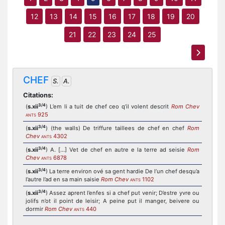
12
13
14
15
16
17
18
19
20
21
22
23
24
25
CHEF
S.
A.
Citations:
3/4
(
s.xii
) L’em li a tuit de chef ceo q’il volent descrit
Rom Chev
925
ANTS
3/4
(
s.xii
) (the walls) De triffure taillees de chef en chef
Rom
Chev
4302
ANTS
3/4
(
s.xii
) A. […] Vet de chef en autre e la terre ad seisie
Rom
Chev
6878
ANTS
3/4
(
s.xii
) La terre environ ové sa gent hardie De l’un chef desqu’a
l’autre l’ad en sa main saisie
Rom Chev
1102
ANTS
3/4
(
s.xii
) Assez aprent l’enfes si a chef put venir; D’estre yvre ou
jolifs n’ot il point de leisir; A peine put il manger, beivere ou
dormir
Rom Chev
440
ANTS