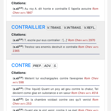
Citations:
3/4
(
s.xii
) Au roy A. dit honte e contraille E l’apella avoutre
Rom
Chev
1867
ANTS
CONTRAILLIER
V.TRANS.
V.INTRANS.
V.REFL.
Citations:
3/4
(
s.xii
) T. escrie pur eus contralier : ‘[…]’
Rom Chev
2970
ANTS
3/4
(
s.xii
) Trestoz ses enemis destruit e contralie
Rom Chev
ANTS
2365
CONTRE
PREP.
ADV.
S.
Citations:
3/4
(
s.xii
) Metent lur eschargaytes contre l’avespree
Rom Chev
598
ANTS
3/4
(
s.xii
) (The liquid) Quant un poy ad geu contre la chalur, Tel
devient come glaz en substance e en savur
Rom Chev
4514
ANTS
3/4
(
s.xii
) Qe la chambre voidast contre ceo qu’il venist
Rom
Chev
253
ANTS
3/4
(
s.xii
) Quant ele le vist venir, contre li se met
Rom Chev
ANTS