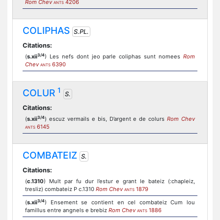
Rom Chev
4206
ANTS
COLIPHAS
S.PL.
Citations:
3/4
(
s.xii
) Les nefs dont jeo parle coliphas sunt nomees
Rom
Chev
6390
ANTS
1
COLUR
S.
Citations:
3/4
(
s.xii
) escuz vermails e bis, D’argent e de colurs
Rom Chev
6145
ANTS
COMBATEIZ
S.
Citations:
(
c.1310
) Mult par fu dur l’estur e grant le bateiz (:chapleiz,
tresliz) combateiz P c.1310
Rom Chev
1879
ANTS
3/4
(
s.xii
) Ensement se contient en cel combateiz Cum lou
famillus entre angnels e brebiz
Rom Chev
1886
ANTS