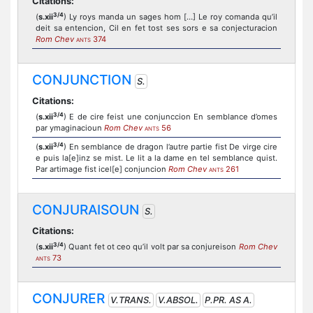
Citations:
3/4
(
s.xii
) Ly roys manda un sages hom […] Le roy comanda qu’il
deit sa entencion, Cil en fet tost ses sors e sa conjecturacion
Rom Chev
374
ANTS
CONJUNCTION
S.
Citations:
3/4
(
s.xii
) E de cire feist une conjunccion En semblance d’omes
par ymaginacioun
Rom Chev
56
ANTS
3/4
(
s.xii
) En semblance de dragon l’autre partie fist De virge cire
e puis la[e]inz se mist. Le lit a la dame en tel semblance quist.
Par artimage fist icel[e] conjuncion
Rom Chev
261
ANTS
CONJURAISOUN
S.
Citations:
3/4
(
s.xii
) Quant fet ot ceo qu’il volt par sa conjureison
Rom Chev
73
ANTS
CONJURER
V.TRANS.
V.ABSOL.
P.PR. AS A.