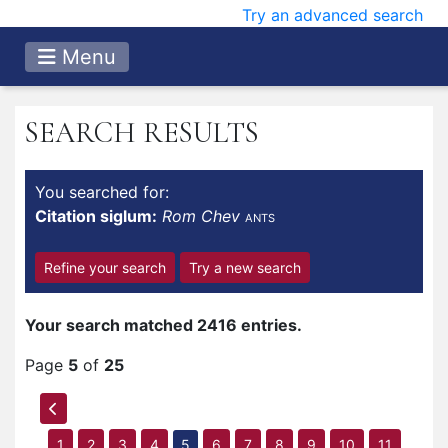
Try an advanced search
Menu
SEARCH RESULTS
You searched for:
Citation siglum:
Rom Chev
ANTS
Refine your search
Try a new search
Your search matched 2416 entries.
Page
5
of
25
1
2
3
4
5
6
7
8
9
10
11