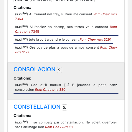
Citations:
3/4
(
s.xii
) Autrement nel fray, si Dieu me consent
Rom Chev
ANTS
7363
3/4
(
s.xii
) Si l’osciez en champ, ses terres vous consent
Rom
Chev
7345
ANTS
3/4
(
s.xii
) tote la curt a pendre le consent
Rom Chev
3291
ANTS
3/4
(
s.xii
) Ore voy qe plus a vous qe a moy consent
Rom Chev
3177
ANTS
CONSOLACION
S.
Citations:
3/4
(
s.xii
) Ceo qu’il morust […] E jeuenes e petit, sanz
consolacion
Rom Chev
380
ANTS
CONSTELLATION
S.
Citations:
3/4
(
s.xii
) Il se combaty par constanlacion; Ne voleit guerroier
sanz artimage non
Rom Chev
51
ANTS