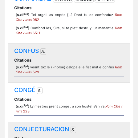
Citations:
3/4
(
s.xii
) Tel orgoil as enpris […] Dont tu es confonduz
Rom
Chev
962
ANTS
3/4
(
s.xii
) Confond les, Sire, si te plet; destruy lur manantie
Rom
Chev
6511
ANTS
CONFUS
A.
Citations:
3/4
(
s.xii
) veant toz le (=horse) galopa e le fist mat e confus
Rom
Chev
529
ANTS
CONGÉ
S.
Citations:
3/4
(
s.xii
) Ly mestres prent congé , a son hostel s’en va
Rom Chev
223
ANTS
CONJECTURACION
S.