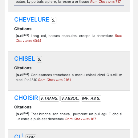
batue, Ly poitrals a piere, la resne a or tissue
Rom Chev
717
ANTS
CHEVELURE
S.
Citations:
3/4
(
s.xii
) Long col, basses espaules, crespe la chevelure
Rom
Chev
4044
ANTS
CHISEL
S.
Citations:
3/4
(
s.xii
) Conissances trenchees a menu chisel cizel C s.xiii m
cisel P c.1310
Rom Chev
2161
ANTS
CHOISIR
V.TRANS.
V.ABSOL.
INF. AS S.
Citations:
3/4
(
s.xii
) Tost broche son cheval, purprent un pui agu E choisi
lur estre e puis est descendu
Rom Chev
1671
ANTS
1
CI
ADV.