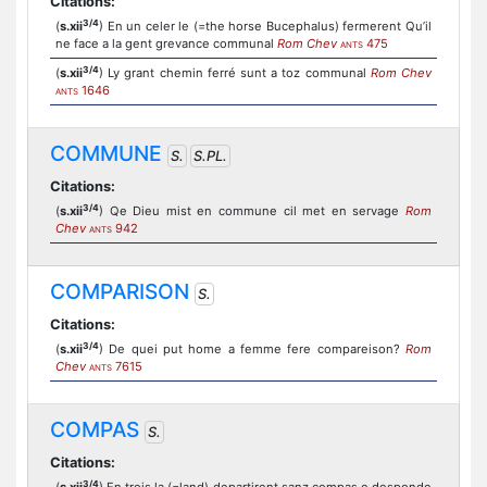
Citations:
3/4
(
s.xii
) En un celer le (=the horse Bucephalus) fermerent Qu’il
ne face a la gent grevance communal
Rom Chev
475
ANTS
3/4
(
s.xii
) Ly grant chemin ferré sunt a toz communal
Rom Chev
1646
ANTS
COMMUNE
S.
S.PL.
Citations:
3/4
(
s.xii
) Qe Dieu mist en commune cil met en servage
Rom
Chev
942
ANTS
COMPARISON
S.
Citations:
3/4
(
s.xii
) De quei put home a femme fere compareison?
Rom
Chev
7615
ANTS
COMPAS
S.
Citations:
3/4