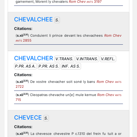
garnement, Morent ly chevalers
Rom Chev
3197
ANTS
CHEVALCHEE
S.
Citations:
3/4
(
s.xii
) Conduient li prince devant les chevachees
Rom Chev
2855
ANTS
CHEVALCHER
V.TRANS.
V.INTRANS.
V.REFL.
P.PR. AS A.
P.PR. AS S.
INF. AS S.
Citations:
3/4
(
s.xii
) De vostre chevacher soit soné ly bans
Rom Chev
ANTS
2722
3/4
(
s.xii
) Cleopatras chevache un[e] mule kernue
Rom Chev
ANTS
715
CHEVECE
S.
Citations:
3/4
(
s.xii
) La chevesce chevestre P c.1310 del frein fu tuit a or