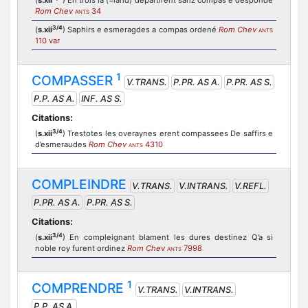
(
s.xii
) En trois la (=land) departirent sanz compas e desponde
Rom Chev
34
ANTS
3/4
(
s.xii
) Saphirs e esmeragdes a compas ordené
Rom Chev
ANTS
110 var
1
COMPASSER
V.TRANS.
P.PR. AS A.
P.PR. AS S.
P.P. AS A.
INF. AS S.
Citations:
3/4
(
s.xii
) Trestotes les overaynes erent compassees De saffirs e
d’esmeraudes
Rom Chev
4310
ANTS
COMPLEINDRE
V.TRANS.
V.INTRANS.
V.REFL.
P.PR. AS A.
P.PR. AS S.
Citations:
3/4
(
s.xii
) En compleignant blament les dures destinez Q’a si
noble roy furent ordinez
Rom Chev
7998
ANTS
1
COMPRENDRE
V.TRANS.
V.INTRANS.
P.P. AS A.