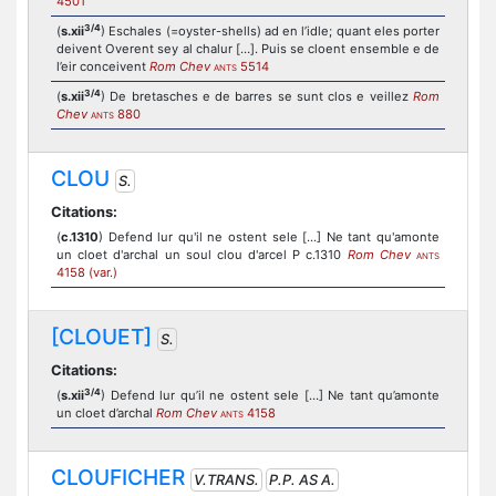
4501
3/4
(
s.xii
) Eschales (=oyster-shells) ad en l’idle; quant eles porter
deivent Overent sey al chalur […]. Puis se cloent ensemble e de
l’eir conceivent
Rom Chev
5514
ANTS
3/4
(
s.xii
) De bretasches e de barres se sunt clos e veillez
Rom
Chev
880
ANTS
CLOU
S.
Citations:
(
c.1310
) Defend lur qu'il ne ostent sele [...] Ne tant qu'amonte
un cloet d'archal un soul clou d'arcel P c.1310
Rom Chev
ANTS
4158 (var.)
[CLOUET]
S.
Citations:
3/4
(
s.xii
) Defend lur qu’il ne ostent sele […] Ne tant qu’amonte
un cloet d’archal
Rom Chev
4158
ANTS
CLOUFICHER
V.TRANS.
P.P. AS A.