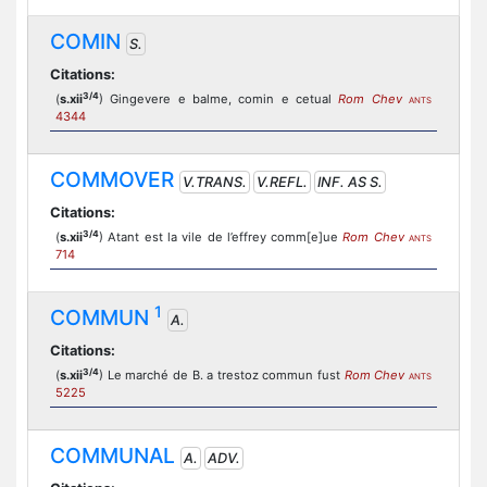
COMIN
S.
Citations:
3/4
(
s.xii
) Gingevere e balme, comin e cetual
Rom Chev
ANTS
4344
COMMOVER
V.TRANS.
V.REFL.
INF. AS S.
Citations:
3/4
(
s.xii
) Atant est la vile de l’effrey comm[e]ue
Rom Chev
ANTS
714
1
COMMUN
A.
Citations:
3/4
(
s.xii
) Le marché de B. a trestoz commun fust
Rom Chev
ANTS
5225
COMMUNAL
A.
ADV.