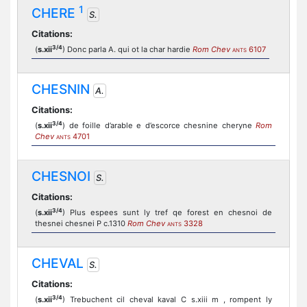
1
CHERE
S.
Citations:
3/4
(
s.xii
) Donc parla A. qui ot la char hardie
Rom Chev
6107
ANTS
CHESNIN
A.
Citations:
3/4
(
s.xii
) de foille d’arable e d’escorce chesnine cheryne
Rom
Chev
4701
ANTS
CHESNOI
S.
Citations:
3/4
(
s.xii
) Plus espees sunt ly tref qe forest en chesnoi de
thesnei chesnei P c.1310
Rom Chev
3328
ANTS
CHEVAL
S.
Citations:
3/4
(
s.xii
) Trebuchent cil cheval kaval C s.xiii m , rompent ly