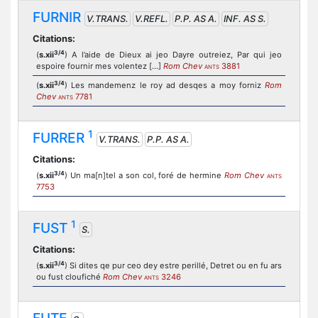
FURNIR
V.TRANS.
V.REFL.
P.P. AS A.
INF. AS S.
Citations:
3/4
(
s.xii
) A l’aide de Dieux ai jeo Dayre outreiez, Par qui jeo
espoire fournir mes volentez [...]
Rom Chev
3881
ANTS
3/4
(
s.xii
) Les mandemenz le roy ad desqes a moy forniz
Rom
Chev
7781
ANTS
1
FURRER
V.TRANS.
P.P. AS A.
Citations:
3/4
(
s.xii
) Un ma[n]tel a son col, foré de hermine
Rom Chev
ANTS
7753
1
FUST
S.
Citations:
3/4
(
s.xii
) Si dites qe pur ceo dey estre perillé, Detret ou en fu ars
ou fust cloufiché
Rom Chev
3246
ANTS