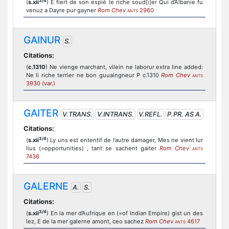
3/4
(
s.xii
) E fiert de son espié le riche soud[i]er Qui d’Albanie fu
venuz a Dayre pur gayner
Rom Chev
2960
ANTS
GAINUR
S.
Citations:
(
c.1310
) Ne vienge marchant, vilein ne laborur extra line added:
Ne li riche terrier ne bon guuaingneur P c.1310
Rom Chev
ANTS
3930 (var.)
GAITER
V.TRANS.
V.INTRANS.
V.REFL.
P.PR. AS A.
Citations:
3/4
(
s.xii
) Ly uns est ententif de l’autre damager, Mes ne vient lur
lius (=opportunities) , tant se sachent gaiter
Rom Chev
ANTS
7436
GALERNE
A.
S.
Citations:
3/4
(
s.xii
) En la mer d’Aufrique en (=of Indian Empire) gist un des
lez, E de la mer galerne amont, ceo sachez
Rom Chev
4617
ANTS