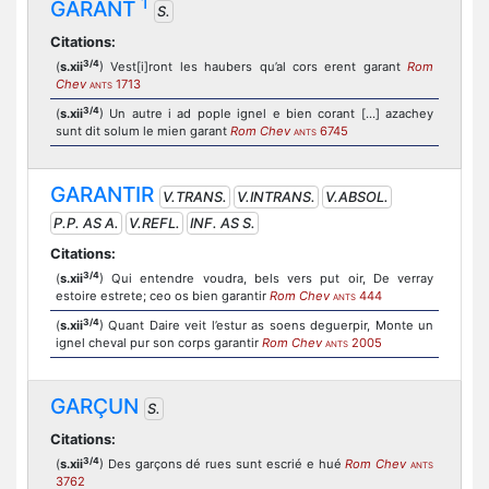
1
GARANT
S.
Citations:
3/4
(
s.xii
) Vest[i]ront les haubers qu’al cors erent garant
Rom
Chev
1713
ANTS
3/4
(
s.xii
) Un autre i ad pople ignel e bien corant [...] azachey
sunt dit solum le mien garant
Rom Chev
6745
ANTS
GARANTIR
V.TRANS.
V.INTRANS.
V.ABSOL.
P.P. AS A.
V.REFL.
INF. AS S.
Citations:
3/4
(
s.xii
) Qui entendre voudra, bels vers put oir, De verray
estoire estrete; ceo os bien garantir
Rom Chev
444
ANTS
3/4
(
s.xii
) Quant Daire veit l’estur as soens deguerpir, Monte un
ignel cheval pur son corps garantir
Rom Chev
2005
ANTS
GARÇUN
S.
Citations:
3/4
(
s.xii
) Des garçons dé rues sunt escrié e hué
Rom Chev
ANTS
3762