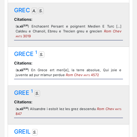
GREC
A.
S.
Citations:
3/4
(
s.xii
) Enchacent Persant e poignent Medien E Turc [...]
Caldeu e Chanoil, Ebreu e Trecien greu e grecien
Rom Chev
3019
ANTS
1
GRECE
S.
Citations:
3/4
(
s.xii
) En Grece ert meri[e], la terre absolue, Qui joie e
juvente ad pur m’amur perdue
Rom Chev
4572
ANTS
1
GREE
S.
Citations:
3/4
(
s.xii
) Alisandre i estoit lez les grez descendu
Rom Chev
ANTS
847
GREIL
S.