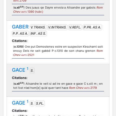
2709
ANTS
3/4
(
s.xii
) Des juaus qe Dayre envoia a Alisandre par gabois
Rom
Chev
1390 (rubr.)
ANTS
GABER
V.TRANS.
V.INTRANS.
V.REFL.
P.PR. AS A.
P.P. AS A.
INF. AS S.
Citations:
(
c.1310
) Ore put Demostenes estre en suspecion K’escharni soit
encuy Dels ne seit gabbé P c.1310 de son chanu grenon
Rom
Chev
2521
ANTS
1
GACE
S.
Citations:
3/4
(
s.xii
) Alisandre le veit si ad ire en gace e gace C s.xiii m ; en
tot l’ost n’ad hom[e] qu’al quer tant hace
Rom Chev
2179
ANTS
1
GAGE
S.
S.PL.
Citations:
3/4