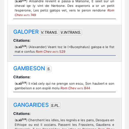
3/4
(
s.xii
) Alisandre revient e passa a Marsone, E seet sur un
cheval qe ly vint de Nerbone. Des esperons a or un petit
l’esperone, Les petiz galops vet, vers le peron rendone
Rom
Chev
749
ANTS
GALOPER
V.TRANS.
V.INTRANS.
Citations:
3/4
(
s.xii
) (Alexander) Veant toz le (=Bucephalus) galopa e le fist
mat e confus
Rom Chev
529
ANTS
GAMBESON
S.
Citations:
3/4
(
s.xii
) Il n’ad cely qui ne prenge son escu, Son haubert e son
gambeison e son espié molu
Rom Chev
844
ANTS
GANGARIDES
S.PL.
Citations:
3/4
(
s.xii
) Cherchent les idles, les regnés e les pans, Desques en
Ethiope ou est li occians. Passent les Frassiens, Gaudiens e