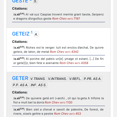
GESTE
S.
Citations:
3/4
(
s.xii
) Al val suz Caspias trovent meinte grant beste, Serpenz
e dragons d’orgoillus geste
Rom Chev
7197
ANTS
1
GETEIZ
A.
Citations:
3/4
(
s.xii
) Riches est le verger: tuit est enclos d’archal, De quivre
geteiz, de laton, de metal
Rom Chev
4342
ANTS
3/4
(
s.xii
) Al porche del paleis un[e] ymage ot estant, [...] De fin
or gete[i]z, bien fete e avenante
Rom Chev
4358
ANTS
GETER
V.TRANS.
V.INTRANS.
V.REFL.
P.PR. AS A.
P.P. AS A.
INF. AS S.
Citations:
3/4
(
s.xii
) De quivere geté ert (=arch) , cil qui la geta A trifoire la
fist e mult bel la dorra
Rom Chev
1130
ANTS
3/4
(
s.xii
) Bien siet a cheval e savoit de palestre, De forest, de
rivere, oisels gettre e pestre
Rom Chev
453
ANTS