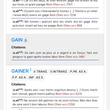
(
s.xii
) Car s’il est seuz, le chef lerra en gage Pur la mort le roy
qui illuec ot grant parage
Rom Chev
7707
ANTS
3/4
(
s.xii
) Occient ses (=Alexander’s) homes [...] Trente e un miler
i lessa de[s] soens en gage
Rom Chev
7218
ANTS
3/4
(
s.xii
) Mil homes i averunt ainz les chefs mis en gage Ainz
qu’a mon vivant ad treu ne paage
Rom Chev
956
ANTS
GAIN
S.
Citations:
3/4
(
s.xii
) De tant cum as plus or e argent e es forçur, Tant est
gregnur ly gayn aprés nostre labur
Rom Chev
1491
ANTS
1
GAINER
V.TRANS.
V.INTRANS.
P.PR. AS A.
P.P. AS A.
INF. AS S.
Citations:
3/4
(
s.xii
) Aprés ceo i out meint orgoillus desroy [...] Occis meint
bon cheval, gayné meint palfroy
Rom Chev
5231
ANTS
3/4
(
s.xii
) Ne sevent blé gainner ne ne sont cotivur, Mes des dras
de seie sont il bon laburur
Rom Chev
C159
ANTS