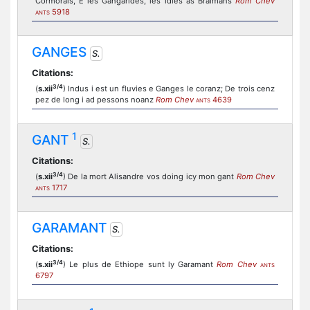
Cormorals, E les Gangarides, les idles as Braimans
Rom Chev
5918
ANTS
GANGES
S.
Citations:
3/4
(
s.xii
) Indus i est un fluvies e Ganges le coranz; De trois cenz
pez de long i ad pessons noanz
Rom Chev
4639
ANTS
1
GANT
S.
Citations:
3/4
(
s.xii
) De la mort Alisandre vos doing icy mon gant
Rom Chev
1717
ANTS
GARAMANT
S.
Citations:
3/4
(
s.xii
) Le plus de Ethiope sunt ly Garamant
Rom Chev
ANTS
6797