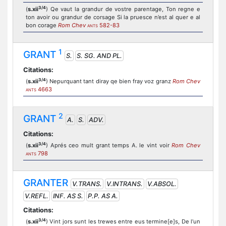
3/4
(
s.xii
) Qe vaut la grandur de vostre parentage, Ton regne e
ton avoir ou grandur de corsage Si la pruesce n’est al quer e al
bon corage
Rom Chev
582-83
ANTS
1
GRANT
S.
S. SG. AND PL.
Citations:
3/4
(
s.xii
) Nepurquant tant diray qe bien fray voz granz
Rom Chev
4663
ANTS
2
GRANT
A.
S.
ADV.
Citations:
3/4
(
s.xii
) Aprés ceo mult grant temps A. le vint voir
Rom Chev
798
ANTS
GRANTER
V.TRANS.
V.INTRANS.
V.ABSOL.
V.REFL.
INF. AS S.
P.P. AS A.
Citations:
3/4
(
s.xii
) Vint jors sunt les trewes entre eus termine[e]s, De l’un