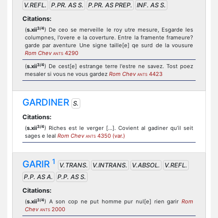
V.REFL.
P.PR. AS S.
P.PR. AS PREP.
INF. AS S.
Citations:
3/4
(
s.xii
) De ceo se merveille le roy utre mesure, Esgarde les
columpnes, l'overe e la coverture. Entre la framente frameure?
garde par aventure Une signe taille[e] qe surd de la vousure
Rom Chev
4290
ANTS
3/4
(
s.xii
) De cest[e] estrange terre l'estre ne savez. Tost poez
mesaler si vous ne vous gardez
Rom Chev
4423
ANTS
GARDINER
S.
Citations:
3/4
(
s.xii
) Riches est le verger [...]. Covient al gadiner qu’il seit
sages e leal
Rom Chev
4350 (var.)
ANTS
1
GARIR
V.TRANS.
V.INTRANS.
V.ABSOL.
V.REFL.
P.P. AS A.
P.P. AS S.
Citations:
3/4
(
s.xii
) A son cop ne put homme pur nul[e] rien garir
Rom
Chev
2000
ANTS