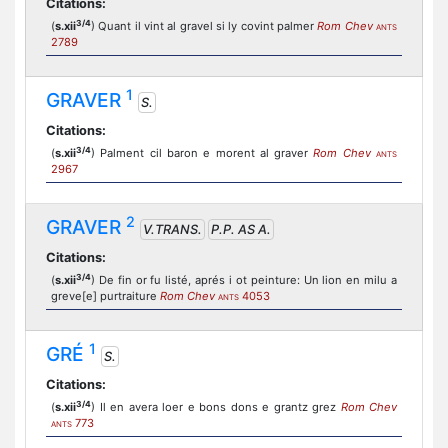
Citations:
3/4
(
s.xii
) Quant il vint al gravel si ly covint palmer
Rom Chev
ANTS
2789
1
GRAVER
S.
Citations:
3/4
(
s.xii
) Palment cil baron e morent al graver
Rom Chev
ANTS
2967
2
GRAVER
V.TRANS.
P.P. AS A.
Citations:
3/4
(
s.xii
) De fin or fu listé, aprés i ot peinture: Un lion en milu a
greve[e] purtraiture
Rom Chev
4053
ANTS
1
GRÉ
S.
Citations:
3/4
(
s.xii
) Il en avera loer e bons dons e grantz grez
Rom Chev
773
ANTS