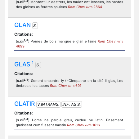
3/4
(
s.xii
) Montent lur destrers, les mulez ont lessees, les hantes
des gleives as feutres apuiees
Rom Chev
2864
ANTS
GLAN
S.
Citations:
3/4
(
s.xii
) Pomes de bois mangue e glan e faine
Rom Chev
ANTS
4699
1
GLAS
S.
Citations:
3/4
(
s.xii
) Sonent encontre ly (=Cleopatra) en la cité li glas, Les
timbres e les tabors
Rom Chev
691
ANTS
GLATIR
V.INTRANS.
INF. AS S.
Citations:
3/4
(
s.xii
) Home ne parole greu, caldeu ne latin, Ensement
glatissent cum fussent mastin
Rom Chev
1616
ANTS