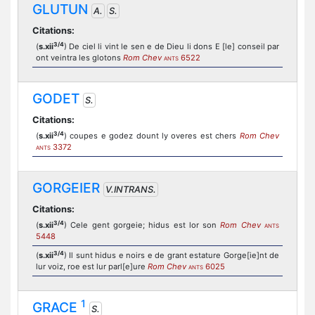
GLUTUN
A.
S.
Citations:
3/4
(
s.xii
) De ciel li vint le sen e de Dieu li dons E [le] conseil par
ont veintra les glotons
Rom Chev
6522
ANTS
GODET
S.
Citations:
3/4
(
s.xii
) coupes e godez dount ly overes est chers
Rom Chev
3372
ANTS
GORGEIER
V.INTRANS.
Citations:
3/4
(
s.xii
) Cele gent gorgeie; hidus est lor son
Rom Chev
ANTS
5448
3/4
(
s.xii
) Il sunt hidus e noirs e de grant estature Gorge[ie]nt de
lur voiz, roe est lur parl[e]ure
Rom Chev
6025
ANTS
1
GRACE
S.