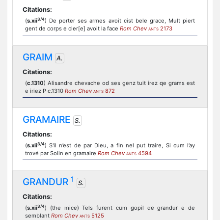
Citations:
3/4
(
s.xii
) De porter ses armes avoit cist bele grace, Mult piert
gent de corps e cler[e] avoit la face
Rom Chev
2173
ANTS
GRAIM
A.
Citations:
(
c.1310
) Alisandre chevache od ses genz tuit irez qe grams est
e iriez P c.1310
Rom Chev
872
ANTS
GRAMAIRE
S.
Citations:
3/4
(
s.xii
) S'il n’est de par Dieu, a fin nel put traire, Si cum l’ay
trové par Solin en gramaire
Rom Chev
4594
ANTS
1
GRANDUR
S.
Citations:
3/4
(
s.xii
) (the mice) Tels furent cum gopil de grandur e de
semblant
Rom Chev
5125
ANTS