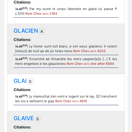
Citations:
3/4
(
s.xii
) Par my outre le corps l’alemele en glace lui passe P
c.1310
Rom Chev
2183
ANTS
GLACIEN
A.
Citations:
3/4
(
s.xii
) Ly home sunt tuit blanc, e ont oeus glaciens: Il voient
[mieuz] de nuit qe de jur totes riens
Rom Chev
4203
ANTS
3/4
(
s.xii
) Encerché ad Alisandre les mers caspien[e]s [...] E les
mers engelees e les glaucienes
Rom Chev
line after 6594
ANTS
GLAI
S.
Citations:
3/4
(
s.xii
) Ly mareschal s’en vont e logent sur le lay, [E] trenchent
les ros e defolent le glay
Rom Chev
4816
ANTS
GLAIVE
S.
Citations: