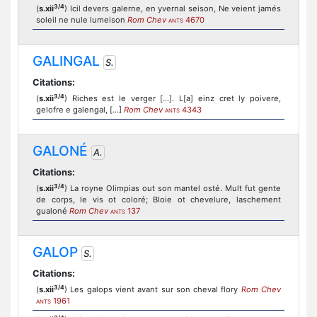
3/4
(
s.xii
) Icil devers galerne, en yvernal seison, Ne veient jamés
soleil ne nule lumeison
Rom Chev
4670
ANTS
GALINGAL
S.
Citations:
3/4
(
s.xii
) Riches est le verger [...]. L[a] einz cret ly poivere,
gelofre e galengal, [...]
Rom Chev
4343
ANTS
GALONÉ
A.
Citations:
3/4
(
s.xii
) La royne Olimpias out son mantel osté. Mult fut gente
de corps, le vis ot coloré; Bloie ot chevelure, laschement
gualoné
Rom Chev
137
ANTS
GALOP
S.
Citations:
3/4
(
s.xii
) Les galops vient avant sur son cheval flory
Rom Chev
1961
ANTS