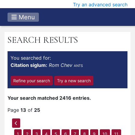
Try an advanced search
Menu
SEARCH RESULTS
You searched for:
Citation siglum:
Rom Chev
ANTS
Refine your search
Try a new search
Your search matched 2416 entries.
Page
13
of
25
1
2
3
4
5
6
7
8
9
10
11