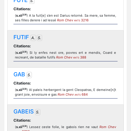
FUTE
S.
Citations:
3/4
(
s.xii
) A la fuit[e] s’en est Darius retorné. Sa mere, sa femme,
ses filles derere i ad lessé
Rom Chev
3216
ANTS
FUTIF
A.
S.
Citations:
3/4
(
s.xii
) Si ly enfes nest ore, povres ert e mendis, Coard e
recreant, de bataille futifs
Rom Chev
388
ANTS
GAB
S.
Citations:
3/4
(
s.xii
) Al paleis herbergent la gent Cleopatras, E demeine[n]t
grant joie, envoisure e gas
Rom Chev
684
ANTS
GABEIS
S.
Citations:
3/4
(
s.xii
) Lessez ceste folie, le gabois rien ne vaut
Rom Chev