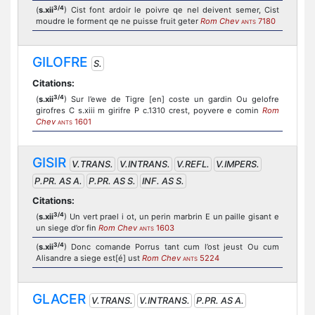
3/4
(
s.xii
) Cist font ardoir le poivre qe nel deivent semer, Cist
moudre le forment qe ne puisse fruit geter
Rom Chev
7180
ANTS
GILOFRE
S.
Citations:
3/4
(
s.xii
) Sur l’ewe de Tigre [en] coste un gardin Ou gelofre
girofres C s.xiii m girifre P c.1310 crest, poyvere e comin
Rom
Chev
1601
ANTS
GISIR
V.TRANS.
V.INTRANS.
V.REFL.
V.IMPERS.
P.PR. AS A.
P.PR. AS S.
INF. AS S.
Citations:
3/4
(
s.xii
) Un vert prael i ot, un perin marbrin E un paille gisant e
un siege d’or fin
Rom Chev
1603
ANTS
3/4
(
s.xii
) Donc comande Porrus tant cum l’ost jeust Ou cum
Alisandre a siege est[é] ust
Rom Chev
5224
ANTS
GLACER
V.TRANS.
V.INTRANS.
P.PR. AS A.