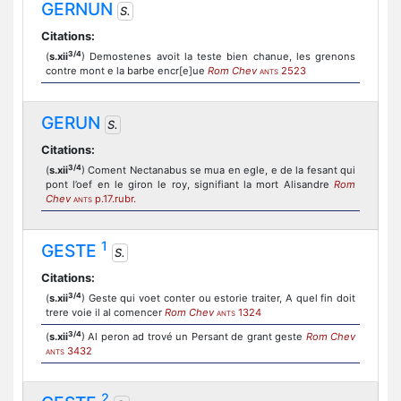
GERNUN
S.
Citations:
3/4
(
s.xii
) Demostenes avoit la teste bien chanue, les grenons
contre mont e la barbe encr[e]ue
Rom Chev
2523
ANTS
GERUN
S.
Citations:
3/4
(
s.xii
) Coment Nectanabus se mua en egle, e de la fesant qui
pont l’oef en le giron le roy, signifiant la mort Alisandre
Rom
Chev
p.17.rubr.
ANTS
1
GESTE
S.
Citations:
3/4
(
s.xii
) Geste qui voet conter ou estorie traiter, A quel fin doit
trere voie il al comencer
Rom Chev
1324
ANTS
3/4
(
s.xii
) Al peron ad trové un Persant de grant geste
Rom Chev
3432
ANTS
2