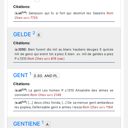
Citations:
3/4
(
s.xii
) Sampson qui fu si fort qui destruit les Gazeins
Rom
Chev
7725
ANTS
2
GELDE
S.
Citations:
(
c.1310
) Bien furent dis mil as blans haubers deugez E quinze
mil de genz qui erent tot a piez E bien .xv. mil de geldes a piez
P c.1310
Rom Chev
874 (var.)
ANTS
1
GENT
S.SG. AND PL.
Citations:
3/4
(
s.xii
) La gent Les homes P c.1310 Alisandre des armes se
conroient
Rom Chev
2149
ANTS
3/4
(
s.xii
) [...] deus citez fonda, [...] De sa menue gent ambedeus
les poplea, Defensable gent e armes i lessa
Rom Chev
1164
ANTS
1
GENTIENE
A.