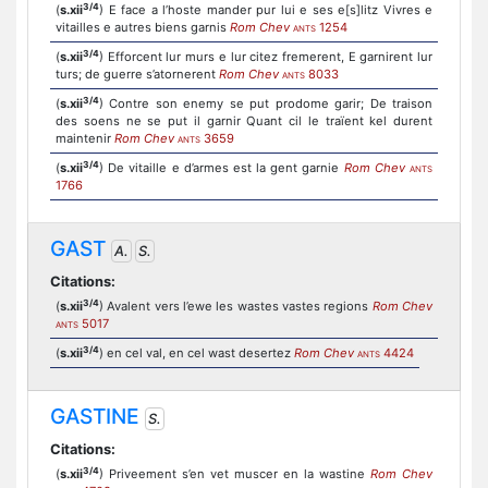
3/4
(
s.xii
) E face a l’hoste mander pur lui e ses e[s]litz Vivres e
vitailles e autres biens garnis
Rom Chev
1254
ANTS
3/4
(
s.xii
) Efforcent lur murs e lur citez fremerent, E garnirent lur
turs; de guerre s’atornerent
Rom Chev
8033
ANTS
3/4
(
s.xii
) Contre son enemy se put prodome garir; De traison
des soens ne se put il garnir Quant cil le traïent kel durent
maintenir
Rom Chev
3659
ANTS
3/4
(
s.xii
) De vitaille e d’armes est la gent garnie
Rom Chev
ANTS
1766
GAST
A.
S.
Citations:
3/4
(
s.xii
) Avalent vers l’ewe les wastes vastes regions
Rom Chev
5017
ANTS
3/4
(
s.xii
) en cel val, en cel wast desertez
Rom Chev
4424
ANTS
GASTINE
S.
Citations:
3/4
(
s.xii
) Priveement s’en vet muscer en la wastine
Rom Chev