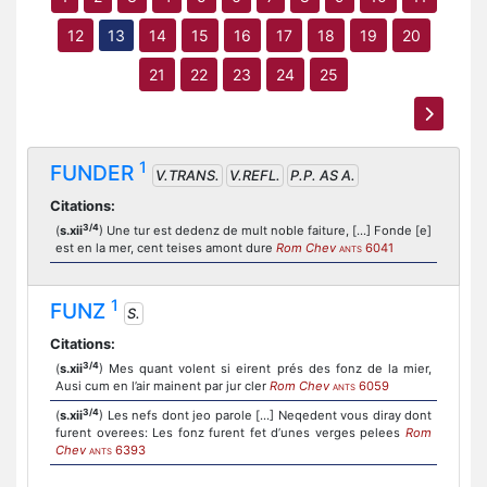
12
13
14
15
16
17
18
19
20
21
22
23
24
25
1
FUNDER
V.TRANS.
V.REFL.
P.P. AS A.
Citations:
3/4
(
s.xii
) Une tur est dedenz de mult noble faiture, [...] Fonde [e]
est en la mer, cent teises amont dure
Rom Chev
6041
ANTS
1
FUNZ
S.
Citations:
3/4
(
s.xii
) Mes quant volent si eirent prés des fonz de la mier,
Ausi cum en l’air mainent par jur cler
Rom Chev
6059
ANTS
3/4
(
s.xii
) Les nefs dont jeo parole [...] Neqedent vous diray dont
furent overees: Les fonz furent fet d’unes verges pelees
Rom
Chev
6393
ANTS