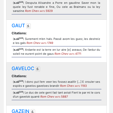
3/4
(
s.xii
) Desputa Alisandre a Porre en gaudine Saver mon la
quele ley fust renable e fine, Ou cele as Braimans ou la ley
sarazine
Rom Chev
5929
ANTS
GAUT
S.
Citations:
3/4
(
s.xii
) Surement m’en hals. Passé avom les guez, les destreiz
e les gals
Rom Chev
1749
ANTS
3/4
(
s.xii
) Ardante est la terre en lur aire [e] aveaus; De l’ardur du
soleil ne eurent point de gaus
Rom Chev
4771
ANTS
GAVELOC
S.
Citations:
3/4
(
s.xii
) I donc put l’em veer les fossez asaillir [...] E crouler ses
espiés e gavelos gaveloes brandir
Rom Chev
1193
ANTS
3/4
(
s.xii
) Le duc de cele gent l’ad tant avisé Fiert le par mi le cors
d’un gavelok quarré
Rom Chev
5887
ANTS
GAZEIN
S.