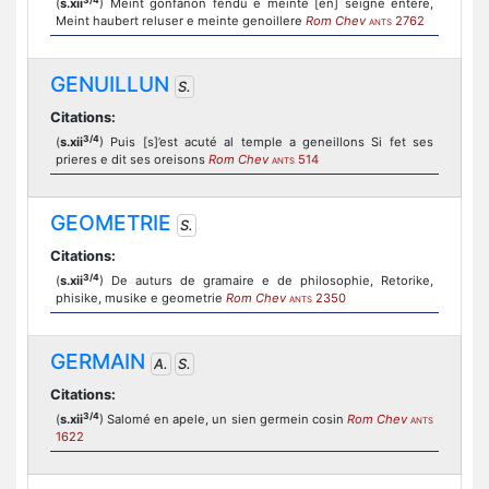
(
s.xii
) Meint gonfanon fendu e meinte [en] seigne entere,
Meint haubert reluser e meinte genoillere
Rom Chev
2762
ANTS
GENUILLUN
S.
Citations:
3/4
(
s.xii
) Puis [s]’est acuté al temple a geneillons Si fet ses
prieres e dit ses oreisons
Rom Chev
514
ANTS
GEOMETRIE
S.
Citations:
3/4
(
s.xii
) De auturs de gramaire e de philosophie, Retorike,
phisike, musike e geometrie
Rom Chev
2350
ANTS
GERMAIN
A.
S.
Citations:
3/4
(
s.xii
) Salomé en apele, un sien germein cosin
Rom Chev
ANTS
1622