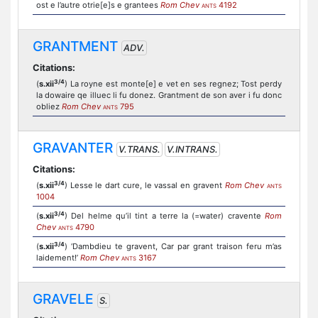
ost e l’autre otrie[e]s e grantees
Rom Chev
4192
ANTS
GRANTMENT
ADV.
Citations:
3/4
(
s.xii
) La royne est monte[e] e vet en ses regnez; Tost perdy
la dowaire qe illuec li fu donez. Grantment de son aver i fu donc
obliez
Rom Chev
795
ANTS
GRAVANTER
V.TRANS.
V.INTRANS.
Citations:
3/4
(
s.xii
) Lesse le dart cure, le vassal en gravent
Rom Chev
ANTS
1004
3/4
(
s.xii
) Del helme qu’il tint a terre la (=water) cravente
Rom
Chev
4790
ANTS
3/4
(
s.xii
) ‘Dambdieu te gravent, Car par grant traison feru m’as
laidement!’
Rom Chev
3167
ANTS
GRAVELE
S.