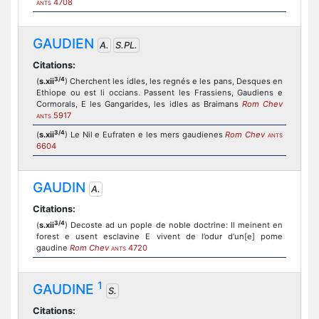
4708
ANTS
GAUDIEN
A.
S.PL.
Citations:
3/4
(
s.xii
) Cherchent les idles, les regnés e les pans, Desques en
Ethiope ou est li occians. Passent les Frassiens, Gaudiens e
Cormorals, E les Gangarides, les idles as Braimans
Rom Chev
5917
ANTS
3/4
(
s.xii
) Le Nil e Eufraten e les mers gaudienes
Rom Chev
ANTS
6604
GAUDIN
A.
Citations:
3/4
(
s.xii
) Decoste ad un pople de noble doctrine: Il meinent en
forest e usent esclavine E vivent de l’odur d’un[e] pome
gaudine
Rom Chev
4720
ANTS
1
GAUDINE
S.
Citations: