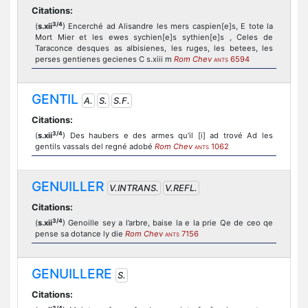
Citations:
3/4
(
s.xii
) Encerché ad Alisandre les mers caspien[e]s, E tote la
Mort Mier et les ewes sychien[e]s sythien[e]s , Celes de
Taraconce desques as albisienes, les ruges, les betees, les
perses gentienes gecienes C s.xiii m
Rom Chev
6594
ANTS
GENTIL
A.
S.
S.F.
Citations:
3/4
(
s.xii
) Des haubers e des armes qu’il [i] ad trové Ad les
gentils vassals del regné adobé
Rom Chev
1062
ANTS
GENUILLER
V.INTRANS.
V.REFL.
Citations:
3/4
(
s.xii
) Genoille sey a l’arbre, baise la e la prie Qe de ceo qe
pense sa dotance ly die
Rom Chev
7156
ANTS
GENUILLERE
S.
Citations:
3/4