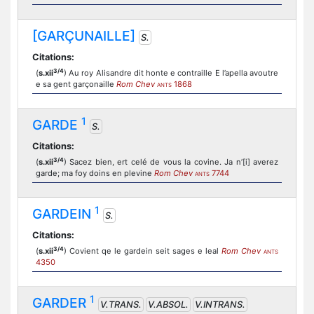
[GARÇUNAILLE]
S.
Citations:
3/4
(
s.xii
) Au roy Alisandre dit honte e contraille E l’apella avoutre
e sa gent garçonaille
Rom Chev
1868
ANTS
1
GARDE
S.
Citations:
3/4
(
s.xii
) Sacez bien, ert celé de vous la covine. Ja n’[i] averez
garde; ma foy doins en plevine
Rom Chev
7744
ANTS
1
GARDEIN
S.
Citations:
3/4
(
s.xii
) Covient qe le gardein seit sages e leal
Rom Chev
ANTS
4350
1
GARDER
V.TRANS.
V.ABSOL.
V.INTRANS.