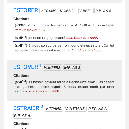
ESTORER
V.TRANS.
V.ABSOL.
V.REFL.
P.P. AS A.
Citations:
(
c.1310
) Pur sun pris eshaucer estorer P c.1310 vint il a cest apel
Rom Chev
2162
ANTS
3/4
(
s.xii
) qe fu de langage estoré
Rom Chev
6658
ANTS
3/4
(
s.xii
) Si nous son corps pernom, donc eimes estoré , Car tut
son grant tresor nous ert abandoné
Rom Chev
1838
ANTS
1
ESTOVER
V.IMPERS.
INF. AS S.
Citations:
3/4
(
s.xii
) As bestes covient l’erbe e freche ewe avoir, E as deserz
n’ad gueres, el mien espoir, Si nous estuet morir par dreit
estovoir
Rom Chev
4461
ANTS
2
ESTRAIER
V.TRANS.
V.INTRANS.
P.PR. AS A.
P.P. AS A.
Citations: