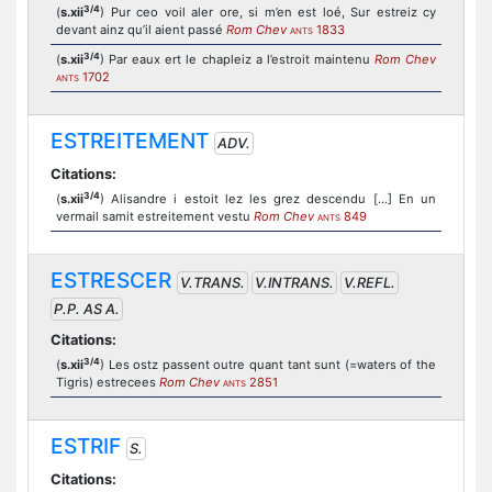
3/4
(
s.xii
) Pur ceo voil aler ore, si m’en est loé, Sur estreiz cy
devant ainz qu’il aient passé
Rom Chev
1833
ANTS
3/4
(
s.xii
) Par eaux ert le chapleiz a l’estroit maintenu
Rom Chev
1702
ANTS
ESTREITEMENT
ADV.
Citations:
3/4
(
s.xii
) Alisandre i estoit lez les grez descendu [...] En un
vermail samit estreitement vestu
Rom Chev
849
ANTS
ESTRESCER
V.TRANS.
V.INTRANS.
V.REFL.
P.P. AS A.
Citations:
3/4
(
s.xii
) Les ostz passent outre quant tant sunt (=waters of the
Tigris) estrecees
Rom Chev
2851
ANTS
ESTRIF
S.
Citations: