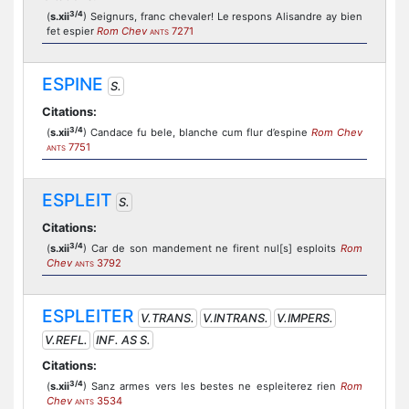
3/4
(
s.xii
) Seignurs, franc chevaler! Le respons Alisandre ay bien
fet espier
Rom Chev
7271
ANTS
ESPINE
S.
Citations:
3/4
(
s.xii
) Candace fu bele, blanche cum flur d’espine
Rom Chev
7751
ANTS
ESPLEIT
S.
Citations:
3/4
(
s.xii
) Car de son mandement ne firent nul[s] esploits
Rom
Chev
3792
ANTS
ESPLEITER
V.TRANS.
V.INTRANS.
V.IMPERS.
V.REFL.
INF. AS S.
Citations:
3/4
(
s.xii
) Sanz armes vers les bestes ne espleiterez rien
Rom
Chev
3534
ANTS