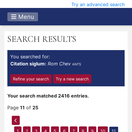
Try an advanced search
Menu
SEARCH RESULTS
You searched for:
Citation siglum:
Rom Chev
ANTS
Refine your search
Try a new search
Your search matched 2416 entries.
Page
11
of
25
1
2
3
4
5
6
7
8
9
10
11