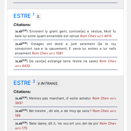
1
ESTRE
S.
Citations:
3/4
(
s.xii
) Envoient ly grant gent, conroie[e] e vestue; Mult fu
bele lur estre quant ensemble est venue
Rom Chev
4015
ANTS
3/4
(
s.xii
) Ostages ont doné e juré serement Qe le roy
conduiront cea e la sauvement, E verra lur estres e lur nefs
ensement
Rom Chev
1081
ANTS
3/4
(
s.xii
) De cest[e] estrange terre l’estre ne savez
Rom Chev
4432
ANTS
3
ESTRE
V.INTRANS.
Citations:
3/4
(
s.xii
) N’eimes pas marchant, d’ estre achatur
Rom Chev
ANTS
3937
3/4
(
s.xii
) Bel mestre , dit ele, e de moy qe sera ?
Rom Chev
ANTS
199
3/4
(
s.xii
) 'Bele dame, dit il, 'ne vus ert unc del de pis'
Rom Chev
175
ANTS