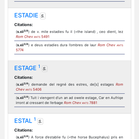
ESTADIE
S.
Citations:
3/4
(
s.xii
) de v. mile estadies fu il (=the island) , ceo dient, lez
Rom Chev
5491
ANTS
3/4
(
s.xii
) e deus estadies dura l’ombres de laur
Rom Chev
ANTS
5774
1
ESTAGE
S.
Citations:
3/4
(
s.xii
) demande del regné des estres, de[s] estages
Rom
Chev
5406
ANTS
3/4
(
s.xii
) Tuit i viengent d’un an ad owele estage, Car en Aufriqe
irront al cressant de l’erbage
Rom Chev
7881
ANTS
1
ESTAL
S.
Citations:
3/4
(
s.xii
) A force d’establie fu (=the horse Bucephalus) pris en