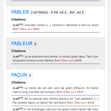
FABLER
V.INTRANS.
P.PR. AS S.
INF. AS S.
Citations:
3/4
(
s.xii
) chevaler cortois [...] content e fabloient a tolir lur anuit
Rom Chev
1653
ANTS
FABLEUR
S.
Citations:
3/4
(
s.xii
) Ja ne prendra mes terme ly nostre grant labur Tant cum
Alisandre trovera novel fableur
Rom Chev
6009
ANTS
FAÇUN
S.
Citations:
3/4
(
s.xii
) Ly home de cel isle sunt de grant effacion; Al mond
n’ad si long; horrible ont la façon
Rom Chev
5447
ANTS
3/4
(
s.xii
) De la beauté des chiens plusors en l'ost parlerent [...]
Par sa bele façon un baron l’en donerent
Rom Chev
4234
ANTS
3/4
(
s.xii
) Il ont estranges nefs pur les granz mers hanter Ne vous