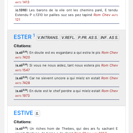
1413
ANTS
(
c.1310
) Les barons de la vile ont les chemins paré, E tendu
Estendu P c.1310 lor pailles suz ses pez tapiné
Rom Chev
ANTS
121
1
ESTER
V.INTRANS.
V.REFL.
P.PR. AS S.
INF. AS S.
Citations:
3/4
(
s.xii
) En doute est es esgardanz a qui estra le pis
Rom Chev
7420
ANTS
3/4
(
s.xii
) Si vous ne nous aidez, tant nous estera pis
Rom Chev
1547
ANTS
3/4
(
s.xii
) Car ne sievent uncore a qui mielz en estait
Rom Chev
7428
ANTS
3/4
(
s.xii
) En dute est le chef perdre a qui mielz estait
Rom Chev
1973
ANTS
ESTIVE
S.
Citations:
3/4
(
s.xii
) Un riches hom de Thebes, qui des ars fu sachant E