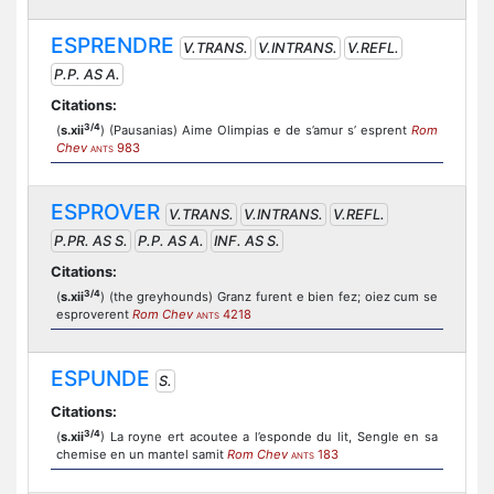
ESPRENDRE
V.TRANS.
V.INTRANS.
V.REFL.
P.P. AS A.
Citations:
3/4
(
s.xii
) (Pausanias) Aime Olimpias e de s’amur s’ esprent
Rom
Chev
983
ANTS
ESPROVER
V.TRANS.
V.INTRANS.
V.REFL.
P.PR. AS S.
P.P. AS A.
INF. AS S.
Citations:
3/4
(
s.xii
) (the greyhounds) Granz furent e bien fez; oiez cum se
esproverent
Rom Chev
4218
ANTS
ESPUNDE
S.
Citations:
3/4
(
s.xii
) La royne ert acoutee a l’esponde du lit, Sengle en sa
chemise en un mantel samit
Rom Chev
183
ANTS