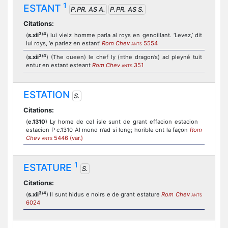
1
ESTANT
P.PR. AS A.
P.PR. AS S.
Citations:
3/4
(
s.xii
) lui vielz homme parla al roys en genoillant. ‘Levez,’ dit
lui roys, ‘e parlez en estant’
Rom Chev
5554
ANTS
3/4
(
s.xii
) (The queen) le chef ly (=the dragon’s) ad pleyné tuit
entur en estant esteant
Rom Chev
351
ANTS
ESTATION
S.
Citations:
(
c.1310
) Ly home de cel isle sunt de grant effacion estacion
estacion P c.1310 Al mond n’ad si long; horible ont la façon
Rom
Chev
5446 (var.)
ANTS
1
ESTATURE
S.
Citations:
3/4
(
s.xii
) Il sunt hidus e noirs e de grant estature
Rom Chev
ANTS
6024