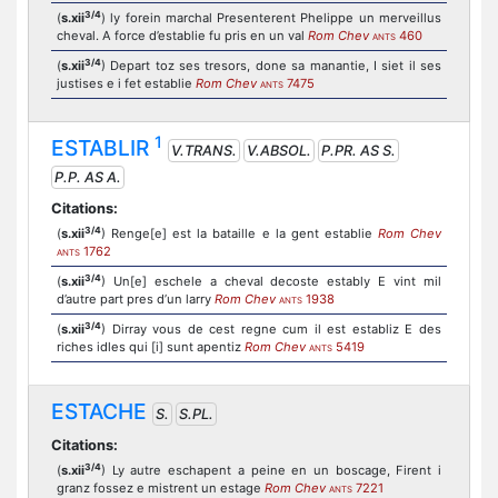
3/4
(
s.xii
) ly forein marchal Presenterent Phelippe un merveillus
cheval. A force d’establie fu pris en un val
Rom Chev
460
ANTS
3/4
(
s.xii
) Depart toz ses tresors, done sa manantie, I siet il ses
justises e i fet establie
Rom Chev
7475
ANTS
1
ESTABLIR
V.TRANS.
V.ABSOL.
P.PR. AS S.
P.P. AS A.
Citations:
3/4
(
s.xii
) Renge[e] est la bataille e la gent establie
Rom Chev
1762
ANTS
3/4
(
s.xii
) Un[e] eschele a cheval decoste estably E vint mil
d’autre part pres d’un larry
Rom Chev
1938
ANTS
3/4
(
s.xii
) Dirray vous de cest regne cum il est establiz E des
riches idles qui [i] sunt apentiz
Rom Chev
5419
ANTS
ESTACHE
S.
S.PL.
Citations:
3/4
(
s.xii
) Ly autre eschapent a peine en un boscage, Firent i
granz fossez e mistrent un estage
Rom Chev
7221
ANTS