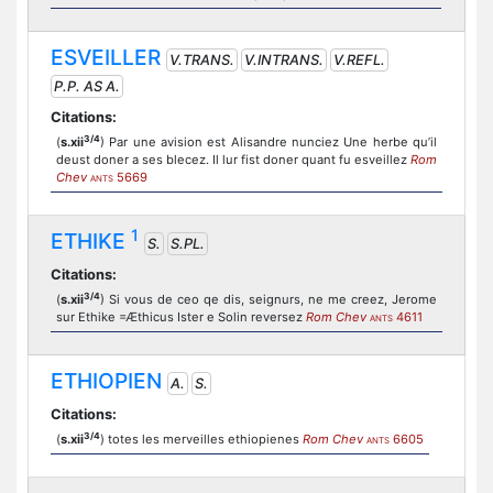
ESVEILLER
V.TRANS.
V.INTRANS.
V.REFL.
P.P. AS A.
Citations:
3/4
(
s.xii
) Par une avision est Alisandre nunciez Une herbe qu’il
deust doner a ses blecez. Il lur fist doner quant fu esveillez
Rom
Chev
5669
ANTS
1
ETHIKE
S.
S.PL.
Citations:
3/4
(
s.xii
) Si vous de ceo qe dis, seignurs, ne me creez, Jerome
sur Ethike =Æthicus Ister e Solin reversez
Rom Chev
4611
ANTS
ETHIOPIEN
A.
S.
Citations:
3/4
(
s.xii
) totes les merveilles ethiopienes
Rom Chev
6605
ANTS