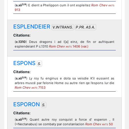
3/4
(
s.xii
) E dient a Phelippon cum il ont espleitez
Rom Chev
ANTS
913
ESPLENDEIER
V.INTRANS.
P.PR. AS A.
Citations:
(
c.1310
) Deus dragons i ad l[a] einz, de fin or aufriquant
esplendeiant P c.1310
Rom Chev
1406 (var.)
ANTS
ESPONS
S.
Citations:
3/4
(
s.xii
) Ly roy fu enginus e dota sa veisdie K’il eussent as
arbres muscé par felonie Home ou autre rien qe l’espons lur die
Rom Chev
7153
ANTS
ESPORON
S.
Citations:
3/4
(
s.xii
) Quant autre roy conquist a force d’ esperon , Il
(=Nectanabus) se combaty par constanlacion
Rom Chev
50
ANTS