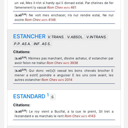
un val, Mes il n’ot si hardy qui li donast estal. Par cheines de fer
l’amenerent ly vassal
Rom Chev
461
ANTS
3/4
(
s.xii
) Ne volt mes enchacer, n’a nul rendre estal, Ne nul
occire
Rom Chev
4146
ANTS
ESTANCHER
V.TRANS.
V.ABSOL.
V.INTRANS.
P.P. AS A.
INF. AS S.
Citations:
3/4
(
s.xii
) N’eimes pas marchant, d’estre achatur, d’ estancher par
avoir felon ne traitur
Rom Chev
3938
ANTS
3/4
(
s.xii
) Qui donc vei[s]t vassal les bons chevals brocher E
mener a estrif, poindre e anguiser E les uns core avant, les
autres estancher
Rom Chev
2014
ANTS
1
ESTANDARD
S.
Citations:
3/4
(
s.xii
) Le roy vient a Bucifal, a la cue le prent, Sil tret a
l’estandard e as marchals le rent
Rom Chev
4143
ANTS