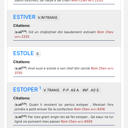
savoit d’estives, de harpe e de chant
Rom Chev
2253
ANTS
ESTIVER
V.INTRANS.
Citations:
3/4
(
s.xii
) Od un cha[le]mel d’or baudement estivant
Rom Chev
2255
ANTS
ESTOLE
S.
Citations:
3/4
(
s.xii
) Anel eust e estole e son chef d’or cerclé
Rom Chev
ANTS
3755
1
ESTOPER
V.TRANS.
P.P. AS A.
INF. AS S.
Citations:
3/4
(
s.xii
) Quant il revolent lur pertuz estoper , N’estuet fors
joindre e petit enluer De la confection
Rom Chev
6416
ANTS
3/4
(
s.xii
) Par iceo grant engin les ad fet estoper , Qe eaux ne lur
ligné ne puissent mes passer
Rom Chev
6559
ANTS