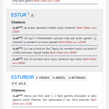
trop bien garnis
Rom Chev
1308
ANTS
1
ESTUR
S.
Citations:
3/4
(
s.xii
) as branz ascerins orible estur leverent
Rom Chev
ANTS
2205
3/4
(
s.xii
) Cil qu’il (=Alexander) consuit n’ad par arme garant. Ly
citezein ly rendent un estur pesant
Rom Chev
2244
ANTS
3/4
(
s.xii
) La (=at a ford on the Tigris) lur rendent estur un estur P
c.1310 cum bon vassal hardy
Rom Chev
3045
ANTS
3/4
(
s.xii
) Car s'il turnent vers vous, tendront dur estur
Rom Chev
6000
ANTS
ESTURDIR
V.TRANS.
V.ABSOL.
V.INTRANS.
P.P. AS A.
Citations:
3/4
(
s.xii
) Idonc put l’em veer [...] Tanz gentils chevalers e tanz
barons morir, Pasmer ces damoisels e les vielz estordir
Rom
Chev
1200
ANTS