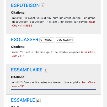
ESPUTEISON
S.
Citations:
(
c.1310
) En avant vous dirray cum lur estrif define, Lur grant
desputeison esputeison P c.1310 , lur estre, lur covine
Rom
Chev
5933
ANTS
ESQUASSER
V.TRANS.
V.INTRANS.
Citations:
3/4
(
s.xii
) Fiert le Thebien qe tut le double esquace
Rom Chev
2182
ANTS
ESSAMPLAIRE
S.
Citations:
3/4
(
s.xii
) Denis e Magastes me trovent l’ensamplaire
Rom Chev
4595
ANTS
ESSAMPLE
S.