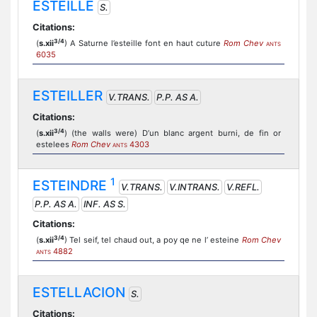
ESTEILLE
S.
Citations:
3/4
(
s.xii
) A Saturne l’esteille font en haut cuture
Rom Chev
ANTS
6035
ESTEILLER
V.TRANS.
P.P. AS A.
Citations:
3/4
(
s.xii
) (the walls were) D’un blanc argent burni, de fin or
estelees
Rom Chev
4303
ANTS
1
ESTEINDRE
V.TRANS.
V.INTRANS.
V.REFL.
P.P. AS A.
INF. AS S.
Citations:
3/4
(
s.xii
) Tel seif, tel chaud out, a poy qe ne l’ esteine
Rom Chev
4882
ANTS
ESTELLACION
S.
Citations: