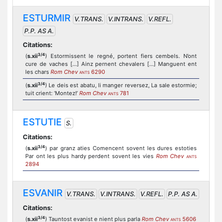
ESTURMIR
V.TRANS.
V.INTRANS.
V.REFL.
P.P. AS A.
Citations:
3/4
(
s.xii
) Estormissent le regné, portent fiers cembels. N’ont
cure de vaches [...] Ainz pernent chevalers [...] Manguent ent
les chars
Rom Chev
6290
ANTS
3/4
(
s.xii
) Le deis est abatu, li manger reversez, La sale estormie;
tuit crient: ‘Montez!’
Rom Chev
781
ANTS
ESTUTIE
S.
Citations:
3/4
(
s.xii
) par granz aties Comencent sovent les dures estoties
Par ont les plus hardy perdent sovent les vies
Rom Chev
ANTS
2894
ESVANIR
V.TRANS.
V.INTRANS.
V.REFL.
P.P. AS A.
Citations:
3/4
(
s.xii
) Tauntost evanist e nient plus parla
Rom Chev
5606
ANTS