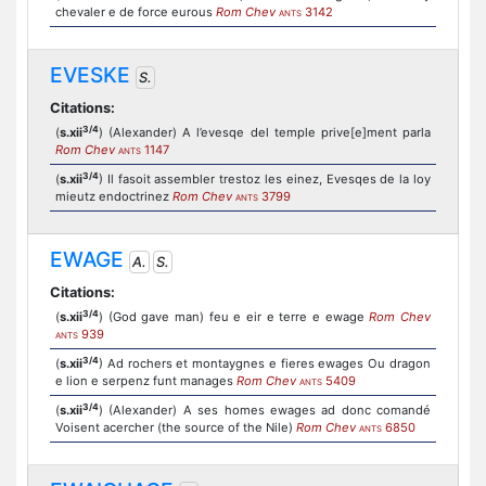
chevaler e de force eurous
Rom Chev
3142
ANTS
EVESKE
S.
Citations:
3/4
(
s.xii
) (Alexander) A l’evesqe del temple prive[e]ment parla
Rom Chev
1147
ANTS
3/4
(
s.xii
) Il fasoit assembler trestoz les einez, Evesqes de la loy
mieutz endoctrinez
Rom Chev
3799
ANTS
EWAGE
A.
S.
Citations:
3/4
(
s.xii
) (God gave man) feu e eir e terre e ewage
Rom Chev
939
ANTS
3/4
(
s.xii
) Ad rochers et montaygnes e fieres ewages Ou dragon
e lion e serpenz funt manages
Rom Chev
5409
ANTS
3/4
(
s.xii
) (Alexander) A ses homes ewages ad donc comandé
Voisent acercher (the source of the Nile)
Rom Chev
6850
ANTS