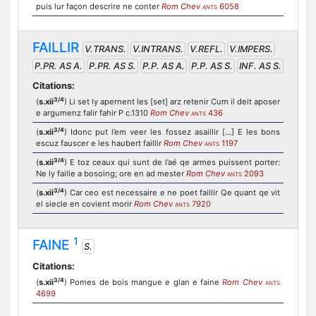
puis lur façon descrire ne conter
Rom Chev
6058
ANTS
FAILLIR
V.TRANS.
V.INTRANS.
V.REFL.
V.IMPERS.
P.PR. AS A.
P.PR. AS S.
P.P. AS A.
P.P. AS S.
INF. AS S.
Citations:
3/4
(
s.xii
) Li set ly apernent les [set] arz retenir Cum il deit aposer
e argumenz falir fahir P c.1310
Rom Chev
436
ANTS
3/4
(
s.xii
) Idonc put l’em veer les fossez asaillir [...] E les bons
escuz fauscer e les haubert faillir
Rom Chev
1197
ANTS
3/4
(
s.xii
) E toz ceaux qui sunt de l’aé qe armes puissent porter:
Ne ly faille a bosoing; ore en ad mester
Rom Chev
2093
ANTS
3/4
(
s.xii
) Car ceo est necessaire e ne poet faillir Qe quant qe vit
el siecle en covient morir
Rom Chev
7920
ANTS
1
FAINE
S.
Citations:
3/4
(
s.xii
) Pomes de bois mangue e glan e faine
Rom Chev
ANTS
4699