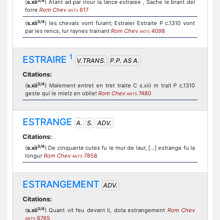
3/4
(
s.xii
) Atant ad par irour la lance estraiee , Sache le brant del
forre
Rom Chev
617
ANTS
3/4
(
s.xii
) les chevals vont fuiant; Estraier Estraite P c.1310 vont
par les rencs, lur raynes trainant
Rom Chev
4098
ANTS
1
ESTRAIRE
V.TRANS.
P.P. AS A.
Citations:
3/4
(
s.xii
) Malement entret en tret traite C s.xiii m trait P c.1310
geste qui le mielz en oblie!
Rom Chev
7480
ANTS
ESTRANGE
A.
S.
ADV.
Citations:
3/4
(
s.xii
) De cinquante cutes fu le mur de laur, [...] estrange fu la
longur
Rom Chev
7858
ANTS
ESTRANGEMENT
ADV.
Citations:
3/4
(
s.xii
) Quant vit feu devant li, dota estrangement
Rom Chev
6765
ANTS