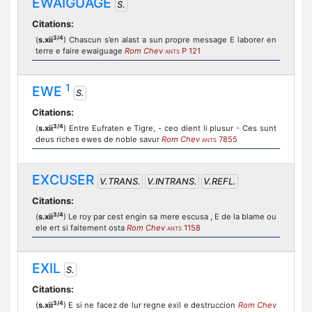
EWAIGUAGE
S.
Citations:
3/4
(
s.xii
) Chascun s’en alast a sun propre message E laborer en
terre e faire ewaiguage
Rom Chev
P 121
ANTS
1
EWE
S.
Citations:
3/4
(
s.xii
) Entre Eufraten e Tigre, - ceo dient li plusur - Ces sunt
deus riches ewes de noble savur
Rom Chev
7855
ANTS
EXCUSER
V.TRANS.
V.INTRANS.
V.REFL.
Citations:
3/4
(
s.xii
) Le roy par cest engin sa mere escusa , E de la blame ou
ele ert si faitement osta
Rom Chev
1158
ANTS
EXIL
S.
Citations:
3/4
(
s.xii
) E si ne facez de lur regne exil e destruccion
Rom Chev