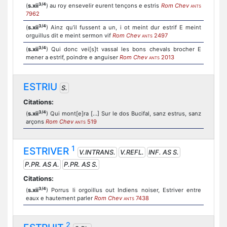
3/4
(
s.xii
) au roy ensevelir eurent tençons e estris
Rom Chev
ANTS
7962
3/4
(
s.xii
) Ainz qu’il fussent a un, i ot meint dur estrif E meint
orguillus dit e meint sermon vif
Rom Chev
2497
ANTS
3/4
(
s.xii
) Qui donc vei[s]t vassal les bons chevals brocher E
mener a estrif, poindre e anguiser
Rom Chev
2013
ANTS
ESTRIU
S.
Citations:
3/4
(
s.xii
) Qui mont[e]ra […] Sur le dos Bucifal, sanz estrus, sanz
arçons
Rom Chev
519
ANTS
1
ESTRIVER
V.INTRANS.
V.REFL.
INF. AS S.
P.PR. AS A.
P.PR. AS S.
Citations:
3/4
(
s.xii
) Porrus li orgoillus out Indiens noiser, Estriver entre
eaux e hautement parler
Rom Chev
7438
ANTS
2