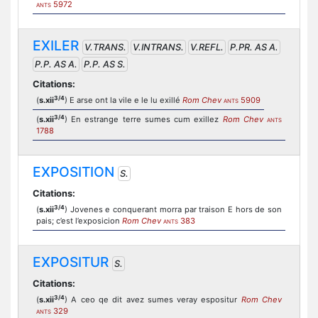
5972
ANTS
EXILER
V.TRANS.
V.INTRANS.
V.REFL.
P.PR. AS A.
P.P. AS A.
P.P. AS S.
Citations:
3/4
(
s.xii
) E arse ont la vile e le lu exillé
Rom Chev
5909
ANTS
3/4
(
s.xii
) En estrange terre sumes cum exillez
Rom Chev
ANTS
1788
EXPOSITION
S.
Citations:
3/4
(
s.xii
) Jovenes e conquerant morra par traison E hors de son
pais; c’est l’exposicion
Rom Chev
383
ANTS
EXPOSITUR
S.
Citations:
3/4
(
s.xii
) A ceo qe dit avez sumes veray espositur
Rom Chev
329
ANTS