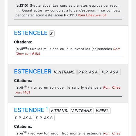
(
c.1310
) (Nectanabus) Les curs as planetes esprova par reson,
[...] Quant autre roy conquist a force d’esperon, Il se combaty
par constanlacion estellacion P c.1310
Rom Chev
51
ANTS
ESTENCELE
S.
Citations:
3/4
(
s.xii
) Suz les muls des caillous levent les [es]tenceles
Rom
Chev
6184
ANTS
ESTENCELER
V.INTRANS.
P.PR. AS A.
P.P. AS A.
Citations:
3/4
(
s.xii
) Irrur ad en son quer, le sanc ly estencele
Rom Chev
1461
ANTS
1
ESTENDRE
V.TRANS.
V.INTRANS.
V.REFL.
P.P. AS A.
P.P. AS S.
Citations:
3/4
(
s.xii
) jeo voy ton orgoil trop monter e estendre
Rom Chev