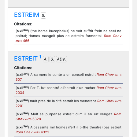
ESTREIM
S.
Citations:
3/4
(
s.xii
) (the horse Bucephalus) ne volt suffrir frein ne seel ne
poitral; Homes mangoit plus qe estreim formentail
Rom Chev
466
ANTS
1
ESTREIT
A.
S.
ADV.
Citations:
3/4
(
s.xii
) A sa mere le conte a un conseil estroit
Rom Chev
ANTS
507
3/4
(
s.xii
) Par T. fut acontré a l’estroit d’un rocher
Rom Chev
ANTS
2034
3/4
(
s.xii
) mult pres de la cité estrait les menerent
Rom Chev
ANTS
2201
3/4
(
s.xii
) Mult se purpense estreit cum il en ert vengez
Rom
Chev
6328
ANTS
3/4
(
s.xii
) A cessante mil homes n’ert il (=the theatre) pas estreit
Rom Chev
4323
ANTS