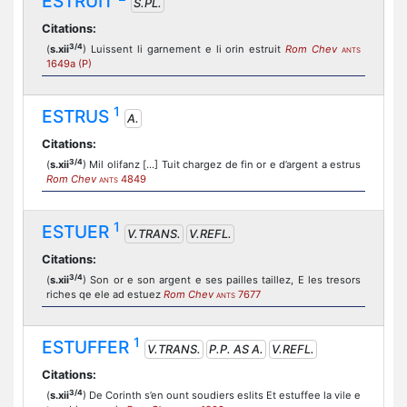
ESTRUIT
S.PL.
Citations:
3/4
(
s.xii
) Luissent li garnement e li orin estruit
Rom Chev
ANTS
1649a (P)
1
ESTRUS
A.
Citations:
3/4
(
s.xii
) Mil olifanz [...] Tuit chargez de fin or e d’argent a estrus
Rom Chev
4849
ANTS
1
ESTUER
V.TRANS.
V.REFL.
Citations:
3/4
(
s.xii
) Son or e son argent e ses pailles taillez, E les tresors
riches qe ele ad estuez
Rom Chev
7677
ANTS
1
ESTUFFER
V.TRANS.
P.P. AS A.
V.REFL.
Citations:
3/4
(
s.xii
) De Corinth s’en ount soudiers eslits Et estuffee la vile e