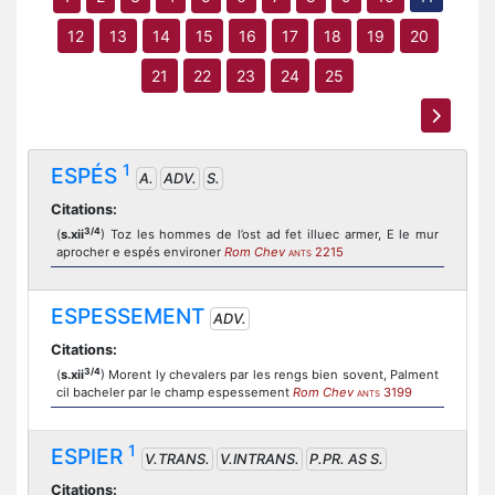
12
13
14
15
16
17
18
19
20
21
22
23
24
25
1
ESPÉS
A.
ADV.
S.
Citations:
3/4
(
s.xii
) Toz les hommes de l’ost ad fet illuec armer, E le mur
aprocher e espés environer
Rom Chev
2215
ANTS
ESPESSEMENT
ADV.
Citations:
3/4
(
s.xii
) Morent ly chevalers par les rengs bien sovent, Palment
cil bacheler par le champ espessement
Rom Chev
3199
ANTS
1
ESPIER
V.TRANS.
V.INTRANS.
P.PR. AS S.
Citations: