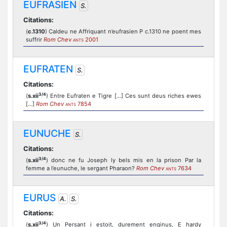
EUFRASIEN
S.
Citations:
(
c.1310
) Caldeu ne Affriquant n’eufrasien P c.1310 ne poent mes
suffrir
Rom Chev
2001
ANTS
EUFRATEN
S.
Citations:
3/4
(
s.xii
) Entre Eufraten e Tigre […] Ces sunt deus riches ewes
[…]
Rom Chev
7854
ANTS
EUNUCHE
S.
Citations:
3/4
(
s.xii
) donc ne fu Joseph ly bels mis en la prison Par la
femme a l’eunuche, le sergant Pharaon?
Rom Chev
7634
ANTS
EURUS
A.
S.
Citations:
3/4
(
s.xii
) Un Persant i estoit, durement enginus, E hardy