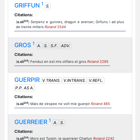
1
GRIFFUN
S.
Citations:
2/4
(
s.xii
) Serpenz e guivres, dragun e averser; Grifuns i ad plus
de trente millers
Roland
2544
1
GROS
A.
S.
S.F.
ADV.
Citations:
2/4
(
s.xii
) Fenduz en est mis olifans el gros
Roland
2295
GUERPIR
V.TRANS.
V.INTRANS.
V.REFL.
P.P. AS A.
Citations:
2/4
(
s.xii
) Mais de s’espee ne volt mie guerpir
Roland
465
1
GUERREIER
A.
S.
Citations:
2/4
(
s.xii
) Morz est Turpin, le guerreier Charlun
Roland
2242