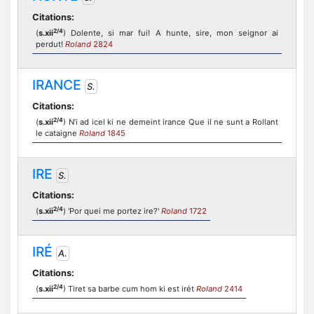
Citations:
2/4
(
s.xii
) Dolente, si mar fui! A hunte, sire, mon seignor ai
perdut!
Roland
2824
IRANCE
S.
Citations:
2/4
(
s.xii
) N’i ad icel ki ne demeint irance Que il ne sunt a Rollant
le cataigne
Roland
1845
IRE
S.
Citations:
2/4
(
s.xii
) 'Por quei me portez ire?'
Roland
1722
IRÉ
A.
Citations:
2/4
(
s.xii
) Tiret sa barbe cum hom ki est irét
Roland
2414