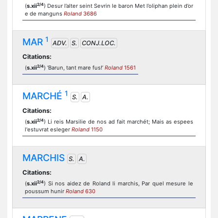
2/4
(
s.xii
) Desur l’alter seint Sevrin le baron Met l’oliphan plein d’or
e de manguns
Roland
3686
1
MAR
ADV.
S.
CONJ.LOC.
Citations:
2/4
(
s.xii
) ‘Barun, tant mare fus!’
Roland
1561
1
MARCHÉ
S.
A.
Citations:
2/4
(
s.xii
) Li reis Marsilie de nos ad fait marchét; Mais as espees
l'estuvrat esleger
Roland
1150
MARCHIS
S.
A.
Citations:
2/4
(
s.xii
) Si nos aidez de Roland li marchis, Par quel mesure le
poussum hunir
Roland
630