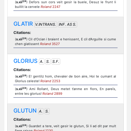
2/4
(
s.xii
) Defors sun cors veit gesir la buele, Desuz le frunt li
buillit la cervele
Roland
2247
GLATIR
V.INTRANS.
INF. AS S.
Citations:
2/4
(
s.xii
) Cil d’Ocian i braient e henissent, E cil d’Arguille si cume
chen glatissent
Roland
3527
GLORIUS
A.
S.
S.F.
Citations:
2/4
(
s.xii
) E! gentilz hom, chevaler de bon aire, Hoi te cumant al
Glorius celeste!
Roland
2253
2/4
(
s.xii
) Ami Rollant, Deus metet t’anme en flors, En pareïs,
entre les glorius!
Roland
2899
GLUTUN
A.
S.
Citations:
2/4
(
s.xii
) Guardet a tere, veit gesir le glutun, Si li ad dit par mult
fiere raison
Roland
1230