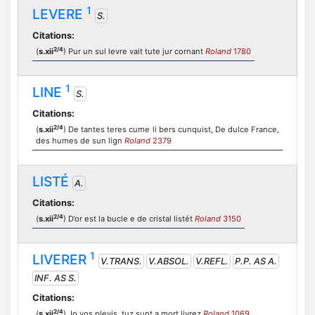
1
LEVERE
S.
Citations:
2/4
(
s.xii
) Pur un sul levre vait tute jur cornant
Roland
1780
1
LINE
S.
Citations:
2/4
(
s.xii
) De tantes teres cume li bers cunquist, De dulce France,
des humes de sun lign
Roland
2379
LISTÉ
A.
Citations:
2/4
(
s.xii
) D’or est la bucle e de cristal listét
Roland
3150
1
LIVERER
V.TRANS.
V.ABSOL.
V.REFL.
P.P. AS A.
INF. AS S.
Citations:
2/4
(
s.xii
) Jo vos plevis, tuz sunt a mort livrez
Roland
1069