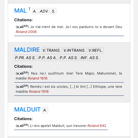
1
MAL
A.
ADV.
S.
Citations:
2/4
(
s.xii
) Jo n’ai nient de mel. Jo.l vos parduins ici e devant Deu
Roland
2006
MALDIRE
V.TRANS.
V.INTRANS.
V.REFL.
P.PR. AS S.
P.P. AS A.
P.P. AS S.
INF. AS S.
Citations:
2/4
(
s.xii
) Nus ne.l susfrirum mie! Tere Major, Mahummet, te
maldie
Roland
1616
2/4
(
s.xii
) Remés i est sis uncles, […] ki tint […] Ethiope, une tere
maldite
Roland
1916
MALDUIT
A.
Citations:
2/4
(
s.xii
) Li reis apelet Malduit, sun tresorer
Roland
642