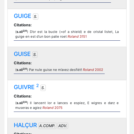
GUIGE
S.
Citations:
2/4
(
s.xii
) D’or est la bucle (=of a shield) e de cristal listet, La
guige en est d’un bon palie roet
Roland
3151
GUISE
S.
Citations:
2/4
(
s.xii
) Par nule guise ne m’avez desfiét!
Roland
2002
2
GUIVRE
S.
Citations:
2/4
(
s.xii
) Il lancent lor e lances e espiez, E wigres e darz e
museras e agiez
Roland
2075
HALÇUR
A.COMP.
ADV.