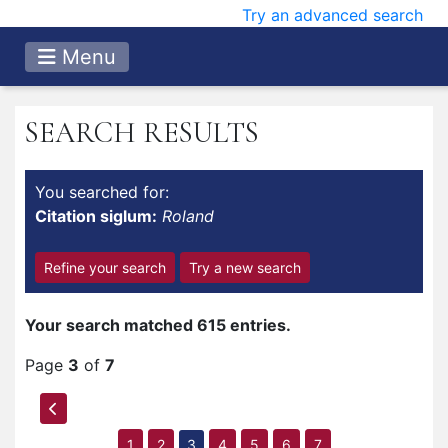
Try an advanced search
Menu
SEARCH RESULTS
You searched for:
Citation siglum:
Roland
Refine your search
Try a new search
Your search matched 615 entries.
Page
3
of
7
1
2
3
4
5
6
7