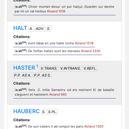
Citations:
2/4
(
s.xii
) Oliver muntet desur un pui halçur, Guardet sur destre
par mi un val herbus
Roland
1016
HALT
A.
ADV.
S.
Citations:
2/4
(
s.xii
) mort l’abat en une halte roche
Roland
1578
2/4
(
s.xii
) De l’olifan haltes sunt les menees
Roland
3330
1
HASTER
V.TRANS.
V.INTRANS.
V.REFL.
P.P. AS A.
P.P. AS S.
Citations:
2/4
(
s.xii
) Itels .C. milie Sarrazins od els meinent Ki de bataille
s’arguent et hasteient
Roland
992
HAUBERC
S.
S.PL.
Citations:
2/4
(
s.xii
) De sun osberc li ad rumput les pans
Roland
1300