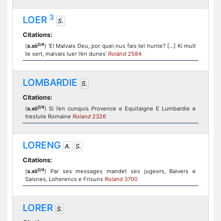
3
LOER
S.
Citations:
2/4
(
s.xii
) ‘E! Malvais Deu, por quei nus fais tel hunte? […] Ki mult
te sert, malvais luer l’en dunes’
Roland
2584
LOMBARDIE
S.
Citations:
2/4
(
s.xii
) Si l’en cunquis Provence e Equitaigne E Lumbardie e
trestute Romaine
Roland
2326
LORENG
A.
S.
Citations:
2/4
(
s.xii
) Par ses messages mandet ses jugeors, Baivers e
Saisnes, Loherencs e Frisuns
Roland
3700
LORER
S.