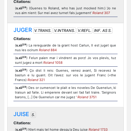
Citations:
2/4
(
s.xii
) (Guenes to Roland, who has just mocked him:) ‘Jo ne
vus aim nient: Sur mei avez turnet fals jugement’
Roland
307
JUGER
V.TRANS.
V.INTRANS.
V.REFL.
INF. AS S.
Citations:
2/4
(
s.xii
) La rereguarde de la grant host Carlun, Il est juget que
nus les ocirum
Roland
884
2/4
(
s.xii
) Felun paien mar i vindrent as porz! Jo vos plevis, tuz
sunt jugez a mort
Roland
1058
2/4
(
s.xii
) Ço dist li reis: Guenes, venez avant, Si recevez le
bastun e lu guant. Oit l'avez: sur vos le jugent Franc (=the
Francs)
Roland
321
2/4
(
s.xii
) Des or cumencet le plait e les noveles De Guenelun, ki
traisun ad faite. Li emperere devant sei l’ad fait traire. 'Seignors
barons, [...] De Guenelun car me jugez '
Roland
3751
JUISE
S.
Citations:
2/4
(
s.xii
) N'ert mais tel home desqu'a Deu juise
Roland
1733