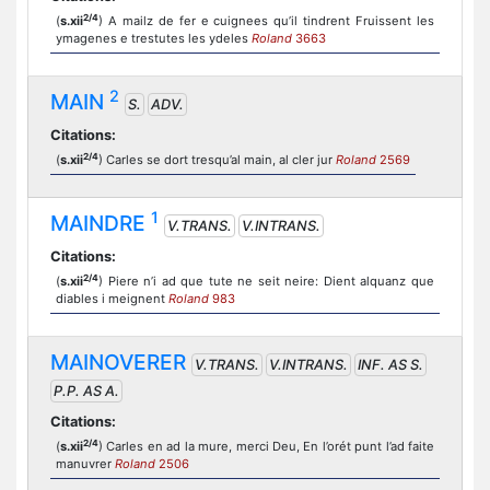
2/4
(
s.xii
) A mailz de fer e cuignees qu’il tindrent Fruissent les
ymagenes e trestutes les ydeles
Roland
3663
2
MAIN
S.
ADV.
Citations:
2/4
(
s.xii
) Carles se dort tresqu’al main, al cler jur
Roland
2569
1
MAINDRE
V.TRANS.
V.INTRANS.
Citations:
2/4
(
s.xii
) Piere n’i ad que tute ne seit neire: Dient alquanz que
diables i meignent
Roland
983
MAINOVERER
V.TRANS.
V.INTRANS.
INF. AS S.
P.P. AS A.
Citations:
2/4
(
s.xii
) Carles en ad la mure, merci Deu, En l’orét punt l’ad faite
manuvrer
Roland
2506