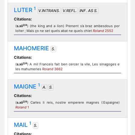
1
LUTER
V.INTRANS.
V.REFL.
INF. AS S.
Citations:
2/4
(
s.xii
) (the king and a lion) Prenent s’a braz ambesdous por
loiter ; Mais ço ne set quels abat ne quels chiet
Roland
2552
MAHOMERIE
S.
Citations:
2/4
(
s.xii
) A mil Franceis fait ben cercer la vile, Les sinagoges e
les mahumeries
Roland
3662
1
MAIGNE
A.
S.
Citations:
2/4
(
s.xii
) Carles li reis, nostre emperere magnes (:Espaigne)
Roland
1
1
MAIL
S.
Citations: