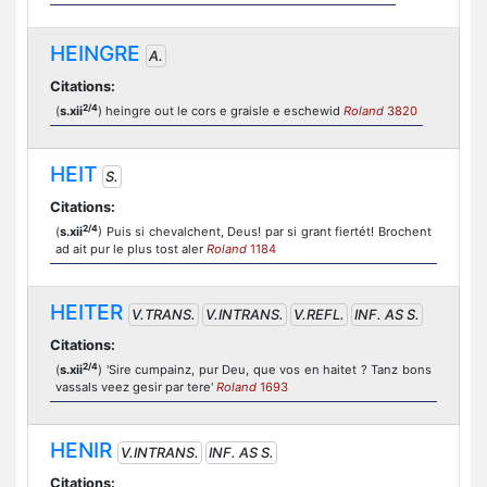
HEINGRE
A.
Citations:
2/4
(
s.xii
) heingre out le cors e graisle e eschewid
Roland
3820
HEIT
S.
Citations:
2/4
(
s.xii
) Puis si chevalchent, Deus! par si grant fiertét! Brochent
ad ait pur le plus tost aler
Roland
1184
HEITER
V.TRANS.
V.INTRANS.
V.REFL.
INF. AS S.
Citations:
2/4
(
s.xii
) 'Sire cumpainz, pur Deu, que vos en haitet ? Tanz bons
vassals veez gesir par tere'
Roland
1693
HENIR
V.INTRANS.
INF. AS S.
Citations: