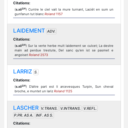
Citations:
2/4
(
s.xii
) Cuntre le ciel vait la mure turnant, Laciét en sum un
gunfanun tut blanc
Roland
1157
LAIDEMENT
ADV.
Citations:
2/4
(
s.xii
) Sur la verte herbe mult laidement se culcet; La destre
main ad perdue trestute, Del sanc qu'en ist se pasmet e
angoiset
Roland
2573
LARRIZ
S.
Citations:
2/4
(
s.xii
) D’altre part est li arcevesques Turpin, Sun cheval
broche, e muntet un lariz
Roland
1125
LASCHER
V.TRANS.
V.INTRANS.
V.REFL.
P.PR. AS A.
INF. AS S.
Citations: