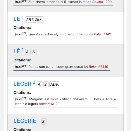
2/4
(
s.xii
) Sun cheval brochet, si li laschet la resne
Roland
1290
1
LE
ART.DEF.
Citations:
2/4
(
s.xii
) Quant se redrecet, mult par out fier lu vis
Roland
142
1
LÉ
A.
S.
Citations:
2/4
(
s.xii
) Pent a sun col un soen grant escut lét
Roland
3149
2
LEGER
A.
S.
ADV.
Citations:
2/4
(
s.xii
) Margariz est mult vaillant chevalers, E bels e forz e
isnels e legers
Roland
1312
1
LEGERIE
S.
Citations: