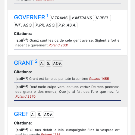
1
GOVERNER
V.TRANS.
V.INTRANS.
V.REFL.
INF. AS S.
P.PR. AS S.
P.P. AS A.
Citations:
2/4
(
s.xii
) Granz sunt les oz de cele gent averse, Siglent a fort e
nagent e guvernent
Roland
2631
2
GRANT
A.
S.
ADV.
Citations:
2/4
(
s.xii
) Grant est la noise par tute la contree
Roland
1455
2/4
(
s.xii
) Deu! meie culpe vers les tues vertuz De mes pecchez,
des granz e des menuz, Que jo ai fait des l’ure que nez fui
Roland
2370
GREF
A.
S.
ADV.
Citations:
2/4
(
s.xii
) Oi nus defalt la leial cumpaignie: Einz la vespree ert
gref la departie
Roland
1736