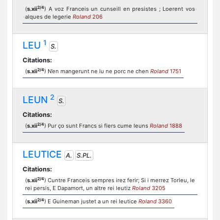
2/4
(
s.xii
) A voz Franceis un cunseill en presistes ; Loerent vos
alques de legerie
Roland
206
1
LEU
S.
Citations:
2/4
(
s.xii
) N’en mangerunt ne lu ne porc ne chen
Roland
1751
2
LEUN
S.
Citations:
2/4
(
s.xii
) Pur ço sunt Francs si fiers cume leuns
Roland
1888
LEUTICE
A.
S.PL.
Citations:
2/4
(
s.xii
) Cuntre Franceis sempres irez ferir; Si i merrez Torleu, le
rei persis, E Dapamort, un altre rei leutiz
Roland
3205
2/4
(
s.xii
) E Guineman justet a un rei leutice
Roland
3360