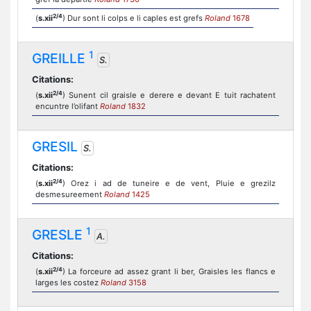
2/4
(
s.xii
) Dur sont li colps e li caples est grefs
Roland
1678
1
GREILLE
S.
Citations:
2/4
(
s.xii
) Sunent cil graisle e derere e devant E tuit rachatent
encuntre l’olifant
Roland
1832
GRESIL
S.
Citations:
2/4
(
s.xii
) Orez i ad de tuneire e de vent, Pluie e grezilz
desmesureement
Roland
1425
1
GRESLE
A.
Citations:
2/4
(
s.xii
) La forceure ad assez grant li ber, Graisles les flancs e
larges les costez
Roland
3158