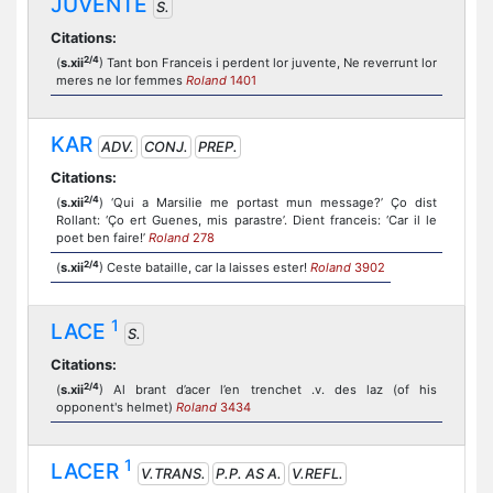
JUVENTE
S.
Citations:
2/4
(
s.xii
) Tant bon Franceis i perdent lor juvente, Ne reverrunt lor
meres ne lor femmes
Roland
1401
KAR
ADV.
CONJ.
PREP.
Citations:
2/4
(
s.xii
) ‘Qui a Marsilie me portast mun message?’ Ço dist
Rollant: ‘Ço ert Guenes, mis parastre’. Dient franceis: ‘Car il le
poet ben faire!’
Roland
278
2/4
(
s.xii
) Ceste bataille, car la laisses ester!
Roland
3902
1
LACE
S.
Citations:
2/4
(
s.xii
) Al brant d’acer l’en trenchet .v. des laz (of his
opponent's helmet)
Roland
3434
1
LACER
V.TRANS.
P.P. AS A.
V.REFL.