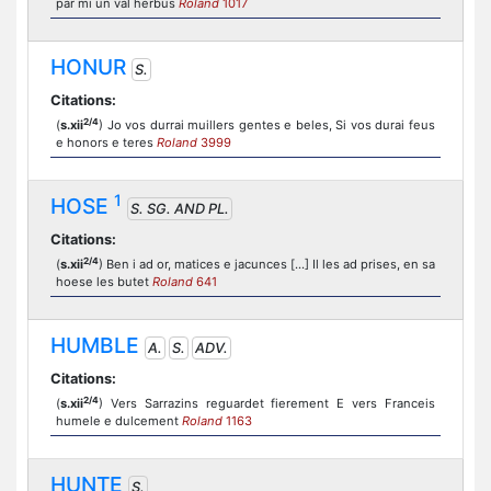
par mi un val herbus
Roland
1017
HONUR
S.
Citations:
2/4
(
s.xii
) Jo vos durrai muillers gentes e beles, Si vos durai feus
e honors e teres
Roland
3999
1
HOSE
S. SG. AND PL.
Citations:
2/4
(
s.xii
) Ben i ad or, matices e jacunces [...] Il les ad prises, en sa
hoese les butet
Roland
641
HUMBLE
A.
S.
ADV.
Citations:
2/4
(
s.xii
) Vers Sarrazins reguardet fierement E vers Franceis
humele e dulcement
Roland
1163
HUNTE
S.