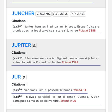
JUNCHER
V.TRANS.
P.P. AS A.
P.P. AS S.
Citations:
2/4
(
s.xii
) tantes hanstes i ad par mi brisees, Escuz fruisez e
bronies desmaillees! La veisez la tere si junchee
Roland
3388
JUPITER
S.
Citations:
2/4
(
s.xii
) E l’arcevesque lor ocist Siglorel, L'encanteur ki ja fut en
enfer: Par artimal l'i cundoist Jupiter
Roland
1392
JUR
S.
Citations:
2/4
(
s.xii
) Vendrat li jurz , si passerat li termes
Roland
54
2/4
(
s.xii
) Malvais servis[e] le jur li rendit Guenes, Qu'en
Sarraguce sa maisniee alat vendre
Roland
1406