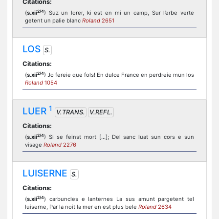
Citations:
2/4
(
s.xii
) Suz un lorer, ki est en mi un camp, Sur l’erbe verte
getent un palie blanc
Roland
2651
LOS
S.
Citations:
2/4
(
s.xii
) Jo fereie que fols! En dulce France en perdreie mun los
Roland
1054
1
LUER
V.TRANS.
V.REFL.
Citations:
2/4
(
s.xii
) Si se feinst mort [...]; Del sanc luat sun cors e sun
visage
Roland
2276
LUISERNE
S.
Citations:
2/4
(
s.xii
) carbuncles e lanternes La sus amunt pargetent tel
luiserne, Par la noit la mer en est plus bele
Roland
2634