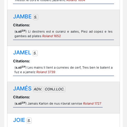
Trestut le cors e l’osberc jazerenc
Roland
1604
JAMBE
S.
Citations:
2/4
(
s.xii
) Li destrers est e curanz e aates, Piez ad copez e les
gambes ad plates
Roland
1652
JAMEL
S.
Citations:
2/4
(
s.xii
) Les mains li lient a curreies de cerf, Tres ben le batent a
fuz e a jamelz
Roland
3739
JAMÉS
ADV.
CONJ.LOC.
Citations:
2/4
(
s.xii
) Jamais Karlon de nus n’avrat servise
Roland
1727
JOIE
S.