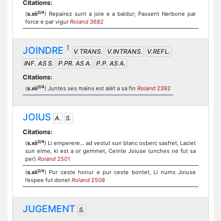
Citations:
2/4
(
s.xii
) Repairez sunt a joie e a baldur; Passent Nerbone par
force e par vigur
Roland
3682
1
JOINDRE
V.TRANS.
V.INTRANS.
V.REFL.
INF. AS S.
P.PR. AS A.
P.P. AS A.
Citations:
2/4
(
s.xii
) Juntes ses mains est alét a sa fin
Roland
2392
JOIUS
A.
S.
Citations:
2/4
(
s.xii
) Li emperere... ad vestut sun blanc osberc sasfret, Laciet
sun elme, ki est a or gemmet, Ceinte Joiuse (unches ne fut sa
per)
Roland
2501
2/4
(
s.xii
) Pur ceste honur e pur ceste bontet, Li nums Joiuse
l’espee fut donet
Roland
2508
JUGEMENT
S.