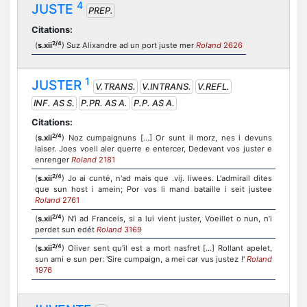
4
JUSTE
PREP.
Citations:
2/4
(
s.xii
) Suz Alixandre ad un port juste mer
Roland
2626
1
JUSTER
V.TRANS.
V.INTRANS.
V.REFL.
INF. AS S.
P.PR. AS A.
P.P. AS A.
Citations:
2/4
(
s.xii
) Noz cumpaignuns […] Or sunt il morz, nes i devuns
laiser. Joes voell aler querre e entercer, Dedevant vos juster e
enrenger
Roland
2181
2/4
(
s.xii
) Jo ai cunté, n'ad mais que .vij. liwees. L'admirail dites
que sun host i amein; Por vos li mand bataille i seit justee
Roland
2761
2/4
(
s.xii
) N’i ad Franceis, si a lui vient juster, Voeillet o nun, n’i
perdet sun edét
Roland
3169
2/4
(
s.xii
) Oliver sent qu'il est a mort nasfret […] Rollant apelet,
sun ami e sun per: 'Sire cumpaign, a mei car vus justez !'
Roland
1976