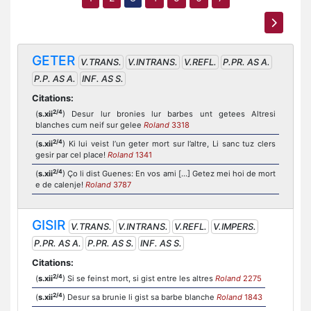
GETER
V.TRANS.
V.INTRANS.
V.REFL.
P.PR. AS A.
P.P. AS A.
INF. AS S.
Citations:
2/4
(
s.xii
) Desur lur bronies lur barbes unt getees Altresi
blanches cum neif sur gelee
Roland
3318
2/4
(
s.xii
) Ki lui veist l’un geter mort sur l’altre, Li sanc tuz clers
gesir par cel place!
Roland
1341
2/4
(
s.xii
) Ço li dist Guenes: En vos ami [...] Getez mei hoi de mort
e de calenje!
Roland
3787
GISIR
V.TRANS.
V.INTRANS.
V.REFL.
V.IMPERS.
P.PR. AS A.
P.PR. AS S.
INF. AS S.
Citations:
2/4
(
s.xii
) Si se feinst mort, si gist entre les altres
Roland
2275
2/4
(
s.xii
) Desur sa brunie li gist sa barbe blanche
Roland
1843