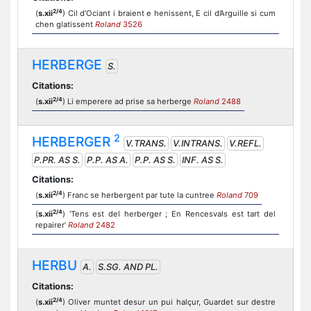
2/4
(
s.xii
) Cil d’Ociant i braient e henissent, E cil d’Arguille si cum
chen glatissent
Roland
3526
HERBERGE
S.
Citations:
2/4
(
s.xii
) Li emperere ad prise sa herberge
Roland
2488
2
HERBERGER
V.TRANS.
V.INTRANS.
V.REFL.
P.PR. AS S.
P.P. AS A.
P.P. AS S.
INF. AS S.
Citations:
2/4
(
s.xii
) Franc se herbergent par tute la cuntree
Roland
709
2/4
(
s.xii
) ‘Tens est del herberger ; En Rencesvals est tart del
repairer’
Roland
2482
HERBU
A.
S.SG. AND PL.
Citations:
2/4
(
s.xii
) Oliver muntet desur un pui halçur, Guardet sur destre