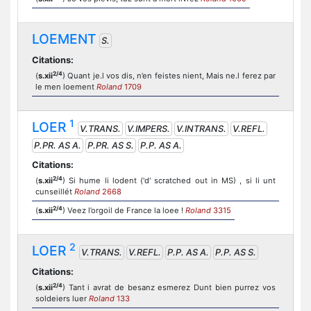
LOEMENT
S.
Citations:
2/4
(
s.xii
) Quant je.l vos dis, n’en feistes nient, Mais ne.l ferez par
le men loement
Roland
1709
1
LOER
V.TRANS.
V.IMPERS.
V.INTRANS.
V.REFL.
P.PR. AS A.
P.PR. AS S.
P.P. AS A.
Citations:
2/4
(
s.xii
) Si hume li lodent ('d' scratched out in MS) , si li unt
cunseillét
Roland
2668
2/4
(
s.xii
) Veez l’orgoil de France la loee !
Roland
3315
2
LOER
V.TRANS.
V.REFL.
P.P. AS A.
P.P. AS S.
Citations:
2/4
(
s.xii
) Tant i avrat de besanz esmerez Dunt bien purrez vos
soldeiers luer
Roland
133