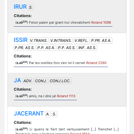
IRUR
S.
Citations:
2/4
(
s.xii
) Felun paien par grant irur chevalchent
Roland
1098
ISSIR
V.TRANS.
V.INTRANS.
V.REFL.
P.PR. AS A.
P.PR. AS S.
P.P. AS A.
P.P. AS S.
INF. AS S.
Citations:
2/4
(
s.xii
) Par les oreilles fors s’en ist li cervel
Roland
2260
JA
ADV.
CONJ.
CONJ.LOC.
Citations:
2/4
(
s.xii
) amis, ne.l dire ja!
Roland
1113
JACERANT
A.
S.
Citations:
2/4
(
s.xii
) Li quens le fiert tant vertuusement [...] Trenchet […]