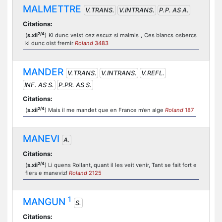
MALMETTRE
V.TRANS.
V.INTRANS.
P.P. AS A.
Citations:
2/4
(
s.xii
) Ki dunc veist cez escuz si malmis , Ces blancs osbercs
ki dunc oist fremir
Roland
3483
MANDER
V.TRANS.
V.INTRANS.
V.REFL.
INF. AS S.
P.PR. AS S.
Citations:
2/4
(
s.xii
) Mais il me mandet que en France m’en alge
Roland
187
MANEVI
A.
Citations:
2/4
(
s.xii
) Li quens Rollant, quant il les veit venir, Tant se fait fort e
fiers e maneviz!
Roland
2125
1
MANGUN
S.
Citations: