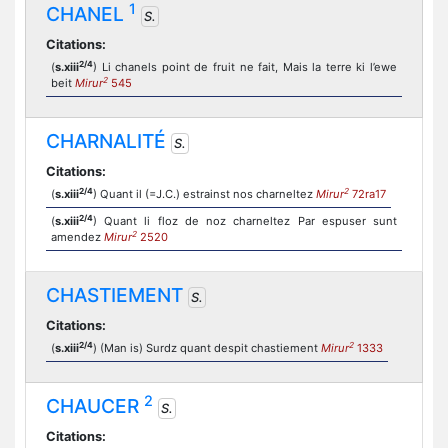
1
CHANEL
S.
Citations:
2/4
(
s.xiii
) Li chanels point de fruit ne fait, Mais la terre ki l’ewe
2
beit
Mirur
545
CHARNALITÉ
S.
Citations:
2/4
2
(
s.xiii
) Quant il (=J.C.) estrainst nos charneltez
Mirur
72ra17
2/4
(
s.xiii
) Quant li floz de noz charneltez Par espuser sunt
2
amendez
Mirur
2520
CHASTIEMENT
S.
Citations:
2/4
2
(
s.xiii
) (Man is) Surdz quant despit chastiement
Mirur
1333
2
CHAUCER
S.
Citations: