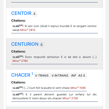
CENTOIR
S.
Citations:
2/4
(
s.xiii
) Si veir cum (God) li leprus mundat E le sergant centoir
2
sanat
Mirur
2813
CENTURION
S.
Citations:
2/4
(
s.xiii
) Dunc respundi centuriun E si ad dist a Jesum […]
2
Mirur
2780
1
CHACER
V.TRANS.
V.INTRANS.
INF. AS S.
Citations:
2/4
2
(
s.xiii
) […] Cum feit la pudre ki vent chace
Mirur
1596
2/4
(
s.xiii
) E li parent deivent guarder Lur enfanz tut dis
2
d’encumbrer E nient desur els chacier
Mirur
2728