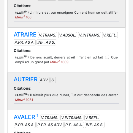
Citations:
2/4
(
s.xiii
) Li mirurs est pur enseigner Cument hum se deit atiffer
2
Mirur
166
ATRAIRE
V.TRANS.
V.ABSOL.
V.INTRANS.
V.REFL.
P.PR. AS A.
INF. AS S.
Citations:
2/4
(
s.xiii
) Deners acuilt, deners atreit : Tant en ad fait […] Que
2
empli ad un grant pot
Mirur
1009
AUTRIER
ADV.
S.
Citations:
2/4
(
s.xiii
) Il n’aveit plus que duner, Tut out despendu des autrer
2
Mirur
1031
1
AVALER
V.TRANS.
V.INTRANS.
V.REFL.
P.PR. AS A.
P.PR. AS ADV.
P.P. AS A.
INF. AS S.