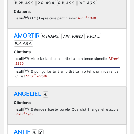
P.PR. AS S.
P.P. AS A.
P.P. AS S.
INF. AS S.
Citations:
2/4
2
(
s.xiii
) (J.C.) Lepre cure par fin amer
Mirur
1340
AMORTIR
V.TRANS.
V.INTRANS.
V.REFL.
P.P. AS A.
Citations:
2/4
2
(
s.xiii
) Mirre ke la char amortie La penitence signefie
Mirur
2230
2/4
(
s.xiii
) E pur ço ke tant amortist La mortel char mustre de
2
Christ
Mirur
70rb18
ANGELIEL
A.
Citations:
2/4
(
s.xiii
) Entendez iceste parole Que dist li angeliel esscole
2
Mirur
1957
ANTIF
A.
S.