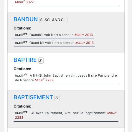
2
Mirur
3327
BANDUN
S. SG. AND PL.
Citations:
2/4
2
(
s.xiii
) Quantk’il volt li ert a bandun
Mirur
3013
2/4
2
(
s.xiii
) Quant k’il volt li ert a bandun
Mirur
3013
BAPTIRE
S.
Citations:
2/4
(
s.xiii
) A li (=St John Baptist) en vint Jesus li sire Pur prendre
2
de li baptire
Mirur
2289
BAPTISEMENT
S.
Citations:
2/4
2
(
s.xiii
) Oi avez l'aurement, Ore oez le baptizement
Mirur
2283