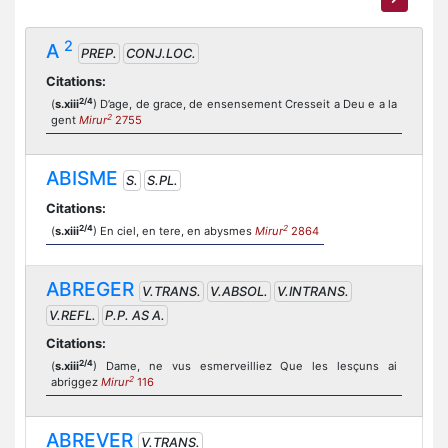
2
A
PREP.
CONJ.LOC.
Citations:
2/4
(
s.xiii
) D’age, de grace, de ensensement Cresseit a Deu e a la
2
gent
Mirur
2755
ABISME
S.
S.PL.
Citations:
2/4
2
(
s.xiii
) En ciel, en tere, en abysmes
Mirur
2864
ABREGER
V.TRANS.
V.ABSOL.
V.INTRANS.
V.REFL.
P.P. AS A.
Citations:
2/4
(
s.xiii
) Dame, ne vus esmerveilliez Que les lesçuns ai
2
abriggez
Mirur
116
ABREVER
V.TRANS.