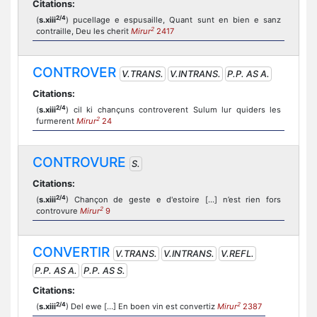
Citations:
2/4
(
s.xiii
) pucellage e espusaille, Quant sunt en bien e sanz
2
contraille, Deu les cherit
Mirur
2417
CONTROVER
V.TRANS.
V.INTRANS.
P.P. AS A.
Citations:
2/4
(
s.xiii
) cil ki chançuns controverent Sulum lur quiders les
2
furmerent
Mirur
24
CONTROVURE
S.
Citations:
2/4
(
s.xiii
) Chançon de geste e d'estoire [...] n’est rien fors
2
controvure
Mirur
9
CONVERTIR
V.TRANS.
V.INTRANS.
V.REFL.
P.P. AS A.
P.P. AS S.
Citations:
2/4
2
(
s.xiii
) Del ewe […] En boen vin est convertiz
Mirur
2387