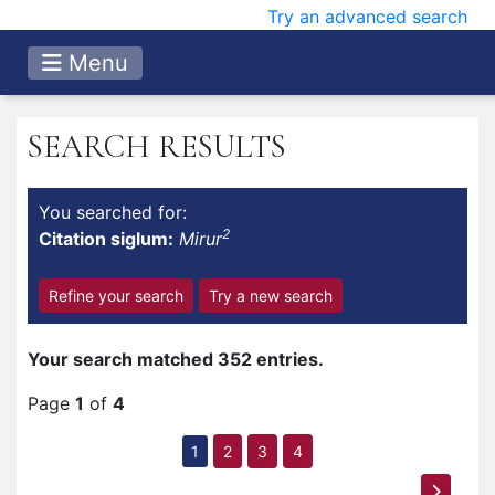
Try an advanced search
Menu
SEARCH RESULTS
You searched for:
2
Citation siglum:
Mirur
Refine your search
Try a new search
Your search matched 352 entries.
Page
1
of
4
1
2
3
4