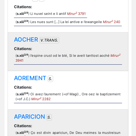
Citations:
2/4
2
(
s.xiii
) Li nuvel seint e li antif
Mirur
3791
2/4
2
(
s.xiii
) Les nues sunt […] La lei antive e l’ewangeile
Mirur
240
AOCHER
V.TRANS.
Citations:
2/4
2
(
s.xiii
) l’espine crust od le blé, Si le aveit tanttost aoché
Mirur
3941
AOREMENT
S.
Citations:
2/4
(
s.xiii
) Oi avez l’aurement (=of Magi) , Ore oez le baptizement
2
(=of J.C.)
Mirur
2282
APARICION
S.
Citations:
2/4
(
s.xiii
) Ço est divin apariciun, De Deu meimes la mustreisun