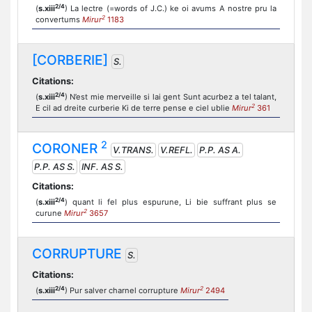
2/4
(
s.xiii
) La lectre (=words of J.C.) ke oi avums A nostre pru la
2
convertums
Mirur
1183
[CORBERIE]
S.
Citations:
2/4
(
s.xiii
) N’est mie merveille si lai gent Sunt acurbez a tel talant,
2
E cil ad dreite curberie Ki de terre pense e ciel ublie
Mirur
361
2
CORONER
V.TRANS.
V.REFL.
P.P. AS A.
P.P. AS S.
INF. AS S.
Citations:
2/4
(
s.xiii
) quant li fel plus espurune, Li bie suffrant plus se
2
curune
Mirur
3657
CORRUPTURE
S.
Citations:
2/4
2
(
s.xiii
) Pur salver charnel corrupture
Mirur
2494