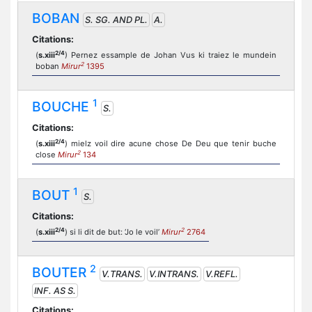
BOBAN
S. SG. AND PL.
A.
Citations:
2/4
(
s.xiii
) Pernez essample de Johan Vus ki traiez le mundein
2
boban
Mirur
1395
1
BOUCHE
S.
Citations:
2/4
(
s.xiii
) mielz voil dire acune chose De Deu que tenir buche
2
close
Mirur
134
1
BOUT
S.
Citations:
2/4
2
(
s.xiii
) si li dit de but: ‘Jo le voil’
Mirur
2764
2
BOUTER
V.TRANS.
V.INTRANS.
V.REFL.
INF. AS S.
Citations: