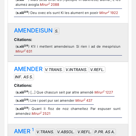
2
alumez avogla
Mirur
2088
2/4
2
(
s.xiii
) Deu ovec els sunt Ki les alument en poeir
Mirur
1922
AMENDEISUN
S.
Citations:
2/4
(
s.xiii
) K'il i mettent amendeisun Si rien i ad de mesprisiun
2
Mirur
631
AMENDER
V.TRANS.
V.INTRANS.
V.REFL.
INF. AS S.
Citations:
2/4
2
(
s.xiii
) [...] Que chascun seit par altre amendé
Mirur
1227
2/4
2
(
s.xiii
) Lire i poet pur sei amender
Mirur
437
2/4
(
s.xiii
) Quant li floz de noz charneltez Par espuser sunt
2
amendez
Mirur
2521
1
AMER
V.TRANS.
V.ABSOL.
V.REFL.
P.PR. AS A.