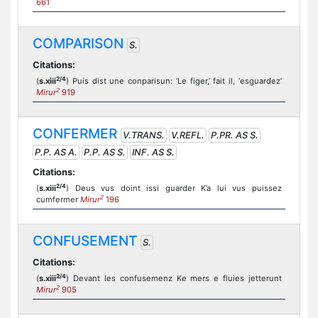
661
COMPARISON
S.
Citations:
2/4
(
s.xiii
) Puis dist une conparisun: ‘Le figer,’ fait il, ‘esguardez’
2
Mirur
919
CONFERMER
V.TRANS.
V.REFL.
P.PR. AS S.
P.P. AS A.
P.P. AS S.
INF. AS S.
Citations:
2/4
(
s.xiii
) Deus vus doint issi guarder K’a lui vus puissez
2
cumfermer
Mirur
196
CONFUSEMENT
S.
Citations:
2/4
(
s.xiii
) Devant les confusemenz Ke mers e fluies jetterunt
2
Mirur
905