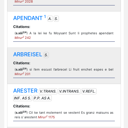
2
Mirur
2028
1
APENDANT
A.
S.
Citations:
2/4
(
s.xiii
) A la lei ke fu Moysant Sunt li prophetes apendant
2
Mirur
242
ARBREISEL
S.
Citations:
2/4
(
s.xiii
) si l’em escust l’arbrecel Li fruit enchet espes e bel
2
Mirur
201
ARESTER
V.TRANS.
V.INTRANS.
V.REFL.
INF. AS S.
P.P. AS A.
Citations:
2/4
(
s.xiii
) Cil ke tant molement se vestent Es granz maisuns as
2
reis s’ arestent
Mirur
1175