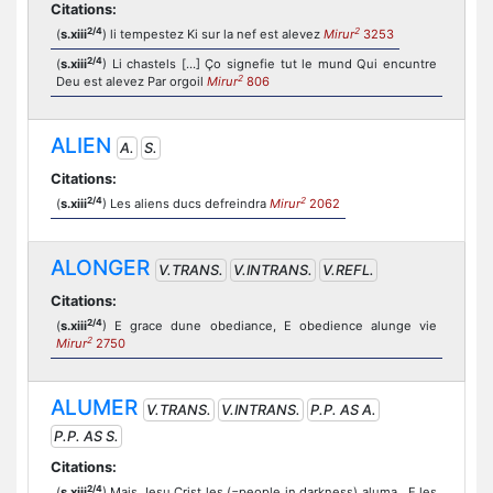
Citations:
2/4
2
(
s.xiii
) li tempestez Ki sur la nef est alevez
Mirur
3253
2/4
(
s.xiii
) Li chastels [...] Ço signefie tut le mund Qui encuntre
2
Deu est alevez Par orgoil
Mirur
806
ALIEN
A.
S.
Citations:
2/4
2
(
s.xiii
) Les aliens ducs defreindra
Mirur
2062
ALONGER
V.TRANS.
V.INTRANS.
V.REFL.
Citations:
2/4
(
s.xiii
) E grace dune obediance, E obedience alunge vie
2
Mirur
2750
ALUMER
V.TRANS.
V.INTRANS.
P.P. AS A.
P.P. AS S.
Citations:
2/4
(
s.xiii
) Mais Jesu Crist les (=people in darkness) aluma , E les