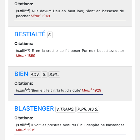
Citations:
2/4
(
s.xiii
) Nus devum Deu en haut loer, Nient en bassesce de
2
peccher
Mirur
1949
BESTIALTÉ
S.
Citations:
2/4
(
s.xiii
) E en la creche se fit poser Pur noz bestialtez oster
2
Mirur
1859
BIEN
ADV.
S.
S.PL.
Citations:
2/4
2
(
s.xiii
) ‘Bien eit’ feit il, ‘ki tut dis dute’
Mirur
1929
BLASTENGER
V.TRANS.
P.PR. AS S.
Citations:
2/4
(
s.xiii
) Il volt les prestres honurer E nul despire ne blastenger
2
Mirur
2915