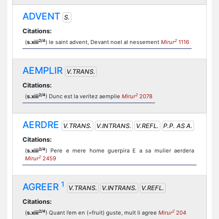
ADVENT
S.
Citations:
2/4
2
(
s.xiii
) le saint advent, Devant noel al nessement
Mirur
1116
AEMPLIR
V.TRANS.
Citations:
2/4
2
(
s.xiii
) Dunc est la veritez aemplie
Mirur
2078
AERDRE
V.TRANS.
V.INTRANS.
V.REFL.
P.P. AS A.
Citations:
2/4
(
s.xiii
) Pere e mere home guerpira E a sa mulier aerdera
2
Mirur
2459
1
AGREER
V.TRANS.
V.INTRANS.
V.REFL.
Citations:
2/4
2
(
s.xiii
) Quant l’em en (=fruit) guste, mult li agree
Mirur
204