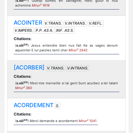
(
s.xiii
) Guerpi sumes en salvagine; N’est guiur ki nus
2
achemine
Mirur
1619
ACOINTER
V.TRANS.
V.INTRANS.
V.REFL.
V.IMPERS.
P.P. AS A.
INF. AS S.
Citations:
2/4
(
s.xiii
) Jesus entendre bien nus fait Ke as sages devum
2
aqueinter E lur paroles tenir cher
Mirur
2642
[ACORBER]
V.TRANS.
V.INTRANS.
Citations:
2/4
(
s.xiii
) N’est mie merveille si lai gent Sunt acurbez a tel talant
2
Mirur
360
ACORDEMENT
S.
Citations:
2/4
2
(
s.xiii
) Merci demande e acordement
Mirur
1041