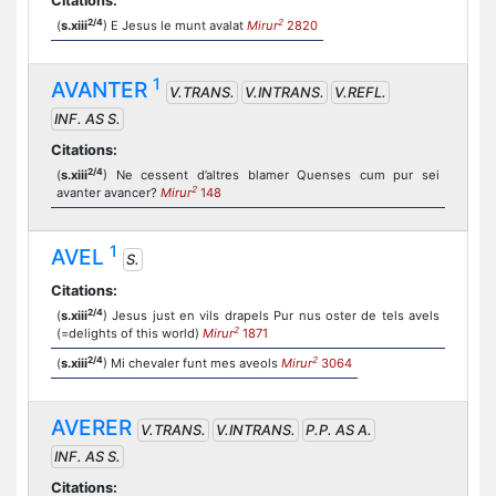
Citations:
2/4
2
(
s.xiii
) E Jesus le munt avalat
Mirur
2820
1
AVANTER
V.TRANS.
V.INTRANS.
V.REFL.
INF. AS S.
Citations:
2/4
(
s.xiii
) Ne cessent d’altres blamer Quenses cum pur sei
2
avanter avancer?
Mirur
148
1
AVEL
S.
Citations:
2/4
(
s.xiii
) Jesus just en vils drapels Pur nus oster de tels avels
2
(=delights of this world)
Mirur
1871
2/4
2
(
s.xiii
) Mi chevaler funt mes aveols
Mirur
3064
AVERER
V.TRANS.
V.INTRANS.
P.P. AS A.
INF. AS S.
Citations: