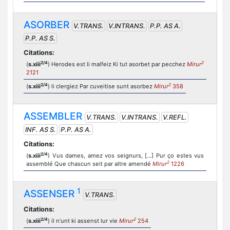
ASORBER
V.TRANS.
V.INTRANS.
P.P. AS A.
P.P. AS S.
Citations:
2/4
2
(
s.xiii
) Herodes est li malfeiz Ki tut asorbet par pecchez
Mirur
2121
2/4
2
(
s.xiii
) li clergiez Par cuveitise sunt asorbez
Mirur
358
ASSEMBLER
V.TRANS.
V.INTRANS.
V.REFL.
INF. AS S.
P.P. AS A.
Citations:
2/4
(
s.xiii
) Vus dames, amez vos seignurs, […] Pur ço estes vus
2
assemblé Que chascun seit par altre amendé
Mirur
1226
1
ASSENSER
V.TRANS.
Citations:
2/4
2
(
s.xiii
) il n’unt ki assenst lur vie
Mirur
254