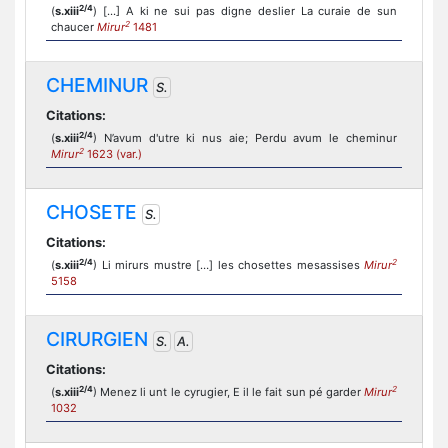
2/4
(
s.xiii
) [...] A ki ne sui pas digne deslier La curaie de sun
2
chaucer
Mirur
1481
CHEMINUR
S.
Citations:
2/4
(
s.xiii
) N’avum d'utre ki nus aie; Perdu avum le cheminur
2
Mirur
1623 (var.)
CHOSETE
S.
Citations:
2/4
2
(
s.xiii
) Li mirurs mustre […] les chosettes mesassises
Mirur
5158
CIRURGIEN
S.
A.
Citations:
2/4
2
(
s.xiii
) Menez li unt le cyrugier, E il le fait sun pé garder
Mirur
1032