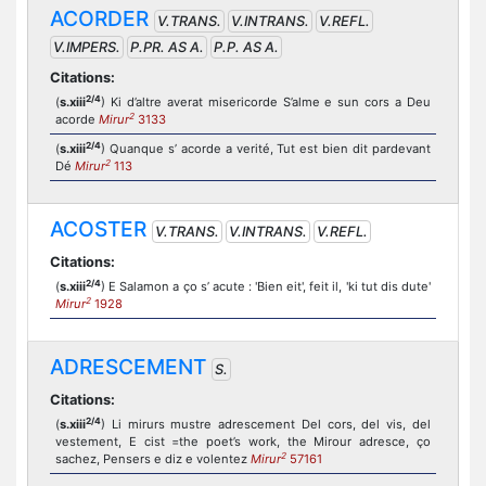
ACORDER
V.TRANS.
V.INTRANS.
V.REFL.
V.IMPERS.
P.PR. AS A.
P.P. AS A.
Citations:
2/4
(
s.xiii
) Ki d’altre averat misericorde S’alme e sun cors a Deu
2
acorde
Mirur
3133
2/4
(
s.xiii
) Quanque s’ acorde a verité, Tut est bien dit pardevant
2
Dé
Mirur
113
ACOSTER
V.TRANS.
V.INTRANS.
V.REFL.
Citations:
2/4
(
s.xiii
) E Salamon a ço s’ acute : 'Bien eit', feit il, 'ki tut dis dute'
2
Mirur
1928
ADRESCEMENT
S.
Citations:
2/4
(
s.xiii
) Li mirurs mustre adrescement Del cors, del vis, del
vestement, E cist =the poet’s work, the Mirour adresce, ço
2
sachez, Pensers e diz e volentez
Mirur
57161