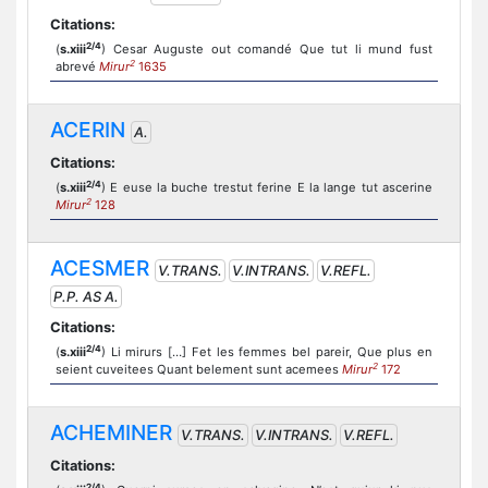
Citations:
2/4
(
s.xiii
) Cesar Auguste out comandé Que tut li mund fust
2
abrevé
Mirur
1635
ACERIN
A.
Citations:
2/4
(
s.xiii
) E euse la buche trestut ferine E la lange tut ascerine
2
Mirur
128
ACESMER
V.TRANS.
V.INTRANS.
V.REFL.
P.P. AS A.
Citations:
2/4
(
s.xiii
) Li mirurs […] Fet les femmes bel pareir, Que plus en
2
seient cuveitees Quant belement sunt acemees
Mirur
172
ACHEMINER
V.TRANS.
V.INTRANS.
V.REFL.
Citations:
2/4