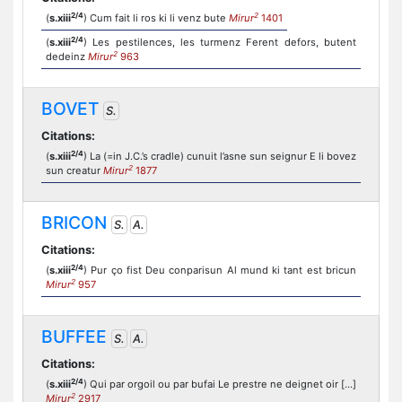
2/4
2
(
s.xiii
) Cum fait li ros ki li venz bute
Mirur
1401
2/4
(
s.xiii
) Les pestilences, les turmenz Ferent defors, butent
2
dedeinz
Mirur
963
BOVET
S.
Citations:
2/4
(
s.xiii
) La (=in J.C.’s cradle) cunuit l’asne sun seignur E li bovez
2
sun creatur
Mirur
1877
BRICON
S.
A.
Citations:
2/4
(
s.xiii
) Pur ço fist Deu conparisun Al mund ki tant est bricun
2
Mirur
957
BUFFEE
S.
A.
Citations:
2/4
(
s.xiii
) Qui par orgoil ou par bufai Le prestre ne deignet oir [...]
2
Mirur
2917