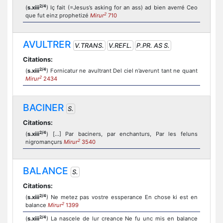
2/4
(
s.xiii
) Iç fait (=Jesus’s asking for an ass) ad bien averré Ceo
2
que fut einz prophetizé
Mirur
710
AVULTRER
V.TRANS.
V.REFL.
P.PR. AS S.
Citations:
2/4
(
s.xiii
) Fornicatur ne avultrant Del ciel n’averunt tant ne quant
2
Mirur
2434
BACINER
S.
Citations:
2/4
(
s.xiii
) [...] Par baciners, par enchanturs, Par les feluns
2
nigromançurs
Mirur
3540
BALANCE
S.
Citations:
2/4
(
s.xiii
) Ne metez pas vostre essperance En chose ki est en
2
balance
Mirur
1399
2/4
(
s.xiii
) La nascele de lur creance Ne fu unc mis en balance