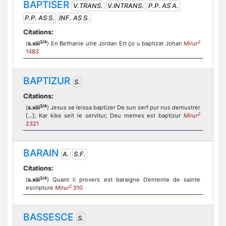
BAPTISER
V.TRANS.
V.INTRANS.
P.P. AS A.
P.P. AS S.
INF. AS S.
Citations:
2/4
2
(
s.xiii
) En Bethanie utre Jordan Ert ço u baptizat Johan
Mirur
1483
BAPTIZUR
S.
Citations:
2/4
(
s.xiii
) Jesus se leissa baptizer De sun serf pur nus demustrer
2
[...]; Kar kike seit le servitur, Deu memes est baptizur
Mirur
2321
BARAIN
A.
S.F.
Citations:
2/4
(
s.xiii
) Quant li provers est baraigne D’entente de sainte
2
escripture
Mirur
310
BASSESCE
S.