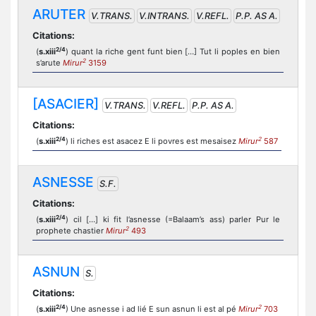
ARUTER
V.TRANS.
V.INTRANS.
V.REFL.
P.P. AS A.
Citations:
2/4
(
s.xiii
) quant la riche gent funt bien […] Tut li poples en bien
2
s’arute
Mirur
3159
[ASACIER]
V.TRANS.
V.REFL.
P.P. AS A.
Citations:
2/4
2
(
s.xiii
) li riches est asacez E li povres est mesaisez
Mirur
587
ASNESSE
S.F.
Citations:
2/4
(
s.xiii
) cil […] ki fit l’asnesse (=Balaam’s ass) parler Pur le
2
prophete chastier
Mirur
493
ASNUN
S.
Citations:
2/4
2
(
s.xiii
) Une asnesse i ad lié E sun asnun li est al pé
Mirur
703