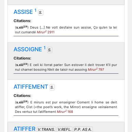
1
ASSISE
S.
Citations:
2/4
(
s.xiii
) Deus […] Ne volt desfaire sun assise, Ço qu’en la lei
2
out cumandé
Mirur
2911
1
ASSOIGNE
S.
Citations:
2/4
(
s.xiii
) E celi ki l’orrat parler Sun estover li deit trover K’il pur
2
nul charnel bosoing N’eit de taisir nul assoing
Mirur
797
ATIFFEMENT
S.
Citations:
2/4
(
s.xiii
) E mirurs est pur enseigner Coment li home se deit
atiffer, Cist (=the poet’s work, the Mirror) enseigne veiraiement
2
Des vertuz tut l’atiffement
Mirur
168
ATIFFER
V.TRANS.
V.REFL.
P.P. AS A.