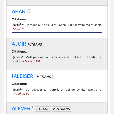
AHAN
S.
Citations:
2/4
(
s.xiii
) Herodes out pris Saint Johan Si li fist traire maint ahan
2
Mirur
1185
AJOIR
V.TRANS.
Citations:
2/4
(
s.xiii
) Mult par devum li ajoir Ki ceste nuit (=this world) nus
2
vint tolir
Mirur
1838
[ALEISER]
V.TRANS.
Citations:
2/4
(
s.xiii
) pur alaisser sun purpris Un poi del cymiter aveit pris
2
Mirur
3360
1
ALEVER
V.TRANS.
V.INTRANS.