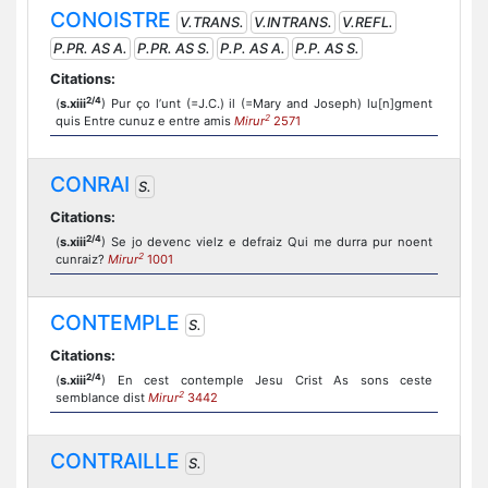
CONOISTRE
V.TRANS.
V.INTRANS.
V.REFL.
P.PR. AS A.
P.PR. AS S.
P.P. AS A.
P.P. AS S.
Citations:
2/4
(
s.xiii
) Pur ço l’unt (=J.C.) il (=Mary and Joseph) lu[n]gment
2
quis Entre cunuz e entre amis
Mirur
2571
CONRAI
S.
Citations:
2/4
(
s.xiii
) Se jo devenc vielz e defraiz Qui me durra pur noent
2
cunraiz?
Mirur
1001
CONTEMPLE
S.
Citations:
2/4
(
s.xiii
) En cest contemple Jesu Crist As sons ceste
2
semblance dist
Mirur
3442
CONTRAILLE
S.