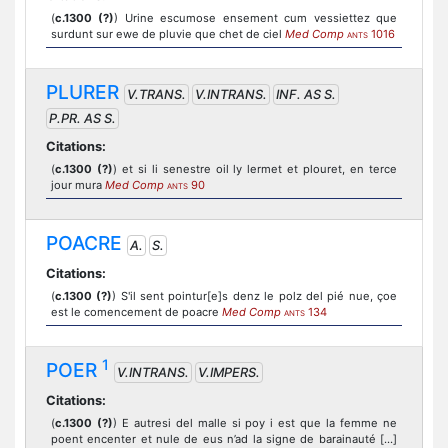
(
c.1300 (?)
) Urine escumose ensement cum vessiettez que
surdunt sur ewe de pluvie que chet de ciel
Med Comp
1016
ANTS
PLURER
V.TRANS.
V.INTRANS.
INF. AS S.
P.PR. AS S.
Citations:
(
c.1300 (?)
) et si li senestre oil ly lermet et plouret, en terce
jour mura
Med Comp
90
ANTS
POACRE
A.
S.
Citations:
(
c.1300 (?)
) S'il sent pointur[e]s denz le polz del pié nue, çoe
est le comencement de poacre
Med Comp
134
ANTS
1
POER
V.INTRANS.
V.IMPERS.
Citations:
(
c.1300 (?)
) E autresi del malle si poy i est que la femme ne
poent encenter et nule de eus n’ad la signe de barainauté [...]