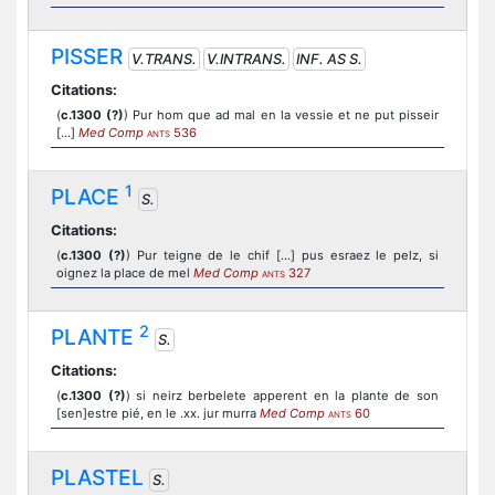
PISSER
V.TRANS.
V.INTRANS.
INF. AS S.
Citations:
(
c.1300 (?)
) Pur hom que ad mal en la vessie et ne put pisseir
[...]
Med Comp
536
ANTS
1
PLACE
S.
Citations:
(
c.1300 (?)
) Pur teigne de le chif [...] pus esraez le pelz, si
oignez la place de mel
Med Comp
327
ANTS
2
PLANTE
S.
Citations:
(
c.1300 (?)
) si neirz berbelete apperent en la plante de son
[sen]estre pié, en le .xx. jur murra
Med Comp
60
ANTS
PLASTEL
S.