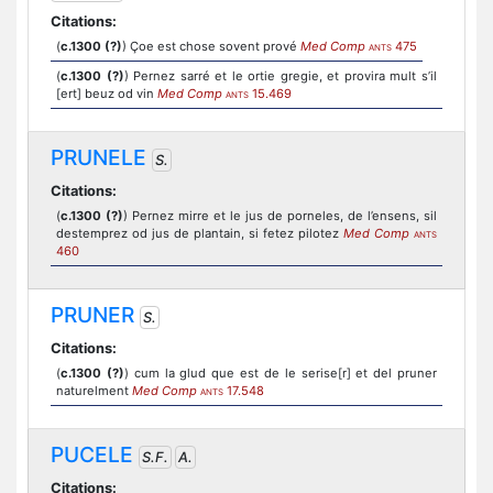
Citations:
(
c.1300 (?)
) Çoe est chose sovent prové
Med Comp
475
ANTS
(
c.1300 (?)
) Pernez sarré et le ortie gregie, et provira mult s’il
[ert] beuz od vin
Med Comp
15.469
ANTS
PRUNELE
S.
Citations:
(
c.1300 (?)
) Pernez mirre et le jus de porneles, de l’ensens, sil
destemprez od jus de plantain, si fetez pilotez
Med Comp
ANTS
460
PRUNER
S.
Citations:
(
c.1300 (?)
) cum la glud que est de le serise[r] et del pruner
naturelment
Med Comp
17.548
ANTS
PUCELE
S.F.
A.
Citations: