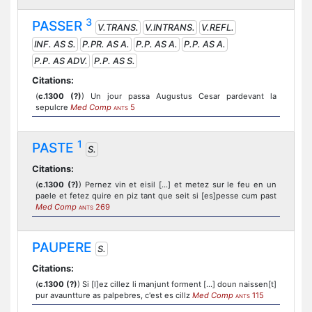
3
PASSER
V.TRANS.
V.INTRANS.
V.REFL.
INF. AS S.
P.PR. AS A.
P.P. AS A.
P.P. AS A.
P.P. AS ADV.
P.P. AS S.
Citations:
(
c.1300 (?)
) Un jour passa Augustus Cesar pardevant la
sepulcre
Med Comp
5
ANTS
1
PASTE
S.
Citations:
(
c.1300 (?)
) Pernez vin et eisil [...] et metez sur le feu en un
paele et fetez quire en piz tant que seit si [es]pesse cum past
Med Comp
269
ANTS
PAUPERE
S.
Citations:
(
c.1300 (?)
) Si [l]ez cillez li manjunt forment [...] doun naissen[t]
pur avauntture as palpebres, c'est es cillz
Med Comp
115
ANTS