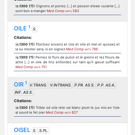
(
c.1300 (?)
) Oignons et porrez [...] et pesson d'ewe curante [...]
sunt bon a manger
Med Comp
583
ANTS
1
OILE
S.
Citations:
(
c.1300 (?)
) P[er]nez encenz et cire et oile et mel et quissez et
la ou mester sera, si en oignez
Med Comp
796
ANTS
(
c.1300 (?)
) Pernez lé flurs de puliol et lé greins et lez flours de
ache [...] et oile de linz enfondez sur tant qu'il geust suffisant
Med Comp
751
ANTS
1
OIR
V.TRANS.
V.INTRANS.
P.PR. AS S.
P.P. AS A.
INF. AS S.
Citations:
(
c.1300 (?)
) Trible od oile rete od blanc plum le jus mis en l'oie
al sourd le fet oier
Med Comp
827
ANTS
OISEL
S.
S.PL.