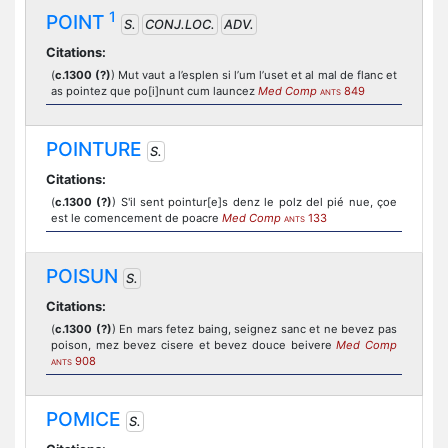
1
POINT
S.
CONJ.LOC.
ADV.
Citations:
(
c.1300 (?)
) Mut vaut a l’esplen si l’um l’uset et al mal de flanc et
as pointez que po[i]nunt cum launcez
Med Comp
849
ANTS
POINTURE
S.
Citations:
(
c.1300 (?)
) S'il sent pointur[e]s denz le polz del pié nue, çoe
est le comencement de poacre
Med Comp
133
ANTS
POISUN
S.
Citations:
(
c.1300 (?)
) En mars fetez baing, seignez sanc et ne bevez pas
poison, mez bevez cisere et bevez douce beivere
Med Comp
908
ANTS
POMICE
S.