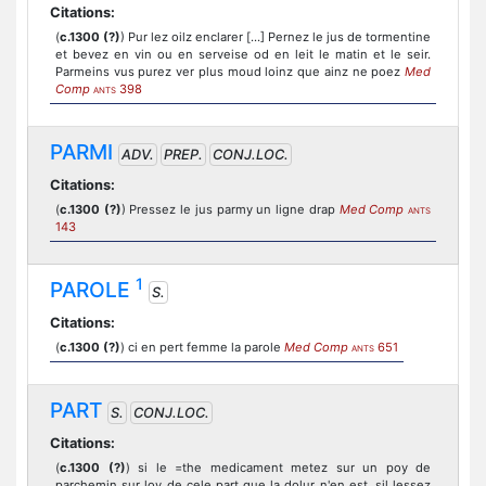
Citations:
(
c.1300 (?)
) Pur lez oilz enclarer [...] Pernez le jus de tormentine
et bevez en vin ou en serveise od en leit le matin et le seir.
Parmeins vus purez ver plus moud loinz que ainz ne poez
Med
Comp
398
ANTS
PARMI
ADV.
PREP.
CONJ.LOC.
Citations:
(
c.1300 (?)
) Pressez le jus parmy un ligne drap
Med Comp
ANTS
143
1
PAROLE
S.
Citations:
(
c.1300 (?)
) ci en pert femme la parole
Med Comp
651
ANTS
PART
S.
CONJ.LOC.
Citations:
(
c.1300 (?)
) si le =the medicament metez sur un poy de
parchemin sur loy de cele part que la dolur n'en est, sil lessez