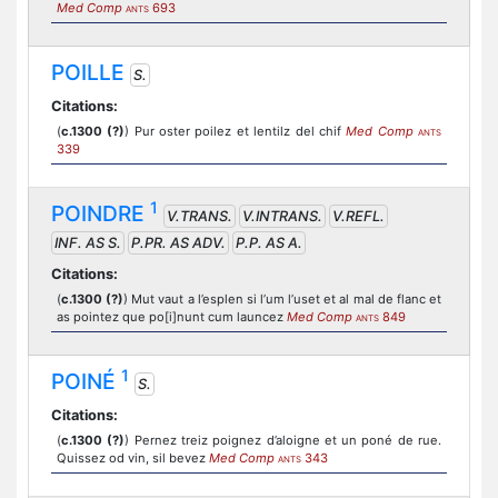
Med Comp
693
ANTS
POILLE
S.
Citations:
(
c.1300 (?)
) Pur oster poilez et lentilz del chif
Med Comp
ANTS
339
1
POINDRE
V.TRANS.
V.INTRANS.
V.REFL.
INF. AS S.
P.PR. AS ADV.
P.P. AS A.
Citations:
(
c.1300 (?)
) Mut vaut a l’esplen si l’um l’uset et al mal de flanc et
as pointez que po[i]nunt cum launcez
Med Comp
849
ANTS
1
POINÉ
S.
Citations:
(
c.1300 (?)
) Pernez treiz poignez d’aloigne et un poné de rue.
Quissez od vin, sil bevez
Med Comp
343
ANTS