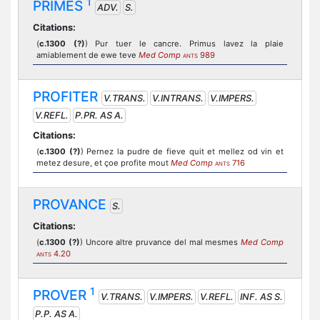
1
PRIMES
ADV.
S.
Citations:
(
c.1300 (?)
) Pur tuer le cancre. Primus lavez la plaie
amiablement de ewe teve
Med Comp
989
ANTS
PROFITER
V.TRANS.
V.INTRANS.
V.IMPERS.
V.REFL.
P.PR. AS A.
Citations:
(
c.1300 (?)
) Pernez la pudre de fieve quit et mellez od vin et
metez desure, et çoe profite mout
Med Comp
716
ANTS
PROVANCE
S.
Citations:
(
c.1300 (?)
) Uncore altre pruvance del mal mesmes
Med Comp
4.20
ANTS
1
PROVER
V.TRANS.
V.IMPERS.
V.REFL.
INF. AS S.
P.P. AS A.