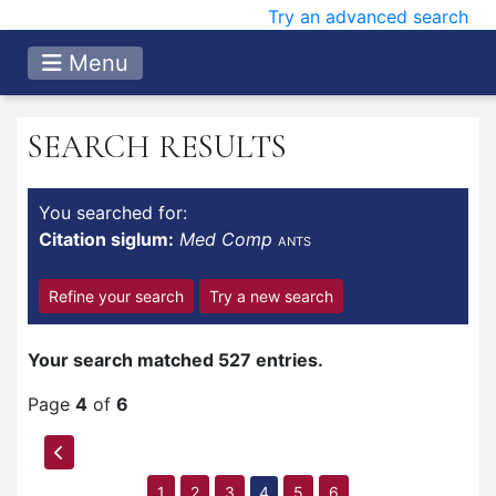
Try an advanced search
Menu
SEARCH RESULTS
You searched for:
Citation siglum:
Med Comp
ANTS
Refine your search
Try a new search
Your search matched 527 entries.
Page
4
of
6
1
2
3
4
5
6