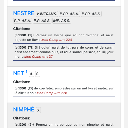
NESTRE
V.INTRANS.
P.PR. AS A.
P.PR. AS S.
P.P. AS A.
P.P. AS S.
INF. AS S.
Citations:
(
c.1300 (?)
) Pernez un herbe que ad non 'nimphe' et naist
dejuste un fluvie
Med Comp
224
ANTS
(
c.1300 (?)
) Si [ dolur] naist de tut pars de corps et de surcil
naist ensement comme nuiz, et ad le sourcil peisant, en .iiij. jour
murra
Med Comp
37
ANTS
1
NET
A.
S.
Citations:
(
c.1300 (?)
) de çoe fetez emplastre sur un net lyn et metez sur
lé oilz tut noit
Med Comp
228
ANTS
NIMPHÉ
S.
Citations:
(
c.1300 (?)
) Pernez un herbe que ad non nimphé et naist