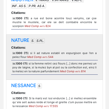
V.TRANS.
V.INTRANS.
V.REFL.
INF. AS S.
P.PR. AS A.
Citations:
(
c.1300 (?)
) a rue est bone acontre touz venyms, car çoe
mustre le mustele, car ele se deit combatre encontre le
scorpion
Med Comp
824
ANTS
NATURE
S.
S.PL.
Citations:
(
c.1300 (?)
) si li ad nature establi en espurgison que l'en a
pelez flour
Med Comp
544
ANTS
(
c.1300 (?)
) si la femme retint cez flours [...] donc me pernez un
poy de laigne, si la mulez byn al pot ou la confection est, einz li
la metez en la nature parfundement
Med Comp
814
ANTS
NESSANCE
S.
Citations:
(
c.1300 (?)
) Si la mariz est issi endurcie [...] si mellez ensemble
qu' ele seit aukes reide et longe et greille c'um pusse mettre en
la nessance
Med Comp
17.555
ANTS