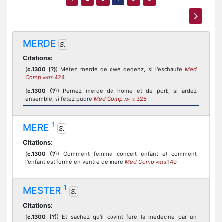
MERDE
S.
Citations:
(
c.1300 (?)
) Metez merde de owe dedenz, si l'eschaufe
Med
Comp
424
ANTS
(
c.1300 (?)
) Pernez merde de home et de pork, si ardez
ensemble, si fetez pudre
Med Comp
326
ANTS
1
MERE
S.
Citations:
(
c.1300 (?)
) Comment femme conceit enfant et comment
l'enfant est formé en ventre de mere
Med Comp
140
ANTS
1
MESTER
S.
Citations:
(
c.1300 (?)
) Et sachez qu'il covint fere la medecine par un