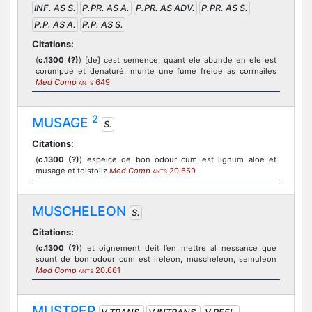
INF. AS S.
P.PR. AS A.
P.PR. AS ADV.
P.PR. AS S.
P.P. AS A.
P.P. AS S.
Citations:
(
c.1300 (?)
) [de] cest semence, quant ele abunde en ele est
corumpue et denaturé, munte une fumé freide as corrnailes
Med Comp
649
ANTS
2
MUSAGE
S.
Citations:
(
c.1300 (?)
) espeice de bon odour cum est lignum aloe et
musage et toistoilz
Med Comp
20.659
ANTS
MUSCHELEON
S.
Citations:
(
c.1300 (?)
) et oignement deit l’en mettre al nessance que
sount de bon odour cum est ireleon, muscheleon, semuleon
Med Comp
20.661
ANTS
MUSTRER