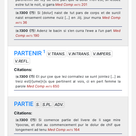
estre tut le noit, si garra
Med Comp
201
ANTS
(
c.1300 (?)
) Si [dolur] naist de tut pars de corps et de surcil
naist ensement comme nuiz [...] en .iiij. jour murra
Med Comp
36
ANTS
(
c.1300 (?)
) Adenz le bacin si s'en curra l'ewe a l'un part
Med
Comp
190
ANTS
1
PARTENIR
V.TRANS.
V.INTRANS.
V.IMPERS.
V.REFL.
Citations:
(
c.1300 (?)
) Et pur çoe que lez corrnailez se sunt jointez [...] as
treiz est[r]ume[n]s que pertinent al vois, ci en pert femme la
parole
Med Comp
650
ANTS
PARTIE
S.
S.PL.
ADV.
Citations:
(
c.1300 (?)
) Si comence partie del livere de li sage mire
Ypocras, et dist au commencement pur le dolur de chif que
longement ad tenu
Med Comp
164
ANTS