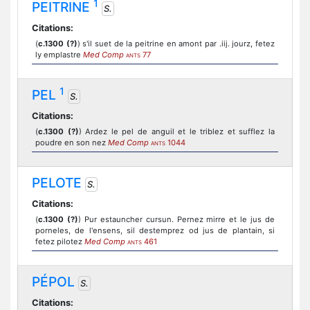
1
PEITRINE
S.
Citations:
(
c.1300 (?)
) s'il suet de la peitrine en amont par .iij. jourz, fetez
ly emplastre
Med Comp
77
ANTS
1
PEL
S.
Citations:
(
c.1300 (?)
) Ardez le pel de anguil et le triblez et sufflez la
poudre en son nez
Med Comp
1044
ANTS
PELOTE
S.
Citations:
(
c.1300 (?)
) Pur estauncher cursun. Pernez mirre et le jus de
porneles, de l'ensens, sil destemprez od jus de plantain, si
fetez pilotez
Med Comp
461
ANTS
PÉPOL
S.
Citations: