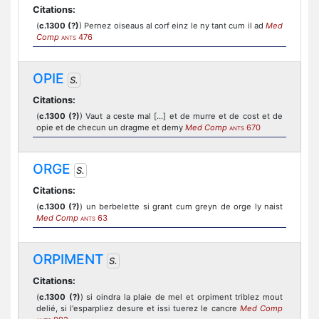
Citations:
(
c.1300 (?)
) Pernez oiseaus al corf einz le ny tant cum il ad
Med
Comp
476
ANTS
OPIE
S.
Citations:
(
c.1300 (?)
) Vaut a ceste mal [...] et de murre et de cost et de
opie et de checun un dragme et demy
Med Comp
670
ANTS
ORGE
S.
Citations:
(
c.1300 (?)
) un berbelette si grant cum greyn de orge ly naist
Med Comp
63
ANTS
ORPIMENT
S.
Citations:
(
c.1300 (?)
) si oindra la plaie de mel et orpiment triblez mout
delié, si l'esparpliez desure et issi tuerez le cancre
Med Comp