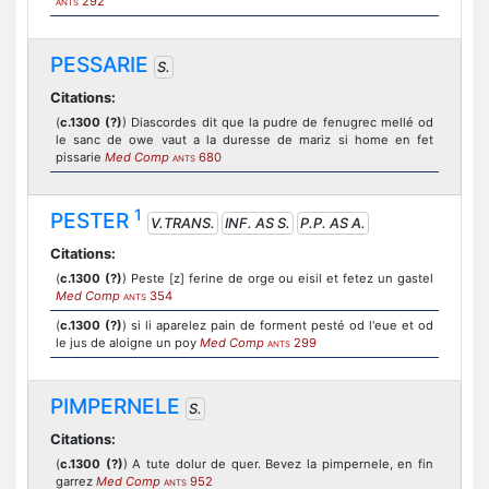
292
ANTS
PESSARIE
S.
Citations:
(
c.1300 (?)
) Diascordes dit que la pudre de fenugrec mellé od
le sanc de owe vaut a la duresse de mariz si home en fet
pissarie
Med Comp
680
ANTS
1
PESTER
V.TRANS.
INF. AS S.
P.P. AS A.
Citations:
(
c.1300 (?)
) Peste [z] ferine de orge ou eisil et fetez un gastel
Med Comp
354
ANTS
(
c.1300 (?)
) si li aparelez pain de forment pesté od l'eue et od
le jus de aloigne un poy
Med Comp
299
ANTS
PIMPERNELE
S.
Citations:
(
c.1300 (?)
) A tute dolur de quer. Bevez la pimpernele, en fin
garrez
Med Comp
952
ANTS