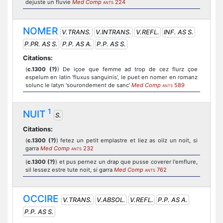
dejuste un fluvie
Med Comp
224
ANTS
NOMER
V.TRANS.
V.INTRANS.
V.REFL.
INF. AS S.
P.PR. AS S.
P.P. AS A.
P.P. AS S.
Citations:
(
c.1300 (?)
) De içoe que femme ad trop de cez flurz çoe
espelum en latin 'fluxus sanguinis', le puet en nomer en romanz
solunc le latyn 'sourondement de sanc'
Med Comp
589
ANTS
1
NUIT
S.
Citations:
(
c.1300 (?)
) fetez un petit emplastre et liez as oilz un noit, si
garra
Med Comp
232
ANTS
(
c.1300 (?)
) et pus pernez un drap que pusse coverer l'emflure,
sil lessez estre tute noit, si garra
Med Comp
762
ANTS
OCCIRE
V.TRANS.
V.ABSOL.
V.REFL.
P.P. AS A.
P.P. AS S.