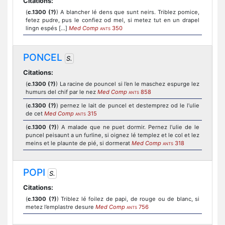
Citations:
(
c.1300 (?)
) A blancher lé dens que sunt neirs. Triblez pomice,
fetez pudre, pus le confiez od mel, si metez tut en un drapel
lingn espés [...]
Med Comp
350
ANTS
PONCEL
S.
Citations:
(
c.1300 (?)
) La racine de pouncel si l’en le maschez espurge lez
humurs del chif par le nez
Med Comp
858
ANTS
(
c.1300 (?)
) pernez le lait de puncel et destemprez od le l’ulie
de cet
Med Comp
315
ANTS
(
c.1300 (?)
) A malade que ne puet dormir. Pernez l’ulie de le
puncel peisaunt a un furline, si oignez lé templez et le col et lez
meins et le plaunte de pié, si dormerat
Med Comp
318
ANTS
POPI
S.
Citations:
(
c.1300 (?)
) Triblez lé foilez de papi, de rouge ou de blanc, si
metez l’emplastre desure
Med Comp
756
ANTS