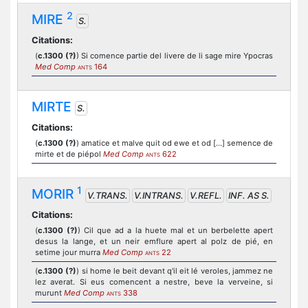
2
MIRE
S.
Citations:
(
c.1300 (?)
) Si comence partie del livere de li sage mire Ypocras
Med Comp
164
ANTS
MIRTE
S.
Citations:
(
c.1300 (?)
) amatice et malve quit od ewe et od [...] semence de
mirte et de piépol
Med Comp
622
ANTS
1
MORIR
V.TRANS.
V.INTRANS.
V.REFL.
INF. AS S.
Citations:
(
c.1300 (?)
) Cil que ad a la huete mal et un berbelette apert
desus la lange, et un neir emflure apert al polz de pié, en
setime jour murra
Med Comp
22
ANTS
(
c.1300 (?)
) si home le beit devant q'il eit lé veroles, jammez ne
lez averat. Si eus comencent a nestre, beve la verveine, si
murunt
Med Comp
338
ANTS