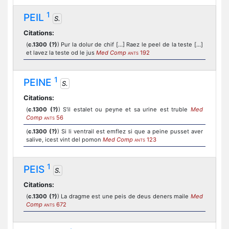
1
PEIL
S.
Citations:
(
c.1300 (?)
) Pur la dolur de chif [...] Raez le peel de la teste [...]
et lavez la teste od le jus
Med Comp
192
ANTS
1
PEINE
S.
Citations:
(
c.1300 (?)
) S'il estalet ou peyne et sa urine est truble
Med
Comp
56
ANTS
(
c.1300 (?)
) Si li ventrail est emflez si que a peine pusset aver
salive, icest vint del pomon
Med Comp
123
ANTS
1
PEIS
S.
Citations:
(
c.1300 (?)
) La dragme est une peis de deus deners maile
Med
Comp
672
ANTS