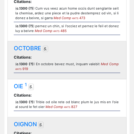
Citations:
(
c.1300 (?)
) Cum vus veez acun home occis dunt senglante seit
la chemise, ardez une piece et la pudre destemprez od vin, si li
donez a beivre, si garra
Med Comp
473
ANTS
(
c.1300 (?)
) pernez un chin, si l'occiez et pernez le feil et donez
luy a beivre
Med Comp
485
ANTS
OCTOBRE
S.
Citations:
(
c.1300 (?)
) En octobre bevez must, inquam valebit
Med Comp
919
ANTS
1
OIE
S.
Citations:
(
c.1300 (?)
) Trible od oile rete od blanc plum le jus mis en l'oie
al sourd le fet oier
Med Comp
827
ANTS
OIGNON
S.
Citations: