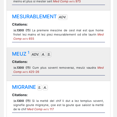
meins et plus si mester seit
Med Comp
973
ANTS
MESURABLEMENT
ADV.
Citations:
(
c.1300 (?)
) La premere mescine de cest mal est que home
frotet lez mains et lez piez mesurablement od olle laurin
Med
Comp
655
ANTS
1
MEUZ
ADV.
A.
S.
Citations:
(
c.1300 (?)
) Cum plus sovent removeraz, meulz vaudra
Med
Comp
425-26
ANTS
MIGRAINE
S.
A.
Citations:
(
c.1300 (?)
) Si la metté del chif li dut a lez templus sovent,
signefie goute migreyne, çoe est la goute que saisist la metté
de le chif
Med Comp
117
ANTS