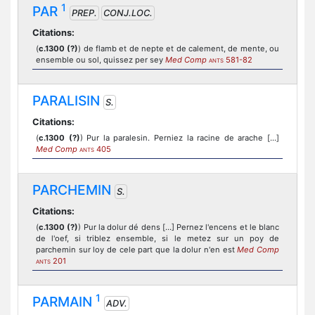
1
PAR
PREP.
CONJ.LOC.
Citations:
(
c.1300 (?)
) de flamb et de nepte et de calement, de mente, ou
ensemble ou sol, quissez per sey
Med Comp
581-82
ANTS
PARALISIN
S.
Citations:
(
c.1300 (?)
) Pur la paralesin. Perniez la racine de arache [...]
Med Comp
405
ANTS
PARCHEMIN
S.
Citations:
(
c.1300 (?)
) Pur la dolur dé dens [...] Pernez l'encens et le blanc
de l'oef, si triblez ensemble, si le metez sur un poy de
parchemin sur loy de cele part que la dolur n'en est
Med Comp
201
ANTS
1
PARMAIN
ADV.