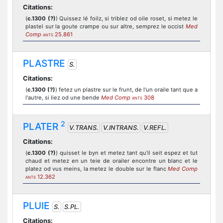
Citations:
(
c.1300 (?)
) Quissez lé foilz, si triblez od oile roset, si metez le
plastel sur la goute crampe ou sur altre, semprez le occist
Med
Comp
25.861
ANTS
PLASTRE
S.
Citations:
(
c.1300 (?)
) fetez un plastre sur le frunt, de l'un oraile tant que a
l'autre, si liez od une bende
Med Comp
308
ANTS
2
PLATER
V.TRANS.
V.INTRANS.
V.REFL.
Citations:
(
c.1300 (?)
) quisset le byn et metez tant qu'il seit espez et tut
chaud et metez en un teie de orailer encontre un blanc et le
platez od vus meins, la metez le double sur le flanc
Med Comp
12.362
ANTS
PLUIE
S.
S.PL.
Citations: