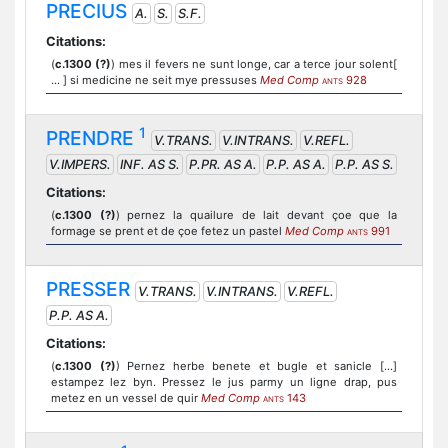
PRECIUS
A.
S.
S.F.
Citations:
(
c.1300 (?)
) mes il fevers ne sunt longe, car a terce jour solent[
... ] si medicine ne seit mye pressuses
Med Comp
928
ANTS
1
PRENDRE
V.TRANS.
V.INTRANS.
V.REFL.
V.IMPERS.
INF. AS S.
P.PR. AS A.
P.P. AS A.
P.P. AS S.
Citations:
(
c.1300 (?)
) pernez la quailure de lait devant çoe que la
formage se prent et de çoe fetez un pastel
Med Comp
991
ANTS
PRESSER
V.TRANS.
V.INTRANS.
V.REFL.
P.P. AS A.
Citations:
(
c.1300 (?)
) Pernez herbe benete et bugle et sanicle [...]
estampez lez byn. Pressez le jus parmy un ligne drap, pus
metez en un vessel de quir
Med Comp
143
ANTS