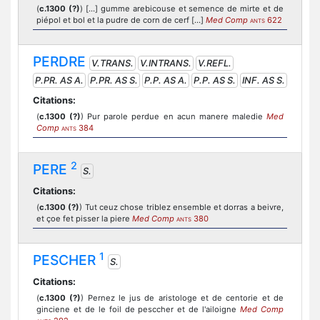
(
c.1300 (?)
) [...] gumme arebicouse et semence de mirte et de
piépol et bol et la pudre de corn de cerf [...]
Med Comp
622
ANTS
PERDRE
V.TRANS.
V.INTRANS.
V.REFL.
P.PR. AS A.
P.PR. AS S.
P.P. AS A.
P.P. AS S.
INF. AS S.
Citations:
(
c.1300 (?)
) Pur parole perdue en acun manere maledie
Med
Comp
384
ANTS
2
PERE
S.
Citations:
(
c.1300 (?)
) Tut ceuz chose triblez ensemble et dorras a beivre,
et çoe fet pisser la piere
Med Comp
380
ANTS
1
PESCHER
S.
Citations:
(
c.1300 (?)
) Pernez le jus de aristologe et de centorie et de
ginciene et de le foil de pesccher et de l'ailoigne
Med Comp