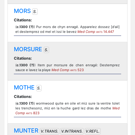
MORS
S.
Citations:
(
c.1300 (?)
) Pur mors de chyn enragé. Apparelez dossez [d'ail]
et destemprez od mel et issi le bevez
Med Comp
14.447
ANTS
MORSURE
S.
Citations:
(
c.1300 (?)
) Item pur morsure de chen enragé: Destemprez
sauce e lavez la playe
Med Comp
523
ANTS
MOTHE
S.
Citations:
(
c.1300 (?)
) wormwood quite en oile et miz sure la ventre tolet
les trenchesonz, miz en la huche gard lez dras de mothe
Med
Comp
823
ANTS
MUNTER
V.TRANS.
V.INTRANS.
V.REFL.