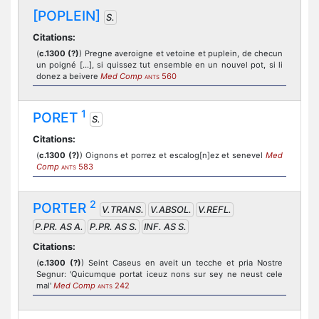
[POPLEIN]
S.
Citations:
(
c.1300 (?)
) Pregne averoigne et vetoine et puplein, de checun
un poigné [...], si quissez tut ensemble en un nouvel pot, si li
donez a beivere
Med Comp
560
ANTS
1
PORET
S.
Citations:
(
c.1300 (?)
) Oignons et porrez et escalog[n]ez et senevel
Med
Comp
583
ANTS
2
PORTER
V.TRANS.
V.ABSOL.
V.REFL.
P.PR. AS A.
P.PR. AS S.
INF. AS S.
Citations:
(
c.1300 (?)
) Seint Caseus en aveit un tecche et pria Nostre
Segnur: 'Quicumque portat iceuz nons sur sey ne neust cele
mal'
Med Comp
242
ANTS