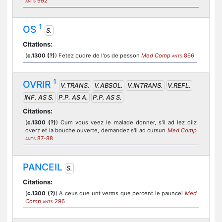
992
ANTS
1
OS
S.
Citations:
(
c.1300 (?)
) Fetez pudre de l'os de pesson
Med Comp
866
ANTS
1
OVRIR
V.TRANS.
V.ABSOL.
V.INTRANS.
V.REFL.
INF. AS S.
P.P. AS A.
P.P. AS S.
Citations:
(
c.1300 (?)
) Cum vous veez le malade donner, s'il ad lez oilz
overz et la bouche ouverte, demandez s'il ad cursun
Med Comp
87-88
ANTS
PANCEIL
S.
Citations:
(
c.1300 (?)
) A ceus que unt verms que percent le pauncel
Med
Comp
296
ANTS