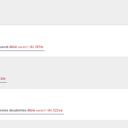
suendi
Bible
(A) 197rb
HACKETT
83rb
 estee desallettee
Bible
(A) 222va
HACKETT