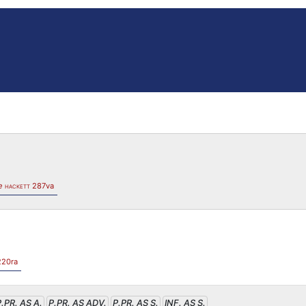
e
287va
HACKETT
220ra
P.PR. AS A.
P.PR. AS ADV.
P.PR. AS S.
INF. AS S.