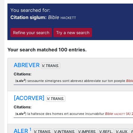
You searched for:
Citation siglum:
Bible
HACKETT
Refine your search
Try a new search
Your search matched 100 entries.
ABREVER
V.TRANS.
Citations:
2
(
s.xiv
) sessaunte simeignes sont abrevez abbreviate sur ton poeple
Bibl
[ACORVER]
V.TRANS.
Citations:
2
(
s.xiv
) la haltesce des homes ert acourvee incurvabitur
Bible
(A) 
HACKETT
1
ALER
V.TRANS.
V.INTRANS.
V.IMPERS.
V.REFL.
V.AUX.