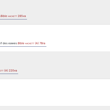
)
Bible
285va
HACKETT
beif des eawes
Bible
(A) 78ra
HACKETT
(A) 220va
ETT