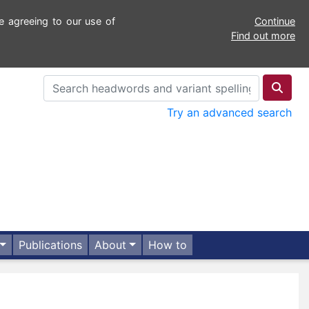
e agreeing to our use of
Continue
Find out more
Try an advanced search
Publications
About
How to