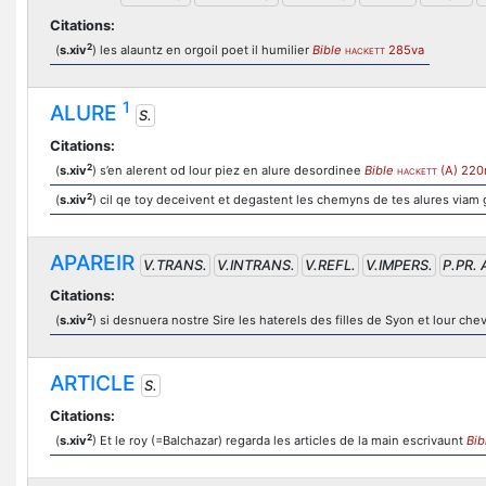
Citations:
2
(
s.xiv
) les alauntz en orgoil poet il humilier
Bible
285va
HACKETT
1
ALURE
S.
Citations:
2
(
s.xiv
) s’en alerent od lour piez en alure desordinee
Bible
(A) 220
HACKETT
2
(
s.xiv
) cil qe toy deceivent et degastent les chemyns de tes alures via
APAREIR
V.TRANS.
V.INTRANS.
V.REFL.
V.IMPERS.
P.PR. 
Citations:
2
(
s.xiv
) si desnuera nostre Sire les haterels des filles de Syon et lour 
ARTICLE
S.
Citations:
2
(
s.xiv
) Et le roy (=Balchazar) regarda les articles de la main escrivaunt
Bib