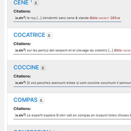
1
CENE
S.
Citations:
2
(
s.xiv
) le roy […] s’endormi sanz cene & viande
Bible
285va
HACKETT
COCATRICE
S.
Citations:
2
(
s.xiv
) sur les pertuz del serpent et el crevage du coketriz […]
Bible
HACKE
COCCINE
S.
Citations:
2
(
s.xiv
) Si voz pecchez averount estee si com coccine coccinum il serrou
COMPAS
S.
Citations:
2
(
s.xiv
) Le esperit espiere B s’en vait en compas en lusaunt totes choses