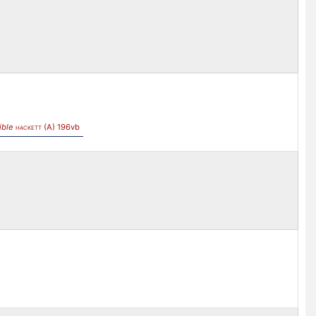
ible
(A) 196vb
HACKETT