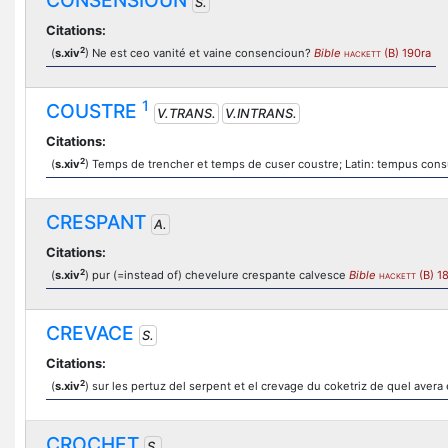
CONSENSIOUN
S.
Citations:
2
(
s.xiv
) Ne est ceo vanité et vaine consencioun?
Bible
(B) 190ra
HACKETT
1
COUSTRE
V.TRANS.
V.INTRANS.
Citations:
2
(
s.xiv
) Temps de trencher et temps de cuser coustre; Latin: tempus con
CRESPANT
A.
Citations:
2
(
s.xiv
) pur (=instead of) chevelure crespante calvesce
Bible
(B) 1
HACKETT
CREVACE
S.
Citations:
2
(
s.xiv
) sur les pertuz del serpent et el crevage du coketriz de quel avera
CROCHET
S.