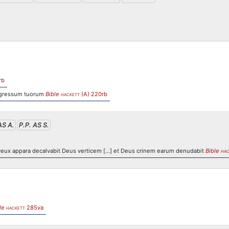
rb
m gressum tuorum
Bible
(A) 220rb
HACKETT
AS A.
P.P. AS S.
cheveux appara decalvabit Deus verticem […] et Deus crinem earum denudabit
Bible
HAC
le
285va
HACKETT