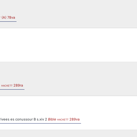
(A) 78va
T
e
289ra
HACKETT
rivees es conussour B s.xiv 2
Bible
289va
HACKETT