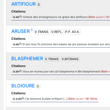
ARTIFIOUR
S.
Citations:
2
(
s.xiv
) richece des enseigneours ne grace des artifiours
Bible
(A)
HACKETT
1
ARUSER
V.TRANS.
V.REFL.
P.P. AS A.
Citations:
2
(
s.xiv
) Et jeo moy fis piscines des eawes qe jeo poesse eneawer pur aro
BLASPHEMER
V.TRANS.
V.INTRANS.
Citations:
2
(
s.xiv
) Vous en murrez por ceo q'il blasphema in Bel blasphemavit
Bible
H
BLOIOURE
S.
Citations:
2
(
c.s.xiv
) Car bloioure & plaie enflaunt [...]
Bible
(B) 182rb
HACKETT