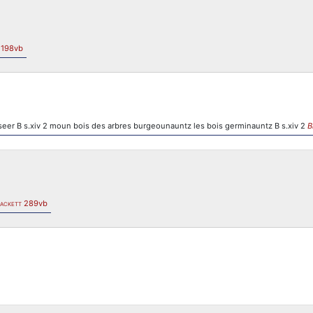
 198vb
seer B s.xiv 2 moun bois des arbres burgeounauntz les bois germinauntz B s.xiv 2
B
289vb
ACKETT