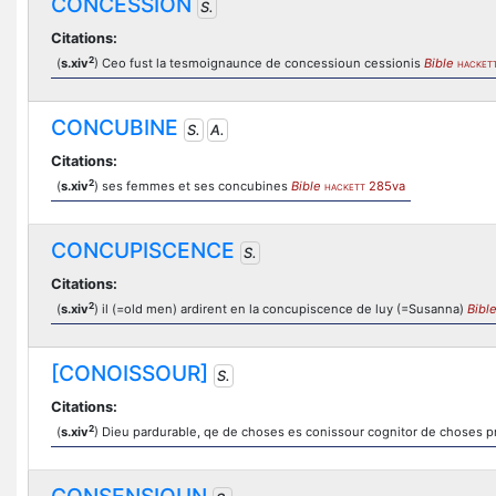
CONCESSION
S.
Citations:
2
(
s.xiv
) Ceo fust la tesmoignaunce de concessioun cessionis
Bible
HACKET
CONCUBINE
S.
A.
Citations:
2
(
s.xiv
) ses femmes et ses concubines
Bible
285va
HACKETT
CONCUPISCENCE
S.
Citations:
2
(
s.xiv
) il (=old men) ardirent en la concupiscence de luy (=Susanna)
Bibl
[CONOISSOUR]
S.
Citations:
2
(
s.xiv
) Dieu pardurable, qe de choses es conissour cognitor de choses p