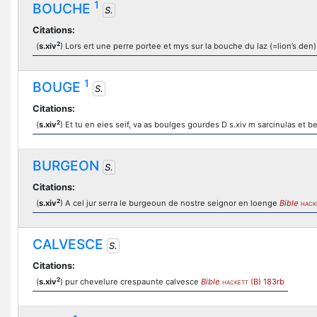
1
BOUCHE
S.
Citations:
2
(
s.xiv
) Lors ert une perre portee et mys sur la bouche du laz (=lion’s den
1
BOUGE
S.
Citations:
2
(
s.xiv
) Et tu en eies seif, va as boulges gourdes D s.xiv m sarcinulas et 
BURGEON
S.
Citations:
2
(
s.xiv
) A cel jur serra le burgeoun de nostre seignor en loenge
Bible
HACK
CALVESCE
S.
Citations:
2
(
s.xiv
) pur chevelure crespaunte calvesce
Bible
(B) 183rb
HACKETT