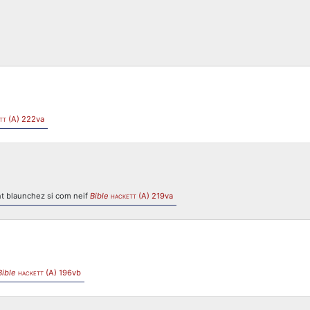
(A) 222va
TT
nt blaunchez si com neif
Bible
(A) 219va
HACKETT
Bible
(A) 196vb
HACKETT