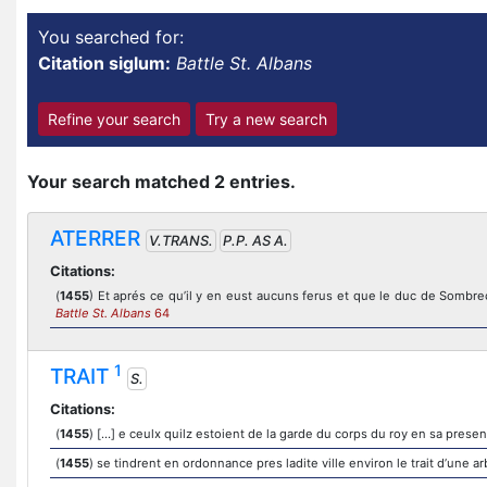
You searched for:
Citation siglum:
Battle St. Albans
Refine your search
Try a new search
Your search matched 2 entries.
ATERRER
V.TRANS.
P.P. AS A.
Citations:
(
1455
) Et aprés ce qu’il y en eust aucuns ferus et que le duc de Sombrece
Battle St. Albans
64
1
TRAIT
S.
Citations:
(
1455
) [...] e ceulx quilz estoient de la garde du corps du roy en sa prese
(
1455
) se tindrent en ordonnance pres ladite ville environ le trait d’une a