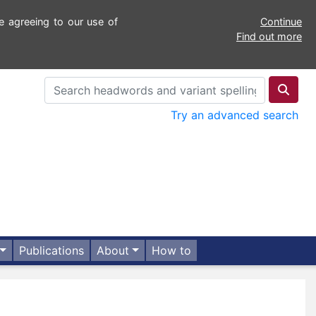
e agreeing to our use of
Continue
Find out more
Try an advanced search
Publications
About
How to