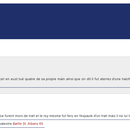
t en eust tué quatre de sa propre main ainsi que on dit il fut aterrez d’une haiche 
nce furent mors de trait et le roy mesme fut feru en l’espaule d’un trait maiz il ne lu
rbalestre
Battle St. Albans
65