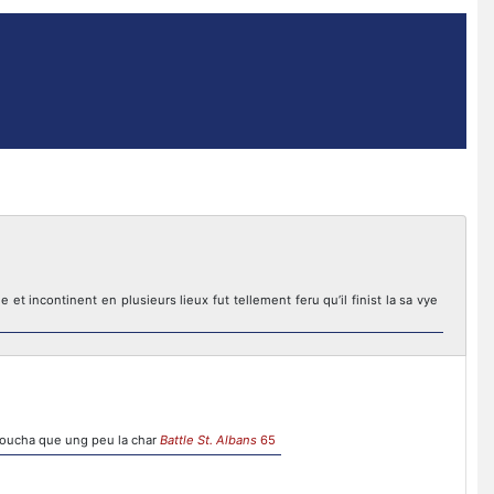
et incontinent en plusieurs lieux fut tellement feru qu’il finist la sa vye
i toucha que ung peu la char
Battle St. Albans
65